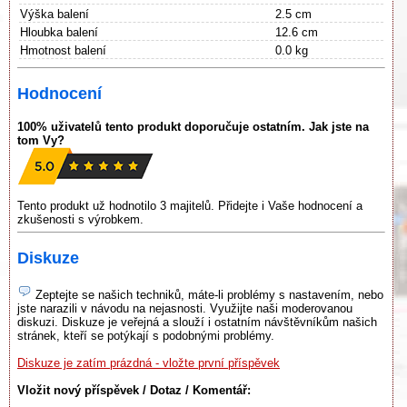
Výška balení
2.5 cm
Hloubka balení
12.6 cm
Hmotnost balení
0.0 kg
Hodnocení
100% uživatelů tento produkt doporučuje ostatním. Jak jste na
tom Vy?
Tento produkt už hodnotilo 3 majitelů. Přidejte i Vaše hodnocení a
zkušenosti s výrobkem.
Diskuze
Zeptejte se našich techniků, máte-li problémy s nastavením, nebo
jste narazili v návodu na nejasnosti. Využijte naši moderovanou
diskuzi. Diskuze je veřejná a slouží i ostatním návštěvníkům našich
stránek, kteří se potýkají s podobnými problémy.
Diskuze je zatím prázdná - vložte první příspěvek
Vložit nový příspěvek / Dotaz / Komentář: