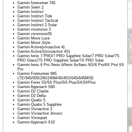
Garmin forerunner 745
Garmin Swim 2
Garmin Instinct
Garmin Instinct Tide
Garmin Instinct Tactical
Garmin Instinct 2 Solar
Garmin vivomove 3
Garmin vivomove3S
Garmin Move Luxe
Garmin Move Style
Garmin Active(vivoactive 4)
Garmin ActiveS(vivoactive 4S)
Garmin fenix 7 PRO/7 PRO Sapphire Solar/7 PRO Solar/7S
PRO Glass/7S PRO Sapphire Solar/7X PRO Solar
Garmin fenix 6 Pro /fenix 6/fenix 6x/baro /6S/6 Pro/6X Pro/ 6S
Pro
Garmin Forerunner 945
LTE/945/935/245/245M/45/45S/645/645M/55
Garmin Fenix 5S/5S Plus/5/5 Plus/5X/5XPlus
Garmin Approach S60
Garmin D2 Charlie
Garmin D2 Delta
Garmin Quatix 5
Garmin Quatix 5 Sapphire
Garmin Vivoactive 3
Garmin Vivoactive 3music
Garmin Vivosport
Garmin Approach X10