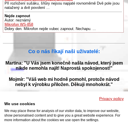
Při rozložení sušáku, šňůry nejsou napjaté rovnoměrně Dvě pole jsou
natažený a dvě povolení ...
Nejde zapnout
Autor: neznámý
Mikrofon WS-858
Dobry den. Mikrofon nejde vubec zapnout. Nechapu. ...
Co o nás říkají naši uživatelé:
Martina: "U Vás jsem konečně našla návod, který jsem
nikde nemohla najít! Naprostá spokojenost!"
Mojmír: "Váš web mi hodně pomohl, protože návod
nebyl k výrobku přiložen. Děkuji mnohokrát."
Jana: "Děkuji za tyto stránky! Díky vašemu návodu jsem
Privacy policy
opět zprovoznila svou myčku."
We use cookies
We may place these for analysis of our visitor data, to improve our website,
show personalised content and to give you a great website experience. For
more information about the cookies we use open the settings.
Prohlížejte návody k obsluze v češtine v naší online knihovně, manuály a
příručky k obsluze ke stažení ve formátu PDF. Databáze s návody je