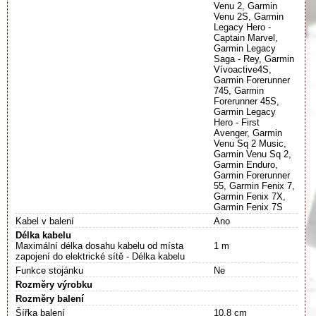
Venu 2, Garmin
Venu 2S, Garmin
Legacy Hero -
Captain Marvel,
Garmin Legacy
Saga - Rey, Garmin
Vívoactive4S,
Garmin Forerunner
745, Garmin
Forerunner 45S,
Garmin Legacy
Hero - First
Avenger, Garmin
Venu Sq 2 Music,
Garmin Venu Sq 2,
Garmin Enduro,
Garmin Forerunner
55, Garmin Fenix 7,
Garmin Fenix 7X,
Garmin Fenix 7S
Kabel v balení
Ano
Délka kabelu
Maximální délka dosahu kabelu od místa
1 m
zapojení do elektrické sítě - Délka kabelu
Funkce stojánku
Ne
Rozměry výrobku
Rozměry balení
Šířka balení
10.8 cm