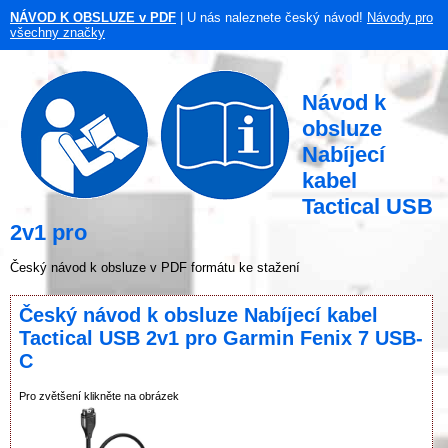
NÁVOD K OBSLUZE v PDF
| U nás naleznete český návod!
Návody pro
všechny značky
Návod k
obsluze
Nabíjecí
kabel
Tactical USB
2v1 pro
Český návod k obsluze v PDF formátu ke stažení
Český návod k obsluze Nabíjecí kabel
Tactical USB 2v1 pro Garmin Fenix 7 USB-
C
Pro zvětšení klikněte na obrázek