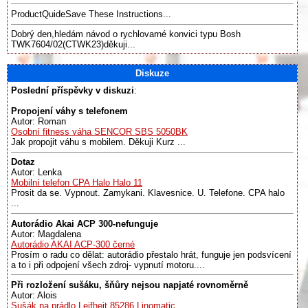
ProductQuideSave These Instructions...
Dobrý den,hledám návod o rychlovarné konvici typu Bosh
TWK7604/02(CTWK23)děkuji...
Diskuze
Poslední příspěvky v diskuzi
:
Propojení váhy s telefonem
Autor: Roman
Osobní fitness váha SENCOR SBS 5050BK
Jak propojit váhu s mobilem. Děkuji Kurz ...
Dotaz
Autor: Lenka
Mobilní telefon CPA Halo Halo 11
Prosit da se. Vypnout. Zamykani. Klavesnice. U. Telefone. CPA halo
...
Autorádio Akai ACP 300-nefunguje
Autor: Magdalena
Autorádio AKAI ACP-300 černé
Prosím o radu co dělat: autorádio přestalo hrát, funguje jen podsvícení
a to i při odpojení všech zdroj- vypnutí motoru....
Při rozložení sušáku, šňůry nejsou napjaté rovnoměrně
Autor: Alois
Sušák na prádlo Leifheit 85286 Linomatic