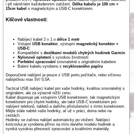
i při náročném každodenním zatížení.
Délka kabelu je 100 cm +
15cm kabel
s magnetickým a USB-C konektorem.
Klíčové vlastnosti:
Nabíjecí kabel 2 v 1 o
délce 1 metr
Vstupní
USB konektor
, výstupní
magnetický konektor
+
USB-C
Kompatibilní s
desítkami modelů chytrých hodinek Garmin
Nylonové opletení
s vysokou životností
Perfektní zpracování
srovnatelné s originálním kabelem
Balení kabelu vyrobeno z
recyklovaného papíru
Doporučené nabíjení je pouze z USB portu počítače, nebo síťovou
nabíječkou max 5V/ 0,5A.
Tactical USB nabíjecí kabel pro vaše hodinky, kvalitou srovnatelný s
originálem, ale za výrazně nižší cenu.
Kabel disponuje jak vstupním USB konektorem, tak magnetickým
konektorem pro chytré hodinky, ale také USB-C konektorem pro
nabíjení telefonů, tabletů a dalšího příslušenství s tímto konektorem.
Mějte stále nabité vaše hodinky, ať už v práci, doma nebo na
cestách.
Hodinky se začnou nabíjet automaticky po vložení. Nabíjecí
koncovka je vyrobena přímo na míru daného modelu hodinek a
vyniká vysokou přesností zpracování a kvalitními materiály.