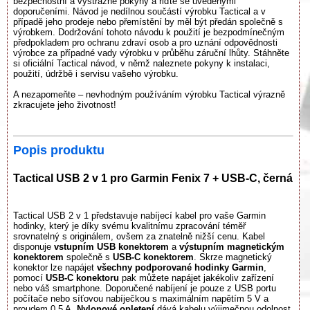
bezpečnostní a výstražné pokyny a řiďte se uvedenými
doporučeními. Návod je nedílnou součástí výrobku Tactical a v
případě jeho prodeje nebo přemístění by měl být předán společně s
výrobkem. Dodržování tohoto návodu k použití je bezpodmínečným
předpokladem pro ochranu zdraví osob a pro uznání odpovědnosti
výrobce za případné vady výrobku v průběhu záruční lhůty. Stáhněte
si oficiální Tactical návod, v němž naleznete pokyny k instalaci,
použití, údržbě i servisu vašeho výrobku.
A nezapomeňte – nevhodným používáním výrobku Tactical výrazně
zkracujete jeho životnost!
Popis produktu
Tactical USB 2 v 1 pro Garmin Fenix 7 + USB-C, černá
Tactical USB 2 v 1 představuje nabíjecí kabel pro vaše Garmin
hodinky, který je díky svému kvalitnímu zpracování téměř
srovnatelný s originálem, ovšem za znatelně nižší cenu. Kabel
disponuje
vstupním USB konektorem
a
výstupním magnetickým
konektorem
společně s
USB-C konektorem
. Skrze magnetický
konektor lze napájet
všechny podporované hodinky Garmin
,
pomocí
USB-C konektoru
pak můžete napájet jakékoliv zařízení
nebo váš smartphone. Doporučené nabíjení je pouze z USB portu
počítače nebo síťovou nabíječkou s maximálním napětím 5 V a
proudem 0,5 A.
Nylonové opletení
dává kabelu výjimečnou odolnost