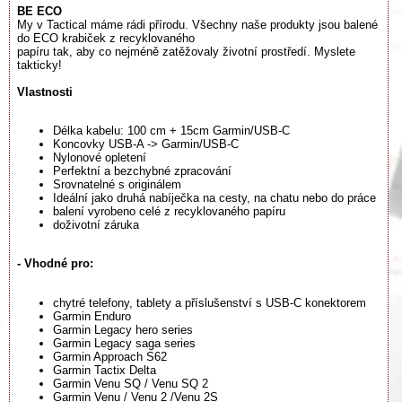
BE ECO
My v Tactical máme rádi přírodu. Všechny naše produkty jsou balené
do ECO krabiček z recyklovaného
papíru tak, aby co nejméně zatěžovaly životní prostředí. Myslete
takticky!
Vlastnosti
Délka kabelu: 100 cm + 15cm Garmin/USB-C
Koncovky USB-A -> Garmin/USB-C
Nylonové opletení
Perfektní a bezchybné zpracování
Srovnatelné s originálem
Ideální jako druhá nabíječka na cesty, na chatu nebo do práce
balení vyrobeno celé z recyklovaného papíru
doživotní záruka
- Vhodné pro:
chytré telefony, tablety a příslušenství s USB-C konektorem
Garmin Enduro
Garmin Legacy hero series
Garmin Legacy saga series
Garmin Approach S62
Garmin Tactix Delta
Garmin Venu SQ / Venu SQ 2
Garmin Venu / Venu 2 /Venu 2S