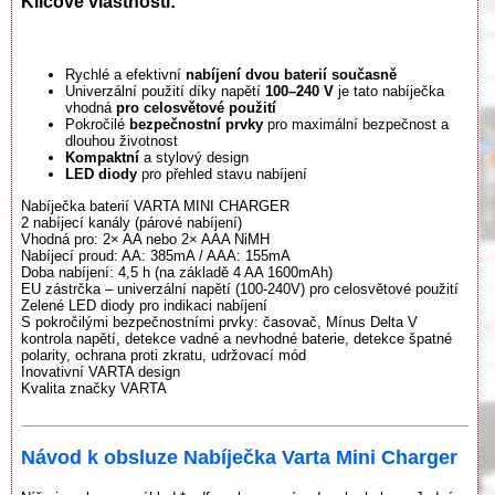
Klíčové vlastnosti:
Rychlé a efektivní
nabíjení dvou baterií současně
Univerzální použití díky napětí
100–240 V
je tato nabíječka
vhodná
pro celosvětové použití
Pokročilé
bezpečnostní prvky
pro maximální bezpečnost a
dlouhou životnost
Kompaktní
a stylový design
LED diody
pro přehled stavu nabíjení
Nabíječka baterií VARTA MINI CHARGER
2 nabíjecí kanály (párové nabíjení)
Vhodná pro: 2× AA nebo 2× AAA NiMH
Nabíjecí proud: AA: 385mA / AAA: 155mA
Doba nabíjení: 4,5 h (na základě 4 AA 1600mAh)
EU zástrčka – univerzální napětí (100-240V) pro celosvětové použití
Zelené LED diody pro indikaci nabíjení
S pokročilými bezpečnostními prvky: časovač, Mínus Delta V
kontrola napětí, detekce vadné a nevhodné baterie, detekce špatné
polarity, ochrana proti zkratu, udržovací mód
Inovativní VARTA design
Kvalita značky VARTA
Návod k obsluze Nabíječka Varta Mini Charger