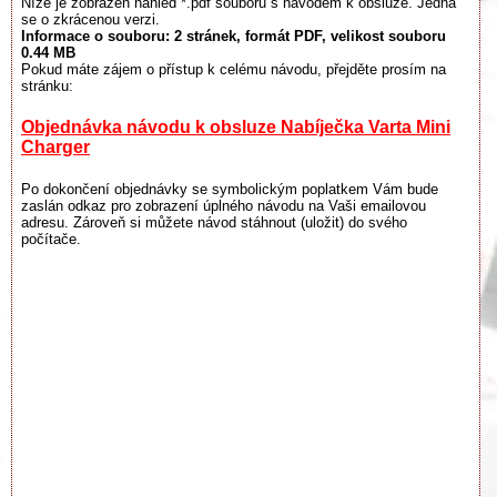
Níže je zobrazen náhled *.pdf souboru s návodem k obsluze. Jedná
se o zkrácenou verzi.
Informace o souboru:
2 stránek
, formát PDF, velikost souboru
0.44 MB
Pokud máte zájem o přístup k celému návodu, přejděte prosím na
stránku:
Objednávka návodu k obsluze Nabíječka Varta Mini
Charger
Po dokončení objednávky se symbolickým poplatkem Vám bude
zaslán odkaz pro zobrazení úplného návodu na Vaši emailovou
adresu. Zároveň si můžete návod stáhnout (uložit) do svého
počítače.