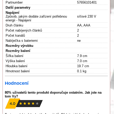
Partnumber
57656101401
Další parametry
Napájení
Způsob, jakým dodáte zařízení potřebnou
síťové 230 V
energii - Napájení
Druh článku
AA, AAA
Počet nabíjených článků
2
Počet kanálů
2
Nabíječka s bateriemi
ne
Rozměry výrobku
Rozměry balení
Šířka balení
7.9 cm
Výška balení
7.0 cm
Hloubka balení
19.7 cm
Hmotnost balení
0.1 kg
Hodnocení
80% uživatelů tento produkt doporučuje ostatním. Jak jste na
tom Vy?