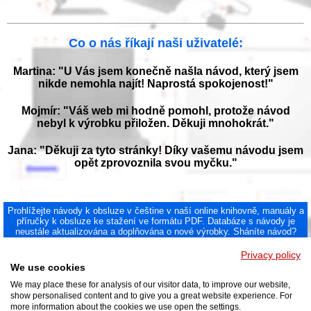
Co o nás říkají naši uživatelé:
Martina: "U Vás jsem konečně našla návod, který jsem
nikde nemohla najít! Naprostá spokojenost!"
Mojmír: "Váš web mi hodně pomohl, protože návod
nebyl k výrobku přiložen. Děkuji mnohokrát."
Jana: "Děkuji za tyto stránky! Díky vašemu návodu jsem
opět zprovoznila svou myčku."
Prohlížejte návody k obsluze v češtine v naší online knihovně, manuály a
příručky k obsluze ke stažení ve formátu PDF. Databáze s návody je
neustále aktualizována a doplňována o nové výrobky. Sháníte návod?
Požádejte nás!
NAVOD-K-OBSLUZE.cz
|
Jak přeložit PDF do češtiny
|
Kontakt
|
Privacy policy
DMCA
© 2026
We use cookies
We may place these for analysis of our visitor data, to improve our website,
show personalised content and to give you a great website experience. For
more information about the cookies we use open the settings.