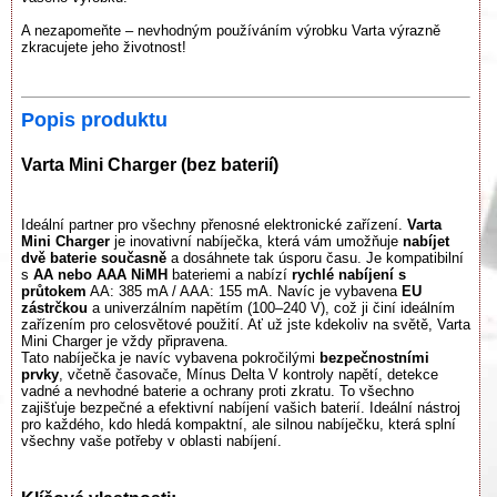
A nezapomeňte – nevhodným používáním výrobku Varta výrazně
zkracujete jeho životnost!
Popis produktu
Varta Mini Charger (bez baterií)
Ideální partner pro všechny přenosné elektronické zařízení.
Varta
Mini Charger
je inovativní nabíječka, která vám umožňuje
nabíjet
dvě baterie současně
a dosáhnete tak úsporu času. Je kompatibilní
s
AA nebo AAA NiMH
bateriemi a nabízí
rychlé nabíjení s
průtokem
AA: 385 mA / AAA: 155 mA. Navíc je vybavena
EU
zástrčkou
a univerzálním napětím (100–240 V), což ji činí ideálním
zařízením pro celosvětové použití. Ať už jste kdekoliv na světě, Varta
Mini Charger je vždy připravena.
Tato nabíječka je navíc vybavena pokročilými
bezpečnostními
prvky
, včetně časovače, Mínus Delta V kontroly napětí, detekce
vadné a nevhodné baterie a ochrany proti zkratu. To všechno
zajišťuje bezpečné a efektivní nabíjení vašich baterií. Ideální nástroj
pro každého, kdo hledá kompaktní, ale silnou nabíječku, která splní
všechny vaše potřeby v oblasti nabíjení.