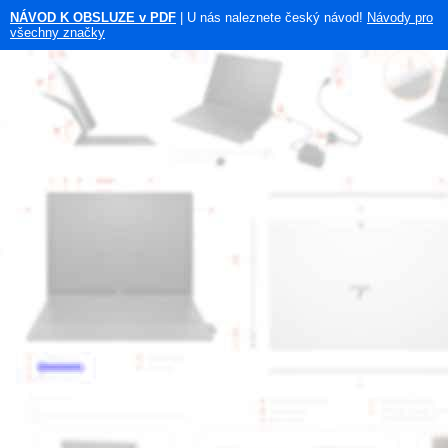
NÁVOD K OBSLUZE v PDF
| U nás naleznete český návod!
Návody pro
všechny značky