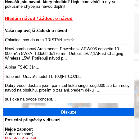
Nenašli jste návod, který hledáte?
Dejte nám vědět a my se
pokusíme chybějící návod doplnit:
Hledám návod / Žádost o návod
Vaše nejnovější žádosti o návod
:
Chladiaci box do auta TRISTAN ☆☆☆...
Nový bambusový Archimedes Powerbank-APW003-capacita:10
000mAh-5V/2A -133x68,3x176 mm-Output: 5V/2,1AFast Charging--
Wireless:15W. Potřebuji návod p...
Alpina FS-IC 314...
Tonometr Orava/ model TL-100(FT-CO2B...
Dobrý večer,dostala jsem parni zehlicku singer ssg8000 ale tam nebyl
navod na obsluhu, prosím o zaslání.predem děkuji ...
sušička na ovoce concept...
Diskuze
Poslední příspěvky v diskuzi
:
Nejde zapnout
Autor: neznámý
Mikrofon WS-858