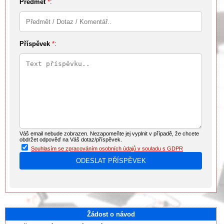
Předmět
*
:
Příspěvek
*
:
Váš email nebude zobrazen. Nezapomeňte jej vyplnit v případě, že chcete
obdržet odpověď na Váš dotaz/příspěvek.
Souhlasím se zpracováním osobních údajů v souladu s GDPR
Žádost o návod