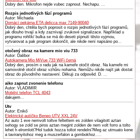
Dobry den. Mikrofon nejde vubec zapnout. Nechapu. ...
Rozpis jednotlivých fází programů
Autor: Michaela
Domácí pekárna ETA delicca max 7149-90040
Dobrý den, chtěla bych poprosit o rozpis jednotlivých fází programů,
jak dlouho trvají a kdy zaznívají zvukové signalizace. Například u
programu rohlík/ bulka se má do deseti pípnutí těsto vyjmou,
vytvarovat a pak program dokončit, ale nikde není napsáno po...
otočený obraz na kamere mio viu 733
Autor: Dalibor
Autokamera Mio MiVue 733 WiFi černá
Dobrý den, prosím o radu jak na kameře otočit obraz. Na kameře mi
samovolně otočil obraz vzhůru nohama. Nemůžu nikde najít jak dostat
obraz do původního nastavení. Děkuji za odpověd. D. ...
aiko zapnut zvonenie telefonu
Autor: VLADIMIR
Mobilní telefon TCL 4043
dakujem...
Utv
Autor: Enikő
Elektrické autíčko Beneo UTV XXL 24V
Az auto 1 eve nemvolt toltve feltettem es zolden vilagitott aztan
sehogy se zold se piros aztan megint zolden de nem volt forro a tolto
lehet h elromlott?Hol tudok hozza toltot rendelni?Meg az utmuato kene
a taviranyitohoz meg a muszerfalon a gombokhoz.....