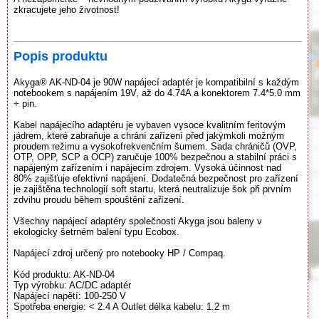
zkracujete jeho životnost!
Popis produktu
Akyga® AK-ND-04 je 90W napájecí adaptér je kompatibilní s každým
notebookem s napájením 19V, až do 4.74A a konektorem 7.4*5.0 mm
+ pin.
Kabel napájecího adaptéru je vybaven vysoce kvalitním feritovým
jádrem, které zabraňuje a chrání zařízení před jakýmkoli možným
proudem režimu a vysokofrekvenčním šumem. Sada chráničů (OVP,
OTP, OPP, SCP a OCP) zaručuje 100% bezpečnou a stabilní práci s
napájeným zařízením i napájecím zdrojem. Vysoká účinnost nad
80% zajišťuje efektivní napájení. Dodatečná bezpečnost pro zařízení
je zajištěna technologií soft startu, která neutralizuje šok při prvním
zdvihu proudu během spouštění zařízení.
Všechny napájecí adaptéry společnosti Akyga jsou baleny v
ekologicky šetrném balení typu Ecobox.
Napájecí zdroj určený pro notebooky HP / Compaq.
Kód produktu: AK-ND-04
Typ výrobku: AC/DC adaptér
Napájecí napětí: 100-250 V
Spotřeba energie: < 2.4 A Outlet délka kabelu: 1.2 m