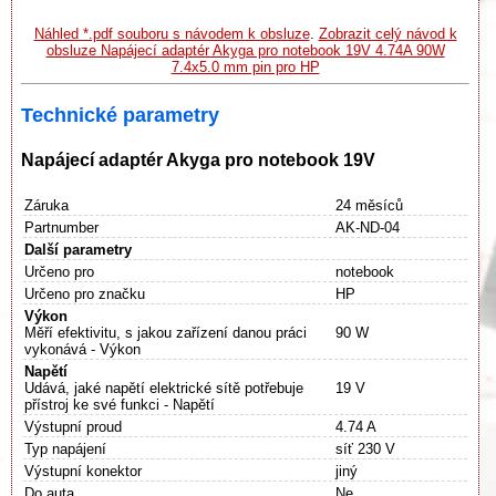
Náhled *.pdf souboru s návodem k obsluze
.
Zobrazit celý návod k
obsluze Napájecí adaptér Akyga pro notebook 19V 4.74A 90W
7.4x5.0 mm pin pro HP
Technické parametry
Napájecí adaptér Akyga pro notebook 19V
Záruka
24 měsíců
Partnumber
AK-ND-04
Další parametry
Určeno pro
notebook
Určeno pro značku
HP
Výkon
Měří efektivitu, s jakou zařízení danou práci
90 W
vykonává - Výkon
Napětí
Udává, jaké napětí elektrické sítě potřebuje
19 V
přístroj ke své funkci - Napětí
Výstupní proud
4.74 A
Typ napájení
síť 230 V
Výstupní konektor
jiný
Do auta
Ne