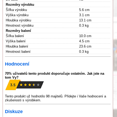
Rozměry výrobku
Šířka výrobku
5.6 cm
Výška výrobku
3.1 cm
Hloubka výrobku
13.1 cm
Hmotnost výrobku
0.3 kg
Rozměry balení
Šířka balení
10.0 cm
Výška balení
4.5 cm
Hloubka balení
23.6 cm
Hmotnost balení
0.3 kg
Hodnocení
70% uživatelů tento produkt doporučuje ostatním. Jak jste na
tom Vy?
Tento produkt už hodnotilo 98 majitelů. Přidejte i Vaše hodnocení a
zkušenosti s výrobkem.
Diskuze