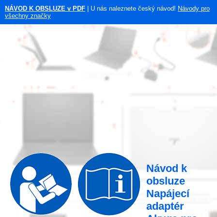
NÁVOD K OBSLUZE v PDF
| U nás naleznete český návod!
Návody pro
všechny značky
Návod k
obsluze
Napájecí
adaptér