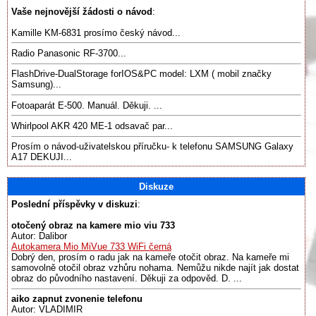
Vaše nejnovější žádosti o návod
:
Kamille KM-6831 prosímo český návod...
Radio Panasonic RF-3700...
FlashDrive-DualStorage forIOS&PC model: LXM ( mobil značky
Samsung)...
Fotoaparát E-500. Manuál. Děkuji. ...
Whirlpool AKR 420 ME-1 odsavač par...
Prosím o návod-uživatelskou příručku- k telefonu SAMSUNG Galaxy
A17 DEKUJI...
Diskuze
Poslední příspěvky v diskuzi
:
otočený obraz na kamere mio viu 733
Autor: Dalibor
Autokamera Mio MiVue 733 WiFi černá
Dobrý den, prosím o radu jak na kameře otočit obraz. Na kameře mi
samovolně otočil obraz vzhůru nohama. Nemůžu nikde najít jak dostat
obraz do původního nastavení. Děkuji za odpověd. D. ...
aiko zapnut zvonenie telefonu
Autor: VLADIMIR