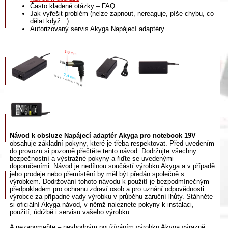
Často kladené otázky – FAQ
Jak vyřešit problém (nelze zapnout, nereaguje, píše chybu, co
dělat když...)
Autorizovaný servis Akyga Napájecí adaptéry
Návod k obsluze Napájecí adaptér Akyga pro notebook 19V
obsahuje základní pokyny, které je třeba respektovat. Před uvedením
do provozu si pozorně přečtěte tento návod. Dodržujte všechny
bezpečnostní a výstražné pokyny a řiďte se uvedenými
doporučeními. Návod je nedílnou součástí výrobku Akyga a v případě
jeho prodeje nebo přemístění by měl být předán společně s
výrobkem. Dodržování tohoto návodu k použití je bezpodmínečným
předpokladem pro ochranu zdraví osob a pro uznání odpovědnosti
výrobce za případné vady výrobku v průběhu záruční lhůty. Stáhněte
si oficiální Akyga návod, v němž naleznete pokyny k instalaci,
použití, údržbě i servisu vašeho výrobku.
A nezapomeňte – nevhodným používáním výrobku Akyga výrazně