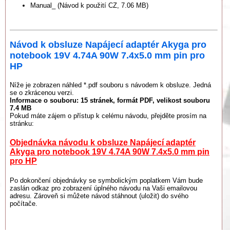
Manual_ (Návod k použití CZ, 7.06 MB)
Návod k obsluze Napájecí adaptér Akyga pro
notebook 19V 4.74A 90W 7.4x5.0 mm pin pro
HP
Níže je zobrazen náhled *.pdf souboru s návodem k obsluze. Jedná
se o zkrácenou verzi.
Informace o souboru:
15 stránek
, formát PDF, velikost souboru
7.4 MB
Pokud máte zájem o přístup k celému návodu, přejděte prosím na
stránku:
Objednávka návodu k obsluze Napájecí adaptér
Akyga pro notebook 19V 4.74A 90W 7.4x5.0 mm pin
pro HP
Po dokončení objednávky se symbolickým poplatkem Vám bude
zaslán odkaz pro zobrazení úplného návodu na Vaši emailovou
adresu. Zároveň si můžete návod stáhnout (uložit) do svého
počítače.