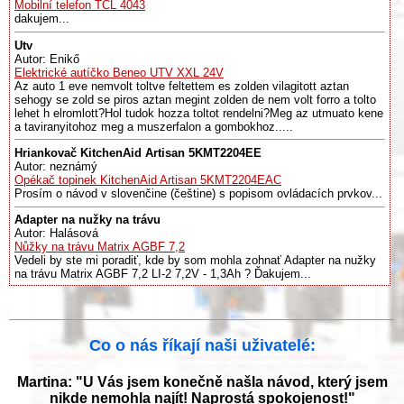
Mobilní telefon TCL 4043
dakujem...
Utv
Autor: Enikő
Elektrické autíčko Beneo UTV XXL 24V
Az auto 1 eve nemvolt toltve feltettem es zolden vilagitott aztan
sehogy se zold se piros aztan megint zolden de nem volt forro a tolto
lehet h elromlott?Hol tudok hozza toltot rendelni?Meg az utmuato kene
a taviranyitohoz meg a muszerfalon a gombokhoz.....
Hriankovač KitchenAid Artisan 5KMT2204EE
Autor: neznámý
Opékač topinek KitchenAid Artisan 5KMT2204EAC
Prosím o návod v slovenčine (češtine) s popisom ovládacích prvkov...
Adapter na nužky na trávu
Autor: Halásová
Nůžky na trávu Matrix AGBF 7,2
Vedeli by ste mi poradiť, kde by som mohla zohnať Adapter na nužky
na trávu Matrix AGBF 7,2 LI-2 7,2V - 1,3Ah ? Ďakujem...
Co o nás říkají naši uživatelé:
Martina: "U Vás jsem konečně našla návod, který jsem
nikde nemohla najít! Naprostá spokojenost!"