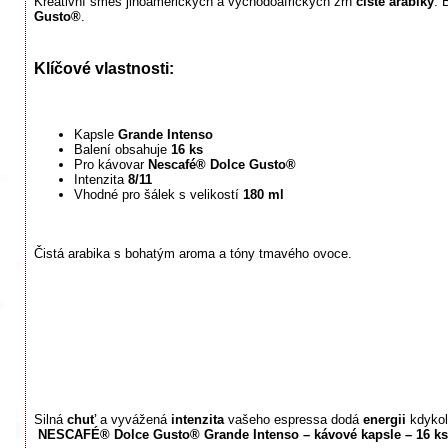
Kreativní směs jihoamerických a východoafrických zrn
čisté arabiky
. 
Gusto®
.
Klíčové vlastnosti:
Kapsle
Grande Intenso
Balení obsahuje
16 ks
Pro kávovar
Nescafé® Dolce Gusto®
Intenzita
8/11
Vhodné pro šálek s velikostí
180
ml
Čistá arabika s bohatým aroma a tóny tmavého ovoce.
Silná
chuť
a vyvážená
intenzita
vašeho espressa dodá
energii
kdykol
NESCAFÉ® Dolce Gusto® Grande Intenso – kávové kapsle – 16 ks