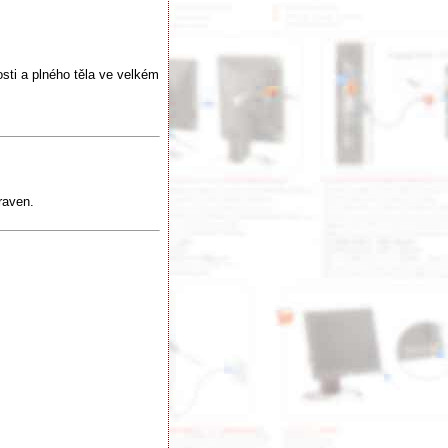
osti a plného těla ve velkém
raven.