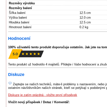
Rozměry výrobku
Rozměry balení
Šířka balení
12.5 cm
Výška balení
12.0 cm
Hloubka balení
12.5 cm
Hmotnost balení
0.2 kg
Hodnocení
100% uživatelů tento produkt doporučuje ostatním. Jak jste na to
Tento produkt už hodnotilo 4 majitelů. Přidejte i Vaše hodnocení a zku
Diskuze
Zeptejte se našich techniků, máte-li problémy s nastavením, nebo jst
ostatním návštěvníkům našich stránek, kteří se potýkají s podobnými 
Diskuze je zatím prázdná - vložte první příspěvek
Vložit nový příspěvek / Dotaz / Komentář: