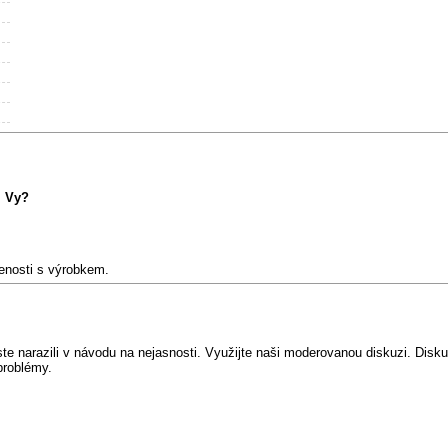
m Vy?
šenosti s výrobkem.
e narazili v návodu na nejasnosti. Využijte naši moderovanou diskuzi. Diskuz
problémy.