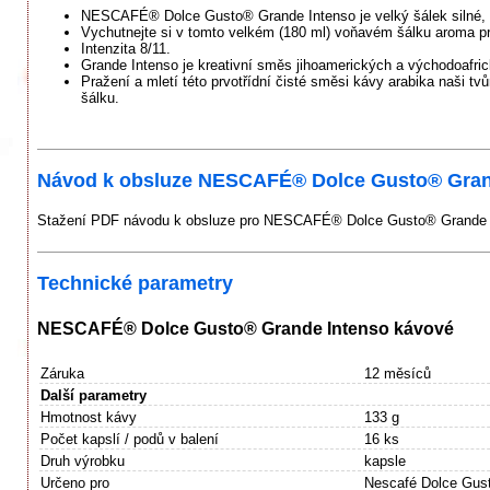
NESCAFÉ® Dolce Gusto® Grande Intenso je velký šálek silné, a
Vychutnejte si v tomto velkém (180 ml) voňavém šálku aroma pr
Intenzita 8/11.
Grande Intenso je kreativní směs jihoamerických a východoafric
Pražení a mletí této prvotřídní čisté směsi kávy arabika naši tvů
šálku.
Návod k obsluze NESCAFÉ® Dolce Gusto® Grand
Stažení PDF návodu k obsluze pro NESCAFÉ® Dolce Gusto® Grande In
Technické parametry
NESCAFÉ® Dolce Gusto® Grande Intenso kávové
Záruka
12 měsíců
Další parametry
Hmotnost kávy
133 g
Počet kapslí / podů v balení
16 ks
Druh výrobku
kapsle
Určeno pro
Nescafé Dolce Gus