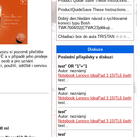
Product Quide Savé These Instrucions...
ProductQuideSave These Instructions...
Dobrý den,hledám návod o rychlovarné
konvici typu Bosh
TWK7604/02(CTWK23)děkuji...
Chladiaci box do auta TRISTAN ☆☆☆...
Diskuze
vozu si pozorně přečtěte
É a v případě jeho prodeje
Poslední příspěvky v diskuzi
:
 osob a pro uznání
 použití, údržbě i servisu
test" OR "1"="1
Autor: neznámý
Notebook Lenovo IdeaPad 3 15ITL6 šedý
test...
test''
Autor: neznámý
Notebook Lenovo IdeaPad 3 15ITL6 šedý
test...
test"
Autor: neznámý
Notebook Lenovo IdeaPad 3 15ITL6 šedý
test...
80 ml
.
test'