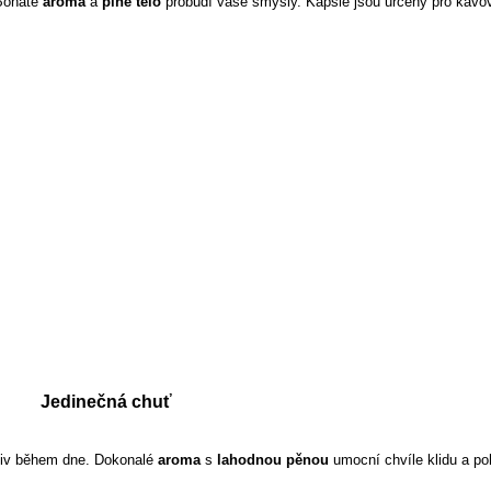
Bohaté
aroma
a
plné tělo
probudí vaše smysly. Kapsle jsou určeny pro kávo
Jedinečná chuť
iv během dne. Dokonalé
aroma
s
lahodnou pěnou
umocní chvíle klidu a po