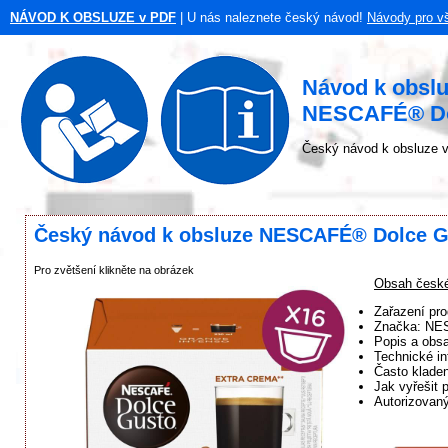
NÁVOD K OBSLUZE v PDF
| U nás naleznete český návod!
Návody pro v
Návod k obsl
NESCAFÉ® Dol
Český návod k obsluze v
Český návod k obsluze NESCAFÉ® Dolce Gu
Pro zvětšení klikněte na obrázek
Obsah česk
Zařazení pr
Značka: N
Popis a obsa
Technické in
Často klade
Jak vyřešit 
Autorizovan