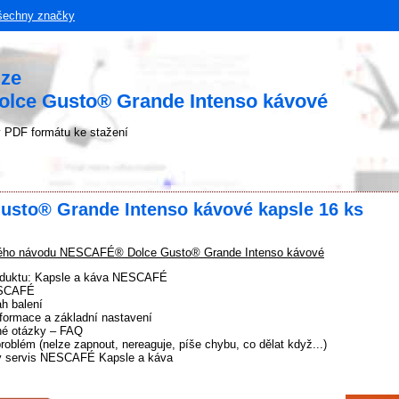
šechny značky
uze
ce Gusto® Grande Intenso kávové
 PDF formátu ke stažení
sto® Grande Intenso kávové kapsle 16 ks
ého návodu NESCAFÉ® Dolce Gusto® Grande Intenso kávové
oduktu: Kapsle a káva NESCAFÉ
ESCAFÉ
h balení
formace a základní nastavení
né otázky – FAQ
problém (nelze zapnout, nereaguje, píše chybu, co dělat když...)
ý servis NESCAFÉ Kapsle a káva