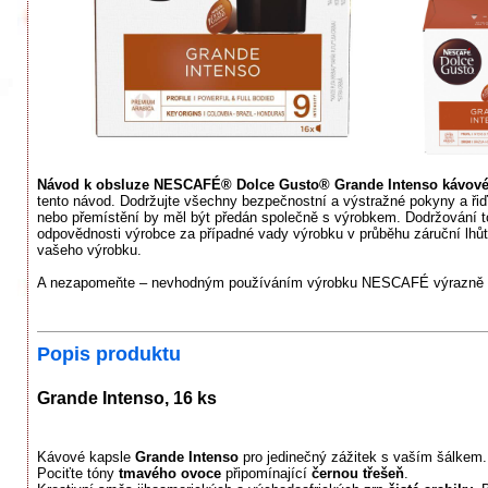
Návod k obsluze NESCAFÉ® Dolce Gusto® Grande Intenso kávov
tento návod. Dodržujte všechny bezpečnostní a výstražné pokyny a ři
nebo přemístění by měl být předán společně s výrobkem. Dodržování t
odpovědnosti výrobce za případné vady výrobku v průběhu záruční lhůty
vašeho výrobku.
A nezapomeňte – nevhodným používáním výrobku NESCAFÉ výrazně zk
Popis produktu
Grande Intenso, 16 ks
Kávové kapsle
Grande Intenso
pro jedinečný zážitek s vaším šálkem
Pociťte tóny
tmavého ovoce
připomínající
černou třešeň
.