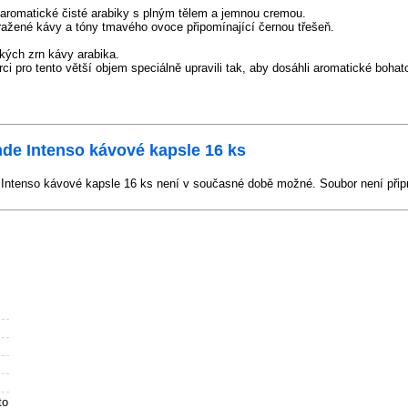
romatické čisté arabiky s plným tělem a jemnou cremou.
ažené kávy a tóny tmavého ovoce připomínající černou třešeň.
kých zrn kávy arabika.
rci pro tento větší objem speciálně upravili tak, aby dosáhli aromatické bohat
e Intenso kávové kapsle 16 ks
tenso kávové kapsle 16 ks není v současné době možné. Soubor není přip
to