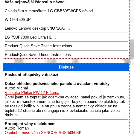
Vaše nejnovější žádosti o návod
:
Chladnička s mrazákem LG GBB60SWGFS návod ...
WD-80150SUP...
Lenovo Lenovo desktop 5NQ72GG ...
LG 75UP7800 Led Ultra HD...
Product Quide Savé These Instrucions...
ProductQuideSave These Instructions...
Diskuze
Poslední příspěvky v diskuzi
:
Dotaz ohledne podsviceneho panelu a ovladani vinoteky
Autor: Michal
Vinotéka Philco PW 12 F černá
Chtel jsem se zeptat jak odemknu ovladaci panel pokud je zamknuty,
jelikoz mi winoteka normalne funguje , kdyz ji zaaunu do elektriky tak
se rozsviti kolik v ni je stupnu a zacne automaticky chladit az na
teplotu 12 stupnu ale nefunguje nic z ovladaciho panelu jako volba
druhu vi...
Propojení váhy s telefonem
Autor: Roman
Osobní fitness váha SENCOR SBS 5050BK