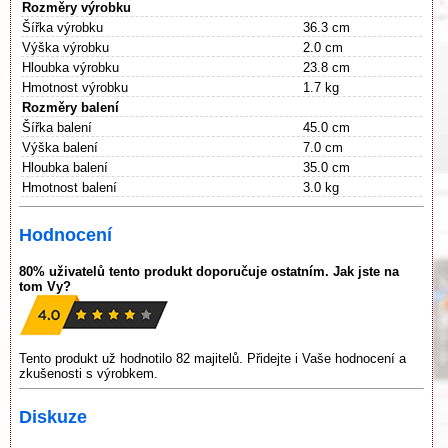
Rozměry výrobku
Šířka výrobku
36.3 cm
Výška výrobku
2.0 cm
Hloubka výrobku
23.8 cm
Hmotnost výrobku
1.7 kg
Rozměry balení
Šířka balení
45.0 cm
Výška balení
7.0 cm
Hloubka balení
35.0 cm
Hmotnost balení
3.0 kg
Hodnocení
80% uživatelů tento produkt doporučuje ostatním. Jak jste na
tom Vy?
Tento produkt už hodnotilo 82 majitelů. Přidejte i Vaše hodnocení a
zkušenosti s výrobkem.
Diskuze