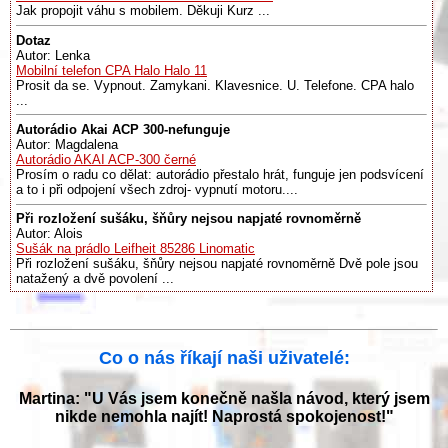
Jak propojit váhu s mobilem. Děkuji Kurz ...
Dotaz
Autor: Lenka
Mobilní telefon CPA Halo Halo 11
Prosit da se. Vypnout. Zamykani. Klavesnice. U. Telefone. CPA halo
...
Autorádio Akai ACP 300-nefunguje
Autor: Magdalena
Autorádio AKAI ACP-300 černé
Prosím o radu co dělat: autorádio přestalo hrát, funguje jen podsvícení
a to i při odpojení všech zdroj- vypnutí motoru....
Při rozložení sušáku, šňůry nejsou napjaté rovnoměrně
Autor: Alois
Sušák na prádlo Leifheit 85286 Linomatic
Při rozložení sušáku, šňůry nejsou napjaté rovnoměrně Dvě pole jsou
natažený a dvě povolení ...
Co o nás říkají naši uživatelé:
Martina: "U Vás jsem konečně našla návod, který jsem
nikde nemohla najít! Naprostá spokojenost!"