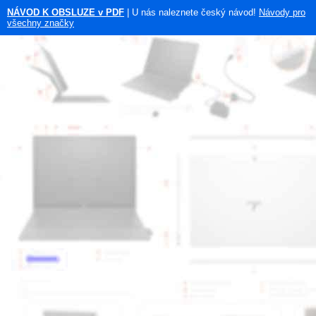
NÁVOD K OBSLUZE v PDF
| U nás naleznete český návod!
Návody pro
všechny značky