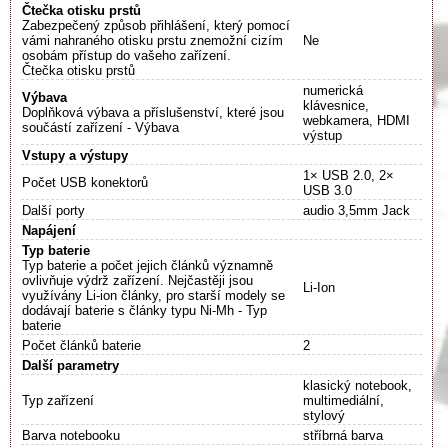
Čtečka otisku prstů
Zabezpečený způsob přihlášení, který pomocí
vámi nahraného otisku prstu znemožní cizím
Ne
osobám přístup do vašeho zařízení.
Čtečka otisku prstů
numerická
Výbava
klávesnice,
Doplňková výbava a příslušenství, které jsou
webkamera, HDMI
součástí zařízení - Výbava
výstup
Vstupy a výstupy
1× USB 2.0, 2×
Počet USB konektorů
USB 3.0
Další porty
audio 3,5mm Jack
Napájení
Typ baterie
Typ baterie a počet jejich článků významně
ovlivňuje výdrž zařízení. Nejčastěji jsou
Li-Ion
využívány Li-ion články, pro starší modely se
dodávají baterie s články typu Ni-Mh - Typ
baterie
Počet článků baterie
2
Další parametry
klasický notebook,
Typ zařízení
multimediální,
stylový
Barva notebooku
stříbrná barva