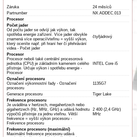
Záruka
24 měsíců
Partnumber
NX.ADDEC.013
Procesor
Počet jader
Od počtu jader se odvíjí jak výkon, tak
spotřeba energie zařízení. Více jader obvykle
čtyřjádrový
znamená více operací/vteřinu = vyšší výkon,
který oceníte např. při hraní her či přehrávání
videa - Počet jader
Procesor
Procesor neboli také centrální procesorová
jednotka (CPU) je základním kamenem celého
INTEL Core i5
přístroje. Určuje výkon i spotřebu energie -
Procesor
Označení procesoru
Označení výkonnostní řady - Označení
1135G7
procesoru
Generace procesoru
Tiger Lake
Frekvence procesoru
Je uváděna v hertzech, megahertzech nebo
gigahertzech (Hz, MHz, GHz) a udává hodnotu
2 400 (2,4 GHz)
výpočtů přístroje za jednu vteřinu. Větší
MHz
frekvence = vyšší výkon procesoru -
Frekvence procesoru
Frekvence procesoru (maximální)
Maximální frekvence procesoru udává