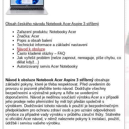
Obsah českého návodu Notebook Acer Aspire 3 stříbrný
Zařazení produktu: Notebooky Acer
Značka: Acer
Popis a obsah balení
Technické informace a základní nastavení
Návod k obsluze
Často kladené otázky – FAQ
Jak vyřešit problém (nelze zapnout, nereaguje, píše chybu, co
dělat když...)
Autorizovaný servis Acer Notebooky
Návod k obsluze Notebook Acer Aspire 3 stříbrný
obsahuje
základní pokyny, které je třeba respektovat. Před uvedením do
provozu si pozorně přečtěte tento návod. Dodržujte všechny
bezpečnostní a výstražné pokyny a řiďte se uvedenými
doporučeními. Návod je nedílnou součástí výrobku Acer a v případě
jeho prodeje nebo přemístění by měl být předán společně s
výrobkem. Dodržování tohoto návodu k použití je bezpodmínečným
předpokladem pro ochranu zdraví osob a pro uznání odpovědnosti
výrobce za případné vady výrobku v průběhu záruční lhůty. Stáhněte
si oficiální Acer návod, v němž naleznete pokyny k instalaci, použití,
údržbě i servisu vašeho výrobku.