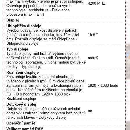
maximální výkon, kterého je přístroj schopen.
4200 MHz
Ovlivňuje jej počet jader, použitá výrobní
technologie i architektura - Frekvence
procesoru (maximální)
Displej
Úhlopříčka displeje
Výrobci udávají velikost displeje v palcích
(jedná se o měrnou jednotku, kdy 1" = 2,54
15.6 "
cm). Rozměr displeje se měří úhlopříčně -
Úhlopříčka displeje
Typ displeje
Typ displeje by měl hrát při výběru nového
zařízení určitě důležitou roli. Označuje totiž
matný
technologii zobrazení, u nichž mohou být velké
rozdíly - Typ displeje
Rozlišení displeje
Znázorňuje kvalitu zobrazení obsahu, je
uváděno v pixelech (px). Čím více pixelů dané
zařízení má, tím jemnější a kvalitnější nabízí
1920 × 1080 bodů
obraz. Nejběžnějším rozlišením notebooků je
Full HD s hodnotami 1920 × 1080 px -
Rozlišení displeje
Dotykový displej
Dotykový displej umožňuje uživateli ovládat
ne
obrazovku zařízení přímo dotykem bez použití
funkčních kláves - Dotykový displej
Operační paměť
Velikost paměti RAM