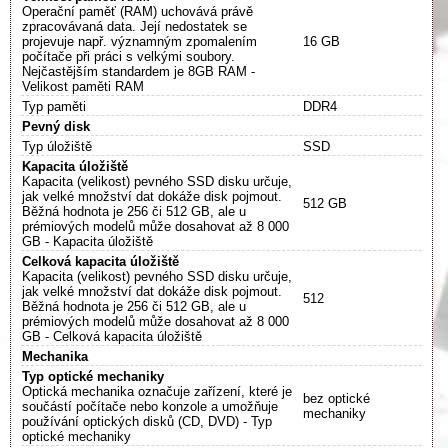
Operační paměť (RAM) uchovává právě
zpracovávaná data. Její nedostatek se
projevuje např. významným zpomalením
16 GB
počítače při práci s velkými soubory.
Nejčastějším standardem je 8GB RAM -
Velikost paměti RAM
Typ paměti
DDR4
Pevný disk
Typ úložiště
SSD
Kapacita úložiště
Kapacita (velikost) pevného SSD disku určuje,
jak velké množství dat dokáže disk pojmout.
512 GB
Běžná hodnota je 256 či 512 GB, ale u
prémiových modelů může dosahovat až 8 000
GB - Kapacita úložiště
Celková kapacita úložiště
Kapacita (velikost) pevného SSD disku určuje,
jak velké množství dat dokáže disk pojmout.
512
Běžná hodnota je 256 či 512 GB, ale u
prémiových modelů může dosahovat až 8 000
GB - Celková kapacita úložiště
Mechanika
Typ optické mechaniky
Optická mechanika označuje zařízení, které je
bez optické
součástí počítače nebo konzole a umožňuje
mechaniky
používání optických disků (CD, DVD) - Typ
optické mechaniky