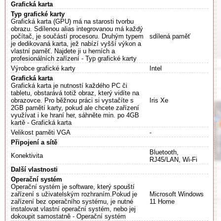
Grafická karta
Typ grafické karty
Grafická karta (GPU) má na starosti tvorbu
obrazu. Sdílenou alias integrovanou má každý
počítač, je součástí procesoru. Druhým typem
sdílená paměť
je dedikovaná karta, jež nabízí vyšší výkon a
vlastní paměť. Najdete ji u herních a
profesionálních zařízení - Typ grafické karty
Výrobce grafické karty
Intel
Grafická karta
Grafická karta je nutností každého PC či
tabletu, obstarává totiž obraz, který vidíte na
obrazovce. Pro běžnou práci si vystačíte s
Iris Xe
2GB pamětí karty, pokud ale chcete zařízení
využívat i ke hraní her, sáhněte min. po 4GB
kartě - Grafická karta
Velikost paměti VGA
-
Připojení a sítě
Bluetooth,
Konektivita
RJ45/LAN, Wi-Fi
Další vlastnosti
Operační systém
Operační systém je software, který spouští
zařízení s uživatelským rozhraním.Pokud je
Microsoft Windows
zařízení bez operačního systému, je nutné
11 Home
instalovat vlastní operační systém, nebo jej
dokoupit samostatně - Operační systém