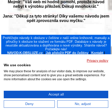
Mojmír: "Váš web mi hodně pomohl, protože návod
nebyl k výrobku přiložen. Děkuji mnohokrát."
Jana: "Děkuji za tyto stránky! Díky vašemu návodu jsem
opět zprovoznila svou myčku."
Prohlížejte návody k obsluze v češtine v naší online knihovně, manuály a
příručky k obsluze ke stažení ve formátu PDF. Databáze s návody je
neustále aktualizována a doplňována o nové výrobky. Sháníte návod?
Požádejte nás!
NAVOD-K-OBSLUZE.cz
|
Jak přeložit PDF do češtiny
|
Kontakt
|
DMCA
© 2026
Privacy policy
We use cookies
We may place these for analysis of our visitor data, to improve our website,
show personalised content and to give you a great website experience. For
more information about the cookies we use open the settings.
Accept all
Deny
No, adjust