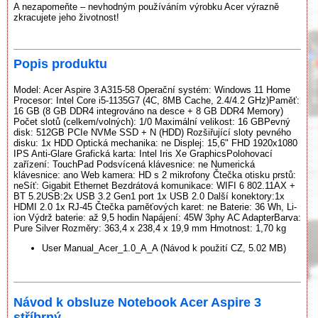
A nezapomeňte – nevhodným používáním výrobku Acer výrazně
zkracujete jeho životnost!
Popis produktu
Model: Acer Aspire 3 A315-58 Operační systém: Windows 11 Home
Procesor: Intel Core i5-1135G7 (4C, 8MB Cache, 2.4/4.2 GHz)Paměť:
16 GB (8 GB DDR4 integrováno na desce + 8 GB DDR4 Memory)
Počet slotů (celkem/volných): 1/0 Maximální velikost: 16 GBPevný
disk: 512GB PCIe NVMe SSD + N (HDD) Rozšiřující sloty pevného
disku: 1x HDD Optická mechanika: ne Displej: 15,6" FHD 1920x1080
IPS Anti-Glare Grafická karta: Intel Iris Xe GraphicsPolohovací
zařízení: TouchPad Podsvícená klávesnice: ne Numerická
klávesnice: ano Web kamera: HD s 2 mikrofony Čtečka otisku prstů:
neSíť: Gigabit Ethernet Bezdrátová komunikace: WIFI 6 802.11AX +
BT 5.2USB:2x USB 3.2 Gen1 port 1x USB 2.0 Další konektory:1x
HDMI 2.0 1x RJ-45 Čtečka paměťových karet: ne Baterie: 36 Wh, Li-
ion Výdrž baterie: až 9,5 hodin Napájení: 45W 3phy AC AdapterBarva:
Pure Silver Rozměry: 363,4 x 238,4 x 19,9 mm Hmotnost: 1,70 kg
User Manual_Acer_1.0_A_A (Návod k použití CZ, 5.02 MB)
Návod k obsluze Notebook Acer Aspire 3
stříbrný