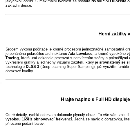
jakýchkoli obtíží. O maximální rychlost se postará
NVMe SSD úložiště o 
základní desce.
Herní zážitky v
Srdcem výkonu počítače je kromě procesoru jednoznačně samostatná gra
je poháněna pokročilou architekturou
Ada Lovelace
, a kromě vysokého vý
Tracing
, která umí dokonale pracovat s nasvícením scény a pokročilými
vykreslení grafiky a jedinečný vizuální zážitek, který je
srovnatelný se 
technologie
DLSS 3
(Deep Learning Super Sampling), jež využitím umělé 
obrazové kvality.
Hrajte naplno s Full HD disple
Ostré detaily, rychlá odezva a dokonale plynulý obraz. To vše vám zajistí
vysokou 165Hz obnovovací frekvencí
. Jedná se navíc o obrazovku, kte
přirozené podání barev.