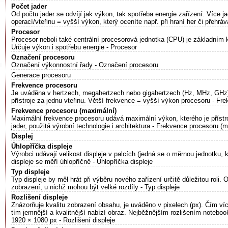
Počet jader
Od počtu jader se odvíjí jak výkon, tak spotřeba energie zařízení. Více 
operací/vteřinu = vyšší výkon, který oceníte např. při hraní her či přehráv
Procesor
Procesor neboli také centrální procesorová jednotka (CPU) je základním 
Určuje výkon i spotřebu energie - Procesor
Označení procesoru
Označení výkonnostní řady - Označení procesoru
Generace procesoru
Frekvence procesoru
Je uváděna v hertzech, megahertzech nebo gigahertzech (Hz, MHz, GHz
přístroje za jednu vteřinu. Větší frekvence = vyšší výkon procesoru - Fr
Frekvence procesoru (maximální)
Maximální frekvence procesoru udává maximální výkon, kterého je přístro
jader, použitá výrobní technologie i architektura - Frekvence procesoru (
Displej
Úhlopříčka displeje
Výrobci udávají velikost displeje v palcích (jedná se o měrnou jednotku,
displeje se měří úhlopříčně - Úhlopříčka displeje
Typ displeje
Typ displeje by měl hrát při výběru nového zařízení určitě důležitou roli. 
zobrazení, u nichž mohou být velké rozdíly - Typ displeje
Rozlišení displeje
Znázorňuje kvalitu zobrazení obsahu, je uváděno v pixelech (px). Čím ví
tím jemnější a kvalitnější nabízí obraz. Nejběžnějším rozlišením noteboo
1920 × 1080 px - Rozlišení displeje