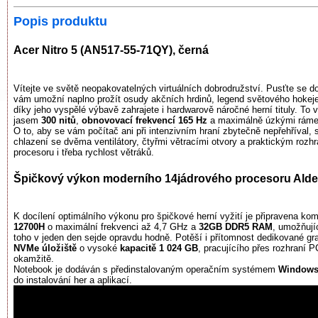
Popis produktu
Acer Nitro 5 (AN517-55-71QY), černá
Vítejte ve světě neopakovatelných virtuálních dobrodružství. Pusťte se
vám umožní naplno prožít osudy akčních hrdinů, legend světového hokeje 
díky jeho vyspělé výbavě zahrajete i hardwarově náročné herní tituly. To 
jasem
300 nitů
,
obnovovací frekvencí 165 Hz
a maximálně úzkými ráme
O to, aby se vám počítač ani při intenzivním hraní zbytečně nepřehříval,
chlazení se dvěma ventilátory, čtyřmi větracími otvory a praktickým roz
procesoru i třeba rychlost větráků.
Špičkový výkon moderního 14jádrového procesoru Alde
K docílení optimálního výkonu pro špičkové herní vyžití je připravena k
12700H
o maximální frekvenci až 4,7 GHz a
32GB DDR5 RAM
, umožňují
toho v jeden den sejde opravdu hodně. Potěší i přítomnost dedikované gr
NVMe úložiště
o vysoké
kapacitě 1 024 GB
, pracujícího přes rozhraní 
okamžitě.
Notebook je dodáván s předinstalovaným operačním systémem
Windows
do instalování her a aplikací.