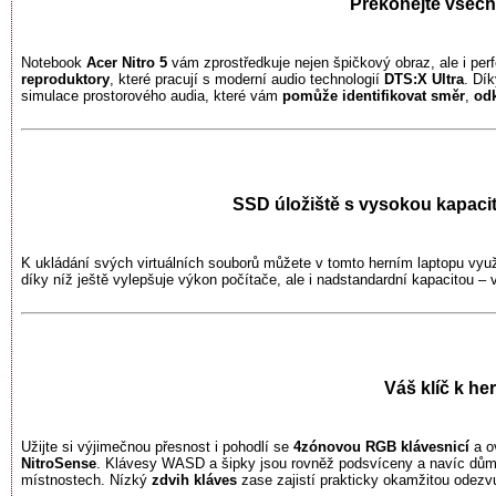
Překonejte všech
Notebook
Acer Nitro 5
vám zprostředkuje nejen špičkový obraz, ale i per
reproduktory
, které pracují s moderní audio technologií
DTS:X Ultra
. Dí
simulace prostorového audia, které vám
pomůže identifikovat směr
,
odk
SSD úložiště s vysokou kapacit
K ukládání svých virtuálních souborů můžete v tomto herním laptopu vyu
díky níž ještě vylepšuje výkon počítače, ale i nadstandardní kapacitou –
Váš klíč k h
Užijte si výjimečnou přesnost i pohodlí se
4zónovou RGB klávesnicí
a o
NitroSense
. Klávesy WASD a šipky jsou rovněž podsvíceny a navíc důmys
místnostech. Nízký
zdvih kláves
zase zajistí prakticky okamžitou odezv