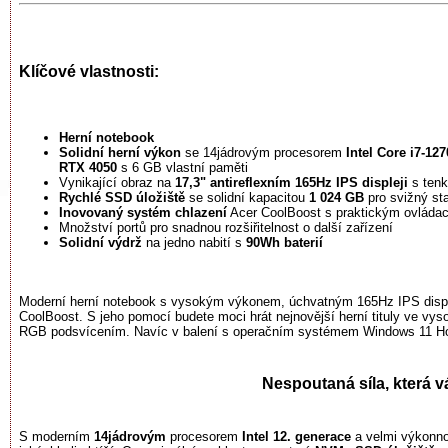
Klíčové vlastnosti:
Herní notebook
Solidní herní výkon
se 14jádrovým procesorem
Intel Core i7-12
RTX 4050
s 6 GB vlastní paměti
Vynikající obraz na
17,3" antireflexním 165Hz IPS displeji
s tenk
Rychlé SSD úložiště
se solidní kapacitou
1 024 GB
pro svižný st
Inovovaný systém chlazení
Acer CoolBoost s praktickým ovláda
Množství portů pro snadnou rozšiřitelnost o další zařízení
Solidní výdrž
na jedno nabití s
90Wh baterií
Moderní herní notebook s vysokým výkonem, úchvatným 165Hz IPS disp
CoolBoost. S jeho pomocí budete moci hrát nejnovější herní tituly ve vy
RGB podsvícením. Navíc v balení s operačním systémem Windows 11 Home
Nespoutaná síla, která v
S moderním
14jádrovým
procesorem
Intel 12. generace
a velmi výkonno