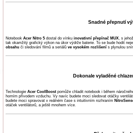
Snadné přepnutí vý
Notebook
Acer Nitro 5
dostal do vínku
inovativní přepínač MUX
, s jeh
tak okamžitý grafický výkon na úkor výdrže baterie. To se bude hodit nejen
obsahu
či sledování filmů a seriálů
ve vysokém rozlišení
s plynulou sní
Dokonale vyladěné chlaze
Technologie
Acer CoolBoost
pomůže chladit notebook i během náročného
horním přívodem vzduchu. Vy navíc budete moci sledovat otáčky ventiláto
budete moci spravovat v reálném čase s intuitivním rozhraním
NitroSens
otáček ventilátorů, a ještě mnohem více.