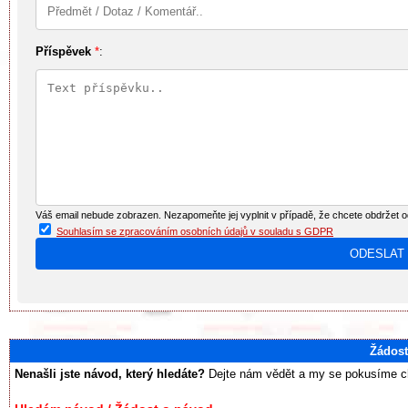
Příspěvek
*
:
Váš email nebude zobrazen. Nezapomeňte jej vyplnit v případě, že chcete obdržet 
Souhlasím se zpracováním osobních údajů v souladu s GDPR
Žádost
Nenašli jste návod, který hledáte?
Dejte nám vědět a my se pokusíme chy