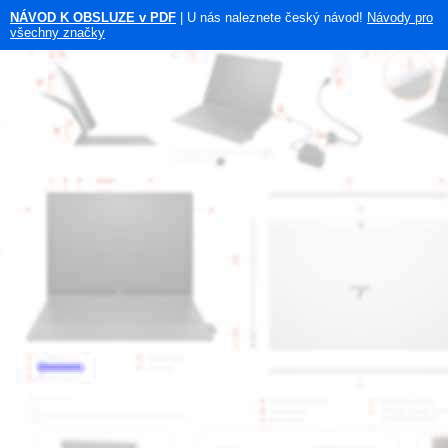
NÁVOD K OBSLUZE v PDF
| U nás naleznete český návod!
Návody pro
všechny značky