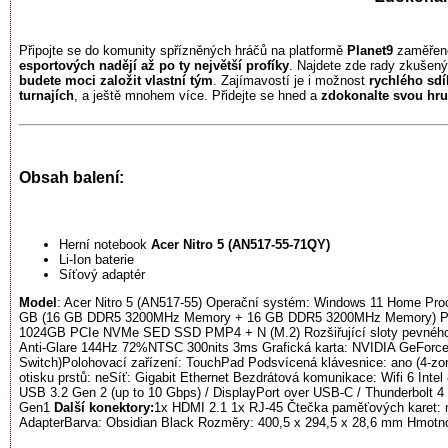
Připojte se do komunity spřízněných hráčů na platformě
Planet9
zaměřené 
esportových nadějí až po ty největší profíky
. Najdete zde rady zkušený
budete moci založit vlastní tým
. Zajímavostí je i možnost
rychlého sdíl
turnajích
, a ještě mnohem více. Přidejte se hned a
zdokonalte svou hru
Obsah balení:
Herní notebook
Acer Nitro 5 (AN517-55-71QY)
Li-Ion baterie
Síťový adaptér
Model
: Acer Nitro 5 (AN517-55) Operační systém: Windows 11 Home Proc
GB (16 GB DDR5 3200MHz Memory + 16 GB DDR5 3200MHz Memory) Počet 
1024GB PCIe NVMe SED SSD PMP4 + N (M.2) Rozšiřující sloty pevného d
Anti-Glare 144Hz 72%NTSC 300nits 3ms Grafická karta: NVIDIA GeF
Switch)Polohovací zařízení: TouchPad Podsvícená klávesnice: ano (4
otisku prstů: neSíť: Gigabit Ethernet Bezdrátová komunikace: Wifi 6 Intel
USB 3.2 Gen 2 (up to 10 Gbps) / DisplayPort over USB-C / Thunderbolt 
Gen1
Další konektory:
1x HDMI 2.1 1x RJ-45 Čtečka paměťových karet: n
AdapterBarva: Obsidian Black Rozměry: 400,5 x 294,5 x 28,6 mm Hmotno