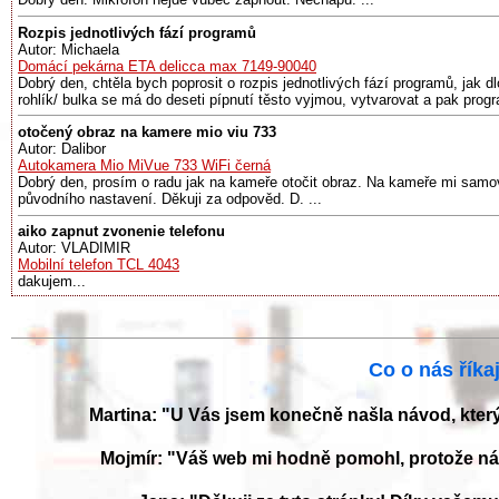
Rozpis jednotlivých fází programů
Autor: Michaela
Domácí pekárna ETA delicca max 7149-90040
Dobrý den, chtěla bych poprosit o rozpis jednotlivých fází programů, jak d
rohlík/ bulka se má do deseti pípnutí těsto vyjmou, vytvarovat a pak prog
otočený obraz na kamere mio viu 733
Autor: Dalibor
Autokamera Mio MiVue 733 WiFi černá
Dobrý den, prosím o radu jak na kameře otočit obraz. Na kameře mi samov
původního nastavení. Děkuji za odpověd. D. ...
aiko zapnut zvonenie telefonu
Autor: VLADIMIR
Mobilní telefon TCL 4043
dakujem...
Co o nás říkaj
Martina: "U Vás jsem konečně našla návod, kter
Mojmír: "Váš web mi hodně pomohl, protože ná