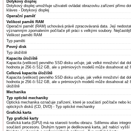
Dotykový displej
Dotykový displej umožňuje uživateli ovládat obrazovku zařízení přímo d
kláves - Dotykový displej
Operační paměť
Velikost paměti RAM
Operační paměť (RAM) uchovává právě zpracovávaná data. Její nedostate
významným zpomalením počítače při práci s velkými soubory. Nejčastě
Velikost paměti RAM
Typ paměti
Pevný disk
Typ úložiště
Kapacita úložiště
Kapacita (velikost) pevného SSD disku určuje, jak velké množství dat d
hodnota je 256 či 512 GB, ale u prémiových modelů může dosahovat až 8
Celková kapacita úložiště
Kapacita (velikost) pevného SSD disku určuje, jak velké množství dat d
hodnota je 256 či 512 GB, ale u prémiových modelů může dosahovat až 
úložiště
Mechanika
Typ optické mechaniky
Optická mechanika označuje zařízení, které je součástí počítače nebo 
optických disků (CD, DVD) - Typ optické mechaniky
Grafická karta
Typ grafické karty
Grafická karta (GPU) má na starosti tvorbu obrazu. Sdílenou alias integ
součástí procesoru. Druhým typem je dedikovaná karta, jež nabízí vyšší