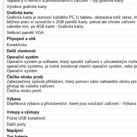
Najdete ji u herních a profesionálních zařízení - Typ grafické karty
Výrobce grafické karty
Grafická karta
Grafická karta je nutností každého PC či tabletu, obstarává totiž obraz, k
běžnou práci si vystačíte s 2GB pamětí karty, pokud ale chcete zařízení v
sáhněte min. po 4GB kartě - Grafická karta
Velikost paměti VGA
Připojení a sítě
Konektivita
Další vlastnosti
Operační systém
Operační systém je software, který spouští zařízení s uživatelským rozh
operačního systému, je nutné instalovat vlastní operační systém, nebo je
Operační systém
Čtečka otisku prstů
Zabezpečený způsob přihlášení, který pomocí vámi nahraného otisku p
přístup do vašeho zařízení.
Čtečka otisku prstů
Výbava
Doplňková výbava a příslušenství, které jsou součástí zařízení - Výbava
Vstupy a výstupy
Počet USB konektorů
Další porty
Napájení
Typ baterie