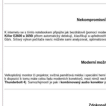
Nekompromisní r
K internetu se s tímto notebookem připojíte jak bezdrátově (pomocí mod
Killer E2600 a 1650i
přitom automaticky detekují, klasifikují a upřednostň
Gb/s. Síťový výkon počítače navíc můžete sami analyzovat, optimalizova
Moderní možno
Velkoplošný monitor či projektor, svižná paměťová média i speciální hern
k dispozici k tomu máte celou řadu moderních konektorů, mezi nimiž nec
Thunderbolt 4
). Samozřejmostí je pak i
kombinovaný audio konektor
p
Zdokonal