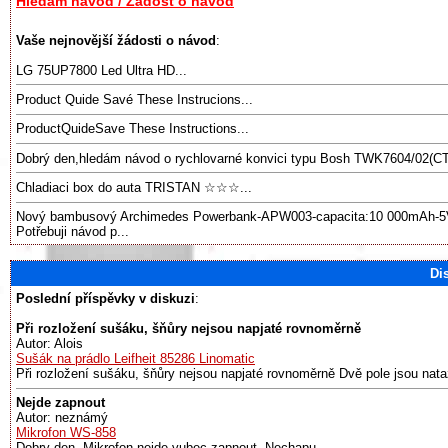
Hledám návod / Žádost o návod
Vaše nejnovější žádosti o návod
:
LG 75UP7800 Led Ultra HD...
Product Quide Savé These Instrucions...
ProductQuideSave These Instructions...
Dobrý den,hledám návod o rychlovarné konvici typu Bosh TWK7604/02(CT
Chladiaci box do auta TRISTAN ☆☆☆...
Nový bambusový Archimedes Powerbank-APW003-capacita:10 000mAh-5V/
Potřebuji návod p...
Di
Poslední příspěvky v diskuzi
:
Při rozložení sušáku, šňůry nejsou napjaté rovnoměrně
Autor: Alois
Sušák na prádlo Leifheit 85286 Linomatic
Při rozložení sušáku, šňůry nejsou napjaté rovnoměrně Dvě pole jsou nata
Nejde zapnout
Autor: neznámý
Mikrofon WS-858
Dobry den. Mikrofon nejde vubec zapnout. Nechapu. ...