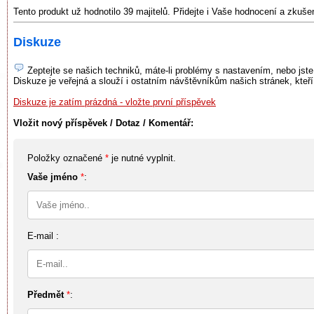
Tento produkt už hodnotilo 39 majitelů. Přidejte i Vaše hodnocení a zkuš
Diskuze
Zeptejte se našich techniků, máte-li problémy s nastavením, nebo jste
Diskuze je veřejná a slouží i ostatním návštěvníkům našich stránek, kteř
Diskuze je zatím prázdná - vložte první příspěvek
Vložit nový příspěvek / Dotaz / Komentář:
Položky označené
*
je nutné vyplnit.
Vaše jméno
*
:
E-mail :
Předmět
*
: