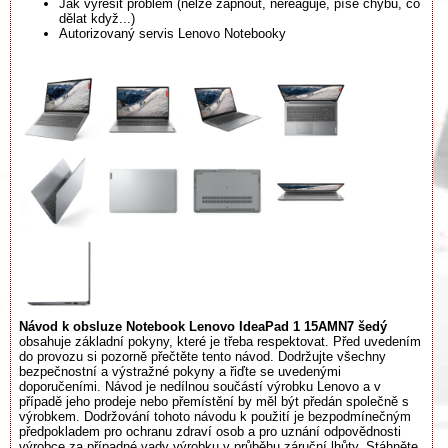
Jak vyřešit problém (nelze zapnout, nereaguje, píše chybu, co
dělat když...)
Autorizovaný servis Lenovo Notebooky
Návod k obsluze Notebook Lenovo IdeaPad 1 15AMN7 šedý
obsahuje základní pokyny, které je třeba respektovat. Před uvedením
do provozu si pozorně přečtěte tento návod. Dodržujte všechny
bezpečnostní a výstražné pokyny a řiďte se uvedenými
doporučeními. Návod je nedílnou součástí výrobku Lenovo a v
případě jeho prodeje nebo přemístění by měl být předán společně s
výrobkem. Dodržování tohoto návodu k použití je bezpodmínečným
předpokladem pro ochranu zdraví osob a pro uznání odpovědnosti
výrobce za případné vady výrobku v průběhu záruční lhůty. Stáhněte