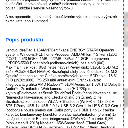
si oficiální Lenovo návod, v němž naleznete pokyny k instalaci,
použití, údržbě i servisu vašeho výrobku.
A nezapomeňte – nevhodným používáním výrobku Lenovo výrazně
zkracujete jeho životnost!
Popis produktu
Lenovo IdeaPad 1 15AMN7Certifikace ENERGY STAR®Operační
systém: Windows® 11 Home Procesor: AMD Athlon™ Silver 7120U
(2C/2T, 2,4/3,5GHz, 1MB L2/2MB L3)Paměť: 8GB integrovaná
LPDDR5-5500 Počet slotů (celkem/volných): bez slotů (0/0)
Maximální velikost: 8GB nelze navýšitPevný disk: 512GB SSD M.2
2242 PCIe® 4.0x4 NVMe® Rozšiřující sloty pevného disku: 1x M.2
Optická mechanika: ne Čtečka paměťových karet: SDDisplej: 15,6"
FHD (1920x1080) IPS 250 nitů antireflexní Grafická karta:
integrovaná grafika AMD Radeon™ 610M Audio: 2x 1,5W, HD Dolby®
Audio™; 2x mikrofon Web kamera: ano (HD 720p s
krytkou)Polohovací zařízení: TouchPad Podsvícená klávesnice: ne
Numerická klávesnice: ano Čtečka otisků prstů: neSíť: ne
Bezdrátová komunikace: WLAN + Bluetooth (Wi-Fi® 6, 11x 2x2 +
BT5.1)Porty USB:1x USB 2.0 1x USB 3.2 Gen 1 1x USB-C 3.2 Gen 1
(podporuje pouze přenos dat) Další porty:1x HDMI 1.4b 1x čtečka
karet 1x kombinovaný konektor pro sluchátka/mikrofon (3,5mm) 1x
napájecí konektor Baterie: integrovaná 42Wh Výdrž baterie: 9,86h
(MobileMark® 2018) Napájení: 65WBarva: šedá (Cloud Grey)
Materiál: plast (PC+ABS) Rozměry: 360,2x236x17,9mm Hmotnost: