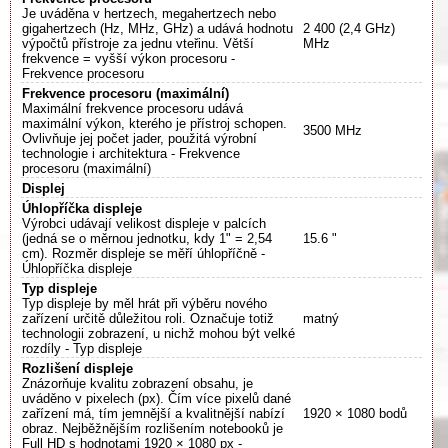
Je uváděna v hertzech, megahertzech nebo
gigahertzech (Hz, MHz, GHz) a udává hodnotu
2 400 (2,4 GHz)
výpočtů přístroje za jednu vteřinu. Větší
MHz
frekvence = vyšší výkon procesoru -
Frekvence procesoru
Frekvence procesoru (maximální)
Maximální frekvence procesoru udává
maximální výkon, kterého je přístroj schopen.
3500 MHz
Ovlivňuje jej počet jader, použitá výrobní
technologie i architektura - Frekvence
procesoru (maximální)
Displej
Úhlopříčka displeje
Výrobci udávají velikost displeje v palcích
(jedná se o měrnou jednotku, kdy 1" = 2,54
15.6 "
cm). Rozměr displeje se měří úhlopříčně -
Úhlopříčka displeje
Typ displeje
Typ displeje by měl hrát při výběru nového
zařízení určitě důležitou roli. Označuje totiž
matný
technologii zobrazení, u nichž mohou být velké
rozdíly - Typ displeje
Rozlišení displeje
Znázorňuje kvalitu zobrazení obsahu, je
uváděno v pixelech (px). Čím více pixelů dané
zařízení má, tím jemnější a kvalitnější nabízí
1920 × 1080 bodů
obraz. Nejběžnějším rozlišením notebooků je
Full HD s hodnotami 1920 × 1080 px -