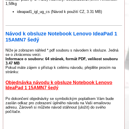
1,58kg
ideapad1_igl_ug_cs (Návod k použití CZ, 3.31 MB)
Návod k obsluze Notebook Lenovo IdeaPad 1
15AMN7 šedý
Níže je zobrazen náhled *.pdf souboru s návodem k obsluze. Jedná
se o zkrácenou verzi.
Informace o souboru:
64 stránek
, formát PDF, velikost souboru
3.47 MB
Pokud máte zájem o přístup k celému návodu, přejděte prosím na
stránku:
Objednávka návodu k obsluze Notebook Lenovo
IdeaPad 1 15AMN7 šedý
Po dokončení objednávky se symbolickým poplatkem Vám bude
zaslán odkaz pro zobrazení úplného návodu na Vaši emailovou
adresu. Zároveň si můžete návod stáhnout (uložit) do svého
počítače.