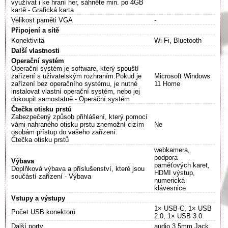
využívat i ke hraní her, sáhněte min. po 4GB
kartě - Grafická karta
Velikost paměti VGA
-
Připojení a sítě
Konektivita
Wi-Fi, Bluetooth
Další vlastnosti
Operační systém
Operační systém je software, který spouští
zařízení s uživatelským rozhraním.Pokud je
Microsoft Windows
zařízení bez operačního systému, je nutné
11 Home
instalovat vlastní operační systém, nebo jej
dokoupit samostatně - Operační systém
Čtečka otisku prstů
Zabezpečený způsob přihlášení, který pomocí
vámi nahraného otisku prstu znemožní cizím
Ne
osobám přístup do vašeho zařízení.
Čtečka otisku prstů
webkamera,
podpora
Výbava
paměťových karet,
Doplňková výbava a příslušenství, které jsou
HDMI výstup,
součástí zařízení - Výbava
numerická
klávesnice
Vstupy a výstupy
1× USB-C, 1× USB
Počet USB konektorů
2.0, 1× USB 3.0
Další porty
audio 3,5mm Jack