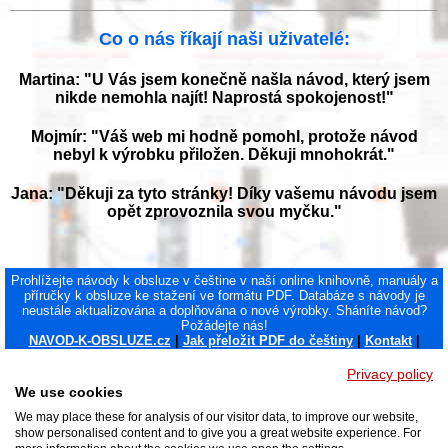
Co o nás říkají naši uživatelé:
Martina: "U Vás jsem konečně našla návod, který jsem
nikde nemohla najít! Naprostá spokojenost!"
Mojmír: "Váš web mi hodně pomohl, protože návod
nebyl k výrobku přiložen. Děkuji mnohokrát."
Jana: "Děkuji za tyto stránky! Díky vašemu návodu jsem
opět zprovoznila svou myčku."
Prohlížejte návody k obsluze v češtine v naší online knihovně, manuály a
příručky k obsluze ke stažení ve formátu PDF. Databáze s návody je
neustále aktualizována a doplňována o nové výrobky. Sháníte návod?
Požádejte nás!
NAVOD-K-OBSLUZE.cz
|
Jak přeložit PDF do češtiny
|
Kontakt
|
DMCA
© 2026
Privacy policy
We use cookies
We may place these for analysis of our visitor data, to improve our website,
show personalised content and to give you a great website experience. For