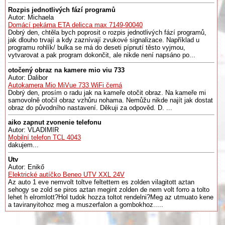
Rozpis jednotlivých fází programů
Autor: Michaela
Domácí pekárna ETA delicca max 7149-90040
Dobrý den, chtěla bych poprosit o rozpis jednotlivých fází programů,
jak dlouho trvají a kdy zaznívají zvukové signalizace. Například u
programu rohlík/ bulka se má do deseti pípnutí těsto vyjmou,
vytvarovat a pak program dokončit, ale nikde není napsáno po...
otočený obraz na kamere mio viu 733
Autor: Dalibor
Autokamera Mio MiVue 733 WiFi černá
Dobrý den, prosím o radu jak na kameře otočit obraz. Na kameře mi
samovolně otočil obraz vzhůru nohama. Nemůžu nikde najít jak dostat
obraz do původního nastavení. Děkuji za odpověd. D. ...
aiko zapnut zvonenie telefonu
Autor: VLADIMIR
Mobilní telefon TCL 4043
dakujem...
Utv
Autor: Enikő
Elektrické autíčko Beneo UTV XXL 24V
Az auto 1 eve nemvolt toltve feltettem es zolden vilagitott aztan
sehogy se zold se piros aztan megint zolden de nem volt forro a tolto
lehet h elromlott?Hol tudok hozza toltot rendelni?Meg az utmuato kene
a taviranyitohoz meg a muszerfalon a gombokhoz.....