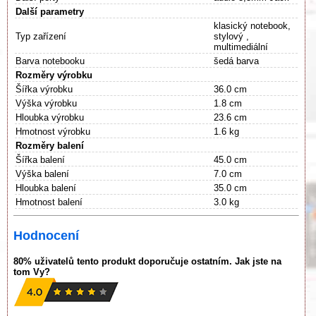
Další parametry
klasický notebook,
Typ zařízení
stylový ,
multimediální
Barva notebooku
šedá barva
Rozměry výrobku
Šířka výrobku
36.0 cm
Výška výrobku
1.8 cm
Hloubka výrobku
23.6 cm
Hmotnost výrobku
1.6 kg
Rozměry balení
Šířka balení
45.0 cm
Výška balení
7.0 cm
Hloubka balení
35.0 cm
Hmotnost balení
3.0 kg
Hodnocení
80% uživatelů tento produkt doporučuje ostatním. Jak jste na
tom Vy?