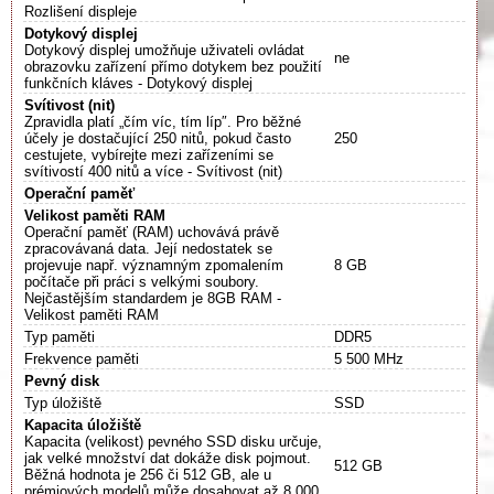
Rozlišení displeje
Dotykový displej
Dotykový displej umožňuje uživateli ovládat
ne
obrazovku zařízení přímo dotykem bez použití
funkčních kláves - Dotykový displej
Svítivost (nit)
Zpravidla platí „čím víc, tím líp″. Pro běžné
účely je dostačující 250 nitů, pokud často
250
cestujete, vybírejte mezi zařízeními se
svítivostí 400 nitů a více - Svítivost (nit)
Operační paměť
Velikost paměti RAM
Operační paměť (RAM) uchovává právě
zpracovávaná data. Její nedostatek se
projevuje např. významným zpomalením
8 GB
počítače při práci s velkými soubory.
Nejčastějším standardem je 8GB RAM -
Velikost paměti RAM
Typ paměti
DDR5
Frekvence paměti
5 500 MHz
Pevný disk
Typ úložiště
SSD
Kapacita úložiště
Kapacita (velikost) pevného SSD disku určuje,
jak velké množství dat dokáže disk pojmout.
512 GB
Běžná hodnota je 256 či 512 GB, ale u
prémiových modelů může dosahovat až 8 000