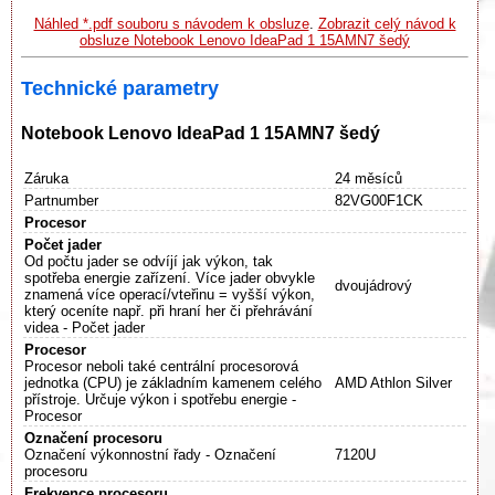
Náhled *.pdf souboru s návodem k obsluze
.
Zobrazit celý návod k
obsluze Notebook Lenovo IdeaPad 1 15AMN7 šedý
Technické parametry
Notebook Lenovo IdeaPad 1 15AMN7 šedý
Záruka
24 měsíců
Partnumber
82VG00F1CK
Procesor
Počet jader
Od počtu jader se odvíjí jak výkon, tak
spotřeba energie zařízení. Více jader obvykle
dvoujádrový
znamená více operací/vteřinu = vyšší výkon,
který oceníte např. při hraní her či přehrávání
videa - Počet jader
Procesor
Procesor neboli také centrální procesorová
jednotka (CPU) je základním kamenem celého
AMD Athlon Silver
přístroje. Určuje výkon i spotřebu energie -
Procesor
Označení procesoru
Označení výkonnostní řady - Označení
7120U
procesoru
Frekvence procesoru