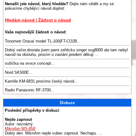
Nenašli jste návod, který hledáte?
Dejte nám vědět a my se
pokusíme chybějící návod doplnit:
Hledám návod / Žádost o návod
Vaše nejnovější žádosti o návod
:
Tonometr Orava/ model TL-100(FT-CO2B...
Dobrý večer,dostala jsem parni zehlicku singer ssg8000 ale tam nebyl
navod na obsluhu, prosím o zaslání.predem děkuji ...
sušička na ovoce concept...
Nord SK500E...
Kamille KM-6831 prosímo český návod...
Radio Panasonic RF-3700...
Diskuze
Poslední příspěvky v diskuzi
:
Nejde zapnout
Autor: neznámý
Mikrofon WS-858
Dobry den. Mikrofon nejde vubec zapnout. Nechapu. ...