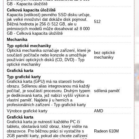
GB - Kapacita úložiště
Celková kapacita úložiště
Kapacita (velikost) pevného SSD disku určuje,
jak velké množství dat dokáže disk pojmout.
512
Běžná hodnota je 256 či 512 GB, ale u
prémiových modelů může dosahovat až 8 000
GB - Celková kapacita úložiště
Mechanika
Typ optické mechaniky
Optická mechanika označuje zařízení, které je
bez optické
součástí počítače nebo konzole a umožňuje
mechaniky
používání optických disků (CD, DVD) - Typ
optické mechaniky
Grafická karta
Typ grafické karty
Grafická karta (GPU) má na starosti tvorbu
obrazu. Sdílenou alias integrovanou má každý
počítač, je součástí procesoru. Druhým typem
sdílená paměť
je dedikovaná karta, jež nabízí vyšší výkon a
vlastní paměť. Najdete ji u herních a
profesionálních zařízení - Typ grafické karty
Výrobce grafické karty
AMD
Grafická karta
Grafická karta je nutností každého PC či
tabletu, obstarává totiž obraz, který vidíte na
obrazovce. Pro běžnou práci si vystačíte s
Radeon 610M
2GB pamětí karty, pokud ale chcete zařízení