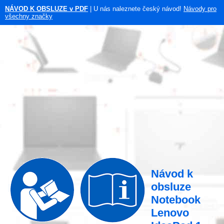
NÁVOD K OBSLUZE v PDF
| U nás naleznete český návod!
Návody pro
všechny značky
Návod k
obsluze
Notebook
Lenovo