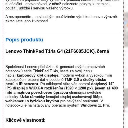
si oficiální Lenovo návod, v němž naleznete pokyny k instalaci,
použití, údržbě i servisu vašeho výrobku.
A nezapomeňte – nevhodným používáním výrobku Lenovo výrazně
zkracujete jeho životnost!
Popis produktu
Lenovo ThinkPad T14s G4 (21F6005JCK), černá
Společnost Lenovo přichází s 4. generací svých pracovních
notebooků série ThinkPad T14s, které za svoji cenu
nabízí
karbonový kryt displeje
, moderní výkon a vysokou míru
zabezpečení osobní dat v podobně
TMP 2.0
a
čtečky otisku
prstů
a
IR senzoru
. Po odklopení víka vás ohromí
dotykový
14"
IPS displej
s
WUXGA rozlišením (1920 × 1200 px)
,
jasem až 400
nitů
a
matnou povrchovou úpravou
eliminující světelné
odlesky.
Úzké rámečky
lemující displej uschovávají
5Mpx
webkameru s fyzickou krytkou
pro navýšení soukromí. V
notebooku je nainstalovaný operační systém
Windows 11 Pro
.
Klíčové vlastnosti: