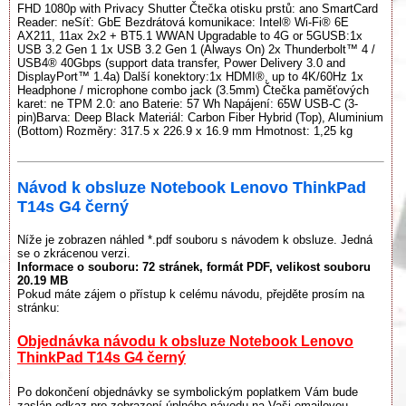
FHD 1080p with Privacy Shutter Čtečka otisku prstů: ano SmartCard
Reader: neSíť: GbE Bezdrátová komunikace: Intel® Wi-Fi® 6E
AX211, 11ax 2x2 + BT5.1 WWAN Upgradable to 4G or 5GUSB:1x
USB 3.2 Gen 1 1x USB 3.2 Gen 1 (Always On) 2x Thunderbolt™ 4 /
USB4® 40Gbps (support data transfer, Power Delivery 3.0 and
DisplayPort™ 1.4a) Další konektory:1x HDMI®, up to 4K/60Hz 1x
Headphone / microphone combo jack (3.5mm) Čtečka paměťových
karet: ne TPM 2.0: ano Baterie: 57 Wh Napájení: 65W USB-C (3-
pin)Barva: Deep Black Materiál: Carbon Fiber Hybrid (Top), Aluminium
(Bottom) Rozměry: 317.5 x 226.9 x 16.9 mm Hmotnost: 1,25 kg
Návod k obsluze Notebook Lenovo ThinkPad
T14s G4 černý
Níže je zobrazen náhled *.pdf souboru s návodem k obsluze. Jedná
se o zkrácenou verzi.
Informace o souboru:
72 stránek
, formát PDF, velikost souboru
20.19 MB
Pokud máte zájem o přístup k celému návodu, přejděte prosím na
stránku:
Objednávka návodu k obsluze Notebook Lenovo
ThinkPad T14s G4 černý
Po dokončení objednávky se symbolickým poplatkem Vám bude
zaslán odkaz pro zobrazení úplného návodu na Vaši emailovou