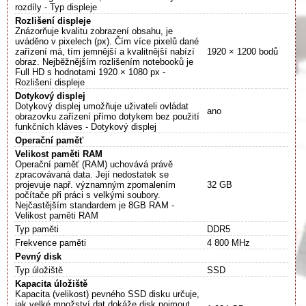
rozdíly - Typ displeje
Rozlišení displeje
Znázorňuje kvalitu zobrazení obsahu, je
uváděno v pixelech (px). Čím více pixelů dané
zařízení má, tím jemnější a kvalitnější nabízí
1920 × 1200 bodů
obraz. Nejběžnějším rozlišením notebooků je
Full HD s hodnotami 1920 × 1080 px -
Rozlišení displeje
Dotykový displej
Dotykový displej umožňuje uživateli ovládat
ano
obrazovku zařízení přímo dotykem bez použití
funkčních kláves - Dotykový displej
Operační paměť
Velikost paměti RAM
Operační paměť (RAM) uchovává právě
zpracovávaná data. Její nedostatek se
projevuje např. významným zpomalením
32 GB
počítače při práci s velkými soubory.
Nejčastějším standardem je 8GB RAM -
Velikost paměti RAM
Typ paměti
DDR5
Frekvence paměti
4 800 MHz
Pevný disk
Typ úložiště
SSD
Kapacita úložiště
Kapacita (velikost) pevného SSD disku určuje,
jak velké množství dat dokáže disk pojmout.