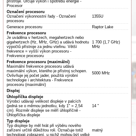
přístroje. Určuje výkon i spotřebu energie -
Procesor
Označení procesoru
Označení výkonnostní řady - Označení
1355U
procesoru
Generace procesoru
Raptor Lake
Frekvence procesoru
Je uváděna v hertzech, megahertzech nebo
gigahertzech (Hz, MHz, GHz) a udává hodnotu
1 700 (1,7 GHz)
výpočtů přístroje za jednu vteřinu. Větší
MHz
frekvence = vyšší výkon procesoru -
Frekvence procesoru
Frekvence procesoru (maximální)
Maximální frekvence procesoru udává
maximální výkon, kterého je přístroj schopen.
5000 MHz
Ovlivňuje jej počet jader, použitá výrobní
technologie i architektura - Frekvence
procesoru (maximální)
Displej
Úhlopříčka displeje
Výrobci udávají velikost displeje v palcích
(jedná se o měrnou jednotku, kdy 1" = 2,54
14 "
cm). Rozměr displeje se měří úhlopříčně -
Úhlopříčka displeje
Typ displeje
Typ displeje by měl hrát při výběru nového
zařízení určitě důležitou roli. Označuje totiž
matný
technologii zobrazení, u nichž mohou být velké