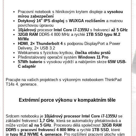
Pracovní notebook s hliníkovým krytem displeje a
vysokou
mírou zabezpečení
Dotykový 14" IPS displej
s
WUXGA rozlišením
a matnou
povrchovou úpravou
10jádrový
procesor
Intel Core i7-1355U
s frekvencí
až 5 GHz
32GB
RAM
DDR5 4 800 MHz a rychlé
1TB SSD typu M.2
NVMe
HDMI
,
2× Thunderbolt 4
s podporou DisplayPort a Power
Delivery, 2× USB 3.2
Webkamera s fyzickou krytkou,
čtečka otisku prstů
Předinstalovaný operační systém
Windows 11 Pro
57Wh baterie
s vysokou výdrží a nabíjením skrze
65W USB-
C adaptér
Pracujte na vašich projektech s výkonným notebookem ThinkPad
T14s 4. generace.
Extrémní porce výkonu v kompaktním těle
Srdcem notebooku je
10jádrový procesor Intel Core i7-1355U
se
základní frekvencí
1,7 GHz
, která se automaticky přetaktovává a
může vzrůst
až na 5 GHz
. Procesoru dělá společnost
32GB RAM
DDR5
s
pracovní frekvencí 4 800 MHz
a rychlé
1TB SSD
, které
je
typu M.2 NVME 4. generace
. Pro rozšíření pracovní plochy vám