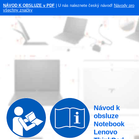
NÁVOD K OBSLUZE v PDF
| U nás naleznete český návod!
Návody pro
všechny značky
Návod k
obsluze
Notebook
Lenovo