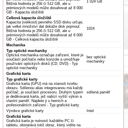
1 024 GB
Běžná hodnota je 256 či 512 GB, ale u
prémiových modelů může dosahovat až 8 000
GB - Kapacita úložiště
Celková kapacita úložiště
Kapacita (velikost) pevného SSD disku určuje,
jak velké množství dat dokáže disk pojmout.
1024
Běžná hodnota je 256 či 512 GB, ale u
prémiových modelů může dosahovat až 8 000
GB - Celková kapacita úložiště
Mechanika
Typ optické mechaniky
Optická mechanika označuje zařízení, které je
bez optické
součástí počítače nebo konzole a umožňuje
mechaniky
používání optických disků (CD, DVD) - Typ
optické mechaniky
Grafická karta
Typ grafické karty
Grafická karta (GPU) má na starosti tvorbu
obrazu. Sdílenou alias integrovanou má každý
počítač, je součástí procesoru. Druhým typem
sdílená paměť
je dedikovaná karta, jež nabízí vyšší výkon a
vlastní paměť. Najdete ji u herních a
profesionálních zařízení - Typ grafické karty
Výrobce grafické karty
Intel
Grafická karta
Grafická karta je nutností každého PC či
tabletu, obstarává totiž obraz, který vidíte na