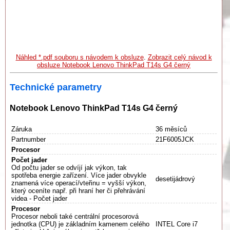
Náhled *.pdf souboru s návodem k obsluze
.
Zobrazit celý návod k
obsluze Notebook Lenovo ThinkPad T14s G4 černý
Technické parametry
Notebook Lenovo ThinkPad T14s G4 černý
Záruka
36 měsíců
Partnumber
21F6005JCK
Procesor
Počet jader
Od počtu jader se odvíjí jak výkon, tak
spotřeba energie zařízení. Více jader obvykle
desetijádrový
znamená více operací/vteřinu = vyšší výkon,
který oceníte např. při hraní her či přehrávání
videa - Počet jader
Procesor
Procesor neboli také centrální procesorová
jednotka (CPU) je základním kamenem celého
INTEL Core i7