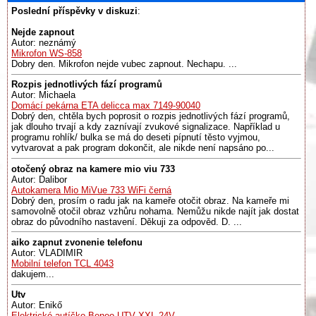
Poslední příspěvky v diskuzi
:
Nejde zapnout
Autor: neznámý
Mikrofon WS-858
Dobry den. Mikrofon nejde vubec zapnout. Nechapu. ...
Rozpis jednotlivých fází programů
Autor: Michaela
Domácí pekárna ETA delicca max 7149-90040
Dobrý den, chtěla bych poprosit o rozpis jednotlivých fází programů,
jak dlouho trvají a kdy zaznívají zvukové signalizace. Například u
programu rohlík/ bulka se má do deseti pípnutí těsto vyjmou,
vytvarovat a pak program dokončit, ale nikde není napsáno po...
otočený obraz na kamere mio viu 733
Autor: Dalibor
Autokamera Mio MiVue 733 WiFi černá
Dobrý den, prosím o radu jak na kameře otočit obraz. Na kameře mi
samovolně otočil obraz vzhůru nohama. Nemůžu nikde najít jak dostat
obraz do původního nastavení. Děkuji za odpověd. D. ...
aiko zapnut zvonenie telefonu
Autor: VLADIMIR
Mobilní telefon TCL 4043
dakujem...
Utv
Autor: Enikő
Elektrické autíčko Beneo UTV XXL 24V