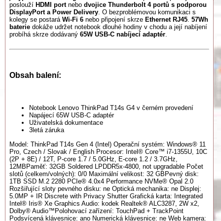
poslouží
HDMI port
nebo
dvojice Thunderbolt 4 portů
s podporou
DisplayPort a Power Delivery
. O bezproblémovou komunikaci s
kolegy se postará
Wi-Fi 6
nebo připojení skrze
Ethernet RJ45
.
57Wh
baterie
dokáže udržet notebook dlouhé hodiny v chodu a její nabíjení
probíhá skrze dodávaný
65W USB-C nabíjecí adaptér
.
Obsah balení:
Notebook Lenovo ThinkPad T14s G4 v černém provedení
Napájecí 65W USB-C adaptér
Uživatelská dokumentace
3letá záruka
Model: ThinkPad T14s Gen 4 (Intel) Operační systém: Windows® 11
Pro, Czech / Slovak / English Procesor: Intel® Core™ i7-1355U, 10C
(2P + 8E) / 12T, P-core 1.7 / 5.0GHz, E-core 1.2 / 3.7GHz,
12MBPaměť: 32GB Soldered LPDDR5x-4800, not upgradable Počet
slotů (celkem/volných): 0/0 Maximální velikost: 32 GBPevný disk:
1TB SSD M.2 2280 PCIe® 4.0x4 Performance NVMe® Opal 2.0
Rozšiřující sloty pevného disku: ne Optická mechanika: ne Displej:
5.0MP + IR Discrete with Privacy Shutter Grafická karta: Integrated
Intel® Iris® Xe Graphics Audio: kodek Realtek® ALC3287, 2W x2,
Dolby® Audio™Polohovací zařízení: TouchPad + TrackPoint
Podsvícená klávesnice: ano Numerická klávesnice: ne Web kamera: