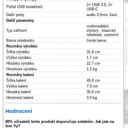
2× USB 3.0, 2×
Počet USB konektorů
USB-C
Další porty
audio 3,5mm Jack
Další parametry
multimediální,
Typ zařízení
stylový , klasický
notebook, cestovní
Barva notebooku
černá barva
Rozměry výrobku
Šířka výrobku
31.8 cm
Výška výrobku
1.7 cm
Hloubka výrobku
22.7 cm
Hmotnost výrobku
1.2 kg
Rozměry balení
Šířka balení
45.0 cm
Výška balení
7.0 cm
Hloubka balení
35.0 cm
Hmotnost balení
3.0 kg
Hodnocení
80% uživatelů tento produkt doporučuje ostatním. Jak jste na
tom Vy?