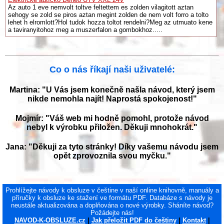
Az auto 1 eve nemvolt toltve feltettem es zolden vilagitott aztan
sehogy se zold se piros aztan megint zolden de nem volt forro a tolto
lehet h elromlott?Hol tudok hozza toltot rendelni?Meg az utmuato kene
a taviranyitohoz meg a muszerfalon a gombokhoz.....
Co o nás říkají naši uživatelé:
Martina: "U Vás jsem konečně našla návod, který jsem
nikde nemohla najít! Naprostá spokojenost!"
Mojmír: "Váš web mi hodně pomohl, protože návod
nebyl k výrobku přiložen. Děkuji mnohokrát."
Jana: "Děkuji za tyto stránky! Díky vašemu návodu jsem
opět zprovoznila svou myčku."
Prohlížejte návody k obsluze v češtine v naší online knihovně, manuály a
příručky k obsluze ke stažení ve formátu PDF. Databáze s návody je
neustále aktualizována a doplňována o nové výrobky. Sháníte návod?
Požádejte nás!
NAVOD-K-OBSLUZE.cz
|
Jak přeložit PDF do češtiny
|
Kontakt
|