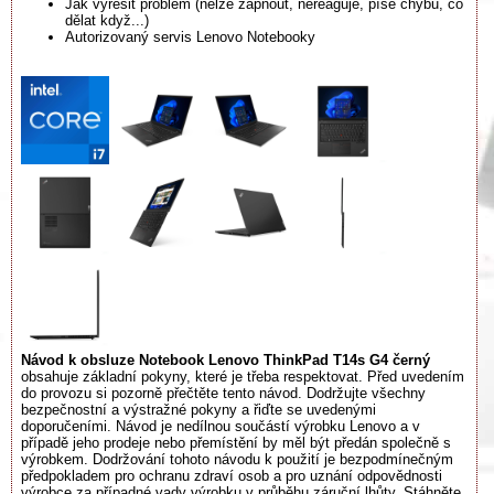
Jak vyřešit problém (nelze zapnout, nereaguje, píše chybu, co
dělat když...)
Autorizovaný servis Lenovo Notebooky
Návod k obsluze Notebook Lenovo ThinkPad T14s G4 černý
obsahuje základní pokyny, které je třeba respektovat. Před uvedením
do provozu si pozorně přečtěte tento návod. Dodržujte všechny
bezpečnostní a výstražné pokyny a řiďte se uvedenými
doporučeními. Návod je nedílnou součástí výrobku Lenovo a v
případě jeho prodeje nebo přemístění by měl být předán společně s
výrobkem. Dodržování tohoto návodu k použití je bezpodmínečným
předpokladem pro ochranu zdraví osob a pro uznání odpovědnosti
výrobce za případné vady výrobku v průběhu záruční lhůty. Stáhněte