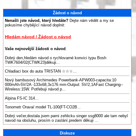
Žádost o návod
Nenašli jste návod, který hledáte?
Dejte nám vědět a my se
pokusíme chybějící návod doplnit:
Hledám návod / Žádost o návod
Vaše nejnovější žádosti o návod
:
Dobrý den,hledám návod o rychlovarné konvici typu Bosh
TWK7604/02(CTWK23)děkuji...
Chladiaci box do auta TRISTAN ☆☆☆...
Nový bambusový Archimedes Powerbank-APW003-capacita:10
000mAh-5V/2A -133x68,3x176 mm-Output: 5V/2,1AFast Charging--
Wireless:15W. Potřebuji návod p...
Alpina FS-IC 314...
Tonometr Orava/ model TL-100(FT-CO2B...
Dobrý večer,dostala jsem parni zehlicku singer ssg8000 ale tam nebyl
navod na obsluhu, prosím o zaslání.predem děkuji ...
Diskuze