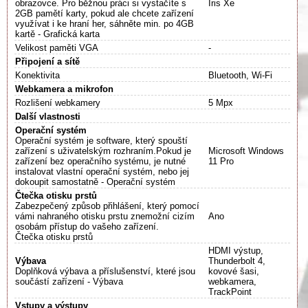
obrazovce. Pro běžnou práci si vystačíte s
Iris Xe
2GB pamětí karty, pokud ale chcete zařízení
využívat i ke hraní her, sáhněte min. po 4GB
kartě - Grafická karta
Velikost paměti VGA
-
Připojení a sítě
Konektivita
Bluetooth, Wi-Fi
Webkamera a mikrofon
Rozlišení webkamery
5 Mpx
Další vlastnosti
Operační systém
Operační systém je software, který spouští
zařízení s uživatelským rozhraním.Pokud je
Microsoft Windows
zařízení bez operačního systému, je nutné
11 Pro
instalovat vlastní operační systém, nebo jej
dokoupit samostatně - Operační systém
Čtečka otisku prstů
Zabezpečený způsob přihlášení, který pomocí
vámi nahraného otisku prstu znemožní cizím
Ano
osobám přístup do vašeho zařízení.
Čtečka otisku prstů
HDMI výstup,
Výbava
Thunderbolt 4,
Doplňková výbava a příslušenství, které jsou
kovové šasi,
součástí zařízení - Výbava
webkamera,
TrackPoint
Vstupy a výstupy