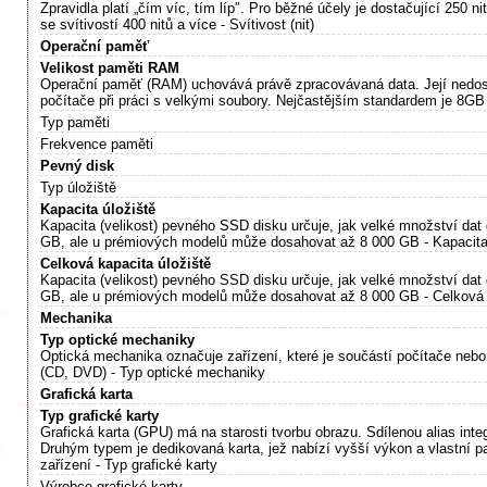
Zpravidla platí „čím víc, tím líp″. Pro běžné účely je dostačující 250 n
se svítivostí 400 nitů a více - Svítivost (nit)
Operační paměť
Velikost paměti RAM
Operační paměť (RAM) uchovává právě zpracovávaná data. Její nedo
počítače při práci s velkými soubory. Nejčastějším standardem je 8G
Typ paměti
Frekvence paměti
Pevný disk
Typ úložiště
Kapacita úložiště
Kapacita (velikost) pevného SSD disku určuje, jak velké množství dat
GB, ale u prémiových modelů může dosahovat až 8 000 GB - Kapacita
Celková kapacita úložiště
Kapacita (velikost) pevného SSD disku určuje, jak velké množství dat
GB, ale u prémiových modelů může dosahovat až 8 000 GB - Celková k
Mechanika
Typ optické mechaniky
Optická mechanika označuje zařízení, které je součástí počítače neb
(CD, DVD) - Typ optické mechaniky
Grafická karta
Typ grafické karty
Grafická karta (GPU) má na starosti tvorbu obrazu. Sdílenou alias int
Druhým typem je dedikovaná karta, jež nabízí vyšší výkon a vlastní pa
zařízení - Typ grafické karty
Výrobce grafické karty