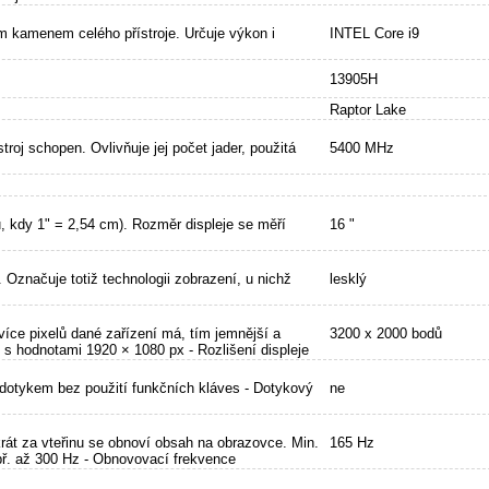
ím kamenem celého přístroje. Určuje výkon i
INTEL Core i9
13905H
Raptor Lake
roj schopen. Ovlivňuje jej počet jader, použitá
5400 MHz
u, kdy 1" = 2,54 cm). Rozměr displeje se měří
16 "
i. Označuje totiž technologii zobrazení, u nichž
lesklý
více pixelů dané zařízení má, tím jemnější a
3200 x 2000 bodů
D s hodnotami 1920 × 1080 px - Rozlišení displeje
 dotykem bez použití funkčních kláves - Dotykový
ne
krát za vteřinu se obnoví obsah na obrazovce. Min.
165 Hz
apř. až 300 Hz - Obnovovací frekvence