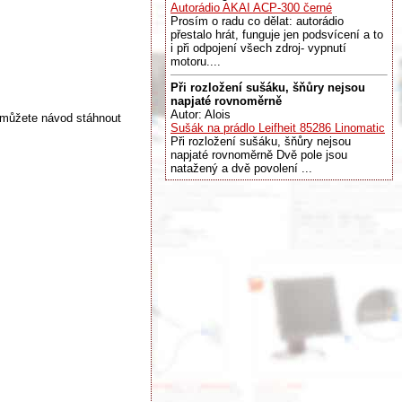
Autorádio AKAI ACP-300 černé
Prosím o radu co dělat: autorádio
přestalo hrát, funguje jen podsvícení a to
i při odpojení všech zdroj- vypnutí
motoru....
Při rozložení sušáku, šňůry nejsou
napjaté rovnoměrně
Autor: Alois
 můžete návod stáhnout
Sušák na prádlo Leifheit 85286 Linomatic
Při rozložení sušáku, šňůry nejsou
napjaté rovnoměrně Dvě pole jsou
natažený a dvě povolení ...