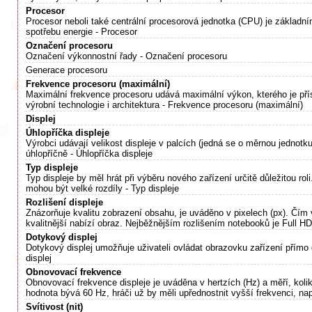
Procesor
Procesor neboli také centrální procesorová jednotka (CPU) je základn
spotřebu energie - Procesor
Označení procesoru
Označení výkonnostní řady - Označení procesoru
Generace procesoru
Frekvence procesoru (maximální)
Maximální frekvence procesoru udává maximální výkon, kterého je příst
výrobní technologie i architektura - Frekvence procesoru (maximální)
Displej
Úhlopříčka displeje
Výrobci udávají velikost displeje v palcích (jedná se o měrnou jednotk
úhlopříčně - Úhlopříčka displeje
Typ displeje
Typ displeje by měl hrát při výběru nového zařízení určitě důležitou rol
mohou být velké rozdíly - Typ displeje
Rozlišení displeje
Znázorňuje kvalitu zobrazení obsahu, je uváděno v pixelech (px). Čím 
kvalitnější nabízí obraz. Nejběžnějším rozlišením notebooků je Full H
Dotykový displej
Dotykový displej umožňuje uživateli ovládat obrazovku zařízení přímo
displej
Obnovovací frekvence
Obnovovací frekvence displeje je uváděna v hertzích (Hz) a měří, koli
hodnota bývá 60 Hz, hráči už by měli upřednostnit vyšší frekvenci, n
Svítivost (nit)