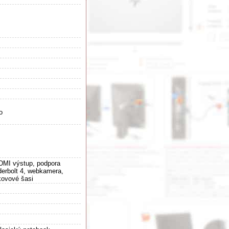
o
DMI výstup, podpora
erbolt 4, webkamera,
kovové šasi