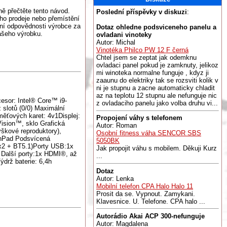
ně přečtěte tento návod.
Poslední příspěvky v diskuzi
:
ho prodeje nebo přemístění
ní odpovědnosti výrobce za
Dotaz ohledne podsviceneho panelu a
vašeho výrobku.
ovladani vinoteky
Autor: Michal
Vinotéka Philco PW 12 F černá
Chtel jsem se zeptat jak odemknu
ovladaci panel pokud je zamknuty, jelikoz
mi winoteka normalne funguje , kdyz ji
zaaunu do elektriky tak se rozsviti kolik v
ni je stupnu a zacne automaticky chladit
az na teplotu 12 stupnu ale nefunguje nic
sor: Intel® Core™ i9-
z ovladaciho panelu jako volba druhu vi...
slotů (0/0) Maximální
ěťových karet: 4v1Displej:
Propojení váhy s telefonem
sion™, sklo Grafická
Autor: Roman
škové reproduktory),
Osobní fitness váha SENCOR SBS
chPad Podsvícená
5050BK
2x2 + BT5.1)Porty USB:1x
Jak propojit váhu s mobilem. Děkuji Kurz
 Další porty:1x HDMI®, až
...
drž baterie: 6,4h
Dotaz
Autor: Lenka
Mobilní telefon CPA Halo Halo 11
Prosit da se. Vypnout. Zamykani.
Klavesnice. U. Telefone. CPA halo ...
Autorádio Akai ACP 300-nefunguje
Autor: Magdalena