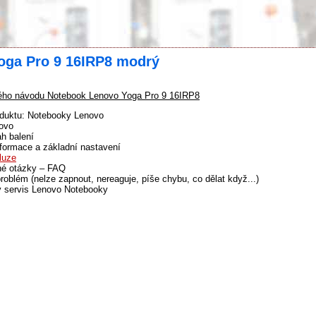
oga Pro 9 16IRP8 modrý
ho návodu Notebook Lenovo Yoga Pro 9 16IRP8
oduktu: Notebooky Lenovo
ovo
h balení
formace a základní nastavení
luze
né otázky – FAQ
problém (nelze zapnout, nereaguje, píše chybu, co dělat když...)
ý servis Lenovo Notebooky