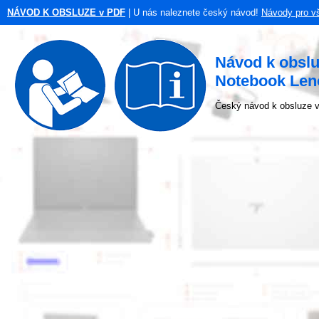
NÁVOD K OBSLUZE v PDF
| U nás naleznete český návod!
Návody pro v
Návod k obsl
Notebook Len
Český návod k obsluze v