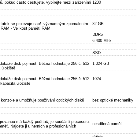
itů, pokud často cestujete, vybírejte mezi zařízeními
1200
statek se projevuje např. významným zpomalením
32 GB
B RAM - Velikost paměti RAM
DDR5
6 400 MHz
SSD
 dokáže disk pojmout. Běžná hodnota je 256 či 512
1 024 GB
 úložiště
 dokáže disk pojmout. Běžná hodnota je 256 či 512
1024
apacita úložiště
o konzole a umožňuje používání optických disků
bez optické mechaniky
egrovanou má každý počítač, je součástí procesoru.
nesdílená paměť
měť. Najdete ji u herních a profesionálních
nVidia