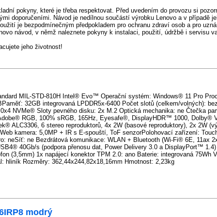
adní pokyny, které je třeba respektovat. Před uvedením do provozu si pozor
ými doporučeními. Návod je nedílnou součástí výrobku Lenovo a v případě je
použití je bezpodmínečným předpokladem pro ochranu zdraví osob a pro uzná
enovo návod, v němž naleznete pokyny k instalaci, použití, údržbě i servisu 
ujete jeho životnost!
andard MIL-STD-810H Intel® Evo™ Operační systém: Windows® 11 Pro Proce
Paměť: 32GB integrovaná LPDDR5x-6400 Počet slotů (celkem/volných): bez 
.0x4 NVMe® Sloty pevného disku: 2x M.2 Optická mechanika: ne Čtečka pam
0% Adobe® RGB, 100% sRGB, 165Hz, Eyesafe®, DisplayHDR™ 1000, Dolby® Vi
ALC3306, 6 stereo reproduktorů, 4x 2W (basové reproduktory), 2x 2W (vý
n Web kamera: 5,0MP + IR s E-spouští, ToF senzorPolohovací zařízení: Tou
ero: neSíť: ne Bezdrátová komunikace: WLAN + Bluetooth (Wi-Fi® 6E, 11ax 
B4® 40Gb/s (podpora přenosu dat, Power Delivery 3.0 a DisplayPort™ 1.4)
fon (3,5mm) 1x napájecí konektor TPM 2.0: ano Baterie: integrovaná 75Wh Vý
iál: hliník Rozměry: 362,44x244,82x18,16mm Hmotnost: 2,23kg
16IRP8 modrý