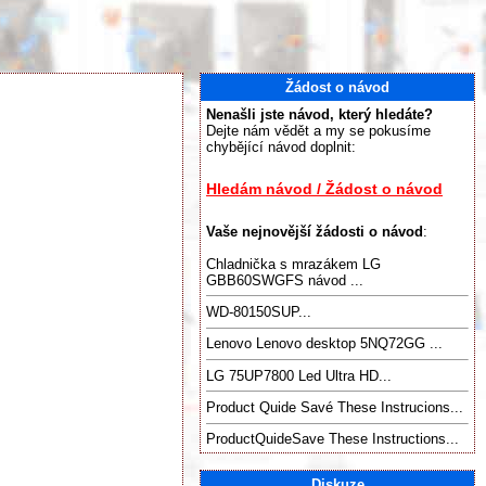
Žádost o návod
Nenašli jste návod, který hledáte?
Dejte nám vědět a my se pokusíme
chybějící návod doplnit:
Hledám návod / Žádost o návod
Vaše nejnovější žádosti o návod
:
Chladnička s mrazákem LG
GBB60SWGFS návod ...
WD-80150SUP...
Lenovo Lenovo desktop 5NQ72GG ...
LG 75UP7800 Led Ultra HD...
Product Quide Savé These Instrucions...
ProductQuideSave These Instructions...
Diskuze