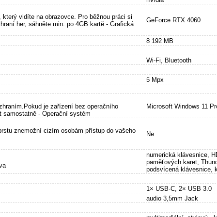
, který vidíte na obrazovce. Pro běžnou práci si
GeForce RTX 4060
 hraní her, sáhněte min. po 4GB kartě - Grafická
8 192 MB
Wi-Fi, Bluetooth
5 Mpx
ozhraním.Pokud je zařízení bez operačního
Microsoft Windows 11 Pr
pit samostatně - Operační systém
prstu znemožní cizím osobám přístup do vašeho
Ne
numerická klávesnice, H
paměťových karet, Thund
ava
podsvícená klávesnice, 
1× USB-C, 2× USB 3.0
audio 3,5mm Jack