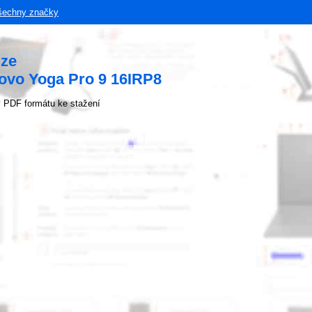
šechny značky
uze
ovo Yoga Pro 9 16IRP8
 PDF formátu ke stažení