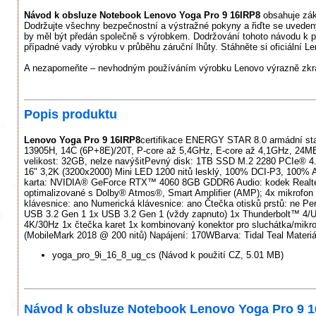
Návod k obsluze Notebook Lenovo Yoga Pro 9 16IRP8
obsahuje zákl
Dodržujte všechny bezpečnostní a výstražné pokyny a řiďte se uveden
by měl být předán společně s výrobkem. Dodržování tohoto návodu k 
případné vady výrobku v průběhu záruční lhůty. Stáhněte si oficiální L
A nezapomeňte – nevhodným používáním výrobku Lenovo výrazně zkrac
Popis produktu
Lenovo Yoga Pro 9 16IRP8
certifikace ENERGY STAR 8.0 armádní st
13905H, 14C (6P+8E)/20T, P-core až 5,4GHz, E-core až 4,1GHz, 24MB
velikost: 32GB, nelze navýšitPevný disk: 1TB SSD M.2 2280 PCIe® 4
16" 3,2K (3200x2000) Mini LED 1200 nitů lesklý, 100% DCI-P3, 10
karta: NVIDIA® GeForce RTX™ 4060 8GB GDDR6 Audio: kodek Realtek® 
optimalizované s Dolby® Atmos®, Smart Amplifier (AMP); 4x mikrofo
klávesnice: ano Numerická klávesnice: ano Čtečka otisků prstů: ne P
USB 3.2 Gen 1 1x USB 3.2 Gen 1 (vždy zapnuto) 1x Thunderbolt™ 4/US
4K/30Hz 1x čtečka karet 1x kombinovaný konektor pro sluchátka/mikro
(MobileMark 2018 @ 200 nitů) Napájení: 170WBarva: Tidal Teal Mater
yoga_pro_9i_16_8_ug_cs (Návod k použití CZ, 5.01 MB)
Návod k obsluze Notebook Lenovo Yoga Pro 9 