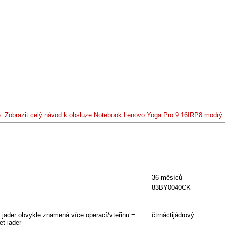
e
.
Zobrazit celý návod k obsluze Notebook Lenovo Yoga Pro 9 16IRP8 modrý
36 měsíců
83BY0040CK
e jader obvykle znamená více operací/vteřinu =
čtrnáctijádrový
et jader