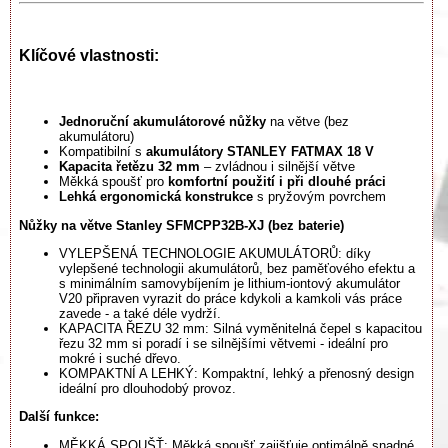
Klíčové vlastnosti:
Jednoruční akumulátorové nůžky
na větve (bez
akumulátoru)
Kompatibilní s
akumulátory STANLEY FATMAX 18 V
Kapacita řetězu 32 mm
– zvládnou i silnější větve
Měkká spoušť pro
komfortní použití i při dlouhé práci
Lehká ergonomická konstrukce
s pryžovým povrchem
Nůžky na větve Stanley SFMCPP32B-XJ (bez baterie)
VYLEPŠENÁ TECHNOLOGIE AKUMULÁTORŮ: díky
vylepšené technologii akumulátorů, bez paměťového efektu a
s minimálním samovybíjením je lithium-iontový akumulátor
V20 připraven vyrazit do práce kdykoli a kamkoli vás práce
zavede - a také déle vydrží.
KAPACITA ŘEZU 32 mm: Silná vyměnitelná čepel s kapacitou
řezu 32 mm si poradí i se silnějšími větvemi - ideální pro
mokré i suché dřevo.
KOMPAKTNÍ A LEHKÝ: Kompaktní, lehký a přenosný design
ideální pro dlouhodobý provoz.
Další funkce:
MĚKKÁ SPOUŠŤ: Měkká spoušť zajišťuje optimálně snadné