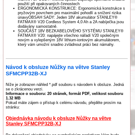
použití při opakovaných činnostech
ERGONOMICKÁ KONSTRUKCE: Ergonomická konstrukce s
pryžovým povrchem pro maximální pohodlí a snížení rizika
únavyOBSAH SADY: Jeden 18V akumulátor STANLEY®
FATMAX® V20 Cordless System 4,0 Ah a 2A nabíječka jsou
dodávány samostatně.
SOUČÁST 18V BEZKABELOVÉHO SYSTÉMU STANLEY®
FATMAX® V20: napájejte všechno nářadí V20 společným
novým a vylepšeným 18V lithium-iontovým akumulátorem,
který vám umožní snadno zvládnout práci bez námahy.
Návod k obsluze Nůžky na větve Stanley
SFMCPP32B-XJ
Níže je zobrazen náhled *.pdf souboru s návodem k obsluze. Jedná
se o zkrácenou verzi.
Informace o souboru:
20 stránek
, formát PDF, velikost souboru
1.32 MB
Pokud máte zájem o přístup k celému návodu, přejděte prosím na
stránku:
Objednávka návodu k obsluze Nůžky na větve
Stanley SFMCPP32B-XJ