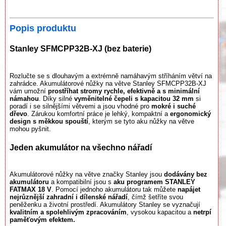
Popis produktu
Stanley SFMCPP32B-XJ (bez baterie)
Rozlučte se s dlouhavým a extrémně namáhavým stříháním větví na
zahrádce. Akumulátorové nůžky na větve Stanley SFMCPP32B-XJ
vám umožní
prostříhat stromy rychle, efektivně a s minimální
námahou
. Díky silné
vyměnitelné čepeli s kapacitou 32 mm
si
poradí i se silnějšími větvemi a jsou vhodné pro
mokré i suché
dřevo
. Zárukou komfortní práce je lehký, kompaktní a
ergonomický
design s měkkou spouští
, kterým se tyto aku nůžky na větve
mohou pyšnit.
Jeden akumulátor na všechno nářadí
Akumulátorové nůžky na větve značky Stanley jsou
dodávány bez
akumulátoru
a kompatibilní jsou s
aku programem STANLEY
FATMAX 18 V
. Pomocí jednoho akumulátoru tak můžete
napájet
nejrůznější zahradní i dílenské nářadí
, čímž šetříte svou
peněženku a životní prostředí. Akumulátory Stanley se vyznačují
kvalitním a spolehlivým zpracováním
, vysokou kapacitou a
netrpí
paměťovým efektem.