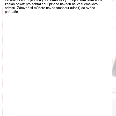
Po dokončení objednávky se symbolickým poplatkem Vám bude
zaslán odkaz pro zobrazení úplného návodu na Vaši emailovou
adresu. Zároveň si můžete návod stáhnout (uložit) do svého
počítače.