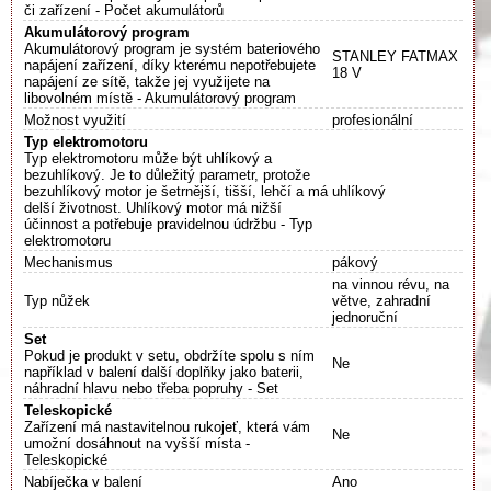
či zařízení - Počet akumulátorů
Akumulátorový program
Akumulátorový program je systém bateriového
STANLEY FATMAX
napájení zařízení, díky kterému nepotřebujete
18 V
napájení ze sítě, takže jej využijete na
libovolném místě - Akumulátorový program
Možnost využití
profesionální
Typ elektromotoru
Typ elektromotoru může být uhlíkový a
bezuhlíkový. Je to důležitý parametr, protože
bezuhlíkový motor je šetrnější, tišší, lehčí a má
uhlíkový
delší životnost. Uhlíkový motor má nižší
účinnost a potřebuje pravidelnou údržbu - Typ
elektromotoru
Mechanismus
pákový
na vinnou révu, na
Typ nůžek
větve, zahradní
jednoruční
Set
Pokud je produkt v setu, obdržíte spolu s ním
Ne
například v balení další doplňky jako baterii,
náhradní hlavu nebo třeba popruhy - Set
Teleskopické
Zařízení má nastavitelnou rukojeť, která vám
Ne
umožní dosáhnout na vyšší místa -
Teleskopické
Nabíječka v balení
Ano