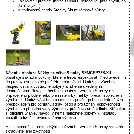
Jak vyřešit problém (nelze zapnout, nereaguje, píše chybu, co
dělat když...)
Autorizovaný servis Stanley Akumulátorové nůžky
Návod k obsluze Nůžky na větve Stanley SFMCPP32B-XJ
obsahuje základní pokyny, které je třeba respektovat. Před uvedením
do provozu si pozorně přečtěte tento návod. Dodržujte všechny
bezpečnostní a výstražné pokyny a řiďte se uvedenými
doporučeními. Návod je nedílnou součástí výrobku Stanley a v
případě jeho prodeje nebo přemístění by měl být předán společně s
výrobkem. Dodržování tohoto návodu k použití je bezpodmínečným
předpokladem pro ochranu zdraví osob a pro uznání odpovědnosti
výrobce za případné vady výrobku v průběhu záruční lhůty. Stáhněte
si oficiální Stanley návod, v němž naleznete pokyny k instalaci,
použití, údržbě i servisu vašeho výrobku.
A nezapomeňte – nevhodným používáním výrobku Stanley výrazně
zkracujete jeho životnost!