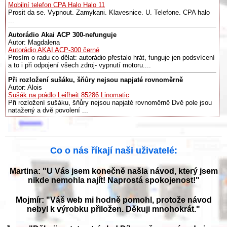
Mobilní telefon CPA Halo Halo 11
Prosit da se. Vypnout. Zamykani. Klavesnice. U. Telefone. CPA halo
...
Autorádio Akai ACP 300-nefunguje
Autor: Magdalena
Autorádio AKAI ACP-300 černé
Prosím o radu co dělat: autorádio přestalo hrát, funguje jen podsvícení
a to i při odpojení všech zdroj- vypnutí motoru....
Při rozložení sušáku, šňůry nejsou napjaté rovnoměrně
Autor: Alois
Sušák na prádlo Leifheit 85286 Linomatic
Při rozložení sušáku, šňůry nejsou napjaté rovnoměrně Dvě pole jsou
natažený a dvě povolení ...
Co o nás říkají naši uživatelé:
Martina: "U Vás jsem konečně našla návod, který jsem
nikde nemohla najít! Naprostá spokojenost!"
Mojmír: "Váš web mi hodně pomohl, protože návod
nebyl k výrobku přiložen. Děkuji mnohokrát."