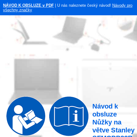
NÁVOD K OBSLUZE v PDF
| U nás naleznete český návod!
Návody pro
všechny značky
Návod k
obsluze
Nůžky na
větve Stanley