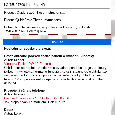
LG 75UP7800 Led Ultra HD...
Product Quide Savé These Instrucions...
ProductQuideSave These Instructions...
Dobrý den,hledám návod o rychlovarné konvici typu Bosh
TWK7604/02(CTWK23)děkuji...
Diskuze
Poslední příspěvky v diskuzi
:
Dotaz ohledne podsviceneho panelu a ovladani vinoteky
Autor: Michal
Vinotéka Philco PW 12 F černá
Chtel jsem se zeptat jak odemknu ovladaci panel pokud je zamknuty,
jelikoz mi winoteka normalne funguje , kdyz ji zaaunu do elektriky tak
se rozsviti kolik v ni je stupnu a zacne automaticky chladit az na
teplotu 12 stupnu ale nefunguje nic z ovladaciho panelu jako volba
druhu vi...
Propojení váhy s telefonem
Autor: Roman
Osobní fitness váha SENCOR SBS 5050BK
Jak propojit váhu s mobilem. Děkuji Kurz ...
Dotaz
Autor: Lenka