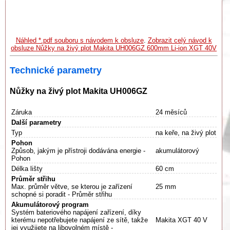
Náhled *.pdf souboru s návodem k obsluze
.
Zobrazit celý návod k
obsluze Nůžky na živý plot Makita UH006GZ 600mm Li-ion XGT 40V
Technické parametry
Nůžky na živý plot Makita UH006GZ
Záruka
24 měsíců
Další parametry
Typ
na keře, na živý plot
Pohon
Způsob, jakým je přístroji dodávána energie -
akumulátorový
Pohon
Délka lišty
60 cm
Průměr střihu
Max. průměr větve, se kterou je zařízení
25 mm
schopné si poradit - Průměr střihu
Akumulátorový program
Systém bateriového napájení zařízení, díky
kterému nepotřebujete napájení ze sítě, takže
Makita XGT 40 V
jej využijete na libovolném místě -