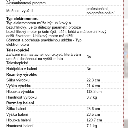
Akumulátorový program
profesionální,
Možnost využití
poloprofesionální
Typ elektromotoru
Typ elektromotoru může být uhlíkový a
bezuhlíkový. Je to důležitý parametr, protože
bezuhlíkový motor je šetrnější, tišší, lehčí a má
bezuhlíkový
delší životnost. Uhlíkový motor má nižší
účinnost a potřebuje pravidelnou údržbu - Typ
elektromotoru
Teleskopické
Zařízení má nastavitelnou rukojeť, která vám
Ne
umožní dosáhnout na vyšší místa -
Teleskopické
Nabíječka v balení
Ne
Rozměry výrobku
Šířka výrobku
22.3 cm
Výška výrobku
21.4 cm
Hloubka výrobku
112.3 cm
Hmotnost výrobku
3.7 kg
Rozměry balení
Šířka balení
25.6 cm
Výška balení
23.5 cm
Hloubka balení
120.7 cm
Hmotnost balení
7.1 kg