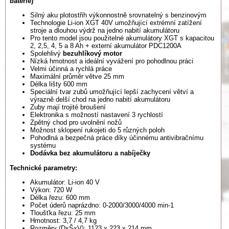
baterie)
Silný aku plotostřih výkonnostně srovnatelný s benzinovým
Technologie Li-ion XGT 40V umožňující extrémní zatížení
stroje a dlouhou výdrž na jedno nabití akumulátoru
Pro tento model jsou použitelné akumulátory XGT s kapacitou
2, 2,5, 4, 5 a 8 Ah + externí akumulátor PDC1200A
Spolehlivý
bezuhlíkový motor
Nízká hmotnost a ideální vyvážení pro pohodlnou práci
Velmi účinná a rychlá práce
Maximální průměr větve 25 mm
Délka lišty 600 mm
Speciální tvar zubů umožňující lepší zachycení větví a
výrazně delší chod na jedno nabití akumulátoru
Zuby mají trojité broušení
Elektronika s možností nastavení 3 rychlostí
Zpětný chod pro uvolnění nožů
Možnost sklopení rukojeti do 5 různých poloh
Pohodlná a bezpečná práce díky účinnému antivibračnímu
systému
Dodávka bez akumulátoru a nabíječky
Technické parametry:
Akumulátor: Li-ion 40 V
Výkon: 720 W
Délka řezu: 600 mm
Počet úderů naprázdno: 0-2000/3000/4000 min-1
Tloušťka řezu: 25 mm
Hmotnost: 3,7 / 4,7 kg
Rozměry (DxŠxV): 1123 x 223 x 214 mm