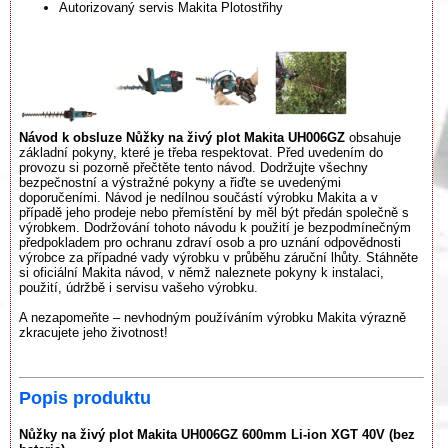
Autorizovaný servis Makita Plotostřihy
Návod k obsluze Nůžky na živý plot Makita UH006GZ
obsahuje
základní pokyny, které je třeba respektovat. Před uvedením do
provozu si pozorně přečtěte tento návod. Dodržujte všechny
bezpečnostní a výstražné pokyny a řiďte se uvedenými
doporučeními. Návod je nedílnou součástí výrobku Makita a v
případě jeho prodeje nebo přemístění by měl být předán společně s
výrobkem. Dodržování tohoto návodu k použití je bezpodmínečným
předpokladem pro ochranu zdraví osob a pro uznání odpovědnosti
výrobce za případné vady výrobku v průběhu záruční lhůty. Stáhněte
si oficiální Makita návod, v němž naleznete pokyny k instalaci,
použití, údržbě i servisu vašeho výrobku.
A nezapomeňte – nevhodným používáním výrobku Makita výrazně
zkracujete jeho životnost!
Popis produktu
Nůžky na živý plot Makita UH006GZ 600mm Li-ion XGT 40V (bez