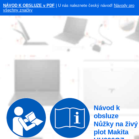
NÁVOD K OBSLUZE v PDF
| U nás naleznete český návod!
Návody pro
všechny značky
Návod k
obsluze
Nůžky na živý
plot Makita