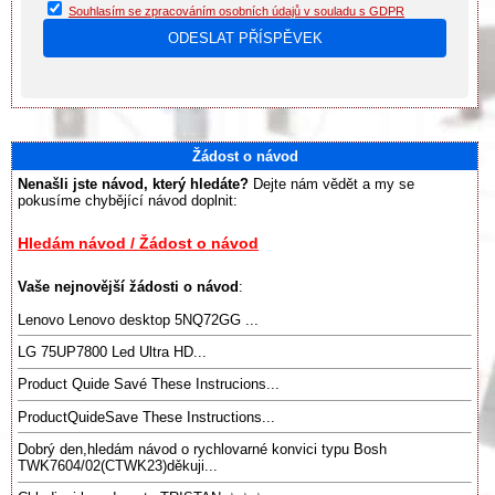
Souhlasím se zpracováním osobních údajů v souladu s GDPR
Žádost o návod
Nenašli jste návod, který hledáte?
Dejte nám vědět a my se
pokusíme chybějící návod doplnit:
Hledám návod / Žádost o návod
Vaše nejnovější žádosti o návod
:
Lenovo Lenovo desktop 5NQ72GG ...
LG 75UP7800 Led Ultra HD...
Product Quide Savé These Instrucions...
ProductQuideSave These Instructions...
Dobrý den,hledám návod o rychlovarné konvici typu Bosh
TWK7604/02(CTWK23)děkuji...