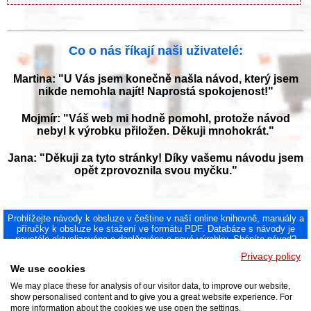
Co o nás říkají naši uživatelé:
Martina: "U Vás jsem konečně našla návod, který jsem
nikde nemohla najít! Naprostá spokojenost!"
Mojmír: "Váš web mi hodně pomohl, protože návod
nebyl k výrobku přiložen. Děkuji mnohokrát."
Jana: "Děkuji za tyto stránky! Díky vašemu návodu jsem
opět zprovoznila svou myčku."
Prohlížejte návody k obsluze v češtine v naší online knihovně, manuály a
příručky k obsluze ke stažení ve formátu PDF. Databáze s návody je
neustále aktualizována a doplňována o nové výrobky. Sháníte návod?
Požádejte nás!
Privacy policy
NAVOD-K-OBSLUZE.cz
|
Jak přeložit PDF do češtiny
|
Kontakt
|
We use cookies
DMCA
© 2026
We may place these for analysis of our visitor data, to improve our website,
show personalised content and to give you a great website experience. For
more information about the cookies we use open the settings.