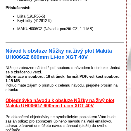
Příslušenství:
Lišta (191R55-5)
Kryt lišty (412912-9)
MAKUH006GZ (Návod k použití CZ, 1.1 MB)
Návod k obsluze Nůžky na živý plot Makita
UH006GZ 600mm Li-ion XGT 40V
Níže je zobrazen náhled *.pdf souboru s návodem k obsluze. Jedná
se o zkrácenou verzi.
Informace o souboru:
18 stránek
, formát PDF, velikost souboru
1.15 MB
Pokud máte zájem o přístup k celému návodu, přejděte prosím na
stránku:
Objednávka návodu k obsluze Nůžky na živý plot
Makita UH006GZ 600mm Li-ion XGT 40V
Po dokončení objednávky se symbolickým poplatkem Vám bude
zaslán odkaz pro zobrazení úplného návodu na Vaši emailovou
adresu. Zároveň si můžete návod stáhnout (uložit) do svého
počítače.