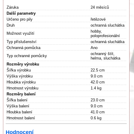
Záruka
24 měsíců
Další parametry
Určeno pro pily
řetězové
Druh
ochranná sluchátka
hobby,
Možnost využití
poloprofesionální
Typ příslušenství
ochranná sluchátka
Ochranná pomůcka
Ano
ochranný štít,
Typ ochranné pomůcky
helma, sluchátka
Rozměry výrobku
Šířka výrobku
22.5 cm
Výška výrobku
9.0 cm
Hloubka výrobku
42.0 cm
Hmotnost výrobku
1.4 kg
Rozměry balení
Šířka balení
23.0 cm
Výška balení
9.0 cm
Hloubka balení
41.0 cm
Hmotnost balení
0.6 kg
Hodnocení