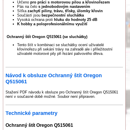
Určeno
pro práci s motorovou pilou a křovinořezem
Pás na čelo
s
jednobodovým nastavením
Síťka
zachytí piliny, trávu, třísky, úlomky křovin
Součástí jsou
bezpečnostní sluchátka
Vysoká ochrana proti
hluku do hodnoty 25 dB
K hobby a poloprofesionálnímu využití
Ochranný štít Oregon Q515061 (se sluchátky)
Tento štít v kombinaci se sluchátky ocení uživatelé
křovinořezu při sekání trávy na zahradě ale i příležitostní
uživatelé motorové pily při řezání palivového dřeva.
Návod k obsluze Ochranný štít Oregon
Q515061
Stažení PDF návodu k obsluze pro Ochranný štít Oregon Q515061
není v současné době možné. Soubor není připraven.
Technické parametry
Ochranný štít Oregon Q515061