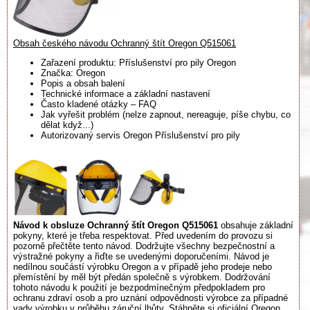
Obsah českého návodu Ochranný štít Oregon Q515061
Zařazení produktu: Příslušenství pro pily Oregon
Značka: Oregon
Popis a obsah balení
Technické informace a základní nastavení
Často kladené otázky – FAQ
Jak vyřešit problém (nelze zapnout, nereaguje, píše chybu, co
dělat když...)
Autorizovaný servis Oregon Příslušenství pro pily
Návod k obsluze Ochranný štít Oregon Q515061
obsahuje základní
pokyny, které je třeba respektovat. Před uvedením do provozu si
pozorně přečtěte tento návod. Dodržujte všechny bezpečnostní a
výstražné pokyny a řiďte se uvedenými doporučeními. Návod je
nedílnou součástí výrobku Oregon a v případě jeho prodeje nebo
přemístění by měl být předán společně s výrobkem. Dodržování
tohoto návodu k použití je bezpodmínečným předpokladem pro
ochranu zdraví osob a pro uznání odpovědnosti výrobce za případné
vady výrobku v průběhu záruční lhůty. Stáhněte si oficiální Oregon