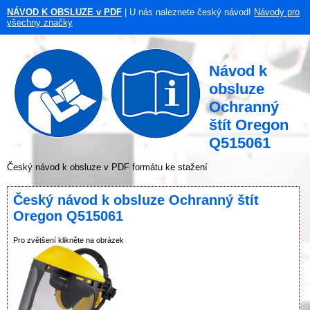
NÁVOD K OBSLUZE v PDF
| U nás naleznete český návod!
Návody pro
všechny značky
Návod k
obsluze
Ochranný
štít Oregon
Q515061
Český návod k obsluze v PDF formátu ke stažení
Český návod k obsluze Ochranný štít
Oregon Q515061
Pro zvětšení klikněte na obrázek