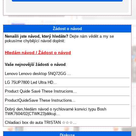
Žádost o návod
Nenašli jste návod, který hledáte?
Dejte nám vědět a my se
pokusíme chybějící návod doplnit:
Hledám návod / Žádost o návod
Vaše nejnovější žádosti o návod
:
Lenovo Lenovo desktop 5NQ72GG ...
LG 75UP7800 Led Ultra HD...
Product Quide Savé These Instrucions...
ProductQuideSave These Instructions...
Dobrý den,hledám návod o rychlovarné konvici typu Bosh
TWK7604/02(CTWK23)děkuji...
Chladiaci box do auta TRISTAN ☆☆☆...
Diskuze