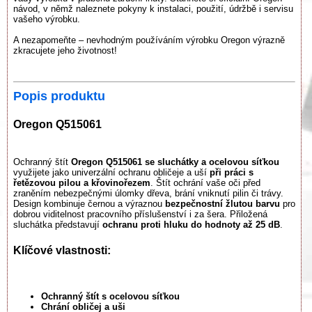
návod, v němž naleznete pokyny k instalaci, použití, údržbě i servisu
vašeho výrobku.
A nezapomeňte – nevhodným používáním výrobku Oregon výrazně
zkracujete jeho životnost!
Popis produktu
Oregon Q515061
Ochranný štít
Oregon Q515061
se sluchátky a ocelovou síťkou
využijete jako univerzální ochranu obličeje a uší
při práci s
řetězovou pilou a křovinořezem
. Štít ochrání vaše oči před
zraněním nebezpečnými úlomky dřeva, brání vniknutí pilin či trávy.
Design kombinuje černou a výraznou
bezpečnostní žlutou barvu
pro
dobrou viditelnost pracovního příslušenství i za šera. Přiložená
sluchátka představují
ochranu proti hluku do hodnoty až 25 dB
.
Klíčové vlastnosti:
Ochranný štít s ocelovou síťkou
Chrání obličej a uši