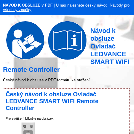
NÁVOD K OBSLUZE v PDF
| U nás naleznete český návod!
Návody pro
všechny značky
Návod k
obsluze
Ovladač
LEDVANCE
SMART WIFI
Remote Controller
Český návod k obsluze v PDF formátu ke stažení
Český návod k obsluze Ovladač
LEDVANCE SMART WIFI Remote
Controller
Pro zvětšení klikněte na obrázek