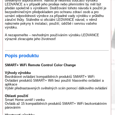
uvedenými doporučeními. Návod je nedílnou součástí výrobku
LEDVANCE a v případě jeho prodeje nebo přemístění by měl být
předán společně s výrobkem. Dodržování tohoto návodu k použití je
bezpodmínečným předpokladem pro ochranu zdraví osob a pro
uznání odpovědnosti výrobce za případné vady výrobku v průběhu
záruční lhůty. Stáhněte si oficiální LEDVANCE návod, v němž
naleznete pokyny k instalaci, použití, údržbě i servisu vašeho
výrobku.
A nezapomeňte – nevhodným používáním výrobku LEDVANCE
výrazně zkracujete jeho životnost!
Popis produktu
SMART+ WiFi Remote Control Color Change
Výhody výrobku
Bezdrátové ovládání kompatibilních produktů SMART+ WiFi
Ovládání produktů SMART+ Wifi bez použití hlasového ovládání a
aplikace
Výběr přednastavených světelných scén pomocí dálkového ovládání
Oblasti použití
Smart Home uvnitř i venku
Ovládá až 15 kompatibilních produktů SMART+ WiFi bezkontaktním
párováním