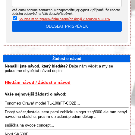
Váš email nebude zobrazen. Nezapomeňte jej vyplnit v případě, že chcete
obdržet odpověď na Váš dotaz/příspěvek.
Souhlasím se zpracováním osobních údajů v souladu s GDPR
Žádost o návod
Nenašli jste návod, který hledáte?
Dejte nám vědět a my se
pokusíme chybějící návod doplnit:
Hledám návod / Žádost o návod
Vaše nejnovější žádosti o návod
:
Tonometr Orava/ model TL-100(FT-CO2B...
Dobrý večer,dostala jsem parni zehlicku singer ssg8000 ale tam nebyl
navod na obsluhu, prosím o zaslání.predem děkuji ...
sušička na ovoce concept...
Nord SK500E...