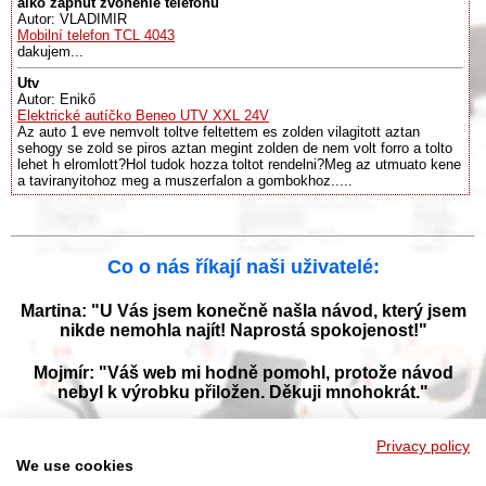
aiko zapnut zvonenie telefonu
Autor: VLADIMIR
Mobilní telefon TCL 4043
dakujem...
Utv
Autor: Enikő
Elektrické autíčko Beneo UTV XXL 24V
Az auto 1 eve nemvolt toltve feltettem es zolden vilagitott aztan
sehogy se zold se piros aztan megint zolden de nem volt forro a tolto
lehet h elromlott?Hol tudok hozza toltot rendelni?Meg az utmuato kene
a taviranyitohoz meg a muszerfalon a gombokhoz.....
Co o nás říkají naši uživatelé:
Martina: "U Vás jsem konečně našla návod, který jsem
nikde nemohla najít! Naprostá spokojenost!"
Mojmír: "Váš web mi hodně pomohl, protože návod
nebyl k výrobku přiložen. Děkuji mnohokrát."
Jana: "Děkuji za tyto stránky! Díky vašemu návodu jsem
Privacy policy
opět zprovoznila svou myčku."
We use cookies