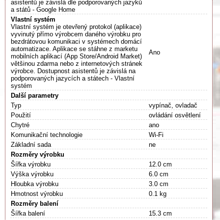
asistentů je závislá dle podporovaných jazyků
a států - Google Home
Vlastní systém
Vlastní systém je otevřený protokol (aplikace)
vyvinutý přímo výrobcem daného výrobku pro
bezdrátovou komunikaci v systémech domácí
automatizace. Aplikace se stáhne z marketu
Ano
mobilních aplikací (App Store/Android Market)
většinou zdarma nebo z internetových stránek
výrobce. Dostupnost asistentů je závislá na
podporovaných jazycích a státech - Vlastní
systém
Další parametry
Typ
vypínač, ovladač
Použití
ovládání osvětlení
Chytré
ano
Komunikační technologie
Wi-Fi
Základní sada
ne
Rozměry výrobku
Šířka výrobku
12.0 cm
Výška výrobku
6.0 cm
Hloubka výrobku
3.0 cm
Hmotnost výrobku
0.1 kg
Rozměry balení
Šířka balení
15.3 cm