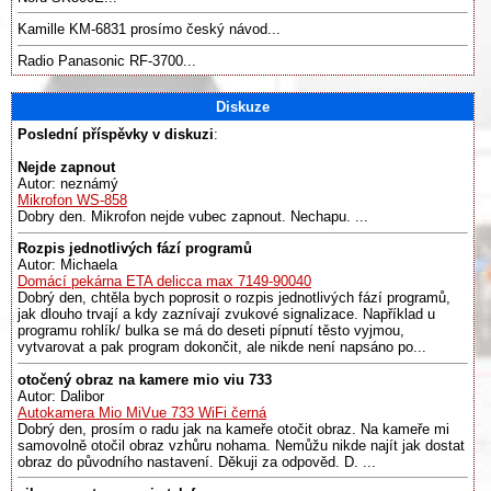
Kamille KM-6831 prosímo český návod...
Radio Panasonic RF-3700...
Diskuze
Poslední příspěvky v diskuzi
:
Nejde zapnout
Autor: neznámý
Mikrofon WS-858
Dobry den. Mikrofon nejde vubec zapnout. Nechapu. ...
Rozpis jednotlivých fází programů
Autor: Michaela
Domácí pekárna ETA delicca max 7149-90040
Dobrý den, chtěla bych poprosit o rozpis jednotlivých fází programů,
jak dlouho trvají a kdy zaznívají zvukové signalizace. Například u
programu rohlík/ bulka se má do deseti pípnutí těsto vyjmou,
vytvarovat a pak program dokončit, ale nikde není napsáno po...
otočený obraz na kamere mio viu 733
Autor: Dalibor
Autokamera Mio MiVue 733 WiFi černá
Dobrý den, prosím o radu jak na kameře otočit obraz. Na kameře mi
samovolně otočil obraz vzhůru nohama. Nemůžu nikde najít jak dostat
obraz do původního nastavení. Děkuji za odpověd. D. ...