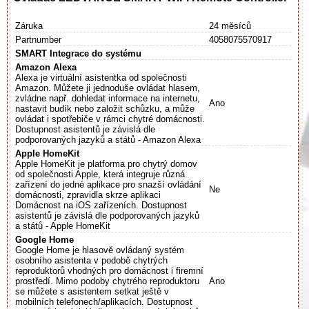
Záruka
24 měsíců
Partnumber
4058075570917
SMART Integrace do systému
Amazon Alexa
Alexa je virtuální asistentka od společnosti
Amazon. Můžete ji jednoduše ovládat hlasem,
zvládne např. dohledat informace na internetu,
Ano
nastavit budík nebo založit schůzku, a může
ovládat i spotřebiče v rámci chytré domácnosti.
Dostupnost asistentů je závislá dle
podporovaných jazyků a států - Amazon Alexa
Apple HomeKit
Apple HomeKit je platforma pro chytrý domov
od společnosti Apple, která integruje různá
zařízení do jedné aplikace pro snazší ovládání
Ne
domácnosti, zpravidla skrze aplikaci
Domácnost na iOS zařízeních. Dostupnost
asistentů je závislá dle podporovaných jazyků
a států - Apple HomeKit
Google Home
Google Home je hlasově ovládaný systém
osobního asistenta v podobě chytrých
reproduktorů vhodných pro domácnost i firemní
prostředí. Mimo podoby chytrého reproduktoru
Ano
se můžete s asistentem setkat ještě v
mobilních telefonech/aplikacích. Dostupnost