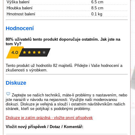
Výška balení
6.5 cm
Hloubka balení
8.5 cm
Hmotnost balení
0.1 kg
Hodnocení
80% uživatelů tento produkt doporučuje ostatním. Jak jste na
tom Vy?
Tento produkt už hodnotilo 82 majitelů. Přidejte i Vaše hodnocení a
zkušenosti s výrobkem.
Diskuze
Zeptejte se našich techniků, máte-li problémy s nastavením, nebo
jste narazili v návodu na nejasnosti. Využijte naši moderovanou
diskuzi. Diskuze je veřejná a slouží i ostatním návštěvníkům našich
stránek, kteří se potýkají s podobnými problémy.
Diskuze je zatím prázdná - vložte první příspěvek
Vložit nový příspěvek / Dotaz / Komentář: