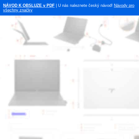
NÁVOD K OBSLUZE v PDF
| U nás naleznete český návod!
Návody pro
všechny značky