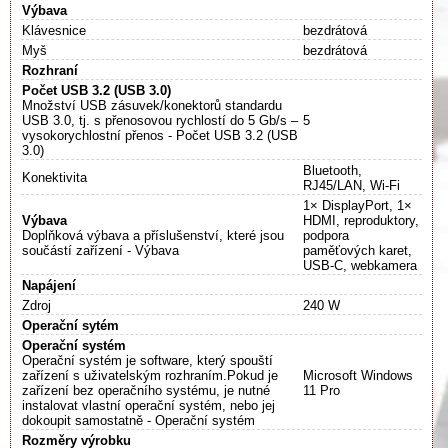
Výbava
Klávesnice
bezdrátová
Myš
bezdrátová
Rozhraní
Počet USB 3.2 (USB 3.0)
Množství USB zásuvek/konektorů standardu
USB 3.0, tj. s přenosovou rychlostí do 5 Gb/s –
5
vysokorychlostní přenos - Počet USB 3.2 (USB
3.0)
Bluetooth,
Konektivita
RJ45/LAN, Wi-Fi
1× DisplayPort, 1×
Výbava
HDMI, reproduktory,
Doplňková výbava a příslušenství, které jsou
podpora
součástí zařízení - Výbava
paměťových karet,
USB-C, webkamera
Napájení
Zdroj
240 W
Operační sytém
Operační systém
Operační systém je software, který spouští
zařízení s uživatelským rozhraním.Pokud je
Microsoft Windows
zařízení bez operačního systému, je nutné
11 Pro
instalovat vlastní operační systém, nebo jej
dokoupit samostatně - Operační systém
Rozměry výrobku