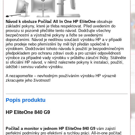
Návod k obsluze Počítač All In One HP EliteOne
obsahuje
základní pokyny, které je třeba respektovat. Před uvedením do
provozu si pozorně přečtěte tento návod. Dodržujte všechny
bezpečnostní a výstražné pokyny a řiďte se uvedenými
doporučeními. Návod je nedílnou součástí výrobku HP a v případě
jeho prodeje nebo přemístění by měl být předán společně s
výrobkem. Dodržování tohoto návodu k použití je bezpodmínečným
předpokladem pro ochranu zdraví osob a pro uznání odpovědnosti
výrobce za případné vady výrobku v průběhu záruční lhůty. Stáhněte
si oficiální HP návod, v němž naleznete pokyny k instalaci, použití,
údržbě i servisu vašeho výrobku.
A nezapomeňte – nevhodným používáním výrobku HP výrazně
zkracujete jeho životnost!
Popis produktu
HP EliteOne 840 G9
Počítač a monitor v jednom HP EliteOne 840 G9
vám zajistí
perfektní podmínky pro efektivní a rychlou práci. All-in-one počítač