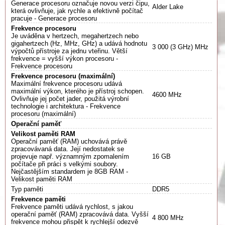
Generace procesoru označuje novou verzi čipu,
Alder Lake
která ovlivňuje, jak rychle a efektivně počítač
pracuje - Generace procesoru
Frekvence procesoru
Je uváděna v hertzech, megahertzech nebo
gigahertzech (Hz, MHz, GHz) a udává hodnotu
3 000 (3 GHz) MHz
výpočtů přístroje za jednu vteřinu. Větší
frekvence = vyšší výkon procesoru -
Frekvence procesoru
Frekvence procesoru (maximální)
Maximální frekvence procesoru udává
maximální výkon, kterého je přístroj schopen.
4600 MHz
Ovlivňuje jej počet jader, použitá výrobní
technologie i architektura - Frekvence
procesoru (maximální)
Operační paměť
Velikost paměti RAM
Operační paměť (RAM) uchovává právě
zpracovávaná data. Její nedostatek se
projevuje např. významným zpomalením
16 GB
počítače při práci s velkými soubory.
Nejčastějším standardem je 8GB RAM -
Velikost paměti RAM
Typ paměti
DDR5
Frekvence paměti
Frekvence paměti udává rychlost, s jakou
operační paměť (RAM) zpracovává data. Vyšší
4 800 MHz
frekvence mohou přispět k rychlejší odezvě