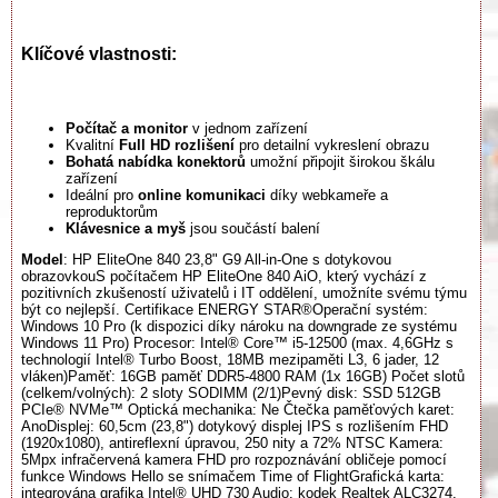
Klíčové vlastnosti:
Počítač a monitor
v jednom zařízení
Kvalitní
Full HD rozlišení
pro detailní vykreslení obrazu
Bohatá nabídka konektorů
umožní připojit širokou škálu
zařízení
Ideální pro
online komunikaci
díky webkameře a
reproduktorům
Klávesnice a myš
jsou součástí balení
Model
: HP EliteOne 840 23,8" G9 All-in-One s dotykovou
obrazovkouS počítačem HP EliteOne 840 AiO, který vychází z
pozitivních zkušeností uživatelů i IT oddělení, umožníte svému týmu
být co nejlepší. Certifikace ENERGY STAR®Operační systém:
Windows 10 Pro (k dispozici díky nároku na downgrade ze systému
Windows 11 Pro) Procesor: Intel® Core™ i5-12500 (max. 4,6GHz s
technologií Intel® Turbo Boost, 18MB mezipaměti L3, 6 jader, 12
vláken)Paměť: 16GB paměť DDR5-4800 RAM (1x 16GB) Počet slotů
(celkem/volných): 2 sloty SODIMM (2/1)Pevný disk: SSD 512GB
PCIe® NVMe™ Optická mechanika: Ne Čtečka paměťových karet:
AnoDisplej: 60,5cm (23,8") dotykový displej IPS s rozlišením FHD
(1920x1080), antireflexní úpravou, 250 nity a 72% NTSC Kamera:
5Mpx infračervená kamera FHD pro rozpoznávání obličeje pomocí
funkce Windows Hello se snímačem Time of FlightGrafická karta:
integrována grafika Intel® UHD 730 Audio: kodek Realtek ALC3274,