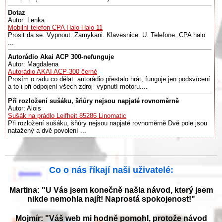
Dotaz
Autor: Lenka
Mobilní telefon CPA Halo Halo 11
Prosit da se. Vypnout. Zamykani. Klavesnice. U. Telefone. CPA halo
...
Autorádio Akai ACP 300-nefunguje
Autor: Magdalena
Autorádio AKAI ACP-300 černé
Prosím o radu co dělat: autorádio přestalo hrát, funguje jen podsvícení
a to i při odpojení všech zdroj- vypnutí motoru....
Při rozložení sušáku, šňůry nejsou napjaté rovnoměrně
Autor: Alois
Sušák na prádlo Leifheit 85286 Linomatic
Při rozložení sušáku, šňůry nejsou napjaté rovnoměrně Dvě pole jsou
natažený a dvě povolení ...
Co o nás říkají naši uživatelé:
Martina: "U Vás jsem konečně našla návod, který jsem
nikde nemohla najít! Naprostá spokojenost!"
Mojmír: "Váš web mi hodně pomohl, protože návod