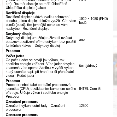
cm). Rozměr displeje se měří úhlopříčně -
Úhlopříčka displeje (palce)
Rozlišení displeje
Rozlišení displeje udává kvalitu zobrazení
1920 × 1080 (FHD)
obsahu, jakou displej dokáže využít. Čím více
bodů
pixelů (bodů), tím jemnější obraz se vám
naskytne - Rozlišení displeje
Dotykový displej
Dotykový displej umožňuje uživateli ovládat
ano
obrazovku zařízení přímo dotykem bez použití
funkčních kláves - Dotykový displej
Procesor
Počet jader
Od počtu jader se odvíjí jak výkon, tak
spotřeba energie zařízení. Více jader obvykle
šestijádrový
znamená více operací/vteřinu = vyšší výkon,
který oceníte např. při hraní her či přehrávání
videa - Počet jader
Procesor
Procesor neboli také centrální procesorová
jednotka (CPU) je základním kamenem celého
INTEL Core i5
přístroje. Určuje výkon i spotřebu energie -
Procesor
Označení procesoru
Označení výkonnostní řady - Označení
12500
procesoru
Generace procesoru