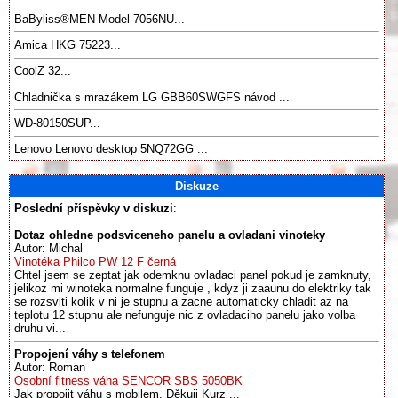
BaByliss®️MEN Model 7056NU...
Amica HKG 75223...
CoolZ 32...
Chladnička s mrazákem LG GBB60SWGFS návod ...
WD-80150SUP...
Lenovo Lenovo desktop 5NQ72GG ...
Diskuze
Poslední příspěvky v diskuzi
:
Dotaz ohledne podsviceneho panelu a ovladani vinoteky
Autor: Michal
Vinotéka Philco PW 12 F černá
Chtel jsem se zeptat jak odemknu ovladaci panel pokud je zamknuty,
jelikoz mi winoteka normalne funguje , kdyz ji zaaunu do elektriky tak
se rozsviti kolik v ni je stupnu a zacne automaticky chladit az na
teplotu 12 stupnu ale nefunguje nic z ovladaciho panelu jako volba
druhu vi...
Propojení váhy s telefonem
Autor: Roman
Osobní fitness váha SENCOR SBS 5050BK
Jak propojit váhu s mobilem. Děkuji Kurz ...