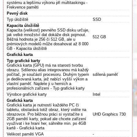
systému a lepšímu výkonu při multitaskingu -
Frekvence paměti
Pevný disk
Typ úložiště
SSD
Kapacita úložiště
Kapacita (velikost) pevného SSD disku určuje,
jak velké množství dat dokáže disk pojmout.
512 GB
Běžná hodnota je 256 či 512 GB, ale u
prémiových modelů může dosahovat až 8 000
GB - Kapacita úložiště
Grafická karta
Typ grafické karty
Grafická karta (GPU) má na starosti tvorbu
obrazu. Sdílenou alias integrovanou má každý
počítač, je součástí procesoru. Druhým typem
sdílená paměť
je dedikovaná karta, jež nabízí vyšší výkon a
vlastní paměť. Najdete ji u herních a
profesionálních zařízení - Typ grafické karty
Výrobce grafické karty
Intel
Grafická karta
Grafická karta je nutností každého PC či
tabletu, obstarává totiž obraz, který vidíte na
obrazovce. Pro běžnou práci si vystačíte s
UHD Graphics 730
2GB pamětí karty, pokud ale chcete zařízení
využívat i ke hraní her, sáhněte min. po 4GB
kartě - Grafická karta
Velikost paměti VGA
-