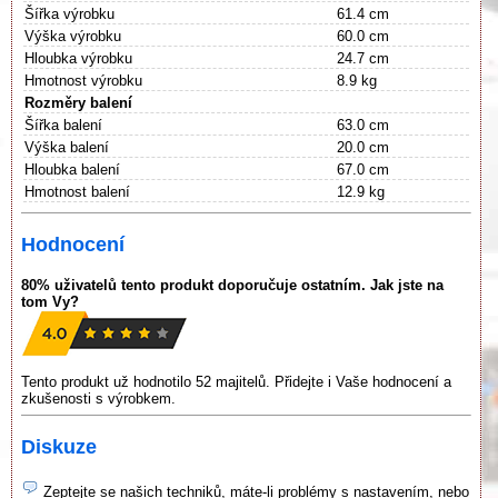
Šířka výrobku
61.4 cm
Výška výrobku
60.0 cm
Hloubka výrobku
24.7 cm
Hmotnost výrobku
8.9 kg
Rozměry balení
Šířka balení
63.0 cm
Výška balení
20.0 cm
Hloubka balení
67.0 cm
Hmotnost balení
12.9 kg
Hodnocení
80% uživatelů tento produkt doporučuje ostatním. Jak jste na
tom Vy?
Tento produkt už hodnotilo 52 majitelů. Přidejte i Vaše hodnocení a
zkušenosti s výrobkem.
Diskuze
Zeptejte se našich techniků, máte-li problémy s nastavením, nebo