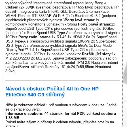
vysoce výkonné integrované stereofonní reproduktory Bang &
Olufsen (2x 5W)Klávesnice: bezdrátová HP 655 Myš: bezdrátová HP
655Síť: integrovaná karta Intel®, GbE Bezdrátová komunikace:
WLAN: Realtek RTL8852AE Wi-Fi 6 (2x2) Bluetooth®: 5.2 (podpora
gigabitových přenosových rychlostí)
Porty levá strana
:1x
kombinovaný konektor sluchátek/mikrofonu
Porty pravá strana:
1x
SuperSpeed USB Type-C® s přenosovou rychlostí signálu 10Gb/s
(nabíjecí) 1x SuperSpeed USB Type-A s přenosovou rychlostí signálu
10Gb/s
Porty zadní strana:
1x RJ-45 1x HDMI 2.0a 2x SuperSpeed
USB Type-A s přenosovou rychlostí signálu 10Gb/s 2x SuperSpeed
USB Type-A s přenosovou rychlostí signálu 5Gb/s 1x Dual-Mode
DisplayPort™ 1.4 1x SuperSpeed USB Type-C® s přenosovou
rychlostí signálu 20Gb/s 1x napájecí konektor
Rozšiřující sloty:
1x
M.2 2230/2280 2x M.2 2280 Správa zabezpečení: podpora visacích
zámků na šasi a lankových zámků; modul TPM 2.0 Napájení: interní
napájeníBarva: stříbrná Rozměry: 61,4x24,7x59,95cm Hmotnost:
8,9kg
Návod k obsluze Počítač All In One HP
EliteOne 840 G9 stříbrný
Níže je zobrazen náhled *.pdf souboru s návodem k obsluze. Jedná
se o zkrácenou verzi.
Informace o souboru:
44 stránek
, formát PDF, velikost souboru
1.38 MB
Pokud máte zájem o přístup k celému návodu, přejděte prosím na
stránku: