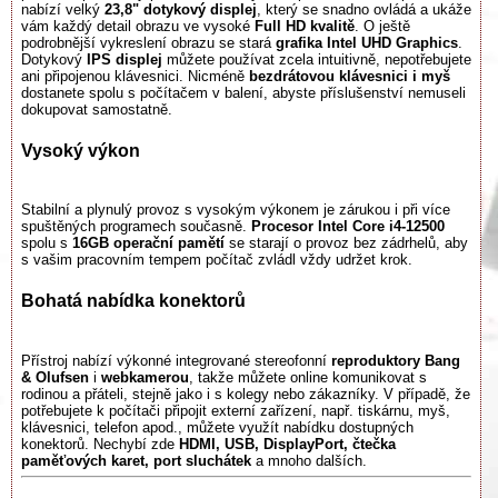
nabízí velký
23,8" dotykový displej
, který se snadno ovládá a ukáže
vám každý detail obrazu ve vysoké
Full HD kvalitě
. O ještě
podrobnější vykreslení obrazu se stará
grafika Intel UHD Graphics
.
Dotykový
IPS displej
můžete používat zcela intuitivně, nepotřebujete
ani připojenou klávesnici. Nicméně
bezdrátovou klávesnici i myš
dostanete spolu s počítačem v balení, abyste příslušenství nemuseli
dokupovat samostatně.
Vysoký výkon
Stabilní a plynulý provoz s vysokým výkonem je zárukou i při více
spuštěných programech současně.
Procesor Intel Core i4-12500
spolu s
16GB operační pamětí
se starají o provoz bez zádrhelů, aby
s vašim pracovním tempem počítač zvládl vždy udržet krok.
Bohatá nabídka konektorů
Přístroj nabízí výkonné integrované stereofonní
reproduktory Bang
& Olufsen
i
webkamerou
, takže můžete online komunikovat s
rodinou a přáteli, stejně jako i s kolegy nebo zákazníky. V případě, že
potřebujete k počítači připojit externí zařízení, např. tiskárnu, myš,
klávesnici, telefon apod., můžete využít nabídku dostupných
konektorů. Nechybí zde
HDMI, USB, DisplayPort, čtečka
paměťových
karet, port sluchátek
a mnoho dalších.