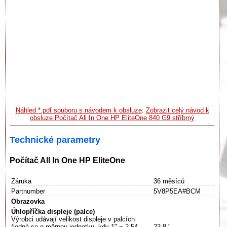
Náhled *.pdf souboru s návodem k obsluze
.
Zobrazit celý návod k
obsluze Počítač All In One HP EliteOne 840 G9 stříbrný
Technické parametry
Počítač All In One HP EliteOne
Záruka
36 měsíců
Partnumber
5V8P5EA#BCM
Obrazovka
Úhlopříčka displeje (palce)
Výrobci udávají velikost displeje v palcích
(jedná se o měrnou jednotku, kdy 1" = 2,54
23.8 "