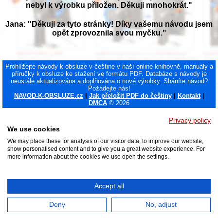
nebyl k výrobku přiložen. Děkuji mnohokrát."
Jana: "Děkuji za tyto stránky! Díky vašemu návodu jsem
opět zprovoznila svou myčku."
Prohlížejte návody k obsluze v češtine v naší online knihovně, manuály a
příručky k obsluze ke stažení ve formátu PDF. Databáze s návody je
neustále aktualizována a doplňována o nové výrobky. Sháníte návod?
Požádejte nás!
NAVOD-K-OBSLUZE.cz
|
Jak přeložit PDF do češtiny
|
Kontakt
|
DMCA
© 2026
Privacy policy
We use cookies
We may place these for analysis of our visitor data, to improve our website,
show personalised content and to give you a great website experience. For
more information about the cookies we use open the settings.
Accept all
Deny
No, adjust