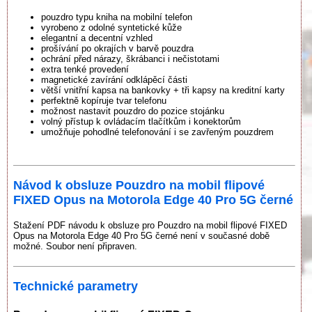
pouzdro typu kniha na mobilní telefon
vyrobeno z odolné syntetické kůže
elegantní a decentní vzhled
prošívání po okrajích v barvě pouzdra
ochrání před nárazy, škrábanci i nečistotami
extra tenké provedení
magnetické zavírání odklápěcí části
větší vnitřní kapsa na bankovky + tři kapsy na kreditní karty
perfektně kopíruje tvar telefonu
možnost nastavit pouzdro do pozice stojánku
volný přístup k ovládacím tlačítkům i konektorům
umožňuje pohodlné telefonování i se zavřeným pouzdrem
Návod k obsluze Pouzdro na mobil flipové
FIXED Opus na Motorola Edge 40 Pro 5G černé
Stažení PDF návodu k obsluze pro Pouzdro na mobil flipové FIXED
Opus na Motorola Edge 40 Pro 5G černé není v současné době
možné. Soubor není připraven.
Technické parametry