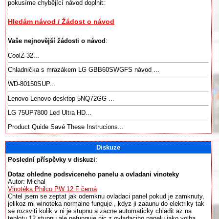
pokusíme chybějící návod doplnit:
Hledám návod / Žádost o návod
Vaše nejnovější žádosti o návod
:
CoolZ 32...
Chladnička s mrazákem LG GBB60SWGFS návod ...
WD-80150SUP...
Lenovo Lenovo desktop 5NQ72GG ...
LG 75UP7800 Led Ultra HD...
Product Quide Savé These Instrucions...
Diskuze
Poslední příspěvky v diskuzi
:
Dotaz ohledne podsviceneho panelu a ovladani vinoteky
Autor: Michal
Vinotéka Philco PW 12 F černá
Chtel jsem se zeptat jak odemknu ovladaci panel pokud je zamknuty,
jelikoz mi winoteka normalne funguje , kdyz ji zaaunu do elektriky tak
se rozsviti kolik v ni je stupnu a zacne automaticky chladit az na
teplotu 12 stupnu ale nefunguje nic z ovladaciho panelu jako volba