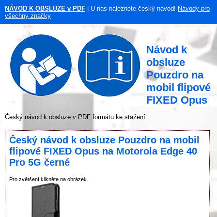
NÁVOD K OBSLUZE v PDF
| U nás naleznete český návod!
Návody pro
všechny značky
Návod k
obsluze
Pouzdro na
mobil flipové
FIXED Opus
Český návod k obsluze v PDF formátu ke stažení
Český návod k obsluze Pouzdro na mobil
flipové FIXED Opus na Motorola Edge 40
Pro 5G černé
Pro zvětšení klikněte na obrázek