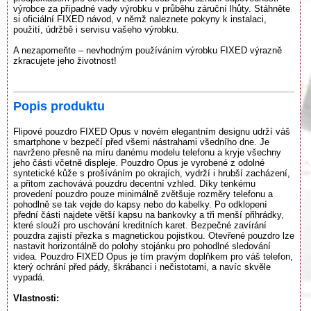
výrobce za případné vady výrobku v průběhu záruční lhůty. Stáhněte
si oficiální FIXED návod, v němž naleznete pokyny k instalaci,
použití, údržbě i servisu vašeho výrobku.
A nezapomeňte – nevhodným používáním výrobku FIXED výrazně
zkracujete jeho životnost!
Popis produktu
Flipové pouzdro FIXED Opus v novém elegantním designu udrží váš
smartphone v bezpečí před všemi nástrahami všedního dne. Je
navrženo přesně na míru danému modelu telefonu a kryje všechny
jeho části včetně displeje. Pouzdro Opus je vyrobené z odolné
syntetické kůže s prošíváním po okrajích, vydrží i hrubší zacházení,
a přitom zachovává pouzdru decentní vzhled. Díky tenkému
provedení pouzdro pouze minimálně zvětšuje rozměry telefonu a
pohodlně se tak vejde do kapsy nebo do kabelky. Po odklopení
přední části najdete větší kapsu na bankovky a tři menší přihrádky,
které slouží pro uschování kreditních karet. Bezpečné zavírání
pouzdra zajistí přezka s magnetickou pojistkou. Otevřené pouzdro lze
nastavit horizontálně do polohy stojánku pro pohodlné sledování
videa. Pouzdro FIXED Opus je tím pravým doplňkem pro váš telefon,
který ochrání před pády, škrábanci i nečistotami, a navíc skvěle
vypadá.
Vlastnosti: