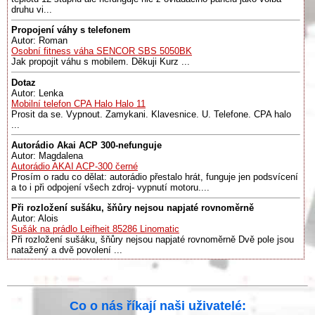
druhu vi...
Propojení váhy s telefonem
Autor: Roman
Osobní fitness váha SENCOR SBS 5050BK
Jak propojit váhu s mobilem. Děkuji Kurz ...
Dotaz
Autor: Lenka
Mobilní telefon CPA Halo Halo 11
Prosit da se. Vypnout. Zamykani. Klavesnice. U. Telefone. CPA halo
...
Autorádio Akai ACP 300-nefunguje
Autor: Magdalena
Autorádio AKAI ACP-300 černé
Prosím o radu co dělat: autorádio přestalo hrát, funguje jen podsvícení
a to i při odpojení všech zdroj- vypnutí motoru....
Při rozložení sušáku, šňůry nejsou napjaté rovnoměrně
Autor: Alois
Sušák na prádlo Leifheit 85286 Linomatic
Při rozložení sušáku, šňůry nejsou napjaté rovnoměrně Dvě pole jsou
natažený a dvě povolení ...
Co o nás říkají naši uživatelé: