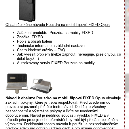
Obsah českého návodu Pouzdro na mobil flipové FIXED Opus
Zařazení produktu: Pouzdra na mobily FIXED
Značka: FIXED
Popis a obsah balení
Technické informace a základní nastavení
Často kladené otázky – FAQ
Jak vyřešit problém (nelze zapnout, nereaguje, píše chybu, co
dělat když...)
Autorizovaný servis FIXED Pouzdra na mobily
Návod k obsluze Pouzdro na mobil flipové FIXED Opus
obsahuje
základní pokyny, které je třeba respektovat. Před uvedením do
provozu si pozorně přečtěte tento návod. Dodržujte všechny
bezpečnostní a výstražné pokyny a řiďte se uvedenými
doporučeními. Návod je nedílnou součástí výrobku FIXED a v
případě jeho prodeje nebo přemístění by měl být předán společně s
výrobkem. Dodržování tohoto návodu k použití je bezpodmínečným
předpokladem pro ochranu zdraví osob a pro uznání odpovědnosti