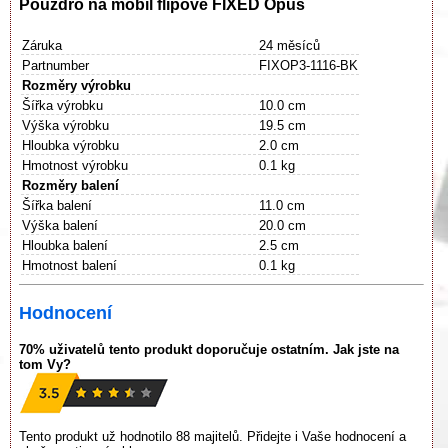
Pouzdro na mobil flipové FIXED Opus
Záruka
24 měsíců
Partnumber
FIXOP3-1116-BK
Rozměry výrobku
Šířka výrobku
10.0 cm
Výška výrobku
19.5 cm
Hloubka výrobku
2.0 cm
Hmotnost výrobku
0.1 kg
Rozměry balení
Šířka balení
11.0 cm
Výška balení
20.0 cm
Hloubka balení
2.5 cm
Hmotnost balení
0.1 kg
Hodnocení
70% uživatelů tento produkt doporučuje ostatním. Jak jste na
tom Vy?
Tento produkt už hodnotilo 88 majitelů. Přidejte i Vaše hodnocení a