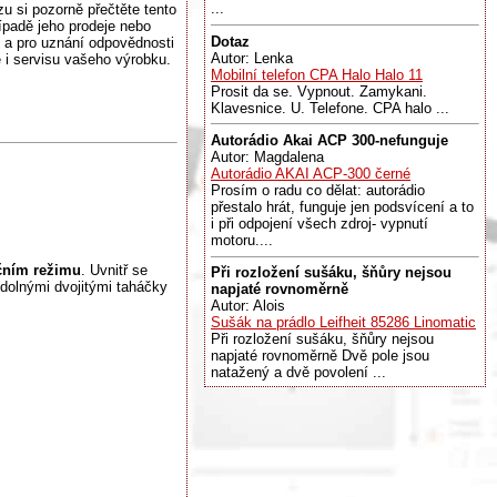
...
u si pozorně přečtěte tento
ípadě jeho prodeje nebo
Dotaz
 a pro uznání odpovědnosti
Autor: Lenka
ě i servisu vašeho výrobku.
Mobilní telefon CPA Halo Halo 11
Prosit da se. Vypnout. Zamykani.
Klavesnice. U. Telefone. CPA halo ...
Autorádio Akai ACP 300-nefunguje
Autor: Magdalena
Autorádio AKAI ACP-300 černé
Prosím o radu co dělat: autorádio
přestalo hrát, funguje jen podsvícení a to
i při odpojení všech zdroj- vypnutí
motoru....
čním režimu
. Uvnitř se
Při rozložení sušáku, šňůry nejsou
dolnými dvojitými taháčky
napjaté rovnoměrně
Autor: Alois
Sušák na prádlo Leifheit 85286 Linomatic
Při rozložení sušáku, šňůry nejsou
napjaté rovnoměrně Dvě pole jsou
natažený a dvě povolení ...