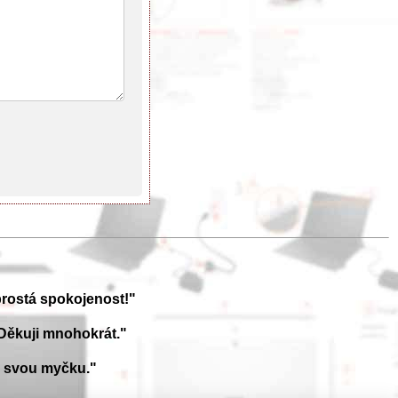
prostá spokojenost!"
Děkuji mnohokrát."
a svou myčku."