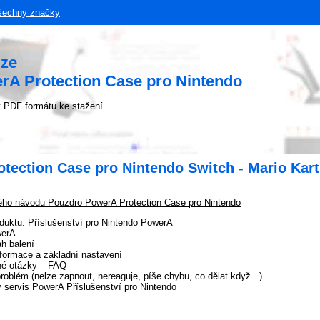
šechny značky
uze
rA Protection Case pro Nintendo
 PDF formátu ke stažení
tection Case pro Nintendo Switch - Mario Kart
ho návodu Pouzdro PowerA Protection Case pro Nintendo
duktu: Příslušenství pro Nintendo PowerA
werA
h balení
formace a základní nastavení
né otázky – FAQ
problém (nelze zapnout, nereaguje, píše chybu, co dělat když...)
 servis PowerA Příslušenství pro Nintendo