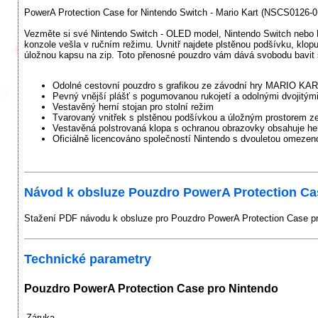
PowerA Protection Case for Nintendo Switch - Mario Kart (NSCS0126-0
Vezměte si své Nintendo Switch - OLED model, Nintendo Switch nebo 
konzole vešla v ručním režimu. Uvnitř najdete plstěnou podšívku, klo
úložnou kapsu na zip. Toto přenosné pouzdro vám dává svobodu bavit s
Odolné cestovní pouzdro s grafikou ze závodní hry MARIO KA
Pevný vnější plášť s pogumovanou rukojetí a odolnými dvojitými
Vestavěný herní stojan pro stolní režim
Tvarovaný vnitřek s plstěnou podšívkou a úložným prostorem ze
Vestavěná polstrovaná klopa s ochranou obrazovky obsahuje hern
Oficiálně licencováno společností Nintendo s dvouletou omeze
Návod k obsluze Pouzdro PowerA Protection Cas
Stažení PDF návodu k obsluze pro Pouzdro PowerA Protection Case pro
Technické parametry
Pouzdro PowerA Protection Case pro Nintendo
Záruka