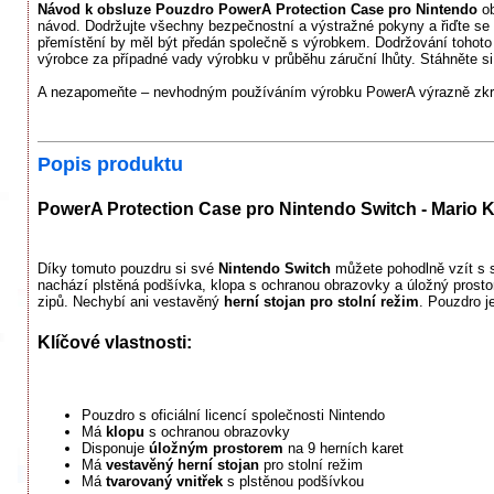
Návod k obsluze Pouzdro PowerA Protection Case pro Nintendo
ob
návod. Dodržujte všechny bezpečnostní a výstražné pokyny a řiďte se
přemístění by měl být předán společně s výrobkem. Dodržování tohoto
výrobce za případné vady výrobku v průběhu záruční lhůty. Stáhněte si 
A nezapomeňte – nevhodným používáním výrobku PowerA výrazně zkrac
Popis produktu
PowerA Protection Case pro Nintendo Switch - Mario K
Díky tomuto pouzdru si své
Nintendo Switch
můžete pohodlně vzít s s
nachází plstěná podšívka, klopa s ochranou obrazovky a úložný prostor
zipů. Nechybí ani vestavěný
herní stojan pro stolní režim
. Pouzdro j
Klíčové vlastnosti:
Pouzdro s oficiální licencí společnosti Nintendo
Má
klopu
s ochranou obrazovky
Disponuje
úložným prostorem
na 9 herních karet
Má
vestavěný herní stojan
pro stolní režim
Má
tvarovaný vnitřek
s plstěnou podšívkou