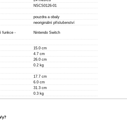
NSCS0126-01
pouzdra a obaly
neoriginální příslušenství
í funkce -
Nintendo Switch
15.0 cm
4.7 cm
26.0 cm
0.2 kg
17.7 cm
6.0 cm
31.3 cm
0.3 kg
 Vy?