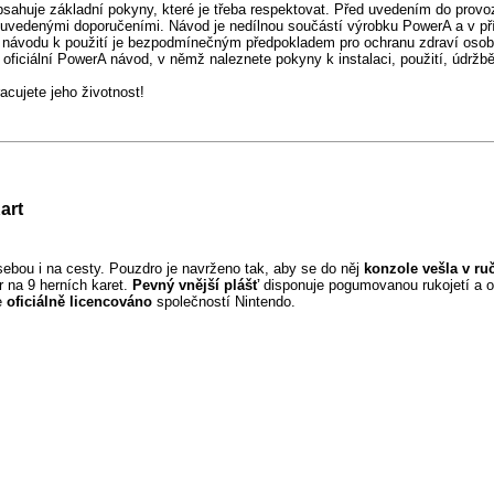
sahuje základní pokyny, které je třeba respektovat. Před uvedením do provoz
 uvedenými doporučeními. Návod je nedílnou součástí výrobku PowerA a v př
 návodu k použití je bezpodmínečným předpokladem pro ochranu zdraví osob
oficiální PowerA návod, v němž naleznete pokyny k instalaci, použití, údržb
ujete jeho životnost!
art
ebou i na cesty. Pouzdro je navrženo tak, aby se do něj
konzole vešla v ru
 na 9 herních karet.
Pevný vnější plášť
disponuje pogumovanou rukojetí a o
e
oficiálně licencováno
společností Nintendo.