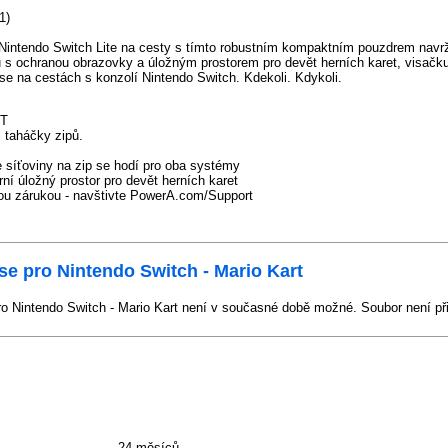
1)
Nintendo Switch Lite na cesty s tímto robustním kompaktním pouzdrem navr
pu s ochranou obrazovky a úložným prostorem pro devět herních karet, visačk
e na cestách s konzolí Nintendo Switch. Kdekoli. Kdykoli.
RT
 taháčky zipů.
 síťoviny na zip se hodí pro oba systémy
í úložný prostor pro devět herních karet
nou zárukou - navštivte PowerA.com/Support
e pro Nintendo Switch - Mario Kart
 Nintendo Switch - Mario Kart není v současné době možné. Soubor není př
24 měsíců