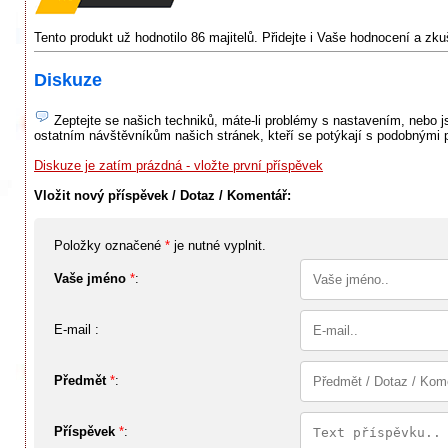
Tento produkt už hodnotilo 86 majitelů. Přidejte i Vaše hodnocení a zk
Diskuze
Zeptejte se našich techniků, máte-li problémy s nastavením, nebo jst
ostatním návštěvníkům našich stránek, kteří se potýkají s podobnými 
Diskuze je zatím prázdná - vložte první příspěvek
Vložit nový příspěvek / Dotaz / Komentář:
Položky označené
*
je nutné vyplnit.
Vaše jméno
*
:
E-mail :
Předmět
*
:
Příspěvek
*
: