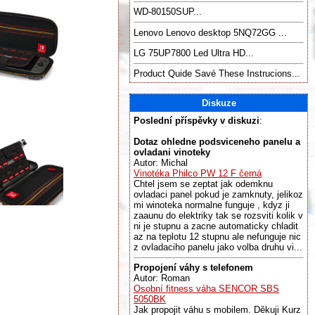
WD-80150SUP...
Lenovo Lenovo desktop 5NQ72GG ...
LG 75UP7800 Led Ultra HD...
Product Quide Savé These Instrucions...
Diskuze
Poslední příspěvky v diskuzi
:
Dotaz ohledne podsviceneho panelu a
ovladani vinoteky
Autor: Michal
Vinotéka Philco PW 12 F černá
Chtel jsem se zeptat jak odemknu
ovladaci panel pokud je zamknuty, jelikoz
mi winoteka normalne funguje , kdyz ji
zaaunu do elektriky tak se rozsviti kolik v
ni je stupnu a zacne automaticky chladit
az na teplotu 12 stupnu ale nefunguje nic
z ovladaciho panelu jako volba druhu vi...
Propojení váhy s telefonem
Autor: Roman
Osobní fitness váha SENCOR SBS
5050BK
Jak propojit váhu s mobilem. Děkuji Kurz