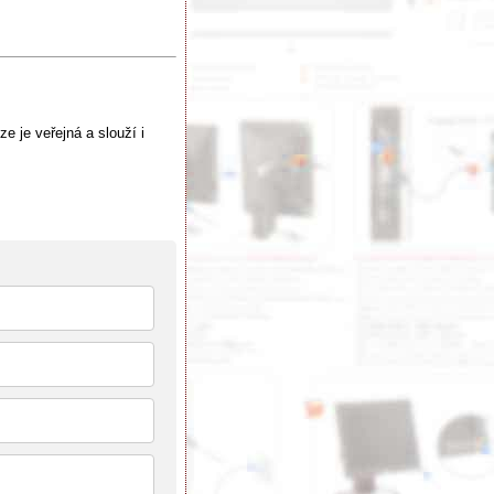
e je veřejná a slouží i