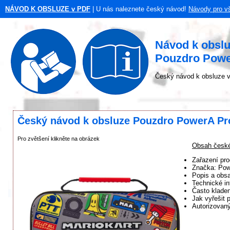
NÁVOD K OBSLUZE v PDF
| U nás naleznete český návod!
Návody pro v
Návod k obsl
Pouzdro Powe
Český návod k obsluze v
Český návod k obsluze Pouzdro PowerA Pro
Pro zvětšení klikněte na obrázek
Obsah české
Zařazení pro
Značka: Po
Popis a obsa
Technické in
Často klade
Jak vyřešit 
Autorizovaný