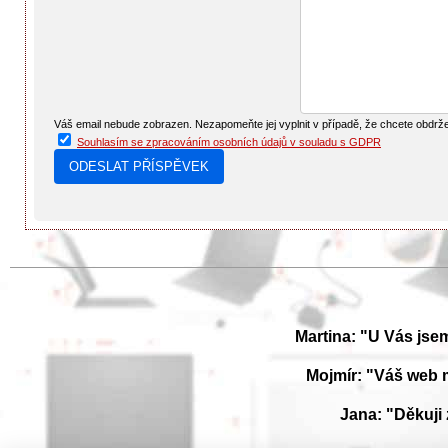
Váš email nebude zobrazen. Nezapomeňte jej vyplnit v případě, že chcete obdrž
Souhlasím se zpracováním osobních údajů v souladu s GDPR
Martina: "U Vás jse
Mojmír: "Váš web 
Jana: "Děkuji