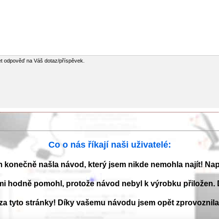
et odpověď na Váš dotaz/příspěvek.
Co o nás říkají naši uživatelé:
m konečně našla návod, který jsem nikde nemohla najít! Na
mi hodně pomohl, protože návod nebyl k výrobku přiložen. 
 za tyto stránky! Díky vašemu návodu jsem opět zprovoznil