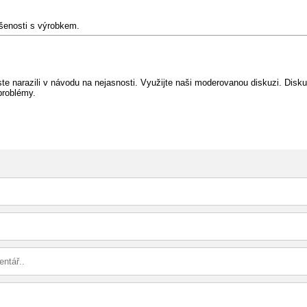
ušenosti s výrobkem.
e narazili v návodu na nejasnosti. Využijte naši moderovanou diskuzi. Diskuz
problémy.