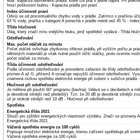
Max. kapacita bavlněného prádla, které lze prát v jedné náplni. Při přek
hrozí poškození bubnu - Kapacita prádla pro praní
Index účinnosti praní
Odvíjí se od procentuálního zbytku vody v prádle. Zatímco s pračkou úči
63 % vody, pračka v kategorii A ponechá v prádle méně než 45 % - Index 
Třída hlučnosti
Údaj, který značí míru vnějšího hluku, jenž spotřebič vydává - Třída hluč
Odstřeďování
Max. počet otáček za minutu
Počet otáček ovlivňuje zbytkovou vlhkost prádla, při vyšším počtu je pr
některých materiálů je však nutné použít nižší otáčky, proto oceníte mož
počet otáček za minutu
Třída účinnosti odstřeďování
Podle účinnosti odstřeďování je provedeno zařazení do třídy odstřeďován
písmen A až G, přičemž A označuje nejvyšší účinnost odstřeďování. Vys
znamená nízkou spotřebu elektrické energie při sušení v sušičce prádla -
Hlučnost při odstřeďování
Je měřena při použití 60° programu (bavlna). Udává se v decibelech a mě
je desetkrát silnější než předešlý). Tzn. že 20 dB je desetkrát silnější 
už je stokrát silnější než 10 dB - Hlučnost při odstřeďování
Spotřeba
Energetická třída 2021
Slouží pro zjištění energetických vlastností výrobku. Značí se písmeny A–
Energetická třída 2021
Vážená spotřeba energie za 100 cyklů
Popisuje množství elektrické energie, kterou zařízení spotřebuje při své
Vážená spotřeba energie za 100 cyklů