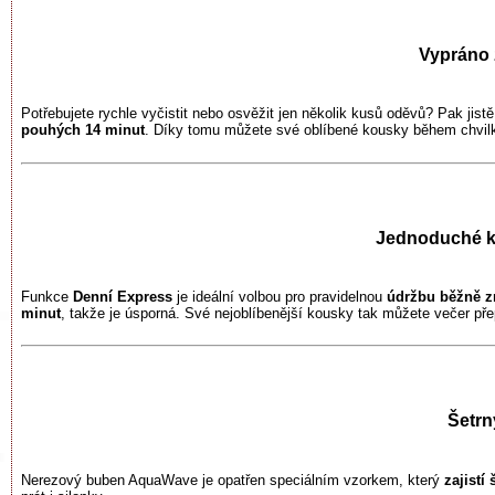
Vypráno 
Potřebujete rychle vyčistit nebo osvěžit jen několik kusů oděvů? Pak jist
pouhých 14 minut
. Díky tomu můžete své oblíbené kousky během chvilk
Jednoduché k
Funkce
Denní Express
je ideální volbou pro pravidelnou
údržbu běžně z
minut
, takže je úsporná. Své nejoblíbenější kousky tak můžete večer přep
Šetrn
Nerezový buben AquaWave je opatřen speciálním vzorkem, který
zajistí