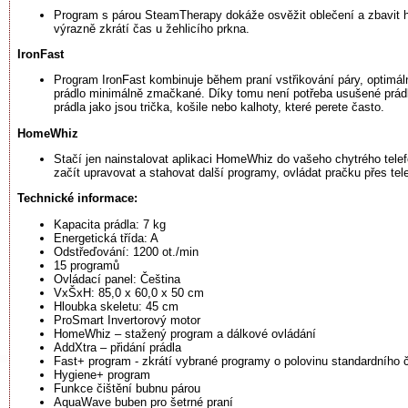
Program s párou SteamTherapy dokáže osvěžit oblečení a zbavit ho 
výrazně zkrátí čas u žehlicího prkna.
IronFast
Program IronFast kombinuje během praní vstřikování páry, optimál
prádlo minimálně zmačkané. Díky tomu není potřeba usušené prád
prádla jako jsou trička, košile nebo kalhoty, které perete často.
HomeWhiz
Stačí jen nainstalovat aplikaci HomeWhiz do vašeho chytrého tele
začít upravovat a stahovat další programy, ovládat pračku přes tele
Technické informace:
Kapacita prádla: 7 kg
Energetická třída: A
Odstřeďování: 1200 ot./min
15 programů
Ovládací panel: Čeština
VxŠxH: 85,0 x 60,0 x 50 cm
Hloubka skeletu: 45 cm
ProSmart Invertorový motor
HomeWhiz – stažený program a dálkové ovládání
AddXtra – přidání prádla
Fast+ program - zkrátí vybrané programy o polovinu standardního 
Hygiene+ program
Funkce čištění bubnu párou
AquaWave buben pro šetrné praní