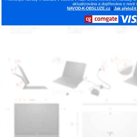
aktualizována a doplňována o nové 
NAVOD-K-OBSLUZE.cz
|
Jak přeloži