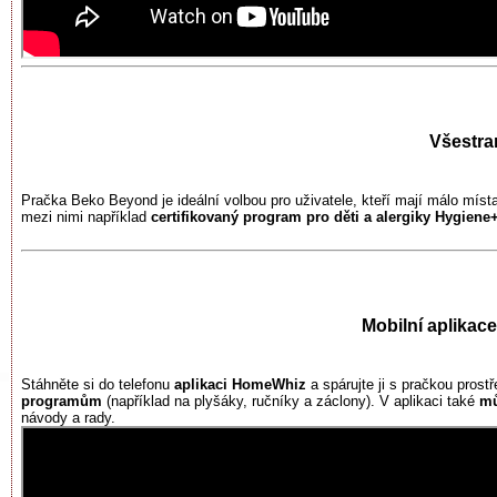
Všestra
Pračka Beko Beyond je ideální volbou pro uživatele, kteří mají málo místa
mezi nimi například
certifikovaný program pro děti a alergiky Hygiene
Mobilní aplikac
Stáhněte si do telefonu
aplikaci HomeWhiz
a spárujte ji s pračkou prost
programům
(například na plyšáky, ručníky a záclony). V aplikaci také
mů
návody a rady.