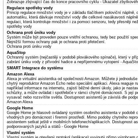
Zobrazuje zbývající čas do konce pracovního cyklu - Ukazatel zbytkové
Regulace spotřeby vody
Princip regulace množství vody je v základu tlačítkem poloviční náplně, 
automatiku, která dávkuje množství vody dle celkové nasákavosti náplně
regulaci, která kontroluje množství i za pomoci senzoru, tedy přesněji n
spotřeby vody
Ochrana proti úniku vody
Systém může být proveden pouze vnitřní ochranou, tedy bez použití spec
Nejnižší formou ochrany pak je ochrana proti přetečení.
Ochrana proti úniku vody
AquaStop
Ochranný systém (nejčastěji v podobě plovákového spínače), který v pří
zabrání úniku vody z přívodní hadice a nepříjemnému vytopení - AquaSt
SMART Integrace do systému
Amazon Alexa
Alexa je virtuální asistentka od společnosti Amazon. Můžete ji jednoduše
chytrý reproduktor Amazon Echo nebo speciální aplikaci. Alexa reaguje 
například informace na internetu, zajistí běžné denní úkoly, jako je nast
schůzky, a může ovládat i spotřebiče v rámci chytré domácnosti. S její 
vysavač nebo rozsvítíte světla. Dostupnost asistentů je závislá dle podp
Amazon Alexa
Google Home
Google Home je hlasově ovládaný systém osobního asistenta v podobě c
vhodných pro domácnost i firemní prostředí. Mimo podoby chytrého repr
asistentem setkat ještě v mobilních telefonech/aplikacích. Dostupnost asi
podporovaných jazyků a států - Google Home
Vlastní systém
Vlastní systém je otevřený protokol (aplikace) vyvinutý přímo výrobcem