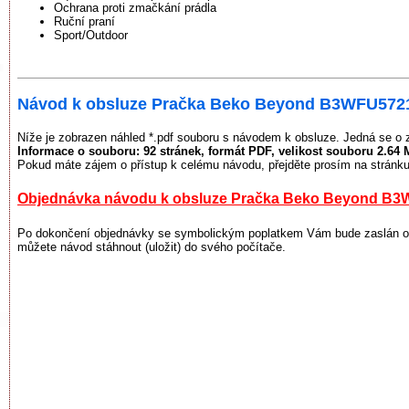
Ochrana proti zmačkání prádla
Ruční praní
Sport/Outdoor
Návod k obsluze Pračka Beko Beyond B3WFU572
Níže je zobrazen náhled *.pdf souboru s návodem k obsluze. Jedná se o 
Informace o souboru:
92 stránek
, formát PDF, velikost souboru
2.64 
Pokud máte zájem o přístup k celému návodu, přejděte prosím na stránku
Objednávka návodu k obsluze Pračka Beko Beyond B
Po dokončení objednávky se symbolickým poplatkem Vám bude zaslán odk
můžete návod stáhnout (uložit) do svého počítače.