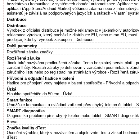
bezdrátovou komunikaci v systémech domácí automatizace. Aplikace se
aplikací (App Store/Android Market) většinou zdarma nebo z internetový
asistentů je závislá na podporovaných jazycích a státech - Vlastní syst
Distribuce
Distribuce
Výrobek z oficiální distribuce je možné reklamovat v jakémkoliv autoriz
reklamace výrobku, který pochází z distribuce EU, nebo mimo EU, musí 
prodejce, kde byl výrobek zakoupen - Distribuce
Další parametry
Rozšířená záruka značky
Rozšířená záruka
Jinak také nazývána prodloužená záruka. Tento bezplatný servis platí i 
záruční lhůty. Rozsah záruky je definován v záručních podmínkách. Záru
záručního listu nebo po registraci na stránkách výrobce - Rozšířená záru
Přívodní a odpadní hadice v balení
Hadice pro připojení vody najdete v balení spotřebiče - Přívodní a odpadn
Úzká
Hloubka spotřebiče do 50 cm - Úzká
Smart funkce
Umožňuje komunikaci a ovládání zařízení přes chytrý telefon či tablet - 
SMART diagnostika
Diagnostika problému přes chytrý telefon nebo tablet - SMART diagnosti
Barva
Značka kvality dTest
Ocenění výrobku, který v nezávislém a objektivním testu získal hodnoce
dTest