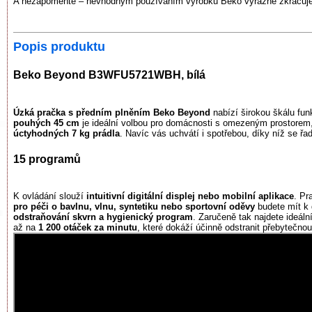
A nezapomeňte – nevhodným používáním výrobku Beko výrazně zkracujet
Popis produktu
Beko Beyond B3WFU5721WBH, bílá
Úzká pračka s předním plněním Beko Beyond
nabízí širokou škálu fu
pouhých 45 cm
je ideální volbou pro domácnosti s omezeným prostorem
úctyhodných 7 kg prádla
. Navíc vás uchvátí i spotřebou, díky níž se řa
15 programů
K ovládání slouží
intuitivní digitální displej nebo mobilní aplikace
. Pr
pro péči o bavlnu, vlnu, syntetiku nebo sportovní oděvy
budete mít k 
odstraňování skvrn a hygienický program
. Zaručeně tak najdete ideáln
až na
1 200 otáček za minutu
, které dokáží účinně odstranit přebytečno