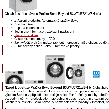
Obsah českého návodu Pračka Beko Beyond B3WFU5721WBH bílá
Zařazení produktu: Automatické pračky Beko
Značka: Beko
Popis a obsah balení
Technické informace a základní nastavení
Návod k obsluze
Často kladené otázky – FAQ
Jak vyřešit problém (nelze zapnout, nereaguje, píše chybu, co dělat
Autorizovaný servis Beko Automatické pračky
Návod k obsluze Pračka Beko Beyond B3WFU5721WBH bílá
obsahuje 
pozorně přečtěte tento návod. Dodržujte všechny bezpečnostní a výstraž
výrobku Beko a v případě jeho prodeje nebo přemístění by měl být předán
bezpodmínečným předpokladem pro ochranu zdraví osob a pro uznání odpo
Stáhněte si oficiální Beko návod, v němž naleznete pokyny k instalaci, po