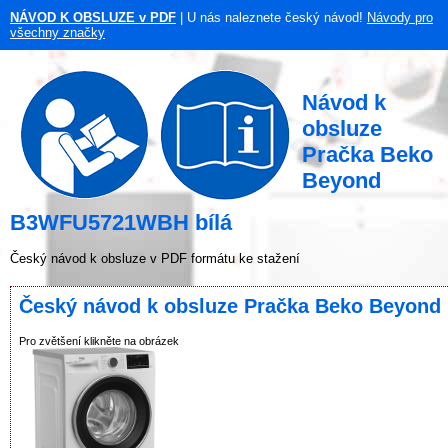
NÁVOD K OBSLUZE v PDF
| U nás naleznete český návod!
Návody pro
všechny značky
Návod k
obsluze
Pračka Beko
Beyond
B3WFU5721WBH bílá
Český návod k obsluze v PDF formátu ke stažení
Český návod k obsluze Pračka Beko Beyon
Pro zvětšení klikněte na obrázek