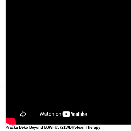
Pračka Beko Beyond B3WFU5721WBH
SteamTherapy