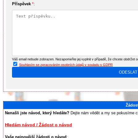
Příspěvek
*
:
Váš email nebude zobrazen. Nezapomeňte jej vyplnit v případě, že chcete obdržet 
Souhlasím se zpracováním osobních údajů v souladu s GDPR
Žádos
Nenašli jste návod, který hledáte?
Dejte nám vědět a my se pokusíme chy
Hledám návod / Žádost o návod
Vaše nejnovější žádosti o návod
: