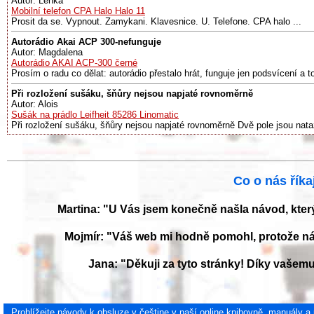
Autor: Lenka
Mobilní telefon CPA Halo Halo 11
Prosit da se. Vypnout. Zamykani. Klavesnice. U. Telefone. CPA halo ...
Autorádio Akai ACP 300-nefunguje
Autor: Magdalena
Autorádio AKAI ACP-300 černé
Prosím o radu co dělat: autorádio přestalo hrát, funguje jen podsvícení a to
Při rozložení sušáku, šňůry nejsou napjaté rovnoměrně
Autor: Alois
Sušák na prádlo Leifheit 85286 Linomatic
Při rozložení sušáku, šňůry nejsou napjaté rovnoměrně Dvě pole jsou nata
Co o nás říkaj
Martina: "U Vás jsem konečně našla návod, kter
Mojmír: "Váš web mi hodně pomohl, protože ná
Jana: "Děkuji za tyto stránky! Díky vaše
Prohlížejte návody k obsluze v češtine v naší online knihovně, manuály a