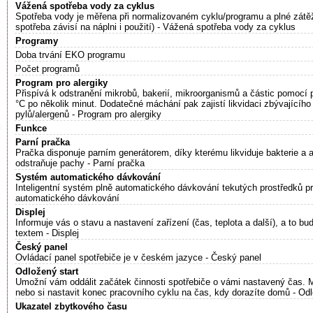
Vážená spotřeba vody za cyklus
Spotřeba vody je měřena při normalizovaném cyklu/programu a plné zátěž
spotřeba závisí na náplni i použití) - Vážená spotřeba vody za cyklus
Programy
Doba trvání EKO programu
Počet programů
Program pro alergiky
Přispívá k odstranění mikrobů, bakerií, mikroorganismů a částic pomocí 
°C po několik minut. Dodatečné máchání pak zajistí likvidaci zbývajícího
pylů/alergenů - Program pro alergiky
Funkce
Parní pračka
Pračka disponuje parním generátorem, díky kterému likviduje bakterie a 
odstraňuje pachy - Parní pračka
Systém automatického dávkování
Inteligentní systém plně automatického dávkování tekutých prostředků p
automatického dávkování
Displej
Informuje vás o stavu a nastavení zařízení (čas, teplota a další), a to b
textem - Displej
Český panel
Ovládací panel spotřebiče je v českém jazyce - Český panel
Odložený start
Umožní vám oddálit začátek činnosti spotřebiče o vámi nastavený čas. Mů
nebo si nastavit konec pracovního cyklu na čas, kdy dorazíte domů - Odl
Ukazatel zbytkového času