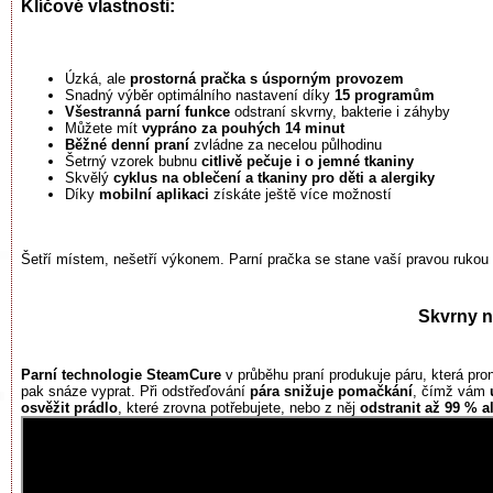
Klíčové vlastnosti:
Úzká, ale
prostorná pračka s úsporným provozem
Snadný výběr optimálního nastavení díky
15 programům
Všestranná parní funkce
odstraní skvrny, bakterie i záhyby
Můžete mít
vypráno za pouhých 14 minut
Běžné denní praní
zvládne za necelou půlhodinu
Šetrný vzorek bubnu
citlivě pečuje i o jemné tkaniny
Skvělý
cyklus na oblečení a tkaniny pro děti a alergiky
Díky
mobilní aplikaci
získáte ještě více možností
Šetří místem, nešetří výkonem. Parní pračka se stane vaší pravou rukou př
Skvrny n
Parní technologie SteamCure
v průběhu praní produkuje páru, která pro
pak snáze vyprat. Při odstřeďování
pára snižuje pomačkání
, čímž vám
osvěžit prádlo
, které zrovna potřebujete, nebo z něj
odstranit až 99 % a