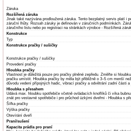
Záruka
Rozšířená záruka
Jinak také nazývána prodloužená záruka. Tento bezplatný servis platí i 
záruční lhůty. Rozsah záruky je definován v záručních podmínkách. Záru
záručního listu nebo po registraci na stránkách výrobce - Rozšířená záru
Konstrukce
Typ
Konstrukce pračky / sušičky
Konstrukce pračky / sušičky
Provedení pračky
Hloubka pračky
Vlastnost je důležitá pouze pro pračky plněné zepředu. Změřte si hloubku
pračku umístit. Hloubka pračky by měla být přibližně o 3–5 cm menší ne
důvodu vedení přípojných hadic, vibrací pračky a odvětrání zadní části a
Hloubka s přesahem
Udává max. hloubku spotřebiče včetně ovládacích knoflíků či víka bubnu
znát pro vestavné spotřebiče i pro průchod úzkými dveřmi - Hloubka s p
Šířka pračky
Výška pračky
Otevírání dveří
Praní/sušení
Kapacita prádla pro praní