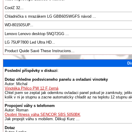
CoolZ 32...
Chladnička s mrazákem LG GBB60SWGFS návod ...
WD-80150SUP...
Lenovo Lenovo desktop 5NQ72GG ...
LG 75UP7800 Led Ultra HD...
Product Quide Savé These Instrucions...
Di
Poslední příspěvky v diskuzi
:
Dotaz ohledne podsviceneho panelu a ovladani vinoteky
Autor: Michal
Vinotéka Philco PW 12 F černá
Chtel jsem se zeptat jak odemknu ovladaci panel pokud je zamknuty, jeliko
kolik v ni je stupnu a zacne automaticky chladit az na teplotu 12 stupnu al
Propojení váhy s telefonem
Autor: Roman
Osobní fitness váha SENCOR SBS 5050BK
Jak propojit váhu s mobilem. Děkuji Kurz ...
Dotaz