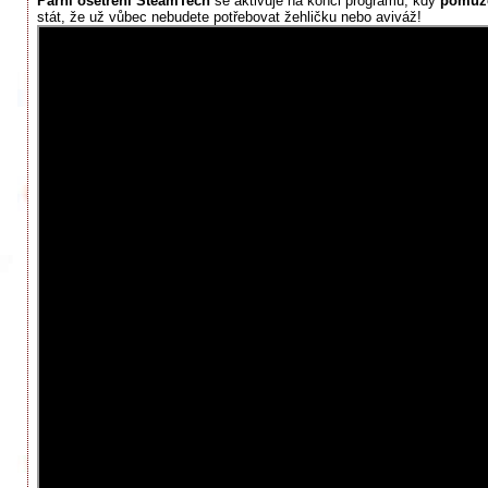
Parní ošetření SteamTech
se aktivuje na konci programu, kdy
pomůže
stát, že už vůbec nebudete potřebovat žehličku nebo aviváž!