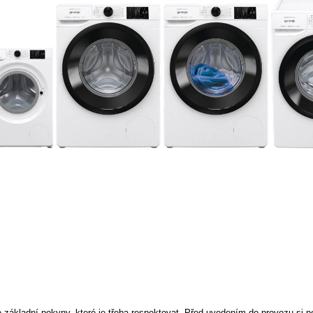
základní pokyny, které je třeba respektovat. Před uvedením do provozu si p