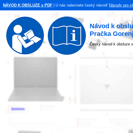
NÁVOD K OBSLUZE v PDF
| U nás naleznete český návod!
Návody pro v
Návod k obsl
Pračka Gorenj
Český návod k obsluze v