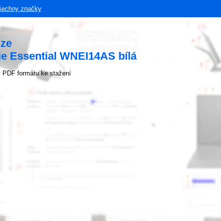
šechny značky
uze
e Essential WNEI14AS bílá
 PDF formátu ke stažení