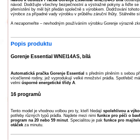
návod. Dodržujte všechny bezpečnostní a výstražné pokyny a řiďte se
přemístění by měl být předán společně s výrobkem. Dodržování tohoto
výrobce za případné vady výrobku v průběhu záruční lhůty. Stáhněte si 
A nezapomeňte – nevhodným používáním výrobku Gorenje výrazně zkra
Popis produktu
Gorenje Essential WNEI14AS, bílá
Automatická pračka Gorenje Essential
s předním plněním s sebou př
vícečlenné rodiny, jež vyprodukují velké množství prádla. Spotřebič 
velmi
úsporné energetické třídy A
.
16 programů
Tento model je vhodnou volbou pro ty, kteří hledají
spolehlivou a výk
potřeby různých typů prádla. Najdete mezi nimi
funkce pro péči o bavl
program na 20 nebo 59 minut
. Specialitou je pak
funkce pro majite
otáček
za minutu.