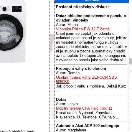
Poslední příspěvky v diskuzi
:
Dotaz ohledne podsviceneho panelu a
ovladani vinoteky
Autor: Michal
Vinotéka Philco PW 12 F černá
Chtel jsem se zeptat jak odemknu
ovladaci panel pokud je zamknuty, jelikoz
mi winoteka normalne funguje , kdyz ji
zaaunu do elektriky tak se rozsviti kolik v
ni je stupnu a zacne automaticky chladit
az na teplotu 12 stupnu ale nefunguje nic
z ovladaciho panelu jako volba druhu vi...
Propojení váhy s telefonem
Autor: Roman
Osobní fitness váha SENCOR SBS
5050BK
Jak propojit váhu s mobilem. Děkuji Kurz
...
Dotaz
Autor: Lenka
Mobilní telefon CPA Halo Halo 11
Prosit da se. Vypnout. Zamykani.
Klavesnice. U. Telefone. CPA halo ...
Autorádio Akai ACP 300-nefunguje
Autor: Magdalena
ozorně přečtěte tento