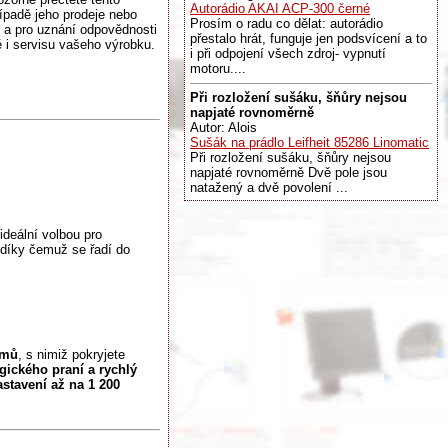
Autorádio AKAI ACP-300 černé
ípadě jeho prodeje nebo
Prosím o radu co dělat: autorádio
 a pro uznání odpovědnosti
přestalo hrát, funguje jen podsvícení a to
ě i servisu vašeho výrobku.
i při odpojení všech zdroj- vypnutí
motoru....
Při rozložení sušáku, šňůry nejsou
napjaté rovnoměrně
Autor: Alois
Sušák na prádlo Leifheit 85286 Linomatic
Při rozložení sušáku, šňůry nejsou
napjaté rovnoměrně Dvě pole jsou
natažený a dvě povolení ...
 ideální volbou pro
 díky čemuž se řadí do
amů
, s nimiž pokryjete
ického praní a rychlý
stavení až na 1 200