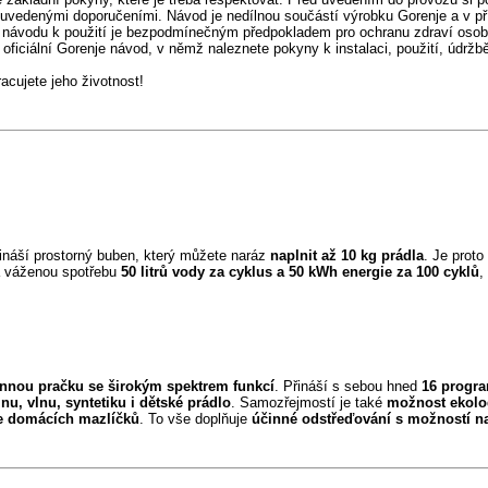
 uvedenými doporučeními. Návod je nedílnou součástí výrobku Gorenje a v př
 návodu k použití je bezpodmínečným předpokladem pro ochranu zdraví osob
oficiální Gorenje návod, v němž naleznete pokyny k instalaci, použití, údržb
cujete jeho životnost!
ináší prostorný buben, který můžete naráz
naplnit až 10 kg prádla
. Je proto
má váženou spotřebu
50 litrů vody za cyklus a 50 kWh energie za 100 cyklů
,
onnou pračku se širokým spektrem funkcí
. Přináší s sebou hned
16 progr
nu, vlnu, syntetiku i dětské prádlo
. Samozřejmostí je také
možnost ekolog
le domácích mazlíčků
. To vše doplňuje
účinné odstřeďování s možností na