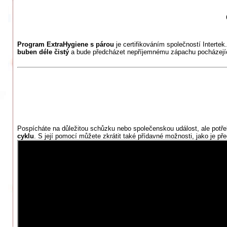
Program ExtraHygiene s párou
je certifikováním společností Interte
buben déle čistý
a bude předcházet nepříjemnému zápachu pocházejíc
Pospícháte na důležitou schůzku nebo společenskou událost, ale potřeb
cyklu
. S její pomocí můžete zkrátit také přídavné možnosti, jako je p