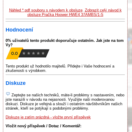
Náhled *.pdf souboru s návodem k obsluze
.
Zobrazit celý návod k
obsluze Pračka Hoower HWE4 37AMBS/1-S
Hodnocení
0% uživatelů tento produkt doporučuje ostatním. Jak jste na tom
Vy?
Tento produkt už hodnotilo majitelů. Přidejte i Vaše hodnocení a
zkušenosti s výrobkem.
Diskuze
Zeptejte se našich techniků, máte-li problémy s nastavením, nebo
jste narazili v návodu na nejasnosti. Využijte naši moderovanou
diskuzi. Diskuze je veřejná a slouží i ostatním návštěvníkům našich
stránek, kteří se potýkají s podobnými problémy.
Diskuze je zatím prázdná - vložte první příspěvek
Vložit nový příspěvek / Dotaz / Komentář: