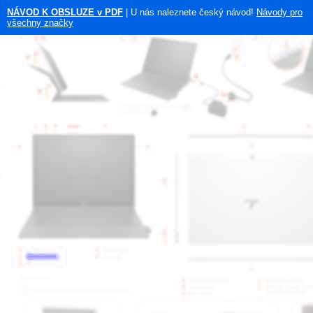
NÁVOD K OBSLUZE v PDF
| U nás naleznete český návod!
Návody pro
všechny značky