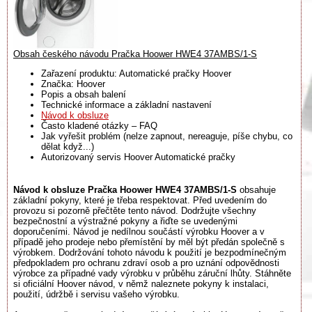
Obsah českého návodu Pračka Hoower HWE4 37AMBS/1-S
Zařazení produktu: Automatické pračky Hoover
Značka: Hoover
Popis a obsah balení
Technické informace a základní nastavení
Návod k obsluze
Často kladené otázky – FAQ
Jak vyřešit problém (nelze zapnout, nereaguje, píše chybu, co
dělat když...)
Autorizovaný servis Hoover Automatické pračky
Návod k obsluze Pračka Hoower HWE4 37AMBS/1-S
obsahuje
základní pokyny, které je třeba respektovat. Před uvedením do
provozu si pozorně přečtěte tento návod. Dodržujte všechny
bezpečnostní a výstražné pokyny a řiďte se uvedenými
doporučeními. Návod je nedílnou součástí výrobku Hoover a v
případě jeho prodeje nebo přemístění by měl být předán společně s
výrobkem. Dodržování tohoto návodu k použití je bezpodmínečným
předpokladem pro ochranu zdraví osob a pro uznání odpovědnosti
výrobce za případné vady výrobku v průběhu záruční lhůty. Stáhněte
si oficiální Hoover návod, v němž naleznete pokyny k instalaci,
použití, údržbě i servisu vašeho výrobku.