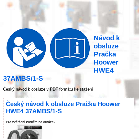
Návod k
obsluze
Pračka
Hoower
HWE4
37AMBS/1-S
Český návod k obsluze v PDF formátu ke stažení
Český návod k obsluze Pračka Hoower
HWE4 37AMBS/1-S
Pro zvětšení klikněte na obrázek