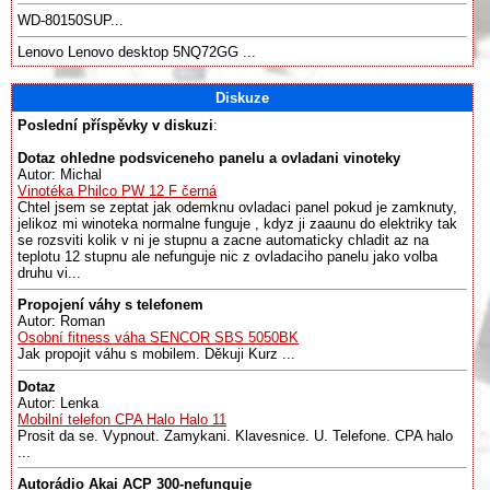
WD-80150SUP...
Lenovo Lenovo desktop 5NQ72GG ...
Diskuze
Poslední příspěvky v diskuzi
:
Dotaz ohledne podsviceneho panelu a ovladani vinoteky
Autor: Michal
Vinotéka Philco PW 12 F černá
Chtel jsem se zeptat jak odemknu ovladaci panel pokud je zamknuty,
jelikoz mi winoteka normalne funguje , kdyz ji zaaunu do elektriky tak
se rozsviti kolik v ni je stupnu a zacne automaticky chladit az na
teplotu 12 stupnu ale nefunguje nic z ovladaciho panelu jako volba
druhu vi...
Propojení váhy s telefonem
Autor: Roman
Osobní fitness váha SENCOR SBS 5050BK
Jak propojit váhu s mobilem. Děkuji Kurz ...
Dotaz
Autor: Lenka
Mobilní telefon CPA Halo Halo 11
Prosit da se. Vypnout. Zamykani. Klavesnice. U. Telefone. CPA halo
...
Autorádio Akai ACP 300-nefunguje