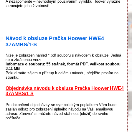
A nezapomeňte – nevhodným používáním výrobku Hoover výrazně
zkracujete jeho životnost!
Návod k obsluze Pračka Hoower HWE4
37AMBS/1-S
Níže je zobrazen náhled *.pdf souboru s návodem k obsluze. Jedná
se o zkrácenou verzi.
Informace o souboru:
55 stránek
, formát PDF, velikost souboru
3.11 MB
Pokud máte zájem o přístup k celému návodu, přejděte prosím na
stránku:
Objednávka návodu k obsluze Pračka Hoower HWE4
37AMBS/1-S
Po dokončení objednávky se symbolickým poplatkem Vám bude
zaslán odkaz pro zobrazení úplného návodu na Vaši emailovou
adresu. Zároveň si můžete návod stáhnout (uložit) do svého
počítače.