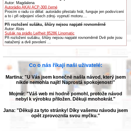
Autor: Magdalena
Autorádio AKAI ACP-300 černé
Prosím o radu co dělat: autorádio přestalo hrát, funguje jen podsvícení
a to i při odpojení všech zdroj- vypnutí motoru....
Při rozložení sušáku, šňůry nejsou napjaté rovnoměrně
Autor: Alois
Sušák na prádlo Leifheit 85286 Linomatic
Při rozložení sušáku, šňůry nejsou napjaté rovnoměrně Dvě pole jsou
natažený a dvě povolení ...
Co o nás říkají naši uživatelé:
Martina: "U Vás jsem konečně našla návod, který jsem
nikde nemohla najít! Naprostá spokojenost!"
Mojmír: "Váš web mi hodně pomohl, protože návod
nebyl k výrobku přiložen. Děkuji mnohokrát."
Jana: "Děkuji za tyto stránky! Díky vašemu návodu jsem
opět zprovoznila svou myčku."