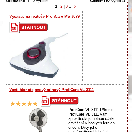
Zobrazeno
: 1-10 výrobků
Celkem:
52 výrobků
1
|
2
|
3
...
6
Vysavač na roztoče ProfiCare MS 3079
...
Ventilátor stojanový mlhový ProfiCare VL 3111
ProfiCare VL 3111 Přístroj
ProfiCare VL 3111 vám
zprostředkuje notnou dávku
osvěžení v horkých letních
dnech. Díky jeho
multifunkčnosti jej však