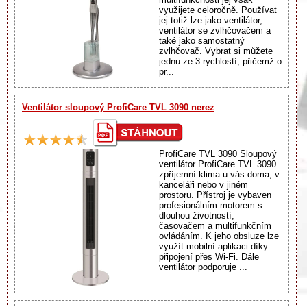
využijete celoročně. Používat
jej totiž lze jako ventilátor,
ventilátor se zvlhčovačem a
také jako samostatný
zvlhčovač. Vybrat si můžete
jednu ze 3 rychlostí, přičemž o
pr...
Ventilátor sloupový ProfiCare TVL 3090 nerez
ProfiCare TVL 3090 Sloupový
ventilátor ProfiCare TVL 3090
zpříjemní klima u vás doma, v
kanceláři nebo v jiném
prostoru. Přístroj je vybaven
profesionálním motorem s
dlouhou životností,
časovačem a multifunkčním
ovládáním. K jeho obsluze lze
využít mobilní aplikaci díky
připojení přes Wi-Fi. Dále
ventilátor podporuje ...