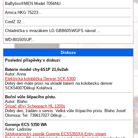
BaByliss®️MEN Model 7056NU...
Amica HKG 75223...
CoolZ 32...
Chladnička s mrazákem LG GBB60SWGFS návod ...
WD-80150SUP...
Diskuze
Poslední příspěvky v diskuzi
:
Baterie model chy-6S1P 21,6v2ah
Autor: Anna
Elektrická koloběžka Denver SCK-5300
Dobrý den máte prosí na skladě baterií na kolobezku denver
SCK5400?Děkuji Kolářová ...
Boční vůle štípacího pístu.
Autor: Blaho
Štípač dříví Scheppach HL 1200s
Dobrý den, žádám o servis. Velká vůle štípacího pístu. Blaho Josef
Olomouc Tel. 739617027 Děkuji....
Gorenje ECS 5350 WA
Autor: Ladislav
Sklokeramický sporák Gorenje ECS5350XA Entry steam