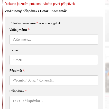
Diskuze je zatím prázdná - vložte první příspěvek
Vložit nový příspěvek / Dotaz / Komentář:
Položky označené
*
je nutné vyplnit.
Vaše jméno
*
:
E-mail :
Předmět
*
:
Příspěvek
*
: