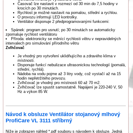
Časovač lze nastavit v rozmezí od 30 min do 7,5 hodiny v
krocích po 30 minutách.
Rychlost je možné nastavit na pomalou, střední a rychlou.
O provozu informují LED kontrolky.
Ventilátor disponuje 2 předprogramovanými funkcemi:
Spánek: program pro usnutí; po 30 minutách se automaticky
zpomaluje rychlost ventilátoru
Příroda: elektronicky se měnící rychlosti větru v nepravidelných
intervalech pro simulování přírodního větru
Zvlhčovač
Je vhodný pro vytvoření uklidňujícího a zdravého klima v
místnosti.
Disponuje funkcí nebulizace ultrasonickou technologií (pomalá,
střední, rychlá).
Nádoba na vodu pojme až 3 litry vody, což vystačí až na 15
hodin nepřetržitého provozu.
Zvlhčovač je vhodný pro místnosti 60 až 70 m2.
Zvlhčovač lze spustit samostatně. Napájení je 220-240 V, 50
Hz a výkon 85 W.
Návod k obsluze Ventilátor stojanový mlhový
ProfiCare VL 3111 stříbrný
Níže je zobrazen náhled *.pdf souboru s návodem k obsluze. Jedná