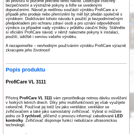
do provozu si pozorně přečtěte tento návod. Dodržujte všechny
bezpečnostní a výstražné pokyny a řiďte se uvedenými
doporučeními. Návod je nedílnou součástí výrobku ProfiCare a v
případě jeho prodeje nebo přemístění by měl být předán společně s
výrobkem. Dodržování tohoto návodu k použití je bezpodmínečným
předpokladem pro ochranu zdraví osob a pro uznání odpovědnosti
výrobce za případné vady výrobku v průběhu záruční lhůty. Stáhněte
si oficiální ProfiCare návod, v němž naleznete pokyny k instalaci,
použití, údržbě i servisu vašeho výrobku.
A nezapomeňte – nevhodným používáním výrobku ProfiCare výrazně
zkracujete jeho životnost!
Popis produktu
ProfiCare VL 3111
Přístroj
ProfiCare VL 3111
vám zprostředkuje notnou dávku osvěžení
v horkých letních dnech. Díky jeho multifunkčnosti jej však využijete
celoročně. Používat jej totiž lze jako ventilátor, ventilátor se
zvlhčovačem a také jako samostatný zvlhčovač. Vybrat si můžete
jednu ze
3 rychlostí
, přičemž o provozu informují zabudované
LED
kontrolky
. Zvlhčovač disponuje funkcí nebulizace ultrasonickou
technologií.