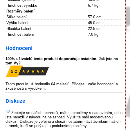
Hmotnost výrobku
6.7 kg
Rozměry balení
Šířka balení
57.0 cm
Výška balení
45.0 cm
Hloubka balení
22.5 cm
Hmotnost balení
7.0 kg
Hodnocení
100% uživatelů tento produkt doporučuje ostatním. Jak jste na
tom Vy?
Tento produkt už hodnotilo 04 majitelů. Přidejte i Vaše hodnocení a
zkušenosti s výrobkem.
Diskuze
Zeptejte se našich techniků, máte-li problémy s nastavením, nebo
jste narazili v návodu na nejasnosti. Využijte naši moderovanou
diskuzi. Diskuze je veřejná a slouží i ostatním návštěvníkům našich
stránek, kteří se potýkají s podobnými problémy.