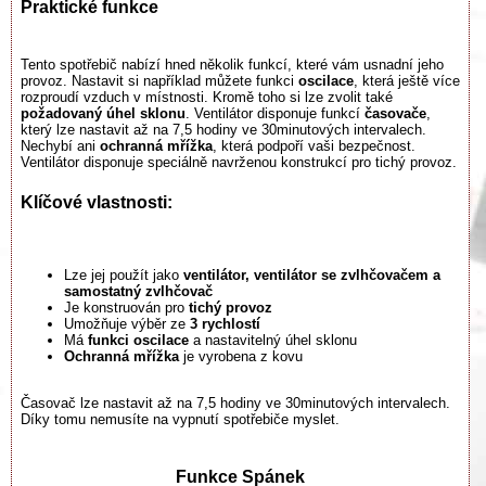
Praktické funkce
Tento spotřebič nabízí hned několik funkcí, které vám usnadní jeho
provoz. Nastavit si například můžete funkci
oscilace
, která ještě více
rozproudí vzduch v místnosti. Kromě toho si lze zvolit také
požadovaný úhel sklonu
. Ventilátor disponuje funkcí
časovače
,
který lze nastavit až na 7,5 hodiny ve 30minutových intervalech.
Nechybí ani
ochranná mřížka
, která podpoří vaši bezpečnost.
Ventilátor disponuje speciálně navrženou konstrukcí pro tichý provoz.
Klíčové vlastnosti:
Lze jej použít jako
ventilátor, ventilátor se zvlhčovačem a
samostatný zvlhčovač
Je konstruován pro
tichý provoz
Umožňuje výběr ze
3 rychlostí
Má
funkci oscilace
a nastavitelný úhel sklonu
Ochranná mřížka
je vyrobena z kovu
Časovač lze nastavit až na 7,5 hodiny ve 30minutových intervalech.
Díky tomu nemusíte na vypnutí spotřebiče myslet.
Funkce Spánek