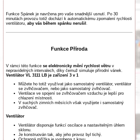
Funkce Spánek je navržena pro vaše snadnější usnutí. Po 30
minutách provozu totiž dochází k automatickému zpomalení rychlosti
ventilátoru,
aby vás během spánku nerušil
.
Funkce Příroda
V rámci této funkce
se elektronicky mění rychlost větru
v
nepravidelných intervalech, díky čemuž simuluje přírodní vánek.
Ventilátor VL 3111 LB je zařízení 3 v 1
Můžete ho totiž využívat jako samostatný ventilátor, ventilátor
se zvlhčovačem, nebo jako samostatný zvlhčovač.
Ventilace ve spojení se zvlhčovačem vzduchu je lepší pro
chlazení místnosti.
V suchých zimních měsících však využijete i samostatný
zvlhčovač.
Ventilátor
Ventilátor disponuje funkcí oscilace a nastavitelným úhlem
sklonu.
Je konstruován tak, aby jeho provoz byl tichý.
Ochranná mřížka je vyrobena z kovu.