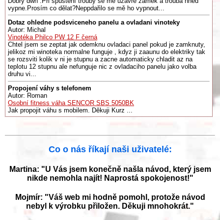
Dobrý dwn .Při spuštění trouby se mě uzavře zamek a trouba hned
vypne.Prosím co dělat?Neppdařilo se mě ho vypnout...
Dotaz ohledne podsviceneho panelu a ovladani vinoteky
Autor: Michal
Vinotéka Philco PW 12 F černá
Chtel jsem se zeptat jak odemknu ovladaci panel pokud je zamknuty,
jelikoz mi winoteka normalne funguje , kdyz ji zaaunu do elektriky tak
se rozsviti kolik v ni je stupnu a zacne automaticky chladit az na
teplotu 12 stupnu ale nefunguje nic z ovladaciho panelu jako volba
druhu vi...
Propojení váhy s telefonem
Autor: Roman
Osobní fitness váha SENCOR SBS 5050BK
Jak propojit váhu s mobilem. Děkuji Kurz ...
Co o nás říkají naši uživatelé:
Martina: "U Vás jsem konečně našla návod, který jsem
nikde nemohla najít! Naprostá spokojenost!"
Mojmír: "Váš web mi hodně pomohl, protože návod
nebyl k výrobku přiložen. Děkuji mnohokrát."