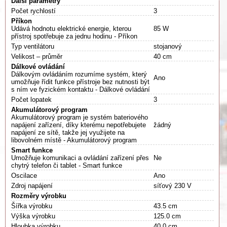
Další parametry
Počet rychlostí
3
Příkon
Udává hodnotu elektrické energie, kterou
85 W
přístroj spotřebuje za jednu hodinu - Příkon
Typ ventilátoru
stojanový
Velikost – průměr
40 cm
Dálkové ovládání
Dálkovým ovládáním rozumíme systém, který
Ano
umožňuje řídit funkce přístroje bez nutnosti být
s ním ve fyzickém kontaktu - Dálkové ovládání
Počet lopatek
3
Akumulátorový program
Akumulátorový program je systém bateriového
napájení zařízení, díky kterému nepotřebujete
žádný
napájení ze sítě, takže jej využijete na
libovolném místě - Akumulátorový program
Smart funkce
Umožňuje komunikaci a ovládání zařízení přes
Ne
chytrý telefon či tablet - Smart funkce
Oscilace
Ano
Zdroj napájení
síťový 230 V
Rozměry výrobku
Šířka výrobku
43.5 cm
Výška výrobku
125.0 cm
Hloubka výrobku
40.0 cm