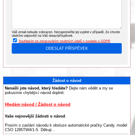
Váš email nebude zobrazen. Nezapomeňte jej vyplnit v případě, že chcete
obdržet odpověď na Váš dotaz/příspěvek.
Souhlasím se zpracováním osobních údajů v souladu s GDPR
Žádost o návod
Nenašli jste návod, který hledáte?
Dejte nám vědět a my se
pokusíme chybějící návod doplnit:
Hledám návod / Žádost o návod
Vaše nejnovější žádosti o návod
:
Prosím o zaslání návodu k obsluze automatické pračky Candy, model
CSO 1285TW4/1-S. Děkuji...