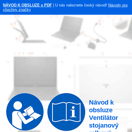
NÁVOD K OBSLUZE v PDF
| U nás naleznete český návod!
Návody pro
všechny značky
Návod k
obsluze
Ventilátor
stojanový