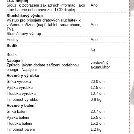
LCD displej
Slouží k zobrazení základních informací jako
Ano
stav baterie nebo provozu - LCD displej
Sluchátkový výstup
Výstup pro připojení drátových sluchátek k
vašemu zařízení (např. tablet, smartphone,
Ano
TV).
Sluchátkový výstup
Hodiny
Ano
Budík
Ne
Budík
Napájení
vestavěný
Způsob, jakým dodáte zařízení potřebnou
akumulátor
energii - Napájení
Rozměry výrobku
Šířka výrobku
20.0 cm
Výška výrobku
12.5 cm
Hloubka výrobku
10.7 cm
Hmotnost výrobku
0.8 kg
Rozměry balení
Šířka balení
23.7 cm
Výška balení
15.5 cm
Hloubka balení
15.2 cm
Hmotnost balení
1.2 kg