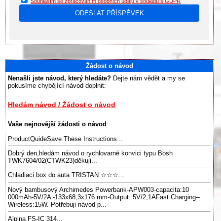
Souhlasím se zpracováním osobních údajů v souladu s GDPR
Žádost o návod
Nenašli jste návod, který hledáte?
Dejte nám vědět a my se
pokusíme chybějící návod doplnit:
Hledám návod / Žádost o návod
Vaše nejnovější žádosti o návod
:
ProductQuideSave These Instructions...
Dobrý den,hledám návod o rychlovarné konvici typu Bosh
TWK7604/02(CTWK23)děkuji...
Chladiaci box do auta TRISTAN ☆☆☆...
Nový bambusový Archimedes Powerbank-APW003-capacita:10
000mAh-5V/2A -133x68,3x176 mm-Output: 5V/2,1AFast Charging--
Wireless:15W. Potřebuji návod p...
Alpina FS-IC 314...