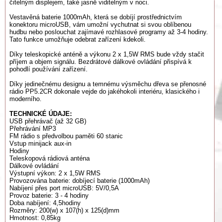
čitelným displejem, také jasně viditelným v noci.
Vestavěná baterie 1000mAh, která se dobíjí prostřednictvím
konektoru microUSB, vám umožní vychutnat si svou oblíbenou
hudbu nebo poslouchat zajímavé rozhlasové programy až 3-4 hodiny.
Tato funkce umožňuje odebrat zařízení kdekoli.
Díky teleskopické anténě a výkonu 2 x 1,5W RMS bude vždy stačit
příjem a objem signálu. Bezdrátové dálkové ovládání přispívá k
pohodlí používání zařízení.
Díky jedinečnému designu a temnému výsměchu dřeva se přenosné
rádio PP5.2CR dokonale vejde do jakéhokoli interiéru, klasického i
moderního.
TECHNICKÉ ÚDAJE:
USB přehrávač (až 32 GB)
Přehrávání MP3
FM rádio s předvolbou paměti 60 stanic
Vstup minijack aux-in
Hodiny
Teleskopová rádiová anténa
Dálkové ovládání
Výstupní výkon: 2 x 1,5W RMS
Provozována baterie: dobíjecí baterie (1000mAh)
Nabíjení přes port microUSB: 5V/0,5A
Provoz baterie: 3 - 4 hodiny
Doba nabíjení: 4,5hodiny
Rozměry: 200(w) x 107(h) x 125(d)mm
Hmotnost: 0,85kg