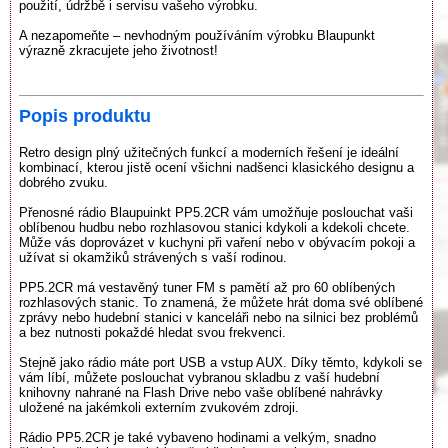
použití, údržbě i servisu vašeho výrobku.
A nezapomeňte – nevhodným používáním výrobku Blaupunkt
výrazně zkracujete jeho životnost!
Popis produktu
Retro design plný užitečných funkcí a moderních řešení je ideální
kombinací, kterou jistě ocení všichni nadšenci klasického designu a
dobrého zvuku.
Přenosné rádio Blaupuinkt PP5.2CR vám umožňuje poslouchat vaši
oblíbenou hudbu nebo rozhlasovou stanici kdykoli a kdekoli chcete.
Může vás doprovázet v kuchyni při vaření nebo v obývacím pokoji a
užívat si okamžiků strávených s vaší rodinou.
PP5.2CR má vestavěný tuner FM s pamětí až pro 60 oblíbených
rozhlasových stanic. To znamená, že můžete hrát doma své oblíbené
zprávy nebo hudební stanici v kanceláři nebo na silnici bez problémů
a bez nutnosti pokaždé hledat svou frekvenci.
Stejně jako rádio máte port USB a vstup AUX. Díky těmto, kdykoli se
vám líbí, můžete poslouchat vybranou skladbu z vaší hudební
knihovny nahrané na Flash Drive nebo vaše oblíbené nahrávky
uložené na jakémkoli externím zvukovém zdroji.
Rádio PP5.2CR je také vybaveno hodinami a velkým, snadno