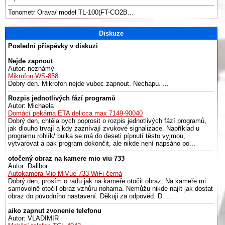
Tonometr Orava/ model TL-100(FT-CO2B...
Diskuze
Poslední příspěvky v diskuzi
:
Nejde zapnout
Autor: neznámý
Mikrofon WS-858
Dobry den. Mikrofon nejde vubec zapnout. Nechapu. ...
Rozpis jednotlivých fází programů
Autor: Michaela
Domácí pekárna ETA delicca max 7149-90040
Dobrý den, chtěla bych poprosit o rozpis jednotlivých fází programů,
jak dlouho trvají a kdy zaznívají zvukové signalizace. Například u
programu rohlík/ bulka se má do deseti pípnutí těsto vyjmou,
vytvarovat a pak program dokončit, ale nikde není napsáno po...
otočený obraz na kamere mio viu 733
Autor: Dalibor
Autokamera Mio MiVue 733 WiFi černá
Dobrý den, prosím o radu jak na kameře otočit obraz. Na kameře mi
samovolně otočil obraz vzhůru nohama. Nemůžu nikde najít jak dostat
obraz do původního nastavení. Děkuji za odpověd. D. ...
aiko zapnut zvonenie telefonu
Autor: VLADIMIR