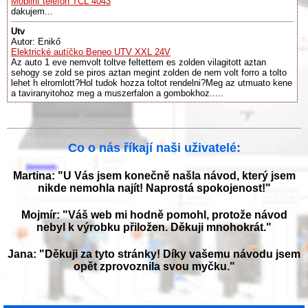
Mobilní telefon TCL 4043
dakujem...
Utv
Autor: Enikő
Elektrické autíčko Beneo UTV XXL 24V
Az auto 1 eve nemvolt toltve feltettem es zolden vilagitott aztan
sehogy se zold se piros aztan megint zolden de nem volt forro a tolto
lehet h elromlott?Hol tudok hozza toltot rendelni?Meg az utmuato kene
a taviranyitohoz meg a muszerfalon a gombokhoz.....
Co o nás říkají naši uživatelé:
Martina: "U Vás jsem konečně našla návod, který jsem
nikde nemohla najít! Naprostá spokojenost!"
Mojmír: "Váš web mi hodně pomohl, protože návod
nebyl k výrobku přiložen. Děkuji mnohokrát."
Jana: "Děkuji za tyto stránky! Díky vašemu návodu jsem
opět zprovoznila svou myčku."