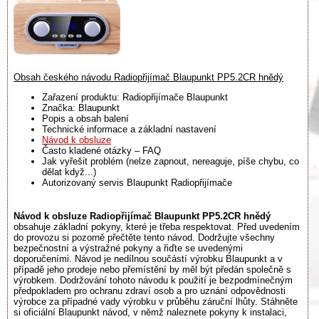
Obsah českého návodu Radiopřijímač Blaupunkt PP5.2CR hnědý
Zařazení produktu: Radiopřijímače Blaupunkt
Značka: Blaupunkt
Popis a obsah balení
Technické informace a základní nastavení
Návod k obsluze
Často kladené otázky – FAQ
Jak vyřešit problém (nelze zapnout, nereaguje, píše chybu, co
dělat když...)
Autorizovaný servis Blaupunkt Radiopřijímače
Návod k obsluze Radiopřijímač Blaupunkt PP5.2CR hnědý
obsahuje základní pokyny, které je třeba respektovat. Před uvedením
do provozu si pozorně přečtěte tento návod. Dodržujte všechny
bezpečnostní a výstražné pokyny a řiďte se uvedenými
doporučeními. Návod je nedílnou součástí výrobku Blaupunkt a v
případě jeho prodeje nebo přemístění by měl být předán společně s
výrobkem. Dodržování tohoto návodu k použití je bezpodmínečným
předpokladem pro ochranu zdraví osob a pro uznání odpovědnosti
výrobce za případné vady výrobku v průběhu záruční lhůty. Stáhněte
si oficiální Blaupunkt návod, v němž naleznete pokyny k instalaci,