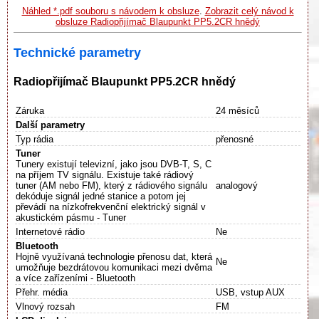
Náhled *.pdf souboru s návodem k obsluze
.
Zobrazit celý návod k
obsluze Radiopřijímač Blaupunkt PP5.2CR hnědý
Technické parametry
Radiopřijímač Blaupunkt PP5.2CR hnědý
Záruka
24 měsíců
Další parametry
Typ rádia
přenosné
Tuner
Tunery existují televizní, jako jsou DVB-T, S, C
na příjem TV signálu. Existuje také rádiový
tuner (AM nebo FM), který z rádiového signálu
analogový
dekóduje signál jedné stanice a potom jej
převádí na nízkofrekvenční elektrický signál v
akustickém pásmu - Tuner
Internetové rádio
Ne
Bluetooth
Hojně využívaná technologie přenosu dat, která
Ne
umožňuje bezdrátovou komunikaci mezi dvěma
a více zařízeními - Bluetooth
Přehr. média
USB, vstup AUX
Vlnový rozsah
FM