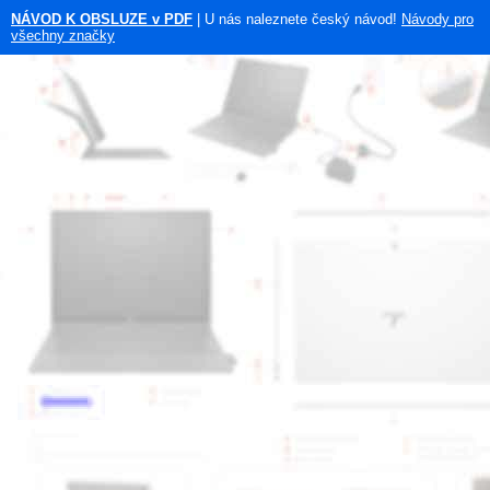
NÁVOD K OBSLUZE v PDF
| U nás naleznete český návod!
Návody pro
všechny značky