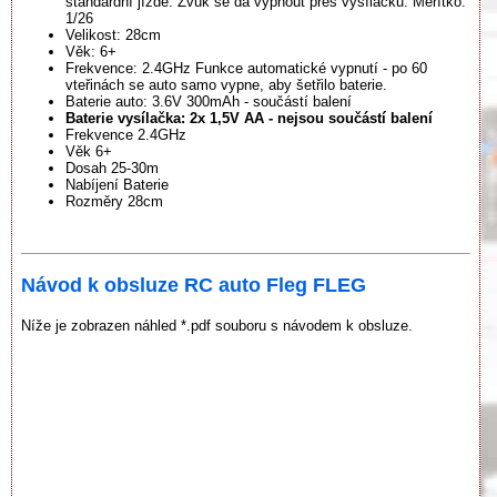
standardní jízdě. Zvuk se dá vypnout přes vysílačku. Měřítko:
1/26
Velikost: 28cm
Věk: 6+
Frekvence: 2.4GHz Funkce automatické vypnutí - po 60
vteřinách se auto samo vypne, aby šetřilo baterie.
Baterie auto: 3.6V 300mAh - součástí balení
Baterie vysílačka: 2x 1,5V AA - nejsou součástí balení
Frekvence 2.4GHz
Věk 6+
Dosah 25-30m
Nabíjení Baterie
Rozměry 28cm
Návod k obsluze RC auto Fleg FLEG
Níže je zobrazen náhled *.pdf souboru s návodem k obsluze.