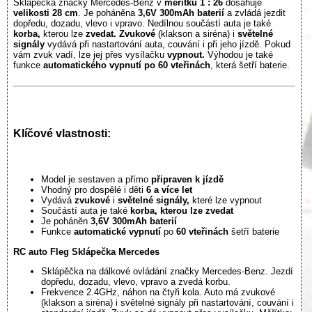
Sklápěčka značky Mercedes-Benz v
měřítku 1 : 26
dosahuje
velikosti 28 cm
. Je poháněna
3,6V 300mAh baterií
a zvládá jezdit
dopředu, dozadu, vlevo i vpravo. Nedílnou součástí auta je také
korba,
kterou lze
zvedat.
Zvukové
(klakson a siréna) i
světelné
signály
vydává při nastartování auta, couvání i při jeho jízdě. Pokud
vám zvuk vadí, lze jej přes vysílačku
vypnout.
Výhodou je také
funkce
automatického
vypnutí po 60 vteřinách
, která šetří baterie.
Klíčové vlastnosti:
Model je sestaven a přímo
připraven
k jízdě
Vhodný pro dospělé i děti
6 a více let
Vydává
zvukové
i
světelné signály,
které lze vypnout
Součástí auta je také
korba, kterou lze zvedat
Je poháněn
3,6V 300mAh baterií
Funkce
automatické vypnutí
po
60 vteřinách
šetří baterie
RC auto Fleg Sklápečka Mercedes
Sklápěčka na dálkové ovládání značky Mercedes-Benz. Jezdí
dopředu, dozadu, vlevo, vpravo a zvedá korbu.
Frekvence 2.4GHz, náhon na čtyři kola. Auto má zvukové
(klakson a siréna) i světelné signály při nastartování, couvání i