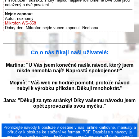
Při rozložení sušáku, šňůry nejsou napjaté rovnoměrně Dvě pole jsou
natažený a dvě povolení ...
Nejde zapnout
Autor: neznámý
Mikrofon WS-858
Dobry den. Mikrofon nejde vubec zapnout. Nechapu. ...
Co o nás říkají naši uživatelé:
Martina: "U Vás jsem konečně našla návod, který jsem
nikde nemohla najít! Naprostá spokojenost!"
Mojmír: "Váš web mi hodně pomohl, protože návod
nebyl k výrobku přiložen. Děkuji mnohokrát."
Jana: "Děkuji za tyto stránky! Díky vašemu návodu jsem
opět zprovoznila svou myčku."
Prohlížejte návody k obsluze v češtine v naší online knihovně, manuály a
příručky k obsluze ke stažení ve formátu PDF. Databáze s návody je
neustále aktualizována a doplňována o nové výrobky. Sháníte návod?