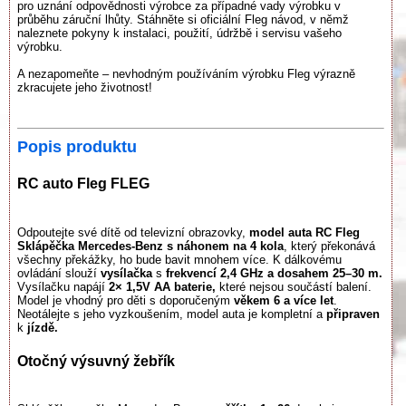
pro uznání odpovědnosti výrobce za případné vady výrobku v
průběhu záruční lhůty. Stáhněte si oficiální Fleg návod, v němž
naleznete pokyny k instalaci, použití, údržbě i servisu vašeho
výrobku.
A nezapomeňte – nevhodným používáním výrobku Fleg výrazně
zkracujete jeho životnost!
Popis produktu
RC auto Fleg FLEG
Odpoutejte své dítě od televizní obrazovky,
model auta RC Fleg
Sklápěčka Mercedes-Benz s náhonem na 4 kola
, který překonává
všechny překážky, ho bude bavit mnohem více. K dálkovému
ovládání slouží
vysílačka
s
frekvencí 2,4 GHz a dosahem 25–30 m.
Vysílačku napájí
2× 1,5V AA baterie,
které nejsou součástí balení.
Model je vhodný pro děti s doporučeným
věkem 6 a více let
.
Neotálejte s jeho vyzkoušením, model auta je kompletní a
připraven
k
jízdě.
Otočný výsuvný žebřík