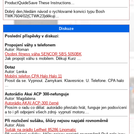
ProductQuideSave These Instructions...
Dobrý den,hledám návod o rychlovarné konvici typu Bosh
TWK7604/02(CTWK23)děkuji...
Diskuze
Poslední příspěvky v diskuzi
:
Propojení váhy s telefonem
Autor: Roman
Osobní fitness váha SENCOR SBS 5050BK
Jak propojit váhu s mobilem. Děkuji Kurz ...
Dotaz
Autor: Lenka
Mobilní telefon CPA Halo Halo 11
Prosit da se. Vypnout. Zamykani. Klavesnice. U. Telefone. CPA halo
...
Autorádio Akai ACP 300-nefunguje
Autor: Magdalena
Autorádio AKAI ACP-300 černé
Prosím o radu co dělat: autorádio přestalo hrát, funguje jen podsvícení
a to i při odpojení všech zdroj- vypnutí motoru....
Při rozložení sušáku, šňůry nejsou napjaté rovnoměrně
Autor: Alois
Sušák na prádlo Leifheit 85286 Linomatic