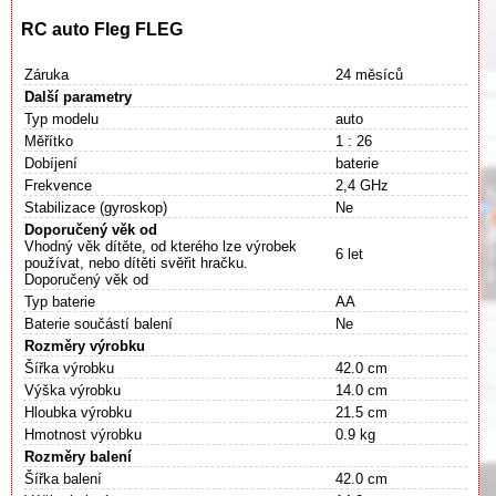
RC auto Fleg FLEG
Záruka
24 měsíců
Další parametry
Typ modelu
auto
Měřítko
1 : 26
Dobíjení
baterie
Frekvence
2,4 GHz
Stabilizace (gyroskop)
Ne
Doporučený věk od
Vhodný věk dítěte, od kterého lze výrobek
6 let
používat, nebo dítěti svěřit hračku.
Doporučený věk od
Typ baterie
AA
Baterie součástí balení
Ne
Rozměry výrobku
Šířka výrobku
42.0 cm
Výška výrobku
14.0 cm
Hloubka výrobku
21.5 cm
Hmotnost výrobku
0.9 kg
Rozměry balení
Šířka balení
42.0 cm