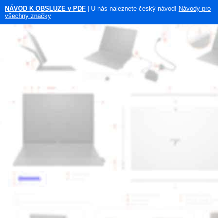
NÁVOD K OBSLUZE v PDF
| U nás naleznete český návod!
Návody pro
všechny značky