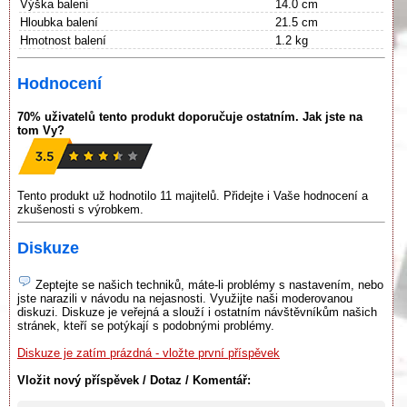
Výška balení
14.0 cm
Hloubka balení
21.5 cm
Hmotnost balení
1.2 kg
Hodnocení
70% uživatelů tento produkt doporučuje ostatním. Jak jste na
tom Vy?
Tento produkt už hodnotilo 11 majitelů. Přidejte i Vaše hodnocení a
zkušenosti s výrobkem.
Diskuze
Zeptejte se našich techniků, máte-li problémy s nastavením, nebo
jste narazili v návodu na nejasnosti. Využijte naši moderovanou
diskuzi. Diskuze je veřejná a slouží i ostatním návštěvníkům našich
stránek, kteří se potýkají s podobnými problémy.
Diskuze je zatím prázdná - vložte první příspěvek
Vložit nový příspěvek / Dotaz / Komentář: