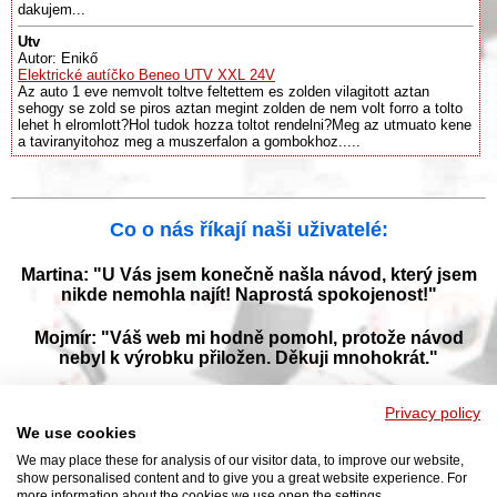
dakujem...
Utv
Autor: Enikő
Elektrické autíčko Beneo UTV XXL 24V
Az auto 1 eve nemvolt toltve feltettem es zolden vilagitott aztan
sehogy se zold se piros aztan megint zolden de nem volt forro a tolto
lehet h elromlott?Hol tudok hozza toltot rendelni?Meg az utmuato kene
a taviranyitohoz meg a muszerfalon a gombokhoz.....
Co o nás říkají naši uživatelé:
Martina: "U Vás jsem konečně našla návod, který jsem
nikde nemohla najít! Naprostá spokojenost!"
Mojmír: "Váš web mi hodně pomohl, protože návod
nebyl k výrobku přiložen. Děkuji mnohokrát."
Jana: "Děkuji za tyto stránky! Díky vašemu návodu jsem
Privacy policy
opět zprovoznila svou myčku."
We use cookies
We may place these for analysis of our visitor data, to improve our website,
show personalised content and to give you a great website experience. For
more information about the cookies we use open the settings.