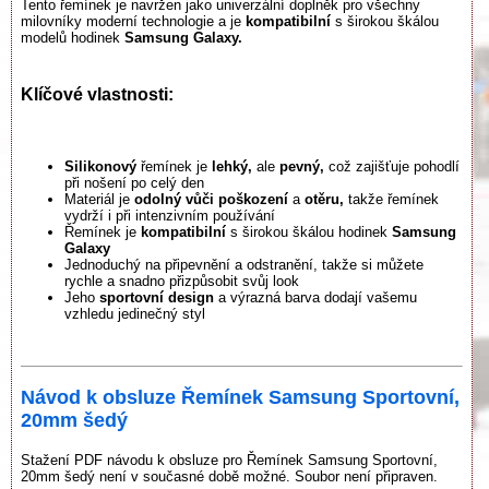
Tento řemínek je navržen jako univerzální doplněk pro všechny
milovníky moderní technologie a je
kompatibilní
s širokou škálou
modelů hodinek
Samsung Galaxy.
Klíčové vlastnosti:
Silikonový
řemínek je
lehký,
ale
pevný,
což zajišťuje pohodlí
při nošení po celý den
Materiál je
odolný vůči poškození
a
otěru,
takže řemínek
vydrží i při intenzivním používání
Řemínek je
kompatibilní
s širokou škálou hodinek
Samsung
Galaxy
Jednoduchý na připevnění a odstranění, takže si můžete
rychle a snadno přizpůsobit svůj look
Jeho
sportovní design
a výrazná barva dodají vašemu
vzhledu jedinečný styl
Návod k obsluze Řemínek Samsung Sportovní,
20mm šedý
Stažení PDF návodu k obsluze pro Řemínek Samsung Sportovní,
20mm šedý není v současné době možné. Soubor není připraven.