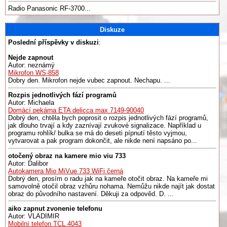
Radio Panasonic RF-3700...
Diskuze
Poslední příspěvky v diskuzi
:
Nejde zapnout
Autor: neznámý
Mikrofon WS-858
Dobry den. Mikrofon nejde vubec zapnout. Nechapu. ...
Rozpis jednotlivých fází programů
Autor: Michaela
Domácí pekárna ETA delicca max 7149-90040
Dobrý den, chtěla bych poprosit o rozpis jednotlivých fází programů,
jak dlouho trvají a kdy zaznívají zvukové signalizace. Například u
programu rohlík/ bulka se má do deseti pípnutí těsto vyjmou,
vytvarovat a pak program dokončit, ale nikde není napsáno po...
otočený obraz na kamere mio viu 733
Autor: Dalibor
Autokamera Mio MiVue 733 WiFi černá
Dobrý den, prosím o radu jak na kameře otočit obraz. Na kameře mi
samovolně otočil obraz vzhůru nohama. Nemůžu nikde najít jak dostat
obraz do původního nastavení. Děkuji za odpověd. D. ...
aiko zapnut zvonenie telefonu
Autor: VLADIMIR
Mobilní telefon TCL 4043