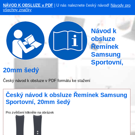
NÁVOD K OBSLUZE v PDF
| U nás naleznete český návod!
Návody pro
všechny značky
Návod k
obsluze
Řemínek
Samsung
Sportovní,
20mm šedý
Český návod k obsluze v PDF formátu ke stažení
Český návod k obsluze Řemínek Samsung
Sportovní, 20mm šedý
Pro zvětšení klikněte na obrázek