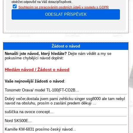
obdržet odpověď na Váš dotaz/příspěvek.
Souhlasím se zpracováním osobních údajů v souladu s GDPR
Žádost o návod
Nenašli jste návod, který hledáte?
Dejte nám vědět a my se
pokusíme chybějící návod doplnit:
Hledám návod / Žádost o návod
Vaše nejnovější žádosti o návod
:
Tonometr Orava/ model TL-100(FT-CO2B...
Dobrý večer,dostala jsem parni zehlicku singer ssg8000 ale tam nebyl
navod na obsluhu, prosím o zaslání.predem děkuji ...
sušička na ovoce concept...
Nord SK500E...
Kamille KM-6831 prosímo český návod...