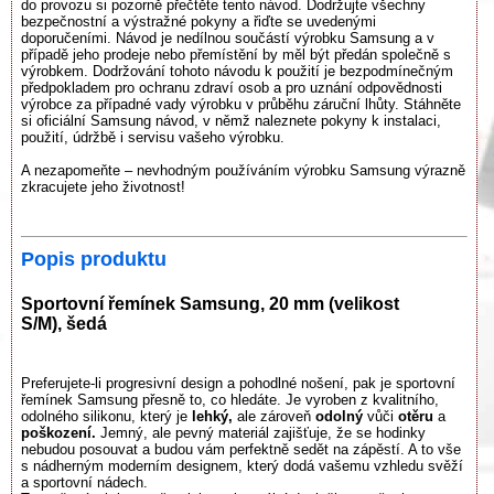
do provozu si pozorně přečtěte tento návod. Dodržujte všechny
bezpečnostní a výstražné pokyny a řiďte se uvedenými
doporučeními. Návod je nedílnou součástí výrobku Samsung a v
případě jeho prodeje nebo přemístění by měl být předán společně s
výrobkem. Dodržování tohoto návodu k použití je bezpodmínečným
předpokladem pro ochranu zdraví osob a pro uznání odpovědnosti
výrobce za případné vady výrobku v průběhu záruční lhůty. Stáhněte
si oficiální Samsung návod, v němž naleznete pokyny k instalaci,
použití, údržbě i servisu vašeho výrobku.
A nezapomeňte – nevhodným používáním výrobku Samsung výrazně
zkracujete jeho životnost!
Popis produktu
Sportovní řemínek Samsung, 20 mm (velikost
S/M), šedá
Preferujete-li progresivní design a pohodlné nošení, pak je sportovní
řemínek Samsung přesně to, co hledáte. Je vyroben z kvalitního,
odolného silikonu, který je
lehký,
ale zároveň
odolný
vůči
otěru
a
poškození.
Jemný, ale pevný materiál zajišťuje, že se hodinky
nebudou posouvat a budou vám perfektně sedět na zápěstí. A to vše
s nádherným moderním designem, který dodá vašemu vzhledu svěží
a sportovní nádech.