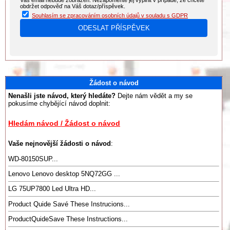
obdržet odpověď na Váš dotaz/příspěvek.
Souhlasím se zpracováním osobních údajů v souladu s GDPR
Žádost o návod
Nenašli jste návod, který hledáte?
Dejte nám vědět a my se
pokusíme chybějící návod doplnit:
Hledám návod / Žádost o návod
Vaše nejnovější žádosti o návod
:
WD-80150SUP...
Lenovo Lenovo desktop 5NQ72GG ...
LG 75UP7800 Led Ultra HD...
Product Quide Savé These Instrucions...
ProductQuideSave These Instructions...