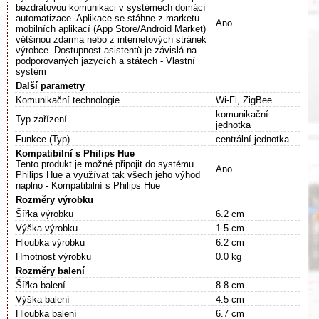
bezdrátovou komunikaci v systémech domácí
automatizace. Aplikace se stáhne z marketu
Ano
mobilních aplikací (App Store/Android Market)
většinou zdarma nebo z internetových stránek
výrobce. Dostupnost asistentů je závislá na
podporovaných jazycích a státech - Vlastní
systém
Další parametry
Komunikační technologie
Wi-Fi, ZigBee
komunikační
Typ zařízení
jednotka
Funkce (Typ)
centrální jednotka
Kompatibilní s Philips Hue
Tento produkt je možné připojit do systému
Ano
Philips Hue a využívat tak všech jeho výhod
naplno - Kompatibilní s Philips Hue
Rozměry výrobku
Šířka výrobku
6.2 cm
Výška výrobku
1.5 cm
Hloubka výrobku
6.2 cm
Hmotnost výrobku
0.0 kg
Rozměry balení
Šířka balení
8.8 cm
Výška balení
4.5 cm
Hloubka balení
6.7 cm