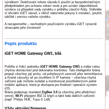
výrobkem. Dodržování tohoto návodu k použití je bezpodmínečným
předpokladem pro ochranu zdraví osob a pro uznání odpovědnosti
výrobce za případné vady výrobku v průběhu záruční lhůty. Stáhněte
si oficiální iGET návod, v němž naleznete pokyny k instalaci, použití,
údržbě i servisu vašeho výrobku.
A nezapomeňte – nevhodným používáním výrobku iGET výrazně
zkracujete jeho životnost!
Popis produktu
iGET HOME Gateway GW1, bílá
Pořiďte si řídicí jednotku
iGET HOME Gateway GW1
a mějte celou
chytrou domácnost pod dokonalou kontrolou. Tato inteligentní brána
propojí všechny její prvky, od pohybových senzorů přes termohlavice
a řízené zásuvky až po osvětlení či IP kamery – všechna chytrá
zařízení pak můžete ovládat a monitorovat prostřednictvím jedné
mobilní aplikace, která je dostupná pro Android i operační systém
iOS.
Brána podporuje standard
ZigBee 3.0
(a všechny jeho předchozí
verze),
Wi-Fi
připojení 802.11 b/g/n a také řadu dalších zařízení
(např. Philips HUE, Tuya či Lidl).
Vždy aktuální firmware