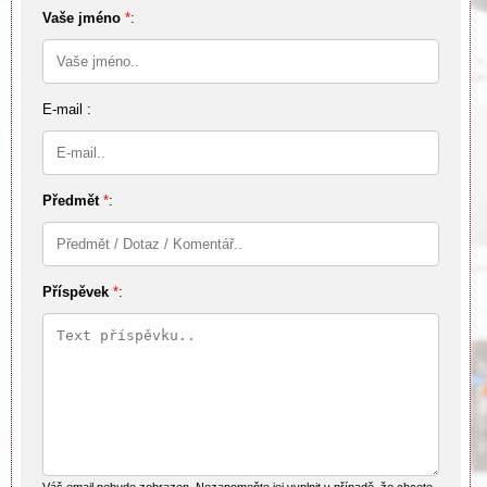
Vaše jméno
*
:
E-mail :
Předmět
*
:
Příspěvek
*
:
Váš email nebude zobrazen. Nezapomeňte jej vyplnit v případě, že chcete