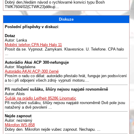
Dobrý den,hledám návod o rychlovarné konvici typu Bosh
TWK7604/02(CTWK23)děkuji...
Diskuze
Poslední příspěvky v diskuzi
:
Dotaz
Autor: Lenka
Mobilní telefon CPA Halo Halo 11
Prosit da se. Vypnout. Zamykani. Klavesnice. U. Telefone. CPA halo
...
Autorádio Akai ACP 300-nefunguje
Autor: Magdalena
Autorádio AKAI ACP-300 černé
Prosím o radu co dělat: autorádio přestalo hrát, funguje jen podsvícení
a to i při odpojení všech zdroj- vypnutí motoru....
Při rozložení sušáku, šňůry nejsou napjaté rovnoměrně
Autor: Alois
Sušák na prádlo Leifheit 85286 Linomatic
Při rozložení sušáku, šňůry nejsou napjaté rovnoměrně Dvě pole jsou
natažený a dvě povolení ...
Nejde zapnout
Autor: neznámý
Mikrofon WS-858
Dobry den. Mikrofon nejde vubec zapnout. Nechapu. ...