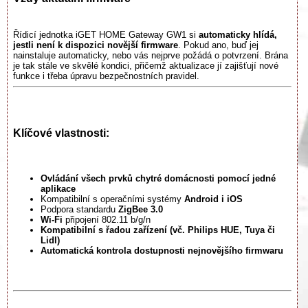
Řídicí jednotka iGET HOME Gateway GW1 si
automaticky hlídá,
jestli není k dispozici novější firmware
. Pokud ano, buď jej
nainstaluje automaticky, nebo vás nejprve požádá o potvrzení. Brána
je tak stále ve skvělé kondici, přičemž aktualizace jí zajišťují nové
funkce i třeba úpravu bezpečnostních pravidel.
Klíčové vlastnosti:
Ovládání všech prvků chytré domácnosti pomocí jedné
aplikace
Kompatibilní s operačními systémy
Android i iOS
Podpora standardu
ZigBee 3.0
Wi-Fi
připojení 802.11 b/g/n
Kompatibilní s řadou zařízení (vč. Philips HUE, Tuya či
Lidl)
Automatická kontrola dostupnosti nejnovějšího firmwaru