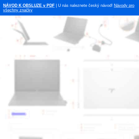
NÁVOD K OBSLUZE v PDF
| U nás naleznete český návod!
Návody pro
všechny značky