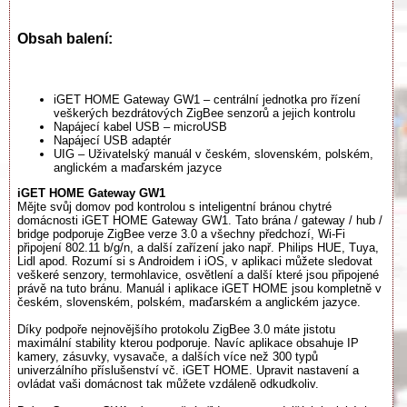
Obsah balení:
iGET HOME Gateway GW1 – centrální jednotka pro řízení
veškerých bezdrátových ZigBee senzorů a jejich kontrolu
Napájecí kabel USB – microUSB
Napájecí USB adaptér
UIG – Uživatelský manuál v českém, slovenském, polském,
anglickém a maďarském jazyce
iGET HOME Gateway GW1
Mějte svůj domov pod kontrolou s inteligentní bránou chytré
domácnosti iGET HOME Gateway GW1. Tato brána / gateway / hub /
bridge podporuje ZigBee verze 3.0 a všechny předchozí, Wi-Fi
připojení 802.11 b/g/n, a další zařízení jako např. Philips HUE, Tuya,
Lidl apod. Rozumí si s Androidem i iOS, v aplikaci můžete sledovat
veškeré senzory, termohlavice, osvětlení a další které jsou připojené
právě na tuto bránu. Manuál i aplikace iGET HOME jsou kompletně v
českém, slovenském, polském, maďarském a anglickém jazyce.
Díky podpoře nejnovějšího protokolu ZigBee 3.0 máte jistotu
maximální stability kterou podporuje. Navíc aplikace obsahuje IP
kamery, zásuvky, vysavače, a dalších více než 300 typů
univerzálního příslušenství vč. iGET HOME. Upravit nastavení a
ovládat vaši domácnost tak můžete vzdáleně odkudkoliv.