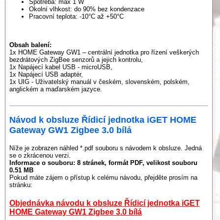
Spotřeba: max 1 W
Okolní vlhkost: do 90% bez kondenzace
Pracovní teplota: -10°C až +50°C
Obsah balení:
1x HOME Gateway GW1 – centrální jednotka pro řízení veškerých
bezdrátových ZigBee senzorů a jejich kontrolu,
1x Napájecí kabel USB - microUSB,
1x Napájecí USB adaptér,
1x UIG - Uživatelský manuál v českém, slovenském, polském,
anglickém a maďarském jazyce.
Návod k obsluze Řídicí jednotka iGET HOME
Gateway GW1 Zigbee 3.0 bílá
Níže je zobrazen náhled *.pdf souboru s návodem k obsluze. Jedná
se o zkrácenou verzi.
Informace o souboru:
8 stránek
, formát PDF, velikost souboru
0.51 MB
Pokud máte zájem o přístup k celému návodu, přejděte prosím na
stránku:
Objednávka návodu k obsluze Řídicí jednotka iGET
HOME Gateway GW1 Zigbee 3.0 bílá