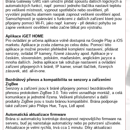
Brána Gateway GW1 vám umožní přidat spoustu dalších logických a
automatických funkcí, např. pomocí jednoho tlačítka nastavit teplotu
pro veškeré místnosti, vypnout spotřebiče nebo osvětlení, při
vyvolání poplachu alarmem naopak zapnout veškeré osvětlení apod.
Samozřejmostí je spárování s funkcemi z dalších zařízení které jsou
připojeny pomocí Wi-Fi, jako např. kamery - při detekci pohybu se
zapne venkovní osvětlení nebo začne blikat pro výstrahu.
Aplikace iGET HOME
Pro ovládání je určena aplikace volně dostupná na Google Play a iOS
marketu. Aplikace je zcela zdarma po celou dobu. Pomocí této
aplikace je možné provést přehledně kompletní nastavení, přidávat
senzory, ovládat IP kamery, řízené zásuvky apod. Aplikace je v
českém, slovenském, polském, maďarském, anglickém jazyce a
mnoha dalších. Jedna aplikace tak sdružuje nastavení a ovládání
zařízení připojených k bráně, IP kamer, smart tlačítek, řízených
zásuvek, atd. all-in-one.
Bezdrátový přenos a kompatibilita se senzory a zařízeními
ZigBee
Senzory a zařízení jsou k bráně připojeny pomocí bezdrátového
přenosu protokolem ZigBee 3.0. Toto velmi usnadňuje montáž, a celá
komunikace je jednotně řízena. Veškeré příslušenství a další
produkty ZigBee jsou s touto bránou kompatibilní. Brána podporuje
také zařízení jako Philips Hue, Tuya, Lidl apod.
Automatická aktualizace firmware
Brána si automaticky kontroluje dostupnost nejnovějšího firmware na
serveru, buď jej nainstaluje automaticky nebo po potvrzení uživatele.
Aktualizace je velmi rychlá, trvá cca 1 minutu. Díky aktualizaci