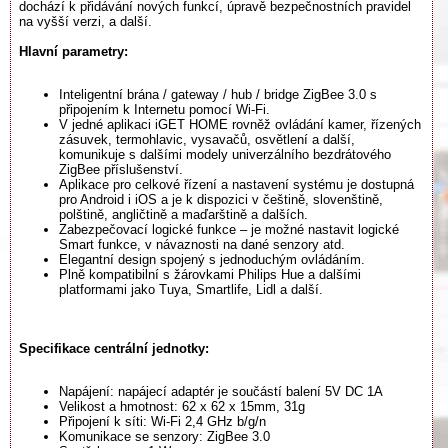
dochází k přidávání nových funkcí, úpravě bezpečnostních pravidel
na vyšší verzi, a další.
Hlavní parametry:
Inteligentní brána / gateway / hub / bridge ZigBee 3.0 s
připojením k Internetu pomocí Wi-Fi.
V jedné aplikaci iGET HOME rovněž ovládání kamer, řízených
zásuvek, termohlavic, vysavačů, osvětlení a další,
komunikuje s dalšími modely univerzálního bezdrátového
ZigBee příslušenství.
Aplikace pro celkové řízení a nastavení systému je dostupná
pro Android i iOS a je k dispozici v češtině, slovenštině,
polštině, angličtině a maďarštině a dalších.
Zabezpečovací logické funkce – je možné nastavit logické
Smart funkce, v návaznosti na dané senzory atd.
Elegantní design spojený s jednoduchým ovládáním.
Plně kompatibilní s žárovkami Philips Hue a dalšími
platformami jako Tuya, Smartlife, Lidl a další.
Specifikace centrální jednotky:
Napájení: napájecí adaptér je součástí balení 5V DC 1A
Velikost a hmotnost: 62 x 62 x 15mm, 31g
Připojení k síti: Wi-Fi 2,4 GHz b/g/n
Komunikace se senzory: ZigBee 3.0