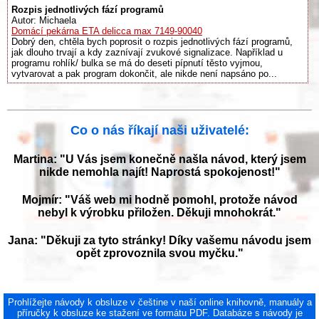
Rozpis jednotlivých fází programů
Autor: Michaela
Domácí pekárna ETA delicca max 7149-90040
Dobrý den, chtěla bych poprosit o rozpis jednotlivých fází programů,
jak dlouho trvají a kdy zaznívají zvukové signalizace. Například u
programu rohlík/ bulka se má do deseti pípnutí těsto vyjmou,
vytvarovat a pak program dokončit, ale nikde není napsáno po...
Co o nás říkají naši uživatelé:
Martina: "U Vás jsem konečně našla návod, který jsem
nikde nemohla najít! Naprostá spokojenost!"
Mojmír: "Váš web mi hodně pomohl, protože návod
nebyl k výrobku přiložen. Děkuji mnohokrát."
Jana: "Děkuji za tyto stránky! Díky vašemu návodu jsem
opět zprovoznila svou myčku."
Prohlížejte návody k obsluze v češtine v naší online knihovně, manuály a
příručky k obsluze ke stažení ve formátu PDF. Databáze s návody je