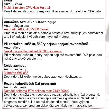
Dotaz
Autor: Lenka
Mobilní telefon CPA Halo Halo 11
Prosit da se. Vypnout. Zamykani. Klavesnice. U. Telefone. CPA halo
...
Autorádio Akai ACP 300-nefunguje
Autor: Magdalena
Autorádio AKAI ACP-300 černé
Prosím o radu co dělat: autorádio přestalo hrát, funguje jen podsvícení
a to i při odpojení všech zdroj- vypnutí motoru....
Při rozložení sušáku, šňůry nejsou napjaté rovnoměrně
Autor: Alois
Sušák na prádlo Leifheit 85286 Linomatic
Při rozložení sušáku, šňůry nejsou napjaté rovnoměrně Dvě pole jsou
natažený a dvě povolení ...
Nejde zapnout
Autor: neznámý
Mikrofon WS-858
Dobry den. Mikrofon nejde vubec zapnout. Nechapu. ...
Rozpis jednotlivých fází programů
Autor: Michaela
Domácí pekárna ETA delicca max 7149-90040
Dobrý den, chtěla bych poprosit o rozpis jednotlivých fází programů,
jak dlouho trvají a kdy zaznívají zvukové signalizace. Například u
programu rohlík/ bulka se má do deseti pípnutí těsto vyjmou,
vytvarovat a pak program dokončit, ale nikde není napsáno po...