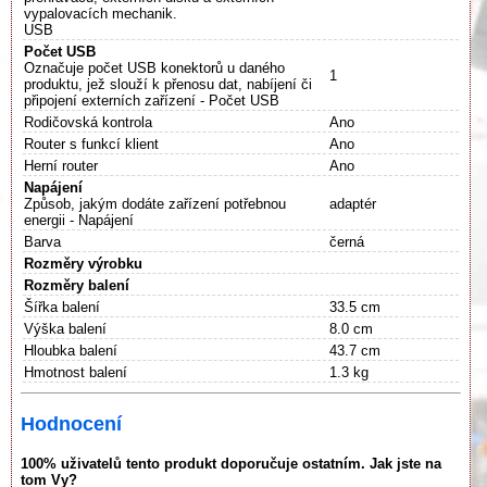
vypalovacích mechanik.
USB
Počet USB
Označuje počet USB konektorů u daného
1
produktu, jež slouží k přenosu dat, nabíjení či
připojení externích zařízení - Počet USB
Rodičovská kontrola
Ano
Router s funkcí klient
Ano
Herní router
Ano
Napájení
Způsob, jakým dodáte zařízení potřebnou
adaptér
energii - Napájení
Barva
černá
Rozměry výrobku
Rozměry balení
Šířka balení
33.5 cm
Výška balení
8.0 cm
Hloubka balení
43.7 cm
Hmotnost balení
1.3 kg
Hodnocení
100% uživatelů tento produkt doporučuje ostatním. Jak jste na
tom Vy?