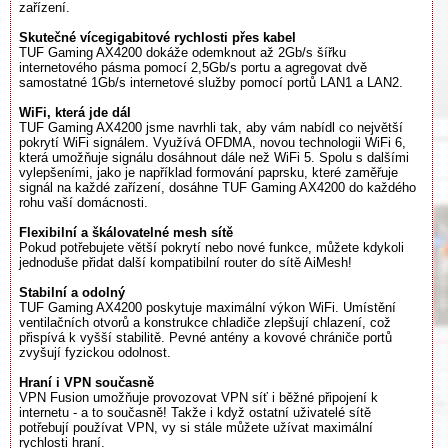
zařízení.
Skutečné vícegigabitové rychlosti přes kabel
TUF Gaming AX4200 dokáže odemknout až 2Gb/s šířku
internetového pásma pomocí 2,5Gb/s portu a agregovat dvě
samostatné 1Gb/s internetové služby pomocí portů LAN1 a LAN2.
WiFi, která jde dál
TUF Gaming AX4200 jsme navrhli tak, aby vám nabídl co největší
pokrytí WiFi signálem. Využívá OFDMA, novou technologii WiFi 6,
která umožňuje signálu dosáhnout dále než WiFi 5. Spolu s dalšími
vylepšeními, jako je například formování paprsku, které zaměřuje
signál na každé zařízení, dosáhne TUF Gaming AX4200 do každého
rohu vaší domácnosti.
Flexibilní a škálovatelné mesh sítě
Pokud potřebujete větší pokrytí nebo nové funkce, můžete kdykoli
jednoduše přidat další kompatibilní router do sítě AiMesh!
Stabilní a odolný
TUF Gaming AX4200 poskytuje maximální výkon WiFi. Umístění
ventilačních otvorů a konstrukce chladiče zlepšují chlazení, což
přispívá k vyšší stabilitě. Pevné antény a kovové chrániče portů
zvyšují fyzickou odolnost.
Hraní i VPN současně
VPN Fusion umožňuje provozovat VPN síť i běžné připojení k
internetu - a to současně! Takže i když ostatní uživatelé sítě
potřebují používat VPN, vy si stále můžete užívat maximální
rychlosti hraní.