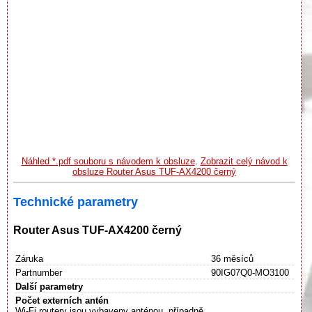
Náhled *.pdf souboru s návodem k obsluze
.
Zobrazit celý návod k
obsluze Router Asus TUF-AX4200 černý
Technické parametry
Router Asus TUF-AX4200 černý
Záruka
36 měsíců
Partnumber
90IG07Q0-MO3100
Další parametry
Počet externích antén
Wi-Fi routery jsou vybaveny anténou, případně