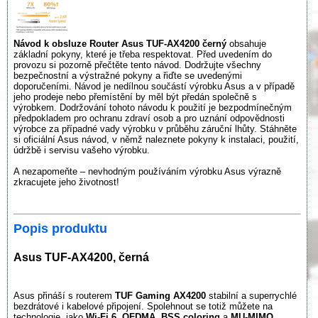
Návod k obsluze Router Asus TUF-AX4200 černý
obsahuje
základní pokyny, které je třeba respektovat. Před uvedením do
provozu si pozorně přečtěte tento návod. Dodržujte všechny
bezpečnostní a výstražné pokyny a řiďte se uvedenými
doporučeními. Návod je nedílnou součástí výrobku Asus a v případě
jeho prodeje nebo přemístění by měl být předán společně s
výrobkem. Dodržování tohoto návodu k použití je bezpodmínečným
předpokladem pro ochranu zdraví osob a pro uznání odpovědnosti
výrobce za případné vady výrobku v průběhu záruční lhůty. Stáhněte
si oficiální Asus návod, v němž naleznete pokyny k instalaci, použití,
údržbě i servisu vašeho výrobku.
A nezapomeňte – nevhodným používáním výrobku Asus výrazně
zkracujete jeho životnost!
Popis produktu
Asus TUF-AX4200, černá
Asus přináší s routerem
TUF Gaming AX4200
stabilní a superrychlé
bezdrátové i kabelové připojení. Spolehnout se totiž můžete na
technologie, jako
Wi-Fi 6
,
OFDMA
,
BSS coloring
a
MU-MIMO
,