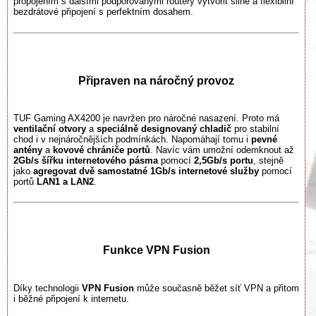
propojením s dalšími podporovanými routery vytvořit silné a flexibilní
bezdrátové připojení s perfektním dosahem.
Připraven na náročný provoz
TUF Gaming AX4200 je navržen pro náročné nasazení. Proto má
ventilační otvory
a
speciálně designovaný chladič
pro stabilní
chod i v nejnáročnějších podmínkách. Napomáhají tomu i
pevné
antény
a
kovové chrániče portů
. Navíc vám umožní odemknout až
2Gb/s šířku internetového pásma
pomocí
2,5Gb/s portu
, stejně
jako
agregovat dvě samostatné 1Gb/s internetové služby
pomocí
portů
LAN1 a LAN2
.
Funkce
VPN Fusion
Díky technologii
VPN Fusion
může současně běžet síť VPN a přitom
i běžné připojení k internetu.