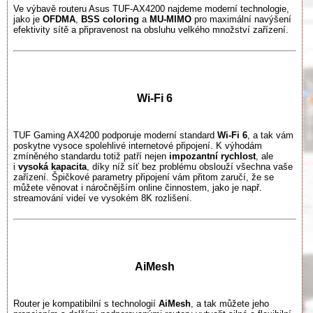
Ve výbavě routeru Asus TUF-AX4200 najdeme moderní technologie,
jako je
OFDMA
,
BSS coloring
a
MU-MIMO
pro maximální navýšení
efektivity sítě a připravenost na obsluhu velkého množství zařízení.
Wi-Fi 6
TUF Gaming AX4200 podporuje moderní standard
Wi-Fi 6
, a tak vám
poskytne vysoce spolehlivé internetové připojení. K výhodám
zmíněného standardu totiž patří nejen
impozantní rychlost
, ale
i
vysoká kapacita
, díky níž síť bez problému obslouží všechna vaše
zařízení. Špičkové parametry připojení vám přitom zaručí, že se
můžete věnovat i náročnějším online činnostem, jako je např.
streamování videí ve vysokém 8K rozlišení.
AiMesh
Router je kompatibilní s technologií
AiMesh
, a tak můžete jeho