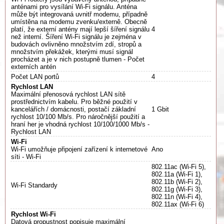
anténami pro vysílání Wi-Fi signálu. Anténa
může být integrovaná uvnitř modemu, případně
umístěna na modemu zvenku/externě. Obecně
platí, že externí antény mají lepší šíření signálu
4
než interní. Šíření Wi-Fi signálu je zejména v
budovách ovlivněno množstvím zdí, stropů a
množstvím překážek, kterými musí signál
procházet a je v nich postupně tlumen - Počet
externích antén
Počet LAN portů
4
Rychlost LAN
Maximální přenosová rychlost LAN sítě
prostřednictvím kabelu. Pro běžné použití v
kancelářích / domácnosti, postačí základní
1 Gbit
rychlost 10/100 Mb/s. Pro náročnější použití a
hraní her je vhodná rychlost 10/100/1000 Mb/s -
Rychlost LAN
Wi-Fi
Wi-Fi umožňuje připojení zařízení k internetové
Ano
síti - Wi-Fi
802.11ac (Wi-Fi 5),
802.11a (Wi-Fi 1),
802.11b (Wi-Fi 2),
Wi-Fi Standardy
802.11g (Wi-Fi 3),
802.11n (Wi-Fi 4),
802.11ax (Wi-Fi 6)
Rychlost Wi-Fi
Datová propustnost popisuje maximální