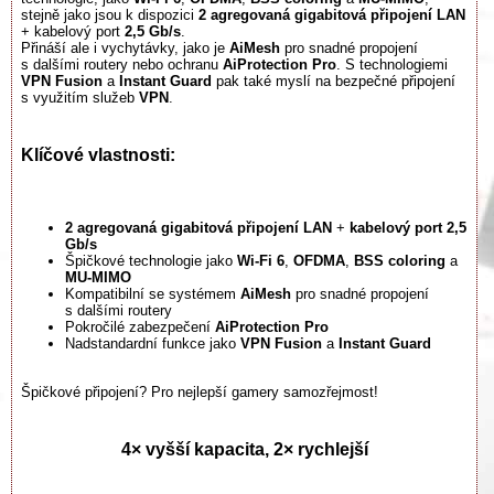
stejně jako jsou k dispozici
2 agregovaná gigabitová připojení LAN
+ kabelový port
2,5 Gb/s
.
Přináší ale i vychytávky, jako je
AiMesh
pro snadné propojení
s dalšími routery nebo ochranu
AiProtection Pro
. S technologiemi
VPN Fusion
a
Instant Guard
pak také myslí na bezpečné připojení
s využitím služeb
VPN
.
Klíčové vlastnosti:
2 agregovaná gigabitová připojení LAN
+
kabelový port 2,5
Gb/s
Špičkové technologie jako
Wi-Fi 6
,
OFDMA
,
BSS coloring
a
MU-MIMO
Kompatibilní se systémem
AiMesh
pro snadné propojení
s dalšími routery
Pokročilé zabezpečení
AiProtection Pro
Nadstandardní funkce jako
VPN Fusion
a
Instant Guard
Špičkové připojení? Pro nejlepší gamery samozřejmost!
4× vyšší kapacita, 2× rychlejší