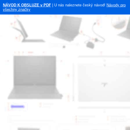
NÁVOD K OBSLUZE v PDF
| U nás naleznete český návod!
Návody pro
všechny značky