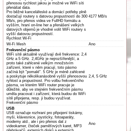
přenosou rychlost jakou je možné ve WiFi síti
přenášat data.
Pro běžné kancelářeské a domácí potřeby plně
dostačují routery s datovou propustností do 300
4177 MB/s
Mb/s, pro přenos videa ve FullHD formátu a
vyšším, hraní on-line her a přenášení velkých
datových objemů je vhodné volit WiFi routery s
vyšší datovou propustností.
Rychlost Wi-Fi
Wi-Fi Mesh
Ano
Frekvenční pásmo
WiFi sítě aktuálně využívají dvě frekvence: 2,4
GHz a 5 GHz. 2,4GHz je nejrozšířenější, a
proto také zahlcené velkým množstvím
zařízení, které v něm pracují, toto pásmo
začíná být "pomalé". 5 GHz je méně zahlcené
a poskytuje několikanásobně vyšší přenosovou
2,4, 5 GHz
ryhlost a propustnost. Pro volbu frekvenčního
pásma, ve kterém WiFi router pracuje je
důležité, aby ve stejném frekvenčním pásmu
uměla pracovat i zařízení, která budou do WiFi
sítě připojena, resp. ji budou využívat.
Frekvenční pásmo
USB
USB označuje rozhraní pro připojení tiskárny,
myši, klávesnice, joysticky, fotoaparáty,
modemy atd., ale i pro přenos dat z
Ano
videokamer, čteček paměťových karet, MP3
přehrávačů, externích disků a externích