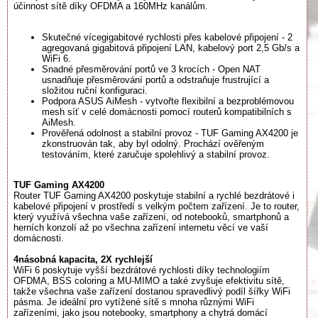
účinnost sítě díky OFDMA a 160MHz kanálům.
Skutečné vícegigabitové rychlosti přes kabelové připojení - 2
agregovaná gigabitová připojení LAN, kabelový port 2,5 Gb/s a
WiFi 6.
Snadné přesměrování portů ve 3 krocích - Open NAT
usnadňuje přesměrování portů a odstraňuje frustrující a
složitou ruční konfiguraci.
Podpora ASUS AiMesh - vytvořte flexibilní a bezproblémovou
mesh síť v celé domácnosti pomocí routerů kompatibilních s
AiMesh.
Prověřená odolnost a stabilní provoz - TUF Gaming AX4200 je
zkonstruován tak, aby byl odolný. Prochází ověřeným
testováním, které zaručuje spolehlivý a stabilní provoz.
TUF Gaming AX4200
Router TUF Gaming AX4200 poskytuje stabilní a rychlé bezdrátové i
kabelové připojení v prostředí s velkým počtem zařízení. Je to router,
který využívá všechna vaše zařízení, od notebooků, smartphonů a
herních konzolí až po všechna zařízení internetu věcí ve vaší
domácnosti.
4násobná kapacita, 2X rychlejší
WiFi 6 poskytuje vyšší bezdrátové rychlosti díky technologiím
OFDMA, BSS coloring a MU-MIMO a také zvyšuje efektivitu sítě,
takže všechna vaše zařízení dostanou spravedlivý podíl šířky WiFi
pásma. Je ideální pro vytížené sítě s mnoha různými WiFi
zařízeními, jako jsou notebooky, smartphony a chytrá domácí