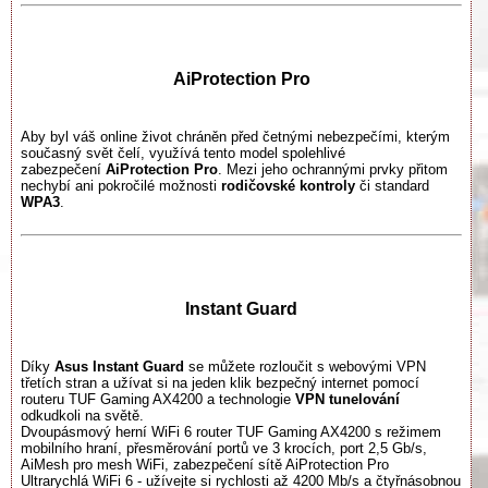
AiProtection Pro
Aby byl váš online život chráněn před četnými nebezpečími, kterým
současný svět čelí, využívá tento model spolehlivé
zabezpečení
AiProtection Pro
. Mezi jeho ochrannými prvky přitom
nechybí ani pokročilé možnosti
rodičovské kontroly
či standard
WPA3
.
Instant Guard
Díky
Asus Instant Guard
se můžete rozloučit s webovými VPN
třetích stran a užívat si na jeden klik bezpečný internet pomocí
routeru TUF Gaming AX4200 a technologie
VPN tunelování
odkudkoli na světě.
Dvoupásmový herní WiFi 6 router TUF Gaming AX4200 s režimem
mobilního hraní, přesměrování portů ve 3 krocích, port 2,5 Gb/s,
AiMesh pro mesh WiFi, zabezpečení sítě AiProtection Pro
Ultrarychlá WiFi 6 - užívejte si rychlosti až 4200 Mb/s a čtyřnásobnou