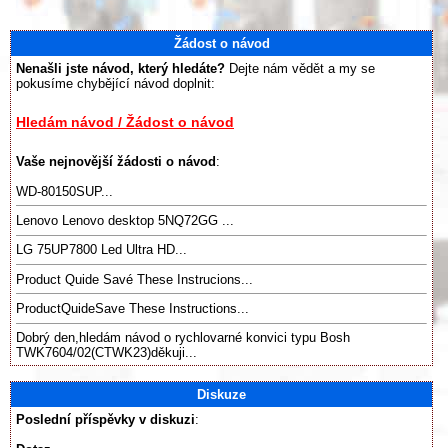
Žádost o návod
Nenašli jste návod, který hledáte?
Dejte nám vědět a my se
pokusíme chybějící návod doplnit:
Hledám návod / Žádost o návod
Vaše nejnovější žádosti o návod
:
WD-80150SUP...
Lenovo Lenovo desktop 5NQ72GG ...
LG 75UP7800 Led Ultra HD...
Product Quide Savé These Instrucions...
ProductQuideSave These Instructions...
Dobrý den,hledám návod o rychlovarné konvici typu Bosh
TWK7604/02(CTWK23)děkuji...
Diskuze
Poslední příspěvky v diskuzi
: