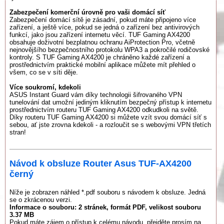
Zabezpečení komerční úrovně pro vaši domácí síť
Zabezpečení domácí sítě je zásadní, pokud máte připojeno více
zařízení, a ještě více, pokud se jedná o zařízení bez antivirových
funkcí, jako jsou zařízení internetu věcí. TUF Gaming AX4200
obsahuje doživotní bezplatnou ochranu AiProtection Pro, včetně
nejnovějšího bezpečnostního protokolu WPA3 a pokročilé rodičovské
kontroly. S TUF Gaming AX4200 je chráněno každé zařízení a
prostřednictvím praktické mobilní aplikace můžete mít přehled o
všem, co se v síti děje.
Více soukromí, kdekoli
ASUS Instant Guard vám díky technologii šifrovaného VPN
tunelování dat umožní jediným kliknutím bezpečný přístup k internetu
prostřednictvím routeru TUF Gaming AX4200 odkudkoli na světě.
Díky routeru TUF Gaming AX4200 si můžete vzít svou domácí síť s
sebou, ať jste zrovna kdekoli - a rozloučit se s webovými VPN třetích
stran!
Návod k obsluze Router Asus TUF-AX4200
černý
Níže je zobrazen náhled *.pdf souboru s návodem k obsluze. Jedná
se o zkrácenou verzi.
Informace o souboru:
2 stránek
, formát PDF, velikost souboru
3.37 MB
Pokud máte zájem o přístup k celému návodu, přejděte prosím na