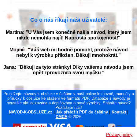
Co o nás říkají naši uživatelé:
Martina: "U Vás jsem konečně našla návod, který jsem
nikde nemohla najít! Naprostá spokojenost!"
Mojmír: "Váš web mi hodně pomohl, protože návod
nebyl k výrobku přiložen. Děkuji mnohokrát."
Jana: "Děkuji za tyto stránky! Díky vašemu návodu jsem
opět zprovoznila svou myčku."
Prohlížejte návody k obsluze v češtine v naší online knihovně, manuály a
příručky k obsluze ke stažení ve formátu PDF. Databáze s návody je
neustále aktualizována a doplňována o nové výrobky. Sháníte návod?
Požádejte nás!
NAVOD-K-OBSLUZE.cz
|
Jak přeložit PDF do češtiny
|
Kontakt
|
DMCA
© 2026
Privacy policy