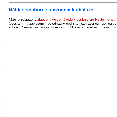
Náhled souboru s návodem k obsluze.
Níže je zobrazena
zkrácená verze návodu k obsluze pro Router Tenda
Odesláním a zaplacením objednávky obdržíte nezkrácenou - úplnou ve
adresu. Zároveň se zobrazí kompletní PDF návod, včetně možnosti pro