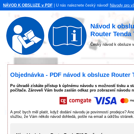
NÁVOD K OBSLUZE v PDF
| U nás naleznete český návod!
Návody pro v
Návod k obslu
Router Tenda 
Český návod k obsluze v
Objednávka - PDF návod k obsluze Router 
Po úhradě získáte přístup k úplnému návodu s možností tisku a s
počítače. Zároveň Vám bude zaslán odkaz pro zobrazení návodu n
A proč bych měl platit, když dodání návodu je povinností prodejce? An
službu, že Vám někdo návod dohledá, pošle na email a údržbu stránek