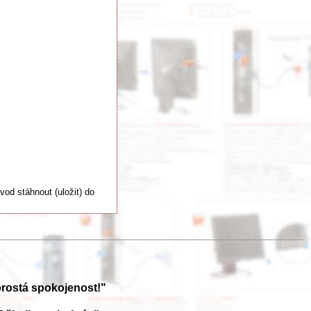
d stáhnout (uložit) do
prostá spokojenost!"