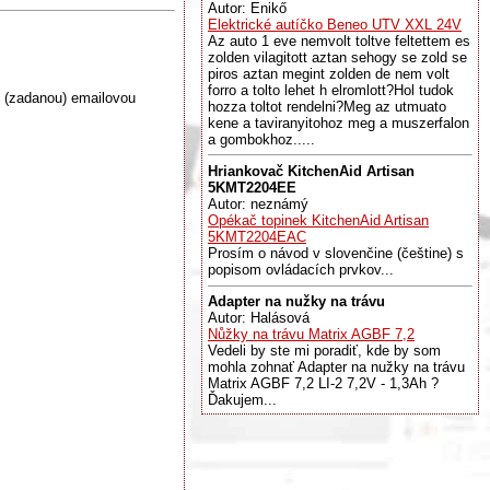
Autor: Enikő
Elektrické autíčko Beneo UTV XXL 24V
Az auto 1 eve nemvolt toltve feltettem es
zolden vilagitott aztan sehogy se zold se
piros aztan megint zolden de nem volt
forro a tolto lehet h elromlott?Hol tudok
 (zadanou) emailovou
hozza toltot rendelni?Meg az utmuato
kene a taviranyitohoz meg a muszerfalon
a gombokhoz.....
Hriankovač KitchenAid Artisan
5KMT2204EE
Autor: neznámý
Opékač topinek KitchenAid Artisan
5KMT2204EAC
Prosím o návod v slovenčine (češtine) s
popisom ovládacích prvkov...
Adapter na nužky na trávu
Autor: Halásová
Nůžky na trávu Matrix AGBF 7,2
Vedeli by ste mi poradiť, kde by som
mohla zohnať Adapter na nužky na trávu
Matrix AGBF 7,2 LI-2 7,2V - 1,3Ah ?
Ďakujem...