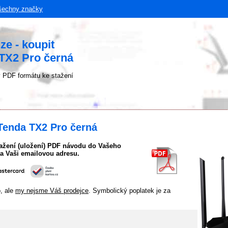
šechny značky
ze - koupit
TX2 Pro černá
 PDF formátu ke stažení
Tenda TX2 Pro černá
tažení (uložení) PDF návodu do Vašeho
a Vaši emailovou adresu.
o, ale
my nejsme Váš prodejce
. Symbolický poplatek je za
.