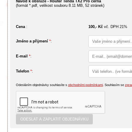
Návod k obsluze - Router Tenda TX2 Pro černá
(formát *.pdf, velikost souboru
8.11 MB
, 52 stránek)
Cena
:
100,- Kč
vč. DPH 21%
Jméno a přijmení
*
:
E-mail
*
:
Telefon
*
:
Odesláním objednávky souhlasíte s
obchodními podmínkami
. Souhlasím se
zpra