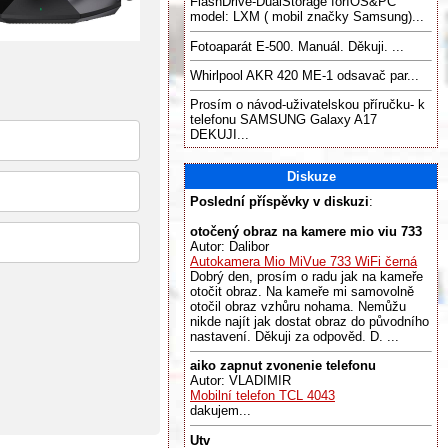
FlashDrive-DualStorage forIOS&PC
model: LXM ( mobil značky Samsung)...
Fotoaparát E-500. Manuál. Děkuji. ...
Whirlpool AKR 420 ME-1 odsavač par...
Prosím o návod-uživatelskou příručku- k
telefonu SAMSUNG Galaxy A17
DEKUJI...
Diskuze
Poslední příspěvky v diskuzi
:
otočený obraz na kamere mio viu 733
Autor: Dalibor
Autokamera Mio MiVue 733 WiFi černá
Dobrý den, prosím o radu jak na kameře
otočit obraz. Na kameře mi samovolně
otočil obraz vzhůru nohama. Nemůžu
nikde najít jak dostat obraz do původního
nastavení. Děkuji za odpověd. D. ...
aiko zapnut zvonenie telefonu
Autor: VLADIMIR
Mobilní telefon TCL 4043
dakujem...
Utv