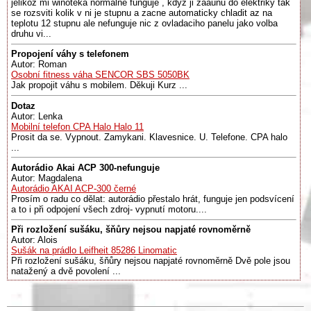
jelikoz mi winoteka normalne funguje , kdyz ji zaaunu do elektriky tak
se rozsviti kolik v ni je stupnu a zacne automaticky chladit az na
teplotu 12 stupnu ale nefunguje nic z ovladaciho panelu jako volba
druhu vi...
Propojení váhy s telefonem
Autor: Roman
Osobní fitness váha SENCOR SBS 5050BK
Jak propojit váhu s mobilem. Děkuji Kurz ...
Dotaz
Autor: Lenka
Mobilní telefon CPA Halo Halo 11
Prosit da se. Vypnout. Zamykani. Klavesnice. U. Telefone. CPA halo
...
Autorádio Akai ACP 300-nefunguje
Autor: Magdalena
Autorádio AKAI ACP-300 černé
Prosím o radu co dělat: autorádio přestalo hrát, funguje jen podsvícení
a to i při odpojení všech zdroj- vypnutí motoru....
Při rozložení sušáku, šňůry nejsou napjaté rovnoměrně
Autor: Alois
Sušák na prádlo Leifheit 85286 Linomatic
Při rozložení sušáku, šňůry nejsou napjaté rovnoměrně Dvě pole jsou
natažený a dvě povolení ...