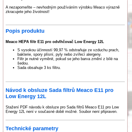
A nezapomeňte – nevhodným používáním výrobku Meaco výrazně
zkracujete jeho životnost!
Popis produktu
Meaco HEPA filtr E11 pro odvlhčovač Low Energy 12L
S vysokou účinností 99,97 % odstraňuje ze vzduchu prach,
bakterie, spory plísní, pyly nebo zvířecí alergeny.
Filtr je nutné vyměnit, pokud se jeho barva změní z bílé na
šedou.
Sada obsahuje 3 ks filtru.
Návod k obsluze Sada filtrů Meaco E11 pro
Low Energy 12L
Stažení PDF návodu k obsluze pro Sada filtrů Meaco E11 pro Low
Energy 12L není v současné době možné. Soubor není připraven.
Technické parametry