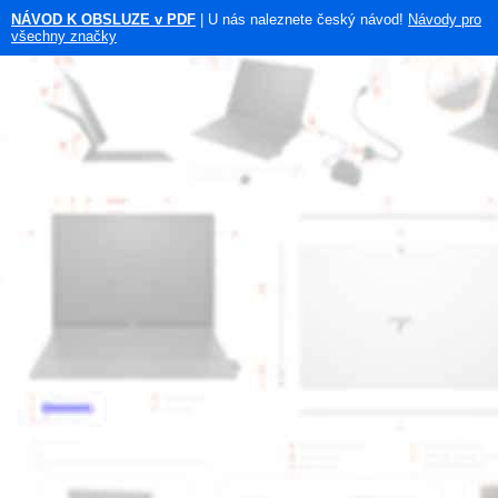
NÁVOD K OBSLUZE v PDF
| U nás naleznete český návod!
Návody pro
všechny značky