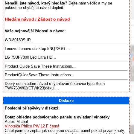
Nenašli jste návod, který hledáte?
Dejte nám vědět a my se
pokusíme chybějící návod doplnit:
Hledám návod / Žádost o návod
Vaše nejnovější žádosti o návod
:
WD-80150SUP...
Lenovo Lenovo desktop 5NQ72GG ...
LG 75UP7800 Led Ultra HD...
Product Quide Savé These Instrucions...
ProductQuideSave These Instructions...
Dobrý den,hledám návod o rychlovarné konvici typu Bosh
TWK7604/02(CTWK23)děkuji...
Diskuze
Poslední příspěvky v diskuzi
:
Dotaz ohledne podsviceneho panelu a ovladani vinoteky
Autor: Michal
Vinotéka Philco PW 12 F černá
Chtel jsem se zeptat jak odemknu ovladaci panel pokud je zamknuty,