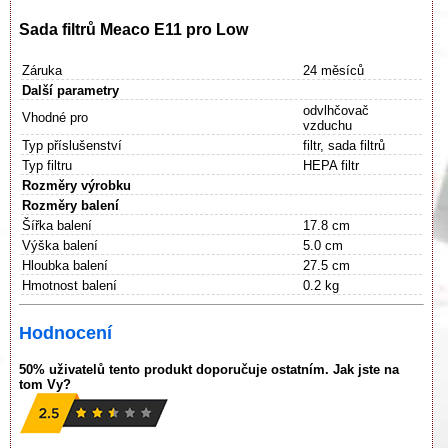
Sada filtrů Meaco E11 pro Low
Záruka
24 měsíců
Další parametry
odvlhčovač
Vhodné pro
vzduchu
Typ příslušenství
filtr, sada filtrů
Typ filtru
HEPA filtr
Rozměry výrobku
Rozměry balení
Šířka balení
17.8 cm
Výška balení
5.0 cm
Hloubka balení
27.5 cm
Hmotnost balení
0.2 kg
Hodnocení
50% uživatelů tento produkt doporučuje ostatním. Jak jste na
tom Vy?