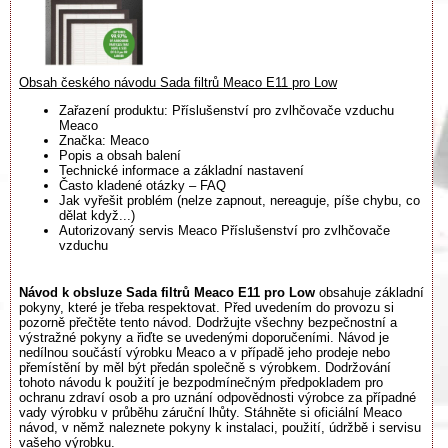
Obsah českého návodu Sada filtrů Meaco E11 pro Low
Zařazení produktu: Příslušenství pro zvlhčovače vzduchu
Meaco
Značka: Meaco
Popis a obsah balení
Technické informace a základní nastavení
Často kladené otázky – FAQ
Jak vyřešit problém (nelze zapnout, nereaguje, píše chybu, co
dělat když...)
Autorizovaný servis Meaco Příslušenství pro zvlhčovače
vzduchu
Návod k obsluze Sada filtrů Meaco E11 pro Low
obsahuje základní
pokyny, které je třeba respektovat. Před uvedením do provozu si
pozorně přečtěte tento návod. Dodržujte všechny bezpečnostní a
výstražné pokyny a řiďte se uvedenými doporučeními. Návod je
nedílnou součástí výrobku Meaco a v případě jeho prodeje nebo
přemístění by měl být předán společně s výrobkem. Dodržování
tohoto návodu k použití je bezpodmínečným předpokladem pro
ochranu zdraví osob a pro uznání odpovědnosti výrobce za případné
vady výrobku v průběhu záruční lhůty. Stáhněte si oficiální Meaco
návod, v němž naleznete pokyny k instalaci, použití, údržbě i servisu
vašeho výrobku.