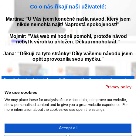
Co o nás říkají naši uživatelé:
Martina: "U Vás jsem konečně našla návod, který jsem
nikde nemohla najít! Naprostá spokojenost!"
Mojmír: "Váš web mi hodně pomohl, protože návod
nebyl k výrobku přiložen. Děkuji mnohokrát."
Jana: "Děkuji za tyto stránky! Díky vašemu návodu jsem
opět zprovoznila svou myčku."
Prohlížejte návody k obsluze v češtine v naší online knihovně, manuály a
příručky k obsluze ke stažení ve formátu PDF. Databáze s návody je
Privacy policy
neustále aktualizována a doplňována o nové výrobky. Sháníte návod?
We use cookies
Požádejte nás!
NAVOD-K-OBSLUZE.cz
|
Jak přeložit PDF do češtiny
|
Kontakt
|
We may place these for analysis of our visitor data, to improve our website,
DMCA
© 2026
show personalised content and to give you a great website experience. For
more information about the cookies we use open the settings.
Accept all