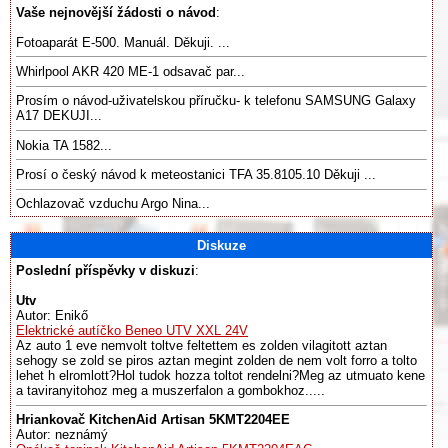
Vaše nejnovější žádosti o návod
:
Fotoaparát E-500. Manuál. Děkuji. ...
Whirlpool AKR 420 ME-1 odsavač par...
Prosím o návod-uživatelskou příručku- k telefonu SAMSUNG Galaxy
A17 DEKUJI...
Nokia TA 1582...
Prosí o český návod k meteostanici TFA 35.8105.10 Děkuji ...
Ochlazovač vzduchu Argo Nina...
Diskuze
Poslední příspěvky v diskuzi
:
Utv
Autor: Enikő
Elektrické autíčko Beneo UTV XXL 24V
Az auto 1 eve nemvolt toltve feltettem es zolden vilagitott aztan
sehogy se zold se piros aztan megint zolden de nem volt forro a tolto
lehet h elromlott?Hol tudok hozza toltot rendelni?Meg az utmuato kene
a taviranyitohoz meg a muszerfalon a gombokhoz.....
Hriankovač KitchenAid Artisan 5KMT2204EE
Autor: neznámý