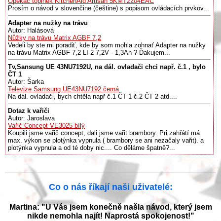
Opékač topinek KitchenAid Artisan 5KMT2204EAC
Prosím o návod v slovenčine (češtine) s popisom ovládacích prvkov...
Adapter na nužky na trávu
Autor: Halásová
Nůžky na trávu Matrix AGBF 7,2
Vedeli by ste mi poradiť, kde by som mohla zohnať Adapter na nužky
na trávu Matrix AGBF 7,2 LI-2 7,2V - 1,3Ah ? Ďakujem...
Tv,Sansung UE 43NU7192U, na dál. ovladači chci např. č.1 , bylo
ČT 1
Autor: Šarka
Televize Samsung UE43NU7192 černá
Na dál. ovladači, bych chtěla např č.1 ČT 1 č.2 ČT 2 atd....
Dotaz k vařiči
Autor: Jaroslava
Vařič Concept VE3025 bílý
Koupili jsme vařič concept, dali jsme vařit brambory. Pri zahřátí má
max. výkon se plotýnka vypnula ( brambory se ani nezačaly vařit). a
plotýnka vypnula a od té doby nic.... Co děláme špatně?...
Co o nás říkají naši uživatelé:
Martina: "U Vás jsem konečně našla návod, který jsem
nikde nemohla najít! Naprostá spokojenost!"