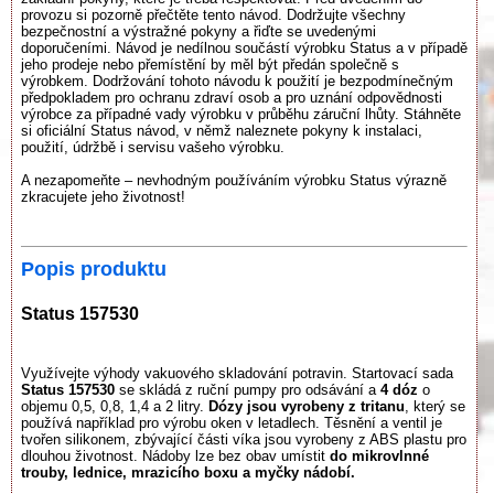
provozu si pozorně přečtěte tento návod. Dodržujte všechny
bezpečnostní a výstražné pokyny a řiďte se uvedenými
doporučeními. Návod je nedílnou součástí výrobku Status a v případě
jeho prodeje nebo přemístění by měl být předán společně s
výrobkem. Dodržování tohoto návodu k použití je bezpodmínečným
předpokladem pro ochranu zdraví osob a pro uznání odpovědnosti
výrobce za případné vady výrobku v průběhu záruční lhůty. Stáhněte
si oficiální Status návod, v němž naleznete pokyny k instalaci,
použití, údržbě i servisu vašeho výrobku.
A nezapomeňte – nevhodným používáním výrobku Status výrazně
zkracujete jeho životnost!
Popis produktu
Status 157530
Využívejte výhody vakuového skladování potravin. Startovací sada
Status 157530
se skládá z ruční pumpy pro odsávání a
4 dóz
o
objemu 0,5, 0,8, 1,4 a 2 litry.
Dózy jsou vyrobeny z tritanu
, který se
používá například pro výrobu oken v letadlech. Těsnění a ventil je
tvořen silikonem, zbývající části víka jsou vyrobeny z ABS plastu pro
dlouhou životnost. Nádoby lze bez obav umístit
do mikrovlnné
trouby, lednice, mrazicího boxu a myčky nádobí.