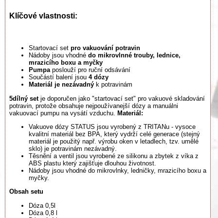
Klíčové vlastnosti:
Startovací set
pro vakuování potravin
Nádoby jsou vhodné
do mikrovlnné trouby, lednice,
mrazicího boxu a myčky
Pumpa
poslouží pro ruční odsávání
Součástí balení jsou
4 dózy
Materiál je nezávadný
k potravinám
5dílný set
je doporučen jako "startovací set" pro vakuové skladování
potravin, protože obsahuje nejpoužívanejší dózy a manuálni
vakuovací pumpu na vysátí vzduchu.
Materiál:
Vakuove dózy STATUS jsou vyrobený z TRITANu - vysoce
kvalitní materiál bez BPA, který vydrží celé generace (stejný
materiál je použitý např. výrobu oken v letadlech, tzv. umělé
sklo) je potravinám nezávadný.
Těsnění a ventil jsou vyrobené ze silikonu a zbytek z víka z
ABS plastu který zajišťuje dlouhou životnost.
Nádoby jsou vhodné do mikrovlnky, ledničky, mrazicího boxu a
myčky.
Obsah setu
Dóza 0,5l
Dóza 0,8 l