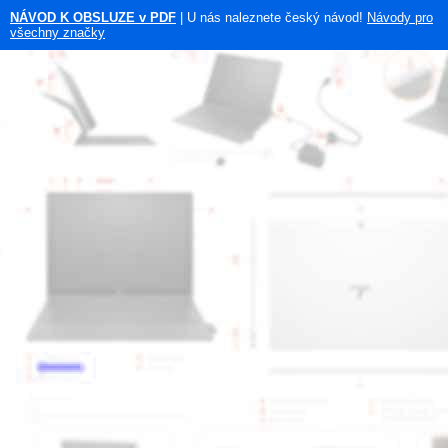
NÁVOD K OBSLUZE v PDF
| U nás naleznete český návod!
Návody pro
všechny značky