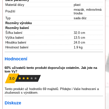
Materiál dózy
plast
mrazák, mikrovlnná
Použití
trouba
Typ
sada dóz
Rozměry výrobku
Rozměry balení
Šířka balení
32.0 cm
Výška balení
13.5 cm
Hloubka balení
24.0 cm
Hmotnost balení
1.9 kg
Hodnocení
60% uživatelů tento produkt doporučuje ostatním. Jak jste na
tom Vy?
Tento produkt už hodnotilo 69 majitelů. Přidejte i Vaše hodnocení a
zkušenosti s výrobkem.
Diskuze