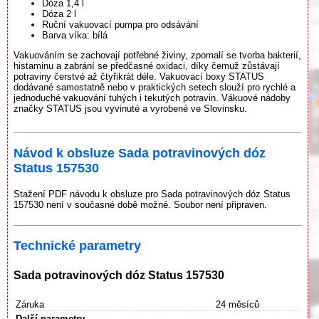
Dóza 1,4 l
Dóza 2 l
Ruční vakuovací pumpa pro odsávání
Barva víka: bílá
Vakuováním se zachovají potřebné živiny, zpomalí se tvorba bakterií,
histaminu a zabrání se předčasné oxidaci, díky čemuž zůstávají
potraviny čerstvé až čtyřikrát déle. Vakuovací boxy STATUS
dodávané samostatně nebo v praktických setech slouží pro rychlé a
jednoduché vakuování tuhých i tekutých potravin. Vákuové nádoby
značky STATUS jsou vyvinuté a vyrobené ve Slovinsku.
Návod k obsluze Sada potravinových dóz
Status 157530
Stažení PDF návodu k obsluze pro Sada potravinových dóz Status
157530 není v současné době možné. Soubor není připraven.
Technické parametry
Sada potravinových dóz Status 157530
Záruka
24 měsíců
Další parametry