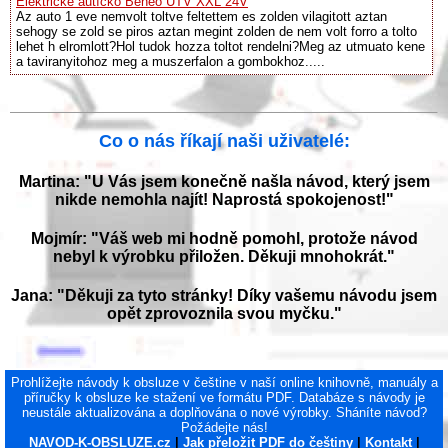
Elektrické autíčko Beneo UTV XXL 24V
Az auto 1 eve nemvolt toltve feltettem es zolden vilagitott aztan
sehogy se zold se piros aztan megint zolden de nem volt forro a tolto
lehet h elromlott?Hol tudok hozza toltot rendelni?Meg az utmuato kene
a taviranyitohoz meg a muszerfalon a gombokhoz.....
Co o nás říkají naši uživatelé:
Martina: "U Vás jsem konečně našla návod, který jsem
nikde nemohla najít! Naprostá spokojenost!"
Mojmír: "Váš web mi hodně pomohl, protože návod
nebyl k výrobku přiložen. Děkuji mnohokrát."
Jana: "Děkuji za tyto stránky! Díky vašemu návodu jsem
opět zprovoznila svou myčku."
Prohlížejte návody k obsluze v češtine v naší online knihovně, manuály a
příručky k obsluze ke stažení ve formátu PDF. Databáze s návody je
neustále aktualizována a doplňována o nové výrobky. Sháníte návod?
Požádejte nás!
NAVOD-K-OBSLUZE.cz
|
Jak přeložit PDF do češtiny
|
Kontakt
|