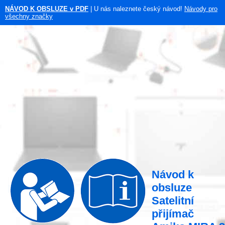
NÁVOD K OBSLUZE v PDF
| U nás naleznete český návod!
Návody pro
všechny značky
Návod k
obsluze
Satelitní
přijímač