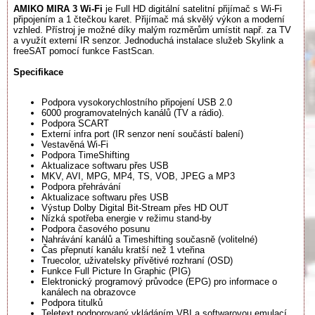
AMIKO MIRA 3 Wi-Fi
je Full HD digitální satelitní přijímač s Wi-Fi
připojením a 1 čtečkou karet. Přijímač má skvělý výkon a moderní
vzhled. Přístroj je možné díky malým rozměrům umístit např. za TV
a využít externí IR senzor. Jednoduchá instalace služeb Skylink a
freeSAT pomocí funkce FastScan.
Specifikace
Podpora vysokorychlostního připojení USB 2.0
6000 programovatelných kanálů (TV a rádio).
Podpora SCART
Externí infra port (IR senzor není součástí balení)
Vestavěná Wi-Fi
Podpora TimeShifting
Aktualizace softwaru přes USB
MKV, AVI, MPG, MP4, TS, VOB, JPEG a MP3
Podpora přehrávání
Aktualizace softwaru přes USB
Výstup Dolby Digital Bit-Stream přes HD OUT
Nízká spotřeba energie v režimu stand-by
Podpora časového posunu
Nahrávání kanálů a Timeshifting současně (volitelné)
Čas přepnutí kanálu kratší než 1 vteřina
Truecolor, uživatelsky přívětivé rozhraní (OSD)
Funkce Full Picture In Graphic (PIG)
Elektronický programový průvodce (EPG) pro informace o
kanálech na obrazovce
Podpora titulků
Teletext podporovaný vkládáním VBI a softwarovou emulací