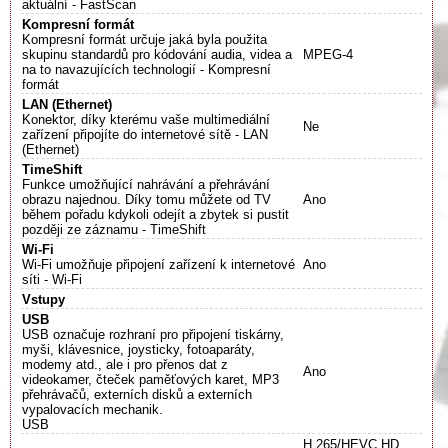
aktuální - FastScan
Kompresní formát
Kompresní formát určuje jaká byla použita
skupinu standardů pro kódování audia, videa a
MPEG-4
na to navazujících technologií - Kompresní
formát
LAN (Ethernet)
Konektor, díky kterému vaše multimediální
Ne
zařízení připojíte do internetové sítě - LAN
(Ethernet)
TimeShift
Funkce umožňující nahrávání a přehrávání
obrazu najednou. Díky tomu můžete od TV
Ano
během pořadu kdykoli odejít a zbytek si pustit
později ze záznamu - TimeShift
Wi-Fi
Wi-Fi umožňuje připojení zařízení k internetové
Ano
síti - Wi-Fi
Vstupy
USB
USB označuje rozhraní pro připojení tiskárny,
myši, klávesnice, joysticky, fotoaparáty,
modemy atd., ale i pro přenos dat z
Ano
videokamer, čteček paměťových karet, MP3
přehrávačů, externích disků a externích
vypalovacích mechanik.
USB
H.265/HEVC HD,