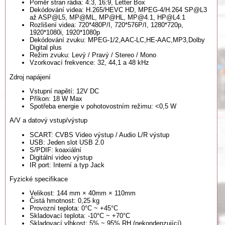
Poměr stran rádia: 4:3, 16:9, Letter Box
Dekódování videa: H.265/HEVC HD, MPEG-4/H.264 SP@L3
až ASP@L5, MP@ML, MP@HL, MP@4.1, HP@L4.1
Rozlišení videa: 720*480P/I, 720*576P/I, 1280*720p,
1920*1080i, 1920*1080p
Dekódování zvuku: MPEG-1/2,AAC-LC,HE-AAC,MP3,Dolby
Digital plus
Režim zvuku: Levý / Pravý / Stereo / Mono
Vzorkovací frekvence: 32, 44,1 a 48 kHz
Zdroj napájení
Vstupní napětí: 12V DC
Příkon: 18 W Max
Spotřeba energie v pohotovostním režimu: <0,5 W
A/V a datový vstup/výstup
SCART: CVBS Video výstup / Audio L/R výstup
USB: Jeden slot USB 2.0
S/PDIF: koaxiální
Digitální video výstup
IR port: Interní a typ Jack
Fyzické specifikace
Velikost: 144 mm × 40mm × 110mm
Čistá hmotnost: 0,25 kg
Provozní teplota: 0°C ~ +45°C
Skladovací teplota: -10°C ~ +70°C
Skladovací vlhkost: 5% ~ 95% RH (nekondenzující)