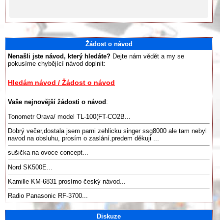
Žádost o návod
Nenašli jste návod, který hledáte?
Dejte nám vědět a my se
pokusíme chybějící návod doplnit:
Hledám návod / Žádost o návod
Vaše nejnovější žádosti o návod
:
Tonometr Orava/ model TL-100(FT-CO2B...
Dobrý večer,dostala jsem parni zehlicku singer ssg8000 ale tam nebyl
navod na obsluhu, prosím o zaslání.predem děkuji ...
sušička na ovoce concept...
Nord SK500E...
Kamille KM-6831 prosímo český návod...
Radio Panasonic RF-3700...
Diskuze