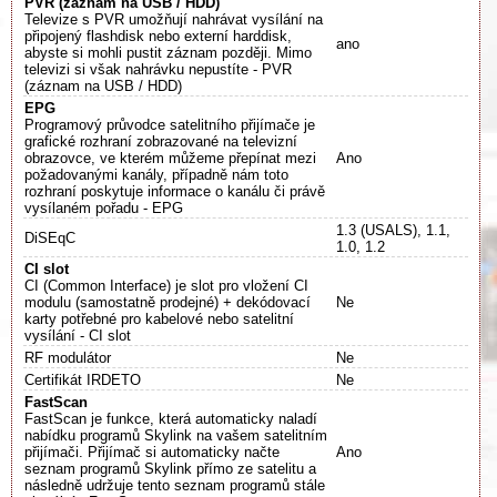
PVR (záznam na USB / HDD)
Televize s PVR umožňují nahrávat vysílání na
připojený flashdisk nebo externí harddisk,
ano
abyste si mohli pustit záznam později. Mimo
televizi si však nahrávku nepustíte - PVR
(záznam na USB / HDD)
EPG
Programový průvodce satelitního přijímače je
grafické rozhraní zobrazované na televizní
obrazovce, ve kterém můžeme přepínat mezi
Ano
požadovanými kanály, případně nám toto
rozhraní poskytuje informace o kanálu či právě
vysílaném pořadu - EPG
1.3 (USALS), 1.1,
DiSEqC
1.0, 1.2
CI slot
CI (Common Interface) je slot pro vložení CI
modulu (samostatně prodejné) + dekódovací
Ne
karty potřebné pro kabelové nebo satelitní
vysílání - CI slot
RF modulátor
Ne
Certifikát IRDETO
Ne
FastScan
FastScan je funkce, která automaticky naladí
nabídku programů Skylink na vašem satelitním
přijímači. Přijímač si automaticky načte
Ano
seznam programů Skylink přímo ze satelitu a
následně udržuje tento seznam programů stále