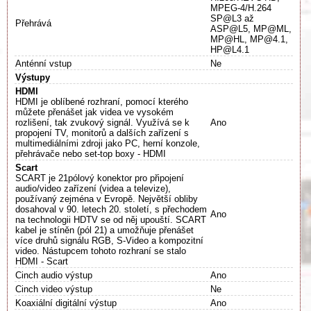
MPEG-4/H.264
SP@L3 až
Přehrává
ASP@L5, MP@ML,
MP@HL, MP@4.1,
HP@L4.1
Anténní vstup
Ne
Výstupy
HDMI
HDMI je oblíbené rozhraní, pomocí kterého
můžete přenášet jak videa ve vysokém
rozlišení, tak zvukový signál. Využívá se k
Ano
propojení TV, monitorů a dalších zařízení s
multimediálními zdroji jako PC, herní konzole,
přehrávače nebo set-top boxy - HDMI
Scart
SCART je 21pólový konektor pro připojení
audio/video zařízení (videa a televize),
používaný zejména v Evropě. Největší obliby
dosahoval v 90. letech 20. století, s přechodem
Ano
na technologii HDTV se od něj upouští. SCART
kabel je stíněn (pól 21) a umožňuje přenášet
více druhů signálu RGB, S-Video a kompozitní
video. Nástupcem tohoto rozhraní se stalo
HDMI - Scart
Cinch audio výstup
Ano
Cinch video výstup
Ne
Koaxiální digitální výstup
Ano