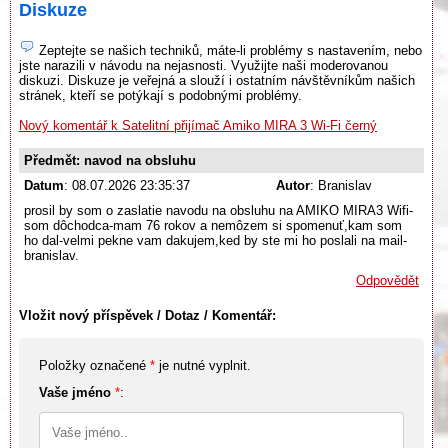
Diskuze
Zeptejte se našich techniků, máte-li problémy s nastavením, nebo
jste narazili v návodu na nejasnosti. Využijte naši moderovanou
diskuzi. Diskuze je veřejná a slouží i ostatním návštěvníkům našich
stránek, kteří se potýkají s podobnými problémy.
Nový komentář k Satelitní přijímač Amiko MIRA 3 Wi-Fi černý
Předmět: navod na obsluhu
Datum
: 08.07.2026 23:35:37
Autor
: Branislav
prosil by som o zaslatie navodu na obsluhu na AMIKO MIRA3 Wifi-
som dôchodca-mam 76 rokov a nemôzem si spomenuť,kam som
ho dal-velmi pekne vam dakujem,ked by ste mi ho poslali na mail-
branislav.
Odpovědět
Vložit nový příspěvek / Dotaz / Komentář:
Položky označené
*
je nutné vyplnit.
Vaše jméno
*
: