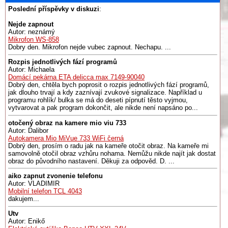
Poslední příspěvky v diskuzi
:
Nejde zapnout
Autor: neznámý
Mikrofon WS-858
Dobry den. Mikrofon nejde vubec zapnout. Nechapu. ...
Rozpis jednotlivých fází programů
Autor: Michaela
Domácí pekárna ETA delicca max 7149-90040
Dobrý den, chtěla bych poprosit o rozpis jednotlivých fází programů,
jak dlouho trvají a kdy zaznívají zvukové signalizace. Například u
programu rohlík/ bulka se má do deseti pípnutí těsto vyjmou,
vytvarovat a pak program dokončit, ale nikde není napsáno po...
otočený obraz na kamere mio viu 733
Autor: Dalibor
Autokamera Mio MiVue 733 WiFi černá
Dobrý den, prosím o radu jak na kameře otočit obraz. Na kameře mi
samovolně otočil obraz vzhůru nohama. Nemůžu nikde najít jak dostat
obraz do původního nastavení. Děkuji za odpověd. D. ...
aiko zapnut zvonenie telefonu
Autor: VLADIMIR
Mobilní telefon TCL 4043
dakujem...
Utv
Autor: Enikő