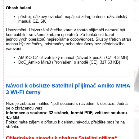
Obsah balení
přístroj, dálkový ovladač, napájecí zdroj, baterie, uživatelský
manuál CZ, SK
Upozornění: Univerzální čtečka karet v tomto přijímači nemusí být
kompatibilní se všemi kartami operátorů. Za funkčnost karet
jednotlivých operátorů nepřebíráme odpovědnost. Služby třetích stran
mohou být změněny, odstraněny nebo přerušeny bez předchozího
varování
AMIKO CZ uživatelský manuál (Návod k použití CZ, 4.3 MB)
DoC_Amiko Mira3 (Prohlášení o shodě (CE), 317.63 KB)
Návod k obsluze Satelitní přijímač Amiko MIRA
3 Wi-Fi černý
Níže je zobrazen náhled *.pdf souboru s návodem k obsluze. Jedná
se o zkrácenou verzi.
Informace o souboru:
32 stránek
, formát PDF, velikost souboru
4.5 MB
Pokud máte zájem o přístup k celému návodu, přejděte prosím na
stránku:
Objednávka návodu k obsluze Satelitní přijímač