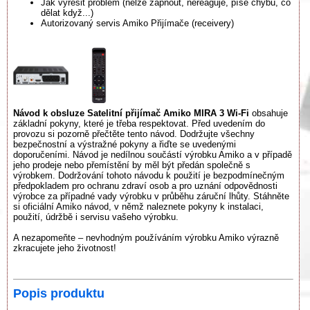
Jak vyřešit problém (nelze zapnout, nereaguje, píše chybu, co
dělat když...)
Autorizovaný servis Amiko Přijímače (receivery)
Návod k obsluze Satelitní přijímač Amiko MIRA 3 Wi-Fi
obsahuje
základní pokyny, které je třeba respektovat. Před uvedením do
provozu si pozorně přečtěte tento návod. Dodržujte všechny
bezpečnostní a výstražné pokyny a řiďte se uvedenými
doporučeními. Návod je nedílnou součástí výrobku Amiko a v případě
jeho prodeje nebo přemístění by měl být předán společně s
výrobkem. Dodržování tohoto návodu k použití je bezpodmínečným
předpokladem pro ochranu zdraví osob a pro uznání odpovědnosti
výrobce za případné vady výrobku v průběhu záruční lhůty. Stáhněte
si oficiální Amiko návod, v němž naleznete pokyny k instalaci,
použití, údržbě i servisu vašeho výrobku.
A nezapomeňte – nevhodným používáním výrobku Amiko výrazně
zkracujete jeho životnost!
Popis produktu