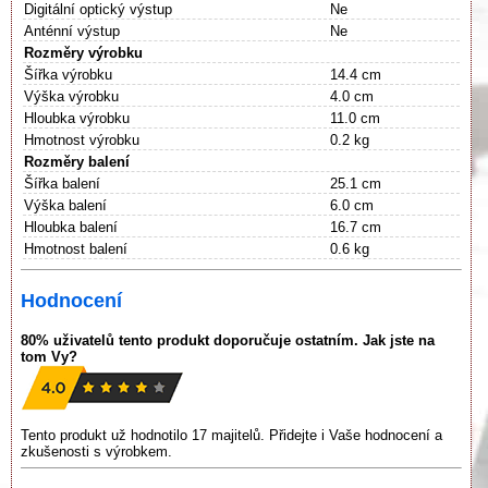
Digitální optický výstup
Ne
Anténní výstup
Ne
Rozměry výrobku
Šířka výrobku
14.4 cm
Výška výrobku
4.0 cm
Hloubka výrobku
11.0 cm
Hmotnost výrobku
0.2 kg
Rozměry balení
Šířka balení
25.1 cm
Výška balení
6.0 cm
Hloubka balení
16.7 cm
Hmotnost balení
0.6 kg
Hodnocení
80% uživatelů tento produkt doporučuje ostatním. Jak jste na
tom Vy?
Tento produkt už hodnotilo 17 majitelů. Přidejte i Vaše hodnocení a
zkušenosti s výrobkem.