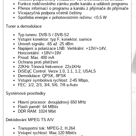
Funkce rodičovského zámku podle kanálu a události programu
Přenos informací o programu a kanálu z přijímače do přijímače
Vícejazyčná podpora včetně češtiny
Spotřeba energie v pohotovostním režimu: <0,5 W
Tuner a demodulace
Typ tuneru: DVB-S / DVB-S2
Vstupní konektor: typ F, konektor, samice
Úroveň signálu: -65 až -25 dBm
Napájení a polarizace LNB: Vertikální: +13V/+14V,
Horizontální: +18V/+19V
Proud: Max. 400 mA
Ochrana proti přetížení
22KHz Tónová frekvence: 22±1KHz
DiSEqC Control: Verze 1.0, 1.1, 1.2, USALS
Demodulace: QPSK, 8PSK
Vstupní symbolová rychlost: 2-45 Mbps,
FEC: 1/2, 2/3, 3/4, 5/6, 7/8 a Auto
Systémové prostředky
Hlavní procesor: dvoujádrový 650 MHz
Flash paměť: 64 MBits
DDR RAM: 1024 Mbit
Dekódování MPEG TS A/V
Transportní tok: MPEG-2, H.264
Vstupní rychlost: Max.120 Mbit/s