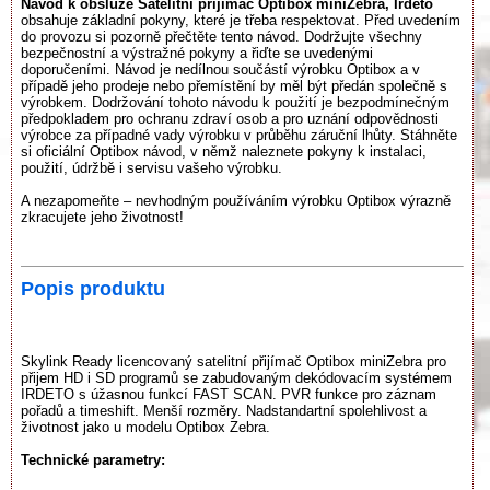
Návod k obsluze Satelitní přijímač Optibox miniZebra, Irdeto
obsahuje základní pokyny, které je třeba respektovat. Před uvedením
do provozu si pozorně přečtěte tento návod. Dodržujte všechny
bezpečnostní a výstražné pokyny a řiďte se uvedenými
doporučeními. Návod je nedílnou součástí výrobku Optibox a v
případě jeho prodeje nebo přemístění by měl být předán společně s
výrobkem. Dodržování tohoto návodu k použití je bezpodmínečným
předpokladem pro ochranu zdraví osob a pro uznání odpovědnosti
výrobce za případné vady výrobku v průběhu záruční lhůty. Stáhněte
si oficiální Optibox návod, v němž naleznete pokyny k instalaci,
použití, údržbě i servisu vašeho výrobku.
A nezapomeňte – nevhodným používáním výrobku Optibox výrazně
zkracujete jeho životnost!
Popis produktu
Skylink Ready licencovaný satelitní přijímač Optibox miniZebra pro
přijem HD i SD programů se zabudovaným dekódovacím systémem
IRDETO s úžasnou funkcí FAST SCAN. PVR funkce pro záznam
pořadů a timeshift. Menší rozměry. Nadstandartní spolehlivost a
životnost jako u modelu Optibox Zebra.
Technické parametry: