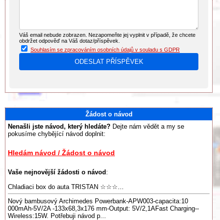
Váš email nebude zobrazen. Nezapomeňte jej vyplnit v případě, že chcete
obdržet odpověď na Váš dotaz/příspěvek.
Souhlasím se zpracováním osobních údajů v souladu s GDPR
Žádost o návod
Nenašli jste návod, který hledáte?
Dejte nám vědět a my se
pokusíme chybějící návod doplnit:
Hledám návod / Žádost o návod
Vaše nejnovější žádosti o návod
:
Chladiaci box do auta TRISTAN ☆☆☆...
Nový bambusový Archimedes Powerbank-APW003-capacita:10
000mAh-5V/2A -133x68,3x176 mm-Output: 5V/2,1AFast Charging--
Wireless:15W. Potřebuji návod p...