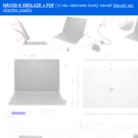
NÁVOD K OBSLUZE v PDF
| U nás naleznete český návod!
Návody pro
všechny značky