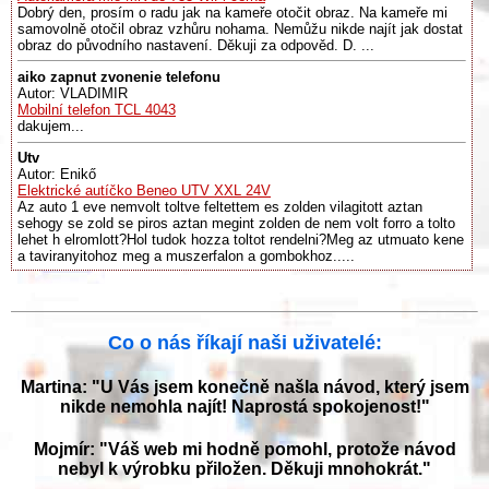
Dobrý den, prosím o radu jak na kameře otočit obraz. Na kameře mi
samovolně otočil obraz vzhůru nohama. Nemůžu nikde najít jak dostat
obraz do původního nastavení. Děkuji za odpověd. D. ...
aiko zapnut zvonenie telefonu
Autor: VLADIMIR
Mobilní telefon TCL 4043
dakujem...
Utv
Autor: Enikő
Elektrické autíčko Beneo UTV XXL 24V
Az auto 1 eve nemvolt toltve feltettem es zolden vilagitott aztan
sehogy se zold se piros aztan megint zolden de nem volt forro a tolto
lehet h elromlott?Hol tudok hozza toltot rendelni?Meg az utmuato kene
a taviranyitohoz meg a muszerfalon a gombokhoz.....
Co o nás říkají naši uživatelé:
Martina: "U Vás jsem konečně našla návod, který jsem
nikde nemohla najít! Naprostá spokojenost!"
Mojmír: "Váš web mi hodně pomohl, protože návod
nebyl k výrobku přiložen. Děkuji mnohokrát."