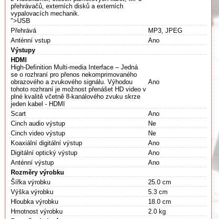
přehrávačů, externích disků a externích
vypalovacích mechanik.
">USB
Přehrává
MP3, JPEG
Anténní vstup
Ano
Výstupy
HDMI
High-Definition Multi-media Interface – Jedná
se o rozhraní pro přenos nekomprimovaného
obrazového a zvukového signálu. Výhodou
Ano
tohoto rozhraní je možnost přenášet HD video v
plné kvalitě včetně 8-kanálového zvuku skrze
jeden kabel - HDMI
Scart
Ano
Cinch audio výstup
Ne
Cinch video výstup
Ne
Koaxiální digitální výstup
Ano
Digitální optický výstup
Ano
Anténní výstup
Ano
Rozměry výrobku
Šířka výrobku
25.0 cm
Výška výrobku
5.3 cm
Hloubka výrobku
18.0 cm
Hmotnost výrobku
2.0 kg