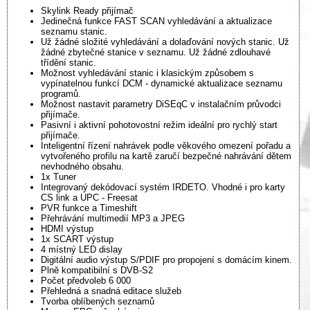
Skylink Ready přijímač
Jedinečná funkce FAST SCAN vyhledávání a aktualizace
seznamu stanic.
Už žádné složité vyhledávání a dolaďování nových stanic. Už
žádné zbytečné stanice v seznamu. Už žádné zdlouhavé
třídění stanic.
Možnost vyhledávání stanic i klasickým způsobem s
vypínatelnou funkcí DCM - dynamické aktualizace seznamu
programů.
Možnost nastavit parametry DiSEqC v instalačním průvodci
přijímače.
Pasivní i aktivní pohotovostní režim ideální pro rychlý start
přijímače.
Inteligentní řízení nahrávek podle věkového omezení pořadu a
vytvořeného profilu na kartě zaručí bezpečné nahrávání dětem
nevhodného obsahu.
1x Tuner
Integrovaný dekódovací systém IRDETO. Vhodné i pro karty
CS link a UPC - Freesat
PVR funkce a Timeshift
Přehrávání multimedií MP3 a JPEG
HDMI výstup
1x SCART výstup
4 místný LED dislay
Digitální audio výstup S/PDIF pro propojení s domácím kinem.
Plně kompatibilní s DVB-S2
Počet předvoleb 6 000
Přehledná a snadná editace služeb
Tvorba oblíbených seznamů