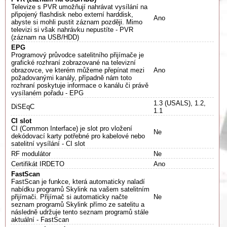
Televize s PVR umožňují nahrávat vysílání na
připojený flashdisk nebo externí harddisk,
Ano
abyste si mohli pustit záznam později. Mimo
televizi si však nahrávku nepustíte - PVR
(záznam na USB/HDD)
EPG
Programový průvodce satelitního přijímače je
grafické rozhraní zobrazované na televizní
obrazovce, ve kterém můžeme přepínat mezi
Ano
požadovanými kanály, případně nám toto
rozhraní poskytuje informace o kanálu či právě
vysílaném pořadu - EPG
1.3 (USALS), 1.2,
DiSEqC
1.1
CI slot
CI (Common Interface) je slot pro vložení
Ne
dekódovací karty potřebné pro kabelové nebo
satelitní vysílání - CI slot
RF modulátor
Ne
Certifikát IRDETO
Ano
FastScan
FastScan je funkce, která automaticky naladí
nabídku programů Skylink na vašem satelitním
přijímači. Přijímač si automaticky načte
Ne
seznam programů Skylink přímo ze satelitu a
následně udržuje tento seznam programů stále
aktuální - FastScan