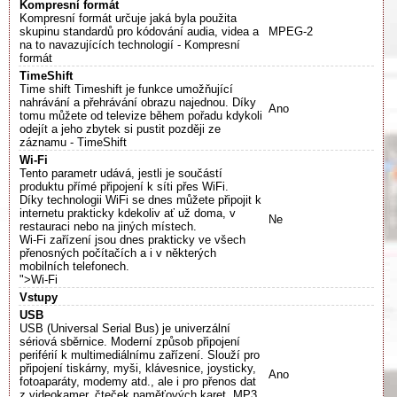
Kompresní formát
Kompresní formát určuje jaká byla použita
skupinu standardů pro kódování audia, videa a
MPEG-2
na to navazujících technologií - Kompresní
formát
TimeShift
Time shift Timeshift je funkce umožňující
nahrávání a přehrávání obrazu najednou. Díky
Ano
tomu můžete od televize během pořadu kdykoli
odejít a jeho zbytek si pustit později ze
záznamu - TimeShift
Wi-Fi
Tento parametr udává, jestli je součástí
produktu přímé připojení k síti přes WiFi.
Díky technologii WiFi se dnes můžete připojit k
internetu prakticky kdekoliv ať už doma, v
Ne
restauraci nebo na jiných místech.
Wi-Fi zařízení jsou dnes prakticky ve všech
přenosných počítačích a i v některých
mobilních telefonech.
">Wi-Fi
Vstupy
USB
USB (Universal Serial Bus) je univerzální
sériová sběrnice. Moderní způsob připojení
periférií k multimediálnímu zařízení. Slouží pro
připojení tiskárny, myši, klávesnice, joysticky,
Ano
fotoaparáty, modemy atd., ale i pro přenos dat
z videokamer, čteček paměťových karet, MP3