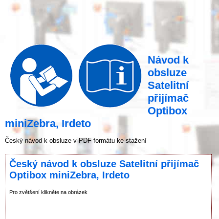
Návod k
obsluze
Satelitní
přijímač
Optibox
miniZebra, Irdeto
Český návod k obsluze v PDF formátu ke stažení
Český návod k obsluze Satelitní přijímač
Optibox miniZebra, Irdeto
Pro zvětšení klikněte na obrázek