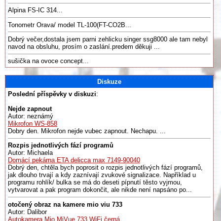
Alpina FS-IC 314...
Tonometr Orava/ model TL-100(FT-CO2B...
Dobrý večer,dostala jsem parni zehlicku singer ssg8000 ale tam nebyl
navod na obsluhu, prosím o zaslání.predem děkuji ...
sušička na ovoce concept...
Diskuze
Poslední příspěvky v diskuzi
:
Nejde zapnout
Autor: neznámý
Mikrofon WS-858
Dobry den. Mikrofon nejde vubec zapnout. Nechapu. ...
Rozpis jednotlivých fází programů
Autor: Michaela
Domácí pekárna ETA delicca max 7149-90040
Dobrý den, chtěla bych poprosit o rozpis jednotlivých fází programů,
jak dlouho trvají a kdy zaznívají zvukové signalizace. Například u
programu rohlík/ bulka se má do deseti pípnutí těsto vyjmou,
vytvarovat a pak program dokončit, ale nikde není napsáno po...
otočený obraz na kamere mio viu 733
Autor: Dalibor
Autokamera Mio MiVue 733 WiFi černá