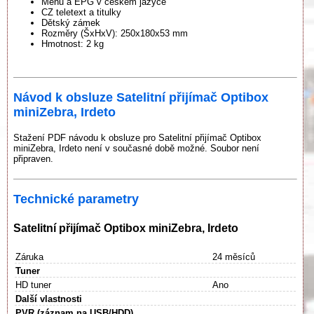
Menu a EPG v českém jazyce
CZ teletext a titulky
Dětský zámek
Rozměry (ŠxHxV): 250x180x53 mm
Hmotnost: 2 kg
Návod k obsluze Satelitní přijímač Optibox
miniZebra, Irdeto
Stažení PDF návodu k obsluze pro Satelitní přijímač Optibox
miniZebra, Irdeto není v současné době možné. Soubor není
připraven.
Technické parametry
Satelitní přijímač Optibox miniZebra, Irdeto
Záruka
24 měsíců
Tuner
HD tuner
Ano
Další vlastnosti
PVR (záznam na USB/HDD)