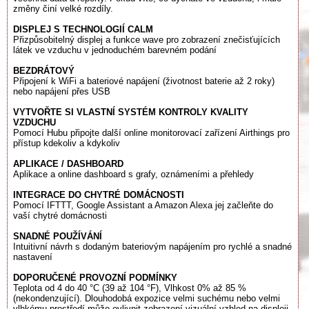
změny činí velké rozdíly.
DISPLEJ S TECHNOLOGIÍ CALM
Přizpůsobitelný displej a funkce wave pro zobrazení znečisťujících
látek ve vzduchu v jednoduchém barevném podání
BEZDRÁTOVÝ
Připojení k WiFi a bateriové napájení (životnost baterie až 2 roky)
nebo napájení přes USB
VYTVOŘTE SI VLASTNÍ SYSTÉM KONTROLY KVALITY
VZDUCHU
Pomocí Hubu připojte další online monitorovací zařízení Airthings pro
přístup kdekoliv a kdykoliv
APLIKACE / DASHBOARD
Aplikace a online dashboard s grafy, oznámeními a přehledy
INTEGRACE DO CHYTRÉ DOMÁCNOSTI
Pomocí IFTTT, Google Assistant a Amazon Alexa jej začleňte do
vaší chytré domácnosti
SNADNÉ POUŽÍVÁNÍ
Intuitivní návrh s dodaným bateriovým napájením pro rychlé a snadné
nastavení
DOPORUČENÉ PROVOZNÍ PODMÍNKY
Teplota od 4 do 40 °C (39 až 104 °F), Vlhkost 0% až 85 %
(nekondenzující). Dlouhodobá expozice velmi suchému nebo velmi
vlhkému prostředí může ovlivnit zobrazení vizuální vzhled na displeji.