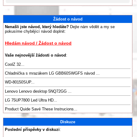
Žádost o návod
Nenašli jste návod, který hledáte?
Dejte nám vědět a my se
pokusíme chybějící návod doplnit:
Hledám návod / Žádost o návod
Vaše nejnovější žádosti o návod
:
CoolZ 32...
Chladnička s mrazákem LG GBB60SWGFS návod ...
WD-80150SUP...
Lenovo Lenovo desktop 5NQ72GG ...
LG 75UP7800 Led Ultra HD...
Product Quide Savé These Instrucions...
Diskuze
Poslední příspěvky v diskuzi
: