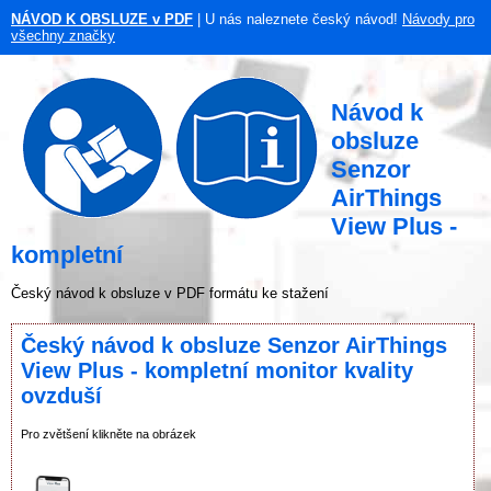
NÁVOD K OBSLUZE v PDF
| U nás naleznete český návod!
Návody pro
všechny značky
Návod k
obsluze
Senzor
AirThings
View Plus -
kompletní
Český návod k obsluze v PDF formátu ke stažení
Český návod k obsluze Senzor AirThings
View Plus - kompletní monitor kvality
ovzduší
Pro zvětšení klikněte na obrázek