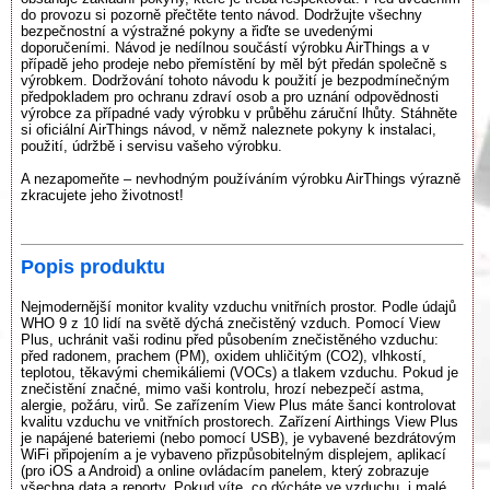
do provozu si pozorně přečtěte tento návod. Dodržujte všechny
bezpečnostní a výstražné pokyny a řiďte se uvedenými
doporučeními. Návod je nedílnou součástí výrobku AirThings a v
případě jeho prodeje nebo přemístění by měl být předán společně s
výrobkem. Dodržování tohoto návodu k použití je bezpodmínečným
předpokladem pro ochranu zdraví osob a pro uznání odpovědnosti
výrobce za případné vady výrobku v průběhu záruční lhůty. Stáhněte
si oficiální AirThings návod, v němž naleznete pokyny k instalaci,
použití, údržbě i servisu vašeho výrobku.
A nezapomeňte – nevhodným používáním výrobku AirThings výrazně
zkracujete jeho životnost!
Popis produktu
Nejmodernější monitor kvality vzduchu vnitřních prostor. Podle údajů
WHO 9 z 10 lidí na světě dýchá znečistěný vzduch. Pomocí View
Plus, uchránit vaši rodinu před působením znečistěného vzduchu:
před radonem, prachem (PM), oxidem uhličitým (CO2), vlhkostí,
teplotou, těkavými chemikáliemi (VOCs) a tlakem vzduchu. Pokud je
znečistění značné, mimo vaši kontrolu, hrozí nebezpečí astma,
alergie, požáru, virů. Se zařízením View Plus máte šanci kontrolovat
kvalitu vzduchu ve vnitřních prostorech. Zařízení Airthings View Plus
je napájené bateriemi (nebo pomocí USB), je vybavené bezdrátovým
WiFi připojením a je vybaveno přizpůsobitelným displejem, aplikací
(pro iOS a Android) a online ovládacím panelem, který zobrazuje
všechna data a reporty. Pokud víte, co dýcháte ve vzduchu, i malé