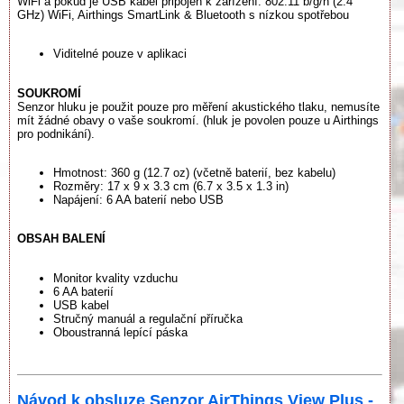
WiFi a pokud je USB kabel připojen k zařízení. 802.11 b/g/n (2.4
GHz) WiFi, Airthings SmartLink & Bluetooth s nízkou spotřebou
Viditelné pouze v aplikaci
SOUKROMÍ
Senzor hluku je použit pouze pro měření akustického tlaku, nemusíte
mít žádné obavy o vaše soukromí. (hluk je povolen pouze u Airthings
pro podnikání).
Hmotnost: 360 g (12.7 oz) (včetně baterií, bez kabelu)
Rozměry: 17 x 9 x 3.3 cm (6.7 x 3.5 x 1.3 in)
Napájení: 6 AA baterií nebo USB
OBSAH BALENÍ
Monitor kvality vzduchu
6 AA baterií
USB kabel
Stručný manuál a regulační příručka
Oboustranná lepící páska
Návod k obsluze Senzor AirThings View Plus -