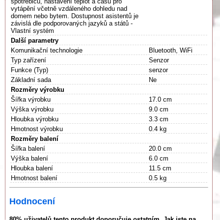
spotřebičů, nastavení teplot a časů pro
vytápění včetně vzdáleného dohledu nad
domem nebo bytem. Dostupnost asistentů je
závislá dle podporovaných jazyků a států -
Vlastní systém
Další parametry
Komunikační technologie
Bluetooth, WiFi
Typ zařízení
Senzor
Funkce (Typ)
senzor
Základní sada
Ne
Rozměry výrobku
Šířka výrobku
17.0 cm
Výška výrobku
9.0 cm
Hloubka výrobku
3.3 cm
Hmotnost výrobku
0.4 kg
Rozměry balení
Šířka balení
20.0 cm
Výška balení
6.0 cm
Hloubka balení
11.5 cm
Hmotnost balení
0.5 kg
Hodnocení
80% uživatelů tento produkt doporučuje ostatním. Jak jste na