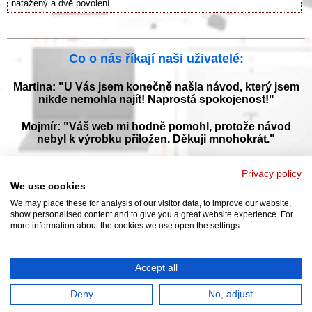
natažený a dvě povolení ...
Co o nás říkají naši uživatelé:
Martina: "U Vás jsem konečně našla návod, který jsem
nikde nemohla najít! Naprostá spokojenost!"
Mojmír: "Váš web mi hodně pomohl, protože návod
nebyl k výrobku přiložen. Děkuji mnohokrát."
Jana: "Děkuji za tyto stránky! Díky vašemu návodu jsem
Privacy policy
opět zprovoznila svou myčku."
We use cookies
We may place these for analysis of our visitor data, to improve our website,
show personalised content and to give you a great website experience. For
more information about the cookies we use open the settings.
Prohlížejte návody k obsluze v češtine v naší online knihovně, manuály a
příručky k obsluze ke stažení ve formátu PDF. Databáze s návody je
neustále aktualizována a doplňována o nové výrobky. Sháníte návod?
Požádejte nás!
Accept all
NAVOD-K-OBSLUZE.cz
|
Jak přeložit PDF do češtiny
|
Kontakt
|
DMCA
© 2026
Deny
No, adjust