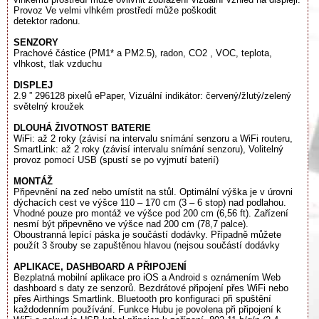
Provoz Ve velmi vlhkém prostředí může poškodit
detektor radonu.
SENZORY
Prachové částice (PM1* a PM2.5), radon, CO2 , VOC, teplota,
vlhkost, tlak vzduchu
DISPLEJ
2.9 ” 296128 pixelů ePaper, Vizuální indikátor: červený/žlutý/zelený
světelný kroužek
DLOUHÁ ŽIVOTNOST BATERIE
WiFi: až 2 roky (závisí na intervalu snímání senzoru a WiFi routeru,
SmartLink: až 2 roky (závisí intervalu snímání senzoru), Volitelný
provoz pomocí USB (spustí se po vyjmutí baterií)
MONTÁŽ
Připevnění na zeď nebo umístit na stůl. Optimální výška je v úrovni
dýchacích cest ve výšce 110 – 170 cm (3 – 6 stop) nad podlahou.
Vhodné pouze pro montáž ve výšce pod 200 cm (6,56 ft). Zařízení
nesmí být připevněno ve výšce nad 200 cm (78,7 palce).
Oboustranná lepící páska je součástí dodávky. Případně můžete
použít 3 šrouby se zapuštěnou hlavou (nejsou součástí dodávky
APLIKACE, DASHBOARD A PŘIPOJENÍ
Bezplatná mobilní aplikace pro iOS a Android s oznámením Web
dashboard s daty ze senzorů. Bezdrátové připojení přes WiFi nebo
přes Airthings Smartlink. Bluetooth pro konfiguraci při spuštění
každodenním používání. Funkce Hubu je povolena při připojení k