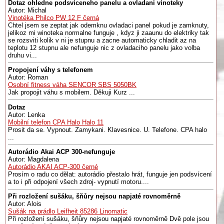
Dotaz ohledne podsviceneho panelu a ovladani vinoteky
Autor: Michal
Vinotéka Philco PW 12 F černá
Chtel jsem se zeptat jak odemknu ovladaci panel pokud je zamknuty,
jelikoz mi winoteka normalne funguje , kdyz ji zaaunu do elektriky tak
se rozsviti kolik v ni je stupnu a zacne automaticky chladit az na
teplotu 12 stupnu ale nefunguje nic z ovladaciho panelu jako volba
druhu vi...
Propojení váhy s telefonem
Autor: Roman
Osobní fitness váha SENCOR SBS 5050BK
Jak propojit váhu s mobilem. Děkuji Kurz ...
Dotaz
Autor: Lenka
Mobilní telefon CPA Halo Halo 11
Prosit da se. Vypnout. Zamykani. Klavesnice. U. Telefone. CPA halo
...
Autorádio Akai ACP 300-nefunguje
Autor: Magdalena
Autorádio AKAI ACP-300 černé
Prosím o radu co dělat: autorádio přestalo hrát, funguje jen podsvícení
a to i při odpojení všech zdroj- vypnutí motoru....
Při rozložení sušáku, šňůry nejsou napjaté rovnoměrně
Autor: Alois
Sušák na prádlo Leifheit 85286 Linomatic
Při rozložení sušáku, šňůry nejsou napjaté rovnoměrně Dvě pole jsou