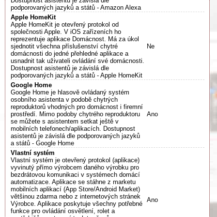
Dostupnost asistentů je závislá dle
podporovaných jazyků a států - Amazon Alexa
Apple HomeKit
Apple HomeKit je otevřený protokol od
společnosti Apple. V iOS zařízeních ho
reprezentuje aplikace Domácnost. Má za úkol
sjednotit všechna příslušenství chytré
Ne
domácnosti do jedné přehledné aplikace a
usnadnit tak uživateli ovládání své domácnosti.
Dostupnost asistentů je závislá dle
podporovaných jazyků a států - Apple HomeKit
Google Home
Google Home je hlasově ovládaný systém
osobního asistenta v podobě chytrých
reproduktorů vhodných pro domácnost i firemní
prostředí. Mimo podoby chytrého reproduktoru
Ano
se můžete s asistentem setkat ještě v
mobilních telefonech/aplikacích. Dostupnost
asistentů je závislá dle podporovaných jazyků
a států - Google Home
Vlastní systém
Vlastní systém je otevřený protokol (aplikace)
vyvinutý přímo výrobcem daného výrobku pro
bezdrátovou komunikaci v systémech domácí
automatizace. Aplikace se stáhne z marketu
mobilních aplikací (App Store/Android Market)
většinou zdarma nebo z internetových stránek
Ano
Výrobce. Aplikace poskytuje všechny potřebné
funkce pro ovládání osvětlení, rolet a