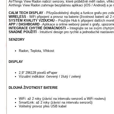
AirThings View Radon nabízí senzory, které průběžně měří radon, vlhkos
Airthings View Radon zahrnuje bezplatnou aplikaci (iOS / Android) a je
CALM TECH DISPLAY
- Přizpůsobitelný displej a funkce grafu pro z
WIRELESS
- WiFi připojení a provoz na baterie (životnost baterií až 2
SYSTÉM KVALITY VZDUCHU
– Použijte Hub k připojení dalších monit
APP / DASHBOARD
- Aplikace a online webový panel s grafy, upozorn
INTEGRACE CHYTRÉ DOMÁCNOSTI –
Integrujte se se svým chytr
SNADNÉ POUŽITÍ
- Intuitivní design pro rychlé a jednoduché nastaven
SENZORY
Radon, Teplota, Vlhkost
DISPLAY
2,9” 296128 pixelů ePaper
Vizuální indikátor: červený / žlutý / zelený
DLOUHÁ ŽIVOTNOST BATERIE
WiFi: až 2 roky (závisí na intervalu senzorů a WiFi routeru)
SmartLink: až 2 roky (závisí na intervalu senzorů)
Volitelný provoz přes USB kabel