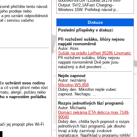
000mAh-5V/2A -133x68,3x176 mm-
Output: 5V/2,1AFast Charging--
zorně přečtěte tento návod.
Wireless:15W. Potřebuji návod p...
jeho prodeje nebo
 a pro uznání odpovědnosti
bě i servisu vašeho
Diskuze
Poslední příspěvky v diskuzi
:
Při rozložení sušáku, šňůry nejsou
napjaté rovnoměrně
Autor: Alois
Sušák na prádlo Leifheit 85286 Linomatic
Při rozložení sušáku, šňůry nejsou
napjaté rovnoměrně Dvě pole jsou
natažený a dvě povolení ...
Nejde zapnout
Autor: neznámý
ůže
uchránit svou rodinu
Mikrofon WS-858
 cíl vznik plísní nebo růst
Dobry den. Mikrofon nejde vubec
atu, alergií, požáru nebo
zapnout. Nechapu. ...
chu v naprostém pořádku
.
Rozpis jednotlivých fází programů
Autor: Michaela
Domácí pekárna ETA delicca max 7149-
90040
Dobrý den, chtěla bych poprosit o rozpis
í jej propojit přes Wi-Fi
jednotlivých fází programů, jak dlouho
trvají a kdy zaznívají zvukové
signalizace. Například u programu rohlík/