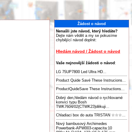
Žádost o návod
Nenašli jste návod, který hledáte?
Dejte nám vědět a my se pokusíme
chybějící návod doplnit:
Hledám návod / Žádost o návod
Vaše nejnovější žádosti o návod
:
LG 75UP7800 Led Ultra HD...
Product Quide Savé These Instrucions...
ProductQuideSave These Instructions...
Dobrý den,hledám návod o rychlovarné
konvici typu Bosh
TWK7604/02(CTWK23)děkuji...
Chladiaci box do auta TRISTAN ☆☆☆...
Nový bambusový Archimedes
Powerbank-APW003-capacita:10