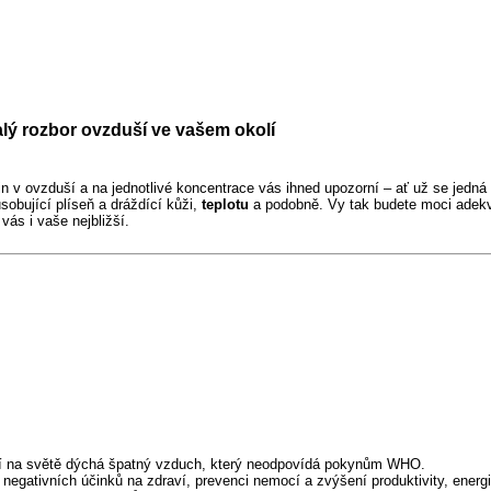
ý rozbor ovzduší ve vašem okolí
in v ovzduší a na jednotlivé koncentrace vás ihned upozorní – ať už se jedná
ůsobující plíseň a dráždící kůži,
teplotu
a podobně. Vy tak budete moci adekv
ás i vaše nejbližší.
 lidí na světě dýchá špatný vzduch, který neodpovídá pokynům WHO.
i negativních účinků na zdraví, prevenci nemocí a zvýšení produktivity, energ