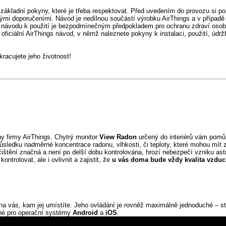
základní pokyny, které je třeba respektovat. Před uvedením do provozu si po
mi doporučeními. Návod je nedílnou součástí výrobku AirThings a v případě 
 návodu k použití je bezpodmínečným předpokladem pro ochranu zdraví osob
oficiální AirThings návod, v němž naleznete pokyny k instalaci, použití, údrž
acujete jeho životnost!
y firmy AirThings. Chytrý monitor
View Radon
určený do interiérů vám pom
ůsledku nadměrné koncentrace radonu, vlhkosti, či teploty, které mohou mít za
štění značná a není po delší dobu kontrolována, hrozí nebezpečí vzniku astm
rolovat, ale i ovlivnit a zajistit, že
u vás doma bude vždy kvalita vzdu
a vás, kam jej umístíte. Jeho ovládání je rovněž maximálně jednoduché – stač
né pro operační systémy
Android
a
iOS
.