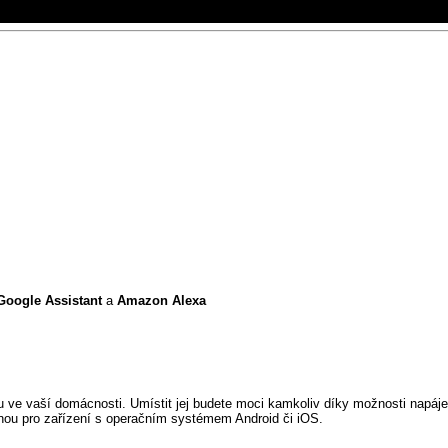
Google Assistant
a
Amazon Alexa
hu ve vaší domácnosti. Umístit jej budete moci kamkoliv díky možnosti napáj
enou pro zařízení s operačním systémem Android či iOS.