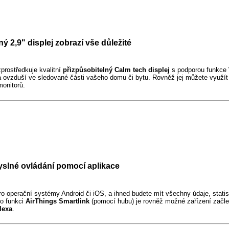
ý 2,9" displej zobrazí vše důležité
prostředkuje kvalitní
přizpůsobitelný Calm tech displej
s podporou funkce
ta ovzduší ve sledované části vašeho domu či bytu. Rovněž jej můžete využít
monitorů.
slné ovládání pomocí aplikace
ro operační systémy Android či iOS, a ihned budete mít všechny údaje, statist
o funkci
AirThings Smartlink
(pomocí hubu) je rovněž možné zařízení začle
lexa
.