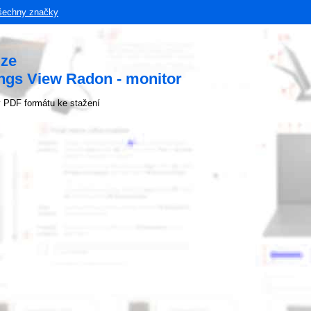
šechny značky
uze
ngs View Radon - monitor
 PDF formátu ke stažení