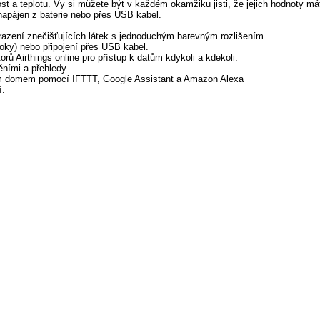
t a teplotu. Vy si můžete být v každém okamžiku jisti, že jejich hodnoty má
 napájen z baterie nebo přes USB kabel.
obrazení znečišťujících látek s jednoduchým barevným rozlišením.
 roky) nebo připojení přes USB kabel.
orů Airthings online pro přístup k datům kdykoli a kdekoli.
ěními a přehledy.
ým domem pomocí IFTTT, Google Assistant a Amazon Alexa
í.