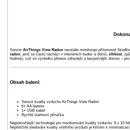
Dokonal
Senzor
AirThings View Radon
neustále monitoruje přítomnost škodliv
radon
, jenž se často nachází v interiérech budov a domů,
vlhkost
, zp
hodnoty, což ve výsledku přinese zdravější a bezpečnější domov – pro v
Obsah balení:
Senzor kvality vzduchu AirThings View Radon
6× AA baterie
1× USB kabel
Rychlá startovní příručka
Nejpokročilejší technologie pro monitorování kvality vzduchu. 9 z 10
Nepřetržité sledování kvality vnitřního ovzduší je klíčem k minimalizac