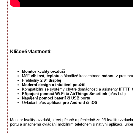
Klíčové vlastnosti:
Monitor kvality ovzduší
Měří
vlhkost
,
teplotu
a škodlivé koncentrace
radonu
v prostoru
Přehledný
2,9" displej
Moderní design a intuitivní použití
Kompatibilní se systémy chytré domácnosti a asistenty
IFTTT, 
Připojení pomocí Wi-Fi
či
AirThings Smartlink
(přes hub)
Napájení pomocí baterií
či
USB portu
Ovládání přes
aplikaci pro Android či iOS
Monitor kvality ovzduší, který přesně a přehledně změří kvalitu vzduc
portu a snadnému ovládání mobilním telefonem s nativní aplikací, urč