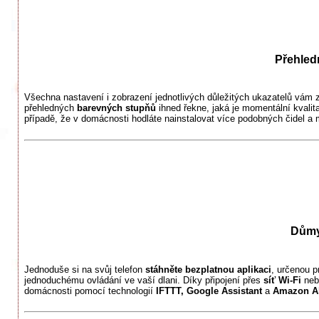
Přehledn
Všechna nastavení i zobrazení jednotlivých důležitých ukazatelů vám z
přehledných
barevných stupňů
ihned řekne, jaká je momentální kvali
případě, že v domácnosti hodláte nainstalovat více podobných čidel a 
Důmy
Jednoduše si na svůj telefon
stáhněte bezplatnou aplikaci
, určenou p
jednoduchému ovládání ve vaší dlani. Díky připojení přes
síť Wi-Fi
neb
domácnosti pomocí technologií
IFTTT, Google Assistant
a
Amazon A