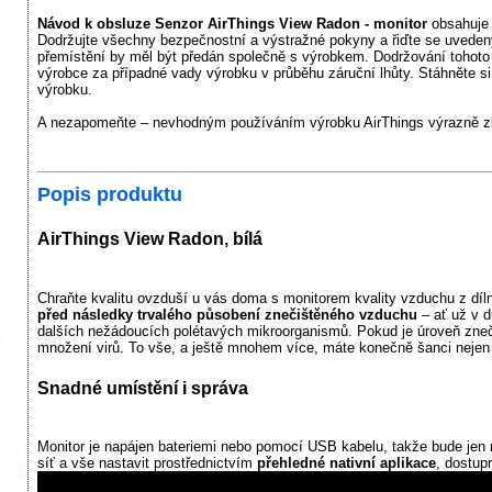
Návod k obsluze Senzor AirThings View Radon - monitor
obsahuje 
Dodržujte všechny bezpečnostní a výstražné pokyny a řiďte se uvedený
přemístění by měl být předán společně s výrobkem. Dodržování tohoto
výrobce za případné vady výrobku v průběhu záruční lhůty. Stáhněte si 
výrobku.
A nezapomeňte – nevhodným používáním výrobku AirThings výrazně zkr
Popis produktu
AirThings View Radon, bílá
Chraňte kvalitu ovzduší u vás doma s monitorem kvality vzduchu z díln
před následky trvalého působení znečištěného vzduchu
– ať už v d
dalších nežádoucích polétavých mikroorganismů. Pokud je úroveň zneči
množení virů. To vše, a ještě mnohem více, máte konečně šanci nejen kont
Snadné umístění i správa
Monitor je napájen bateriemi nebo pomocí USB kabelu, takže bude jen n
síť a vše nastavit prostřednictvím
přehledné nativní aplikace
, dostup