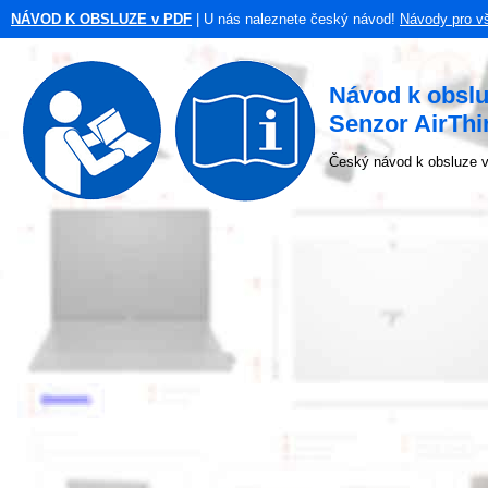
NÁVOD K OBSLUZE v PDF
| U nás naleznete český návod!
Návody pro v
Návod k obsl
Senzor AirThi
Český návod k obsluze v