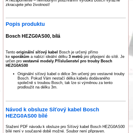
A nezapomeňte – nevhodným používáním výrobku Bosch výrazně
zkracujete jeho životnost!
Popis produktu
Bosch HEZG0AS00, bílá
Tento
originální síťový kabel
Bosch je určený přímo
ke
sporákům
a nabízí ideální délku
3 metrů
pro připojení do sítě. Je
určen pro
vestavné modely
.
Příslušenství pro trouby Bosch
HEZG0AS00
Originální síťový kabel o délce 3m určený pro vestavné trouby
Bosch. Pokud Vám nestačí délka kabelu dodávaného
společně s troubou Bosch, tak lze si výměnou za tento
prodloužit na délku 3m.
Návod k obsluze Síťový kabel Bosch
HEZG0AS00 bílé
Stažení PDF návodu k obsluze pro Síťový kabel Bosch HEZG0AS00
bílé není v současné době možné. Soubor není připraven.