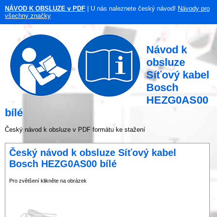
NÁVOD K OBSLUZE v PDF
| U nás naleznete český návod!
Návody pro
všechny značky
Návod k
obsluze
Síťový kabel
Bosch
HEZG0AS00
bílé
Český návod k obsluze v PDF formátu ke stažení
Český návod k obsluze Síťový kabel
Bosch HEZG0AS00 bílé
Pro zvětšení klikněte na obrázek