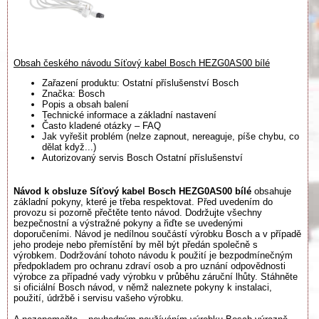
Obsah českého návodu Síťový kabel Bosch HEZG0AS00 bílé
Zařazení produktu: Ostatní příslušenství Bosch
Značka: Bosch
Popis a obsah balení
Technické informace a základní nastavení
Často kladené otázky – FAQ
Jak vyřešit problém (nelze zapnout, nereaguje, píše chybu, co
dělat když...)
Autorizovaný servis Bosch Ostatní příslušenství
Návod k obsluze Síťový kabel Bosch HEZG0AS00 bílé
obsahuje
základní pokyny, které je třeba respektovat. Před uvedením do
provozu si pozorně přečtěte tento návod. Dodržujte všechny
bezpečnostní a výstražné pokyny a řiďte se uvedenými
doporučeními. Návod je nedílnou součástí výrobku Bosch a v případě
jeho prodeje nebo přemístění by měl být předán společně s
výrobkem. Dodržování tohoto návodu k použití je bezpodmínečným
předpokladem pro ochranu zdraví osob a pro uznání odpovědnosti
výrobce za případné vady výrobku v průběhu záruční lhůty. Stáhněte
si oficiální Bosch návod, v němž naleznete pokyny k instalaci,
použití, údržbě i servisu vašeho výrobku.