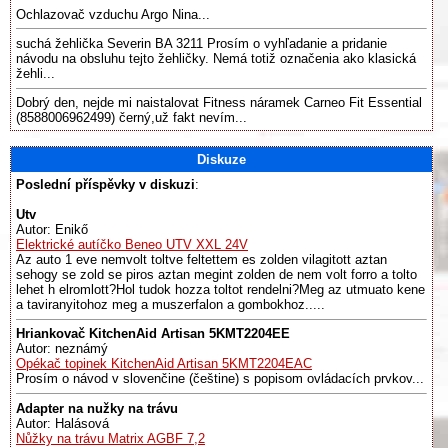
Ochlazovač vzduchu Argo Nina...
suchá žehlička Severin BA 3211 Prosím o vyhľadanie a pridanie
návodu na obsluhu tejto žehličky. Nemá totiž označenia ako klasická
žehli...
Dobrý den, nejde mi naistalovat Fitness náramek Carneo Fit Essential
(8588006962499) černý,už fakt nevím...
Diskuze
Poslední příspěvky v diskuzi
:
Utv
Autor: Enikő
Elektrické autíčko Beneo UTV XXL 24V
Az auto 1 eve nemvolt toltve feltettem es zolden vilagitott aztan
sehogy se zold se piros aztan megint zolden de nem volt forro a tolto
lehet h elromlott?Hol tudok hozza toltot rendelni?Meg az utmuato kene
a taviranyitohoz meg a muszerfalon a gombokhoz.....
Hriankovač KitchenAid Artisan 5KMT2204EE
Autor: neznámý
Opékač topinek KitchenAid Artisan 5KMT2204EAC
Prosím o návod v slovenčine (češtine) s popisom ovládacích prvkov...
Adapter na nužky na trávu
Autor: Halásová
Nůžky na trávu Matrix AGBF 7,2