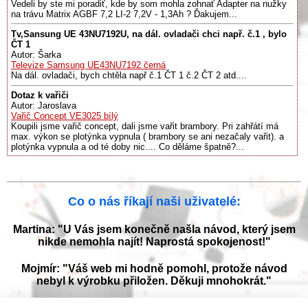
Vedeli by ste mi poradiť, kde by som mohla zohnať Adapter na nužky
na trávu Matrix AGBF 7,2 LI-2 7,2V - 1,3Ah ? Ďakujem...
Tv,Sansung UE 43NU7192U, na dál. ovladači chci např. č.1 , bylo
ČT 1
Autor: Šarka
Televize Samsung UE43NU7192 černá
Na dál. ovladači, bych chtěla např č.1 ČT 1 č.2 ČT 2 atd....
Dotaz k vařiči
Autor: Jaroslava
Vařič Concept VE3025 bílý
Koupili jsme vařič concept, dali jsme vařit brambory. Pri zahřátí má
max. výkon se plotýnka vypnula ( brambory se ani nezačaly vařit). a
plotýnka vypnula a od té doby nic.... Co děláme špatně?...
Co o nás říkají naši uživatelé:
Martina: "U Vás jsem konečně našla návod, který jsem
nikde nemohla najít! Naprostá spokojenost!"
Mojmír: "Váš web mi hodně pomohl, protože návod
nebyl k výrobku přiložen. Děkuji mnohokrát."
Jana: "Děkuji za tyto stránky! Díky vašemu návodu jsem