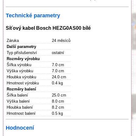
Technické parametry
Síťový kabel Bosch HEZG0AS00 bílé
Záruka
24 měsíců
Další parametry
Typ příslušenství
ostatní
Rozměry výrobku
Šířka výrobku
7.0 cm
Výška výrobku
7.0 cm
Hloubka výrobku
24.0 cm
Hmotnost výrobku
0.4 kg
Rozměry balení
Šířka balení
25.0 cm
Výška balení
8.0 cm
Hloubka balení
8.2 cm
Hmotnost balení
0.5 kg
Hodnocení