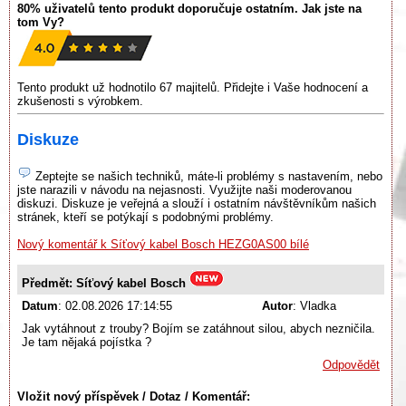
80% uživatelů tento produkt doporučuje ostatním. Jak jste na
tom Vy?
Tento produkt už hodnotilo 67 majitelů. Přidejte i Vaše hodnocení a
zkušenosti s výrobkem.
Diskuze
Zeptejte se našich techniků, máte-li problémy s nastavením, nebo
jste narazili v návodu na nejasnosti. Využijte naši moderovanou
diskuzi. Diskuze je veřejná a slouží i ostatním návštěvníkům našich
stránek, kteří se potýkají s podobnými problémy.
Nový komentář k Síťový kabel Bosch HEZG0AS00 bílé
Předmět: Síťový kabel Bosch
Datum
: 02.08.2026 17:14:55
Autor
: Vladka
Jak vytáhnout z trouby? Bojím se zatáhnout silou, abych nezničila.
Je tam nějaká pojístka ?
Odpovědět
Vložit nový příspěvek / Dotaz / Komentář: