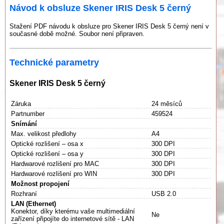
Návod k obsluze Skener IRIS Desk 5 černý
Stažení PDF návodu k obsluze pro Skener IRIS Desk 5 černý není v
současné době možné. Soubor není připraven.
Technické parametry
Skener IRIS Desk 5 černý
Záruka
24 měsíců
Partnumber
459524
Snímání
Max. velikost předlohy
A4
Optické rozlišení – osa x
300 DPI
Optické rozlišení – osa y
300 DPI
Hardwarové rozlišení pro MAC
300 DPI
Hardwarové rozlišení pro WIN
300 DPI
Možnost propojení
Rozhraní
USB 2.0
LAN (Ethernet)
Konektor, díky kterému vaše multimediální
Ne
zařízení připojíte do internetové sítě - LAN