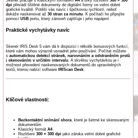
Skener pracuje s klasickým formátem
A4
a díky rozlišení
300 × 300
dpi
převádí tištěné dokumenty do digitální formy ve velmi dobré
grafické kvalitě. Potěší vás navíc i špičkovou rychlostí, neboť
dokáže naskenovat až
30 stran za minutu
. K počítači ho připojíte
pomocí
USB
portu, který zároveň zajišťuje i jeho napájení.
Praktické vychytávky navíc
Skener IRIS Desk 5 vám dá k dispozici i několik bonusových funkcí,
které vám mohou výrazně usnadnit jeho používání. Počítat můžete
s
automatickou detekcí stránek, narovnáním a odstraněním prstů
i skenováním v určitém intervalu
. A skvělou vychytávkou je i
možnost převedení naskenovaných dokumentů do upravitelných
textů, kterou nabízí software
IRIScan Desk
.
Klíčové vlastnosti:
Bezkontaktní snímání shora
, které je šetrné ke skenovaným
dokumentům
Klasický formát
A4
Rozlišení
300 × 300 dpi
jako záruka velmi dobré grafické