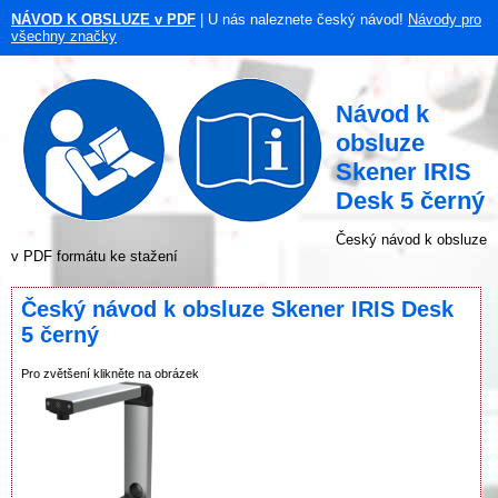
NÁVOD K OBSLUZE v PDF
| U nás naleznete český návod!
Návody pro
všechny značky
Návod k
obsluze
Skener IRIS
Desk 5 černý
Český návod k obsluze
v PDF formátu ke stažení
Český návod k obsluze Skener IRIS Desk
5 černý
Pro zvětšení klikněte na obrázek