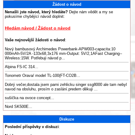
Žádost o návod
Nenašli jste návod, který hledáte?
Dejte nám vědět a my se
pokusíme chybějící návod doplnit:
Hledám návod / Žádost o návod
Vaše nejnovější žádosti o návod
:
Nový bambusový Archimedes Powerbank-APW003-capacita:10
000mAh-5V/2A -133x68,3x176 mm-Output: 5V/2,1AFast Charging--
Wireless:15W. Potřebuji návod p...
Alpina FS-IC 314...
Tonometr Orava/ model TL-100(FT-CO2B...
Dobrý večer,dostala jsem parni zehlicku singer ssg8000 ale tam nebyl
navod na obsluhu, prosím o zaslání.predem děkuji ...
sušička na ovoce concept...
Nord SK500E...
Diskuze
Poslední příspěvky v diskuzi
: