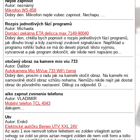
Nejde zapnout
Autor: neznámý
Mikrofon WS-858
Dobry den. Mikrofon nejde vubec zapnout. Nechapu. ...
Rozpis jednotlivých fází programů
Autor: Michaela
Domácí pekárna ETA delicca max 7149-90040
Dobrý den, chtěla bych poprosit o rozpis jednotlivých fází programů,
jak dlouho trvají a kdy zaznívají zvukové signalizace. Například u
programu rohlík/ bulka se má do deseti pípnutí těsto vyjmou,
vytvarovat a pak program dokončit, ale nikde není napsáno po...
otočený obraz na kamere mio viu 733
Autor: Dalibor
Autokamera Mio MiVue 733 WiFi černá
Dobrý den, prosím o radu jak na kameře otočit obraz. Na kameře mi
samovolně otočil obraz vzhůru nohama. Nemůžu nikde najít jak dostat
obraz do původního nastavení. Děkuji za odpověd. D. ...
aiko zapnut zvonenie telefonu
Autor: VLADIMIR
Mobilní telefon TCL 4043
dakujem...
Utv
Autor: Enikő
Elektrické autíčko Beneo UTV XXL 24V
Az auto 1 eve nemvolt toltve feltettem es zolden vilagitott aztan
sehogy se zold se piros aztan megint zolden de nem volt forro a tolto