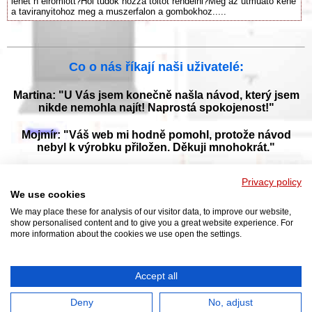
lehet h elromlott?Hol tudok hozza toltot rendelni?Meg az utmuato kene
a taviranyitohoz meg a muszerfalon a gombokhoz.....
Co o nás říkají naši uživatelé:
Martina: "U Vás jsem konečně našla návod, který jsem
nikde nemohla najít! Naprostá spokojenost!"
Mojmír: "Váš web mi hodně pomohl, protože návod
nebyl k výrobku přiložen. Děkuji mnohokrát."
Jana: "Děkuji za tyto stránky! Díky vašemu návodu jsem
Privacy policy
opět zprovoznila svou myčku."
We use cookies
We may place these for analysis of our visitor data, to improve our website,
show personalised content and to give you a great website experience. For
more information about the cookies we use open the settings.
Prohlížejte návody k obsluze v češtine v naší online knihovně, manuály a
příručky k obsluze ke stažení ve formátu PDF. Databáze s návody je
neustále aktualizována a doplňována o nové výrobky. Sháníte návod?
Požádejte nás!
Accept all
NAVOD-K-OBSLUZE.cz
|
Jak přeložit PDF do češtiny
|
Kontakt
|
DMCA
© 2026
Deny
No, adjust