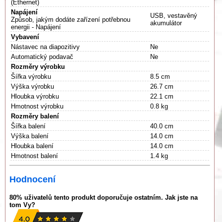
(Ethernet)
Napájení
USB, vestavěný
Způsob, jakým dodáte zařízení potřebnou
akumulátor
energii - Napájení
Vybavení
Nástavec na diapozitivy
Ne
Automatický podavač
Ne
Rozměry výrobku
Šířka výrobku
8.5 cm
Výška výrobku
26.7 cm
Hloubka výrobku
22.1 cm
Hmotnost výrobku
0.8 kg
Rozměry balení
Šířka balení
40.0 cm
Výška balení
14.0 cm
Hloubka balení
14.0 cm
Hmotnost balení
1.4 kg
Hodnocení
80% uživatelů tento produkt doporučuje ostatním. Jak jste na
tom Vy?