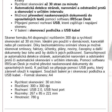
kvality
Rychlost skenování
až
30 stran za minutu
Automatická detekce stránek, narovnání a odstranění prstů
a skenování v určitém intervalu
Možnost
převedení naskenovaných dokumentů do
upravitelných textů
pomocí softwaru
IRIScan Desk
Připojení pomocí rozhraní
USB
, které zajišťuje i napájení
skeneru
V balení i
skenovací podložka
a
USB kabel
Skener formátu A4 disponující rozlišením 300 dpi a rychlostí
skenování až 30 str./min. Ideální pro použití v domácnosti, kanceláři
nebo při cestování. Díky bezkontaktnímu snímání shora je možné
skenovat smlouvy, faktury, účtenky, plány, noviny, časopisy a další
dokumenty bez toho aniž by došlo k jejich poškození. Samozřejmostí
je automatická detekce stránek, automatické narovnání a odstranění
prstů či automatické skenování v určitém intervalu. Pomocí softwaru
IRIScan Desk je možné převést naskenované dokumenty do
upravitelných textů. K počítači se připojuje pomocí USB portu, který
zároveň slouží k napájení. Součástí balení je i skenovací podložka a
USB kabel. - Formát skeneru: A4
Rychlost skenování: 30 str./min
Rozlišení: 300 x 300 dpi
Rozhraní: USB 2.0, USB host port
Rozměry: 267 x 85 x 221 mm
Hmotnost: 780 g