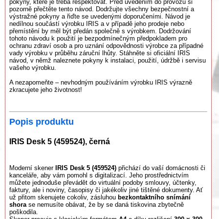
pokyny, které je třeba respektovat. Před uvedením do provozu si
pozorně přečtěte tento návod. Dodržujte všechny bezpečnostní a
výstražné pokyny a řiďte se uvedenými doporučeními. Návod je
nedílnou součástí výrobku IRIS a v případě jeho prodeje nebo
přemístění by měl být předán společně s výrobkem. Dodržování
tohoto návodu k použití je bezpodmínečným předpokladem pro
ochranu zdraví osob a pro uznání odpovědnosti výrobce za případné
vady výrobku v průběhu záruční lhůty. Stáhněte si oficiální IRIS
návod, v němž naleznete pokyny k instalaci, použití, údržbě i servisu
vašeho výrobku.
A nezapomeňte – nevhodným používáním výrobku IRIS výrazně
zkracujete jeho životnost!
Popis produktu
IRIS Desk 5 (459524), černá
Moderní skener
IRIS Desk 5 (459524)
přichází do vaší domácnosti či
kanceláře, aby vám pomohl s digitalizací. Jeho prostřednictvím
můžete jednoduše převádět do virtuální podoby smlouvy, účtenky,
faktury, ale i noviny, časopisy či jakékoliv jiné tištěné dokumenty. Ať
už přitom skenujete cokoliv, zásluhou
bezkontaktního snímání
shora
se nemusíte obávat, že by se daná tiskovina zbytečně
poškodila.