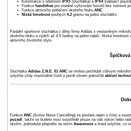
Konstrukce s odolností
IPX5
(sluchátka) a
IPX4
(nabíjecí pouzd
Funkce
handsfree
pro snadné vyřizování hovorů bez nutnosti po
Funkce aktivního potlačení okolního hluku
ANC
Nízká hmotnost
pouhých
4,2
gramu na jedno sluchátko
Parádní sportovní sluchátka z dílny firmy Adidas s vestavěným mikro
okolního hluku a výdrží až 4,5 hodiny na jedno nabití. Nízká hmotnost a
aktivního životního stylu.
Špičková 
Sluchátka
Adidas Z.N.E. 01 ANC
se mohou pochlubit citlivým mikrofo
uslyšíte vždy maximálně čistě a jasně vlivem pokročilé
aktivní techn
Doko
Funkce
ANC
(Active Noise Cancelling) se postará nejen o čistý a sou
pozadí
, takže se budete moci soustředit pouze na váš výkon nebo rados
okolím, jednoduše přepněte na režim
Awareness
a hned uslyšíte, co s