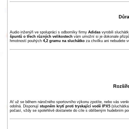
Důra
Audio inženýři ve spolupráci s odborníky firmy
Adidas
vyrobili sluchá
špuntů o třech různých velikostech
vám umožní si je dokonale přizp
hmotností pouhých
4,2 gramu na sluchátko
za chvilku ani nebudete v
Rozšíře
Ať už se během náročného sportovního výkonu zpotíte, nebo vás venku z
odolná. Disponují
stupněm krytí proti tryskající vodě IPX5
(sluchátka
počasí, vždy se spolehlivě dostanete do cíle s oblíbeným hudebním p