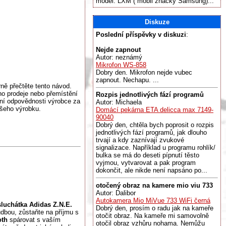
model: LXM ( mobil značky Samsung)...
Diskuze
Poslední příspěvky v diskuzi
:
Nejde zapnout
Autor: neznámý
Mikrofon WS-858
Dobry den. Mikrofon nejde vubec
zapnout. Nechapu. ...
ně přečtěte tento návod.
ho prodeje nebo přemístění
Rozpis jednotlivých fází programů
ní odpovědnosti výrobce za
Autor: Michaela
ašeho výrobku.
Domácí pekárna ETA delicca max 7149-
90040
Dobrý den, chtěla bych poprosit o rozpis
jednotlivých fází programů, jak dlouho
trvají a kdy zaznívají zvukové
signalizace. Například u programu rohlík/
bulka se má do deseti pípnutí těsto
vyjmou, vytvarovat a pak program
dokončit, ale nikde není napsáno po...
otočený obraz na kamere mio viu 733
Autor: Dalibor
Autokamera Mio MiVue 733 WiFi černá
sluchátka Adidas Z.N.E.
Dobrý den, prosím o radu jak na kameře
udbou, zůstaňte na příjmu s
otočit obraz. Na kameře mi samovolně
oth
spárovat s vaším
otočil obraz vzhůru nohama. Nemůžu