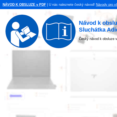
NÁVOD K OBSLUZE v PDF
| U nás naleznete český návod!
Návody pro v
Návod k obsl
Sluchátka Adi
Český návod k obsluze v