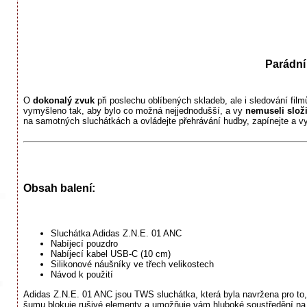
Parádní
O
dokonalý zvuk
při poslechu oblíbených skladeb, ale i sledování film
vymyšleno tak, aby bylo co možná nejjednodušší, a vy
nemuseli složi
na samotných sluchátkách a ovládejte přehrávání hudby, zapínejte a 
Obsah balení:
Sluchátka Adidas Z.N.E. 01 ANC
Nabíjecí pouzdro
Nabíjecí kabel USB-C (10 cm)
Silikonové náušníky ve třech velikostech
Návod k použití
Adidas Z.N.E. 01 ANC jsou TWS sluchátka, která byla navržena pro to,
šumu blokuje rušivé elementy a umožňuje vám hluboké soustředění na 