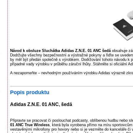
Návod k obsluze Sluchátka Adidas Z.N.E. 01 ANC šedá
obsahuje zák
Dodržujte všechny bezpečnostní a výstražné pokyny a řiďte se uvedený
by měl být předán společně s výrobkem. Dodržování tohoto návodu k 
případné vady výrobku v průběhu záruční lhůty. Stáhněte si oficiální A
A nezapomeňte – nevhodným používáním výrobku Adidas výrazně zkrac
Popis produktu
Adidas Z.N.E. 01 ANC, šedá
Připravte se pracovat či poslouchat podcasty, oblíbenou hudbu nebo sl
01 ANC True Wireless
, která byla vyrobena přímo na míru sportovcům 
vestavěnými mikrofony pro hovory nebo si je vezměte do kanceláře či vy