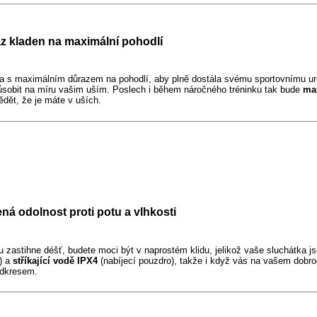
z kladen na maximální pohodlí
tka s maximálním důrazem na pohodlí, aby plně dostála svému sportovnímu u
ůsobit na míru vašim uším. Poslech i během náročného tréninku tak bude
ma
ědět, že je máte v uších.
ná odolnost proti potu a vlhkosti
astihne déšť, budete moci být v naprostém klidu, jelikož vaše sluchátka js
) a
stříkající vodě
IPX4
(nabíjecí pouzdro), takže i když vás na vašem dobro
odkresem.