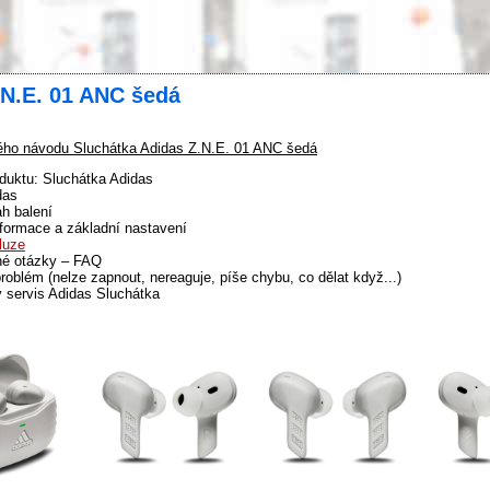
.N.E. 01 ANC šedá
ho návodu Sluchátka Adidas Z.N.E. 01 ANC šedá
duktu: Sluchátka Adidas
das
h balení
formace a základní nastavení
luze
né otázky – FAQ
problém (nelze zapnout, nereaguje, píše chybu, co dělat když...)
 servis Adidas Sluchátka