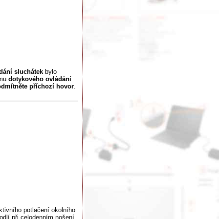
dání sluchátek
bylo
ému
dotykového ovládání
odmítněte příchozí hovor
.
tivního potlačení okolního
dlí při celodenním nošení.