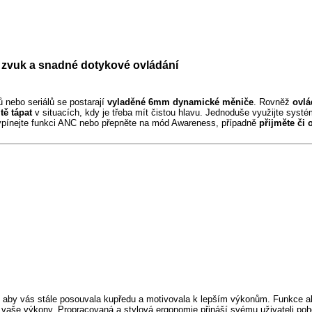
 zvuk a snadné dotykové ovládání
ů nebo seriálů se postarají
vyladěné 6mm dynamické měniče
. Rovněž
ovlá
tě tápat
v situacích, kdy je třeba mít čistou hlavu. Jednoduše využijte syst
vypínejte funkci ANC nebo přepněte na mód Awareness, případně
přijměte či 
 aby vás stále posouvala kupředu a motivovala k lepším výkonům. Funkce ak
vaše výkony. Propracovaná a stylová ergonomie přináší svému uživateli poho