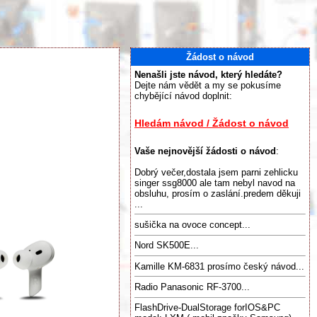
Žádost o návod
Nenašli jste návod, který hledáte?
Dejte nám vědět a my se pokusíme
chybějící návod doplnit:
Hledám návod / Žádost o návod
Vaše nejnovější žádosti o návod
:
Dobrý večer,dostala jsem parni zehlicku
singer ssg8000 ale tam nebyl navod na
obsluhu, prosím o zaslání.predem děkuji
...
sušička na ovoce concept...
Nord SK500E...
Kamille KM-6831 prosímo český návod...
Radio Panasonic RF-3700...
FlashDrive-DualStorage forIOS&PC