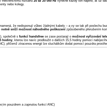
íky frekvenčnímu rozsahu
20 až 20 000 Hz
vynikne každý tón naplno, ať už dá
ienty nebo kolegy.
znamená, že nedisponují vůbec žádnými kabely – a vy se tak při poslechu bu
e
notně sníží možnost náhodného poškození
způsobeného přerušením kont
y), společně s
funkcí handsfree
se zase postarají o
možnost vyřizování tel
5 hodiny
, kterou lze navíc prodloužit o dalších 15,5 hodiny pomocí nabíjecí
NC), přičemž ztracenou energii lze sluchátkům dodat pomocí pouzdra prostře
ecím pouzdrem a zapnutou funkcí ANC)