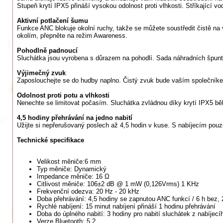
Stupeň krytí IPX5 přináší vysokou odolnost proti vlhkosti. Stříkající 
Aktivní potlačení šumu
Funkce ANC blokuje okolní ruchy, takže se můžete soustředit čistě na 
okolím, přepněte na režim Awareness.
Pohodlně padnoucí
Sluchátka jsou vyrobena s důrazem na pohodlí. Sada náhradních špunt
Výjimečný zvuk
Zaposlouchejte se do hudby naplno. Čistý zvuk bude vaším společníke
Odolnost proti potu a vlhkosti
Nenechte se limitovat počasím. Sluchátka zvládnou díky krytí IPX5 běhá
4,5 hodiny přehrávání na jedno nabití
Užijte si nepřerušovaný poslech až 4,5 hodin v kuse. S nabíjecím pouz
Technické specifikace
Velikost měniče:6 mm
Typ měniče: Dynamický
Impedance měniče: 16 Ω
Citlivost měniče: 106±2 dB @ 1 mW (0,126Vrms) 1 KHz
Frekvenční odezva: 20 Hz - 20 kHz
Doba přehrávání: 4,5 hodiny se zapnutou ANC funkcí / 6 h bez,
Rychlé nabíjení: 15 minut nabíjení přináší 1 hodinu přehrávání
Doba do úplného nabití: 3 hodiny pro nabití sluchátek z nabíjec
Verze Bluetooth: 5.2