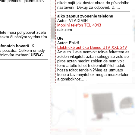
váte přednost jakémukoliv
nikde najít jak dostat obraz do původního
nastavení. Děkuji za odpověd. D. ...
aiko zapnut zvonenie telefonu
Autor: VLADIMIR
Mobilní telefon TCL 4043
dakujem...
dete moci pohybovat zcela
aktu či náhlým vytrhnutím
Utv
Autor: Enikő
efonních hovorů
. K
Elektrické autíčko Beneo UTV XXL 24V
ho pouzdra. Celkem si tedy
Az auto 1 eve nemvolt toltve feltettem es
dnictvím rozhraní
USB-C
.
zolden vilagitott aztan sehogy se zold se
piros aztan megint zolden de nem volt
forro a tolto lehet h elromlott?Hol tudok
hozza toltot rendelni?Meg az utmuato
kene a taviranyitohoz meg a muszerfalon
a gombokhoz.....