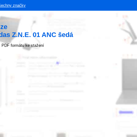
šechny značky
uze
das Z.N.E. 01 ANC šedá
 PDF formátu ke stažení