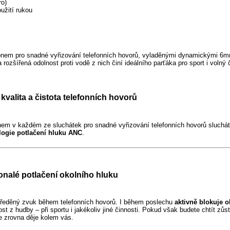
ro)
užití rukou
fonem pro snadné vyřizování telefonních hovorů, vyladěnými dynamickými 6mm
 rozšířená odolnost proti vodě z nich činí ideálního parťáka pro sport i volný
kvalita a čistota telefonních hovorů
nem v každém ze sluchátek pro snadné vyřizování telefonních hovorů sluchát
ologie potlačení hluku ANC
.
nalé potlačení okolního hluku
středěný zvuk během telefonních hovorů. I během poslechu
aktivně blokuje o
t z hudby – při sportu i jakékoliv jiné činnosti. Pokud však budete chtít zů
e zrovna děje kolem vás.