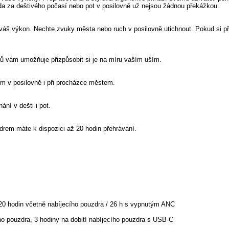
voda za deštivého počasí nebo pot v posilovně už nejsou žádnou překážkou.
váš výkon. Nechte zvuky města nebo ruch v posilovně utichnout. Pokud si př
ů vám umožňuje přizpůsobit si je na míru vaším uším.
m v posilovně i při procházce městem.
ní v dešti i pot.
drem máte k dispozici až 20 hodin přehrávání.
 20 hodin včetně nabíjecího pouzdra / 26 h s vypnutým ANC
ího pouzdra, 3 hodiny na dobití nabíjecího pouzdra s USB-C