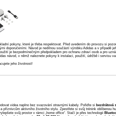
ladní pokyny, které je třeba respektovat. Před uvedením do provozu si pozor
mi doporučeními. Návod je nedílnou součástí výrobku Adidas a v případě je
použití je bezpodmínečným předpokladem pro ochranu zdraví osob a pro uzná
didas návod, v němž naleznete pokyny k instalaci, použití, údržbě i servisu v
ujete jeho životnost!
edovat videa naplno bez svazování otravnými kabely. Pořiďte si
bezdrátová 
a příznivcům aktivního životního stylu. Zpestřete si svůj trénink oblíbenou h
lepšete svůj prostor v rámci „home office“. Stačí je přes technologii
Blueto