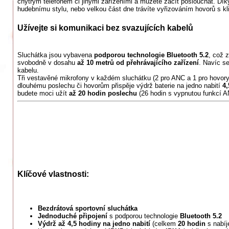
chytrým telefonem či jinými zařízeními a můžete začít poslouchat. D
hudebnímu stylu, nebo velkou část dne trávíte vyřizováním hovorů s kl
Užívejte si komunikaci bez svazujících kabelů
Sluchátka jsou vybavena
podporou technologie Bluetooth 5.2
, což 
svobodně v dosahu
až 10 metrů od přehrávajícího zařízení
. Navíc s
kabelu.
Tři vestavěné mikrofony v každém sluchátku (2 pro ANC a 1 pro hovor
dlouhému poslechu či hovorům přispěje výdrž baterie na jedno nabití
4,
budete moci užít
až 20 hodin poslechu
(26 hodin s vypnutou funkcí A
Klíčové vlastnosti:
Bezdrátová sportovní sluchátka
Jednoduché připojení
s podporou technologie
Bluetooth 5.2
Výdrž až 4,5 hodiny na jedno nabití
(celkem
20 hodin
s nabíj