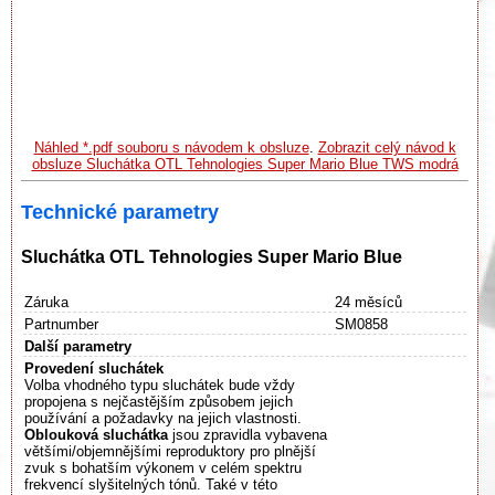
Náhled *.pdf souboru s návodem k obsluze
.
Zobrazit celý návod k
obsluze Sluchátka OTL Tehnologies Super Mario Blue TWS modrá
Technické parametry
Sluchátka OTL Tehnologies Super Mario Blue
Záruka
24 měsíců
Partnumber
SM0858
Další parametry
Provedení sluchátek
Volba vhodného typu sluchátek bude vždy
propojena s nejčastějším způsobem jejich
používání a požadavky na jejich vlastnosti.
Oblouková sluchátka
jsou zpravidla vybavena
většími/objemnějšími reproduktory pro plnější
zvuk s bohatším výkonem v celém spektru
frekvencí slyšitelných tónů. Také v této