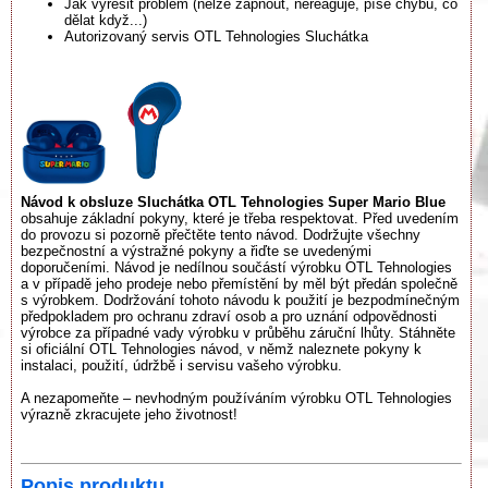
Jak vyřešit problém (nelze zapnout, nereaguje, píše chybu, co
dělat když...)
Autorizovaný servis OTL Tehnologies Sluchátka
Návod k obsluze Sluchátka OTL Tehnologies Super Mario Blue
obsahuje základní pokyny, které je třeba respektovat. Před uvedením
do provozu si pozorně přečtěte tento návod. Dodržujte všechny
bezpečnostní a výstražné pokyny a řiďte se uvedenými
doporučeními. Návod je nedílnou součástí výrobku OTL Tehnologies
a v případě jeho prodeje nebo přemístění by měl být předán společně
s výrobkem. Dodržování tohoto návodu k použití je bezpodmínečným
předpokladem pro ochranu zdraví osob a pro uznání odpovědnosti
výrobce za případné vady výrobku v průběhu záruční lhůty. Stáhněte
si oficiální OTL Tehnologies návod, v němž naleznete pokyny k
instalaci, použití, údržbě i servisu vašeho výrobku.
A nezapomeňte – nevhodným používáním výrobku OTL Tehnologies
výrazně zkracujete jeho životnost!
Popis produktu