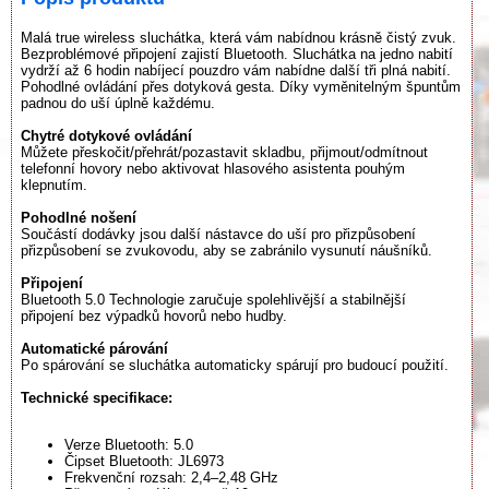
Malá true wireless sluchátka, která vám nabídnou krásně čistý zvuk.
Bezproblémové připojení zajistí Bluetooth. Sluchátka na jedno nabití
vydrží až 6 hodin nabíjecí pouzdro vám nabídne další tři plná nabití.
Pohodlné ovládání přes dotyková gesta. Díky vyměnitelným špuntům
padnou do uší úplně každému.
Chytré dotykové ovládání
Můžete přeskočit/přehrát/pozastavit skladbu, přijmout/odmítnout
telefonní hovory nebo aktivovat hlasového asistenta pouhým
klepnutím.
Pohodlné nošení
Součástí dodávky jsou další nástavce do uší pro přizpůsobení
přizpůsobení se zvukovodu, aby se zabránilo vysunutí náušníků.
Připojení
Bluetooth 5.0 Technologie zaručuje spolehlivější a stabilnější
připojení bez výpadků hovorů nebo hudby.
Automatické párování
Po spárování se sluchátka automaticky spárují pro budoucí použití.
Technické specifikace:
Verze Bluetooth: 5.0
Čipset Bluetooth: JL6973
Frekvenční rozsah: 2,4–2,48 GHz