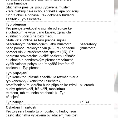
nižší hmotností.
Sluchátka přes uši jsou vybavena mušlemi,
které překrýjí celé ucho, zpravidla lépe potlačují
ruch z okolí a přinášejí tak dokonalý hudební
zážitek - Typ sluchátek
Typ přenosu
Pro přenos zvukového signálu od zdroje ke
sluchátkům je využíváno kabelu, zpravidla
kvalitních vodičů na bázi mědi.
Stále větší oblibě se těší přenos signálu
bezdrátovými technologiemi jako Bluetooth
bezdrátový
nebo pomocí rádiových vln (RF/FM) případně
(Bluetooth)
pomocí vln v infračerveném spektru (IR). Při
naprosto srovnatelné kvalitě poslechu přinášejí
sluchátka s bezdrátovým přenosem výrazně
vyšší volnost pohybu a tím vyšší komfort při
poslechu - Typ přenosu
Typ připojení
Typ konektoru přesně specifikuje rozměr, tvar a
typ koncovky / konektoru sluchátek,
prostřednictvím kterého bude připojen ke zdroji
bluetooth
hudby (přehrávači, hifi věži, mobilnímu
telefonu, tabletu nebo notebooku) - Typ
připojení
Typ nabíjení
USB-C
Ovládání hlasitosti
Pro zvýšení komfortu při poslechu hudby jsou
často sluchátka vybavena ovladačem hlasitosti