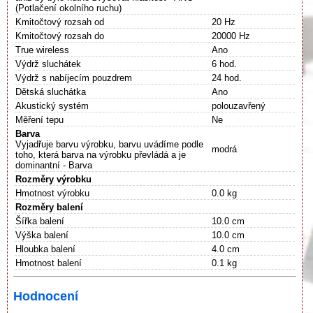
(Potlačení okolního ruchu)
Kmitočtový rozsah od
20 Hz
Kmitočtový rozsah do
20000 Hz
True wireless
Ano
Výdrž sluchátek
6 hod.
Výdrž s nabíjecím pouzdrem
24 hod.
Dětská sluchátka
Ano
Akustický systém
polouzavřený
Měření tepu
Ne
Barva
Vyjadřuje barvu výrobku, barvu uvádíme podle
modrá
toho, která barva na výrobku převládá a je
dominantní - Barva
Rozměry výrobku
Hmotnost výrobku
0.0 kg
Rozměry balení
Šířka balení
10.0 cm
Výška balení
10.0 cm
Hloubka balení
4.0 cm
Hmotnost balení
0.1 kg
Hodnocení