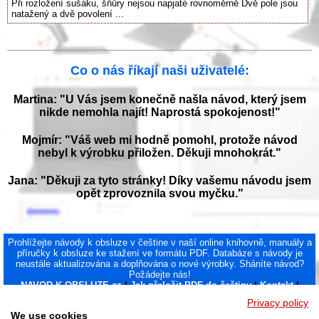
Při rozložení sušáku, šňůry nejsou napjaté rovnoměrně Dvě pole jsou
natažený a dvě povolení ...
Co o nás říkají naši uživatelé:
Martina: "U Vás jsem konečně našla návod, který jsem
nikde nemohla najít! Naprostá spokojenost!"
Mojmír: "Váš web mi hodně pomohl, protože návod
nebyl k výrobku přiložen. Děkuji mnohokrát."
Jana: "Děkuji za tyto stránky! Díky vašemu návodu jsem
opět zprovoznila svou myčku."
Prohlížejte návody k obsluze v češtine v naší online knihovně, manuály a
příručky k obsluze ke stažení ve formátu PDF. Databáze s návody je
neustále aktualizována a doplňována o nové výrobky. Sháníte návod?
Požádejte nás!
NAVOD-K-OBSLUZE.cz
|
Jak přeložit PDF do češtiny
|
Kontakt
|
DMCA
© 2026
Privacy policy
We use cookies