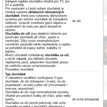
kategorii najdete sluchátka vhodná pro TV, pro
DJ a audiofily.
Pro cestování a časté nošení sluchátek je
vhodná varianta
skládacích obloukových
sluchátek
, která jsou vybaveny důmyslnými
systémy pro složení sluchátek do kompaktní
do uší
velikosti, výrazné zmenšení jejich objemu a
uzpůsobení do tvaru pro jejich bezpečné
uložení.
Sluchátka do uší
jsou ideálním řešením pro
používání sluchátek při chůzi, sportu a
cestování. Díky svým minimalistickým
rozměrům zpravidla nikde nepřekážejí a vejdou
se pohodlně do kapsy kalhot, kabelky či
batohu.
Mnozí uživatelé vyhledávají
sluchátka za uši
,
u nichž odpadá, pro některé uživatele
nepříjemný pocit, připevnění sluchátek pouze
do vnitřního otvoru ucha/sluchovodu -
Provedení sluchátek
Typ sluchátek
V základním rozdělení rozlišujeme 3 typu
sluchátek, do uší (intraaural / in-ear), na uši
(supraaural / on-ear) a přes uši (circumaural /
over-ear, around-ear).
Sluchátka do uší mají minimalistické rozměry,
vhodné pro poslech hudby při chůzi, práci nebo
sportu.
do ucha (intraaural)
Sluchátka na uši jemně pokrývají celé ucho,
zpravidla se jedná o sluchátka oblouková s