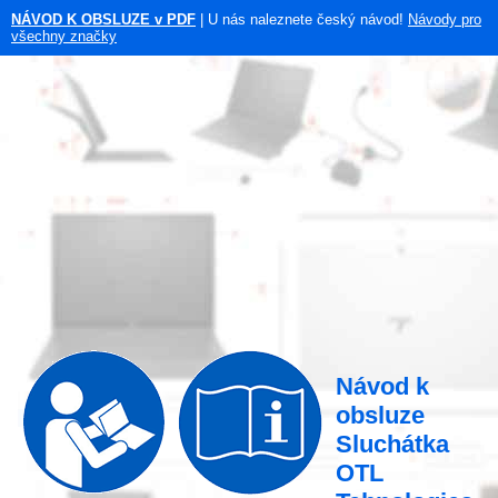
NÁVOD K OBSLUZE v PDF
| U nás naleznete český návod!
Návody pro
všechny značky
Návod k
obsluze
Sluchátka
OTL