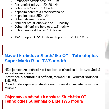
Přenosová vzdálenost: až 10 m
Frekvenční odezva: 20–20 kHz
Doba přehrávání: až 6 hodin
Kapacita baterie: 30 mAh/strana *2
Kapacita boxu: 350 mAh
Doba nabíjení: 3 doba
Nabíjení pro sluchátka: cca 1,5 hodiny
Doba nabíjení pro box: cca. 1,5 hodiny
Pohotovostní doba: až 180 hodin
TWS Earpod_CZ-SK (Návod k použití CZ, 1.87 MB)
Návod k obsluze Sluchátka OTL Tehnologies
Super Mario Blue TWS modrá
Níže je zobrazen náhled *.pdf souboru s návodem k obsluze. Jedná
se o zkrácenou verzi.
Informace o souboru:
4 stránek
, formát PDF, velikost souboru
1.96 MB
Pokud máte zájem o přístup k celému návodu, přejděte prosím na
stránku:
Objednávka návodu k obsluze Sluchátka OTL
Tehnologies Super Mario Blue TWS modrá