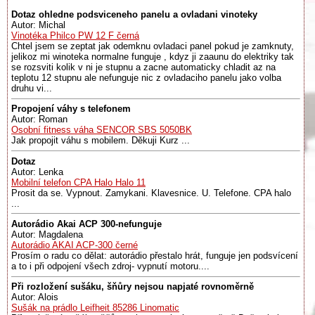
Dotaz ohledne podsviceneho panelu a ovladani vinoteky
Autor: Michal
Vinotéka Philco PW 12 F černá
Chtel jsem se zeptat jak odemknu ovladaci panel pokud je zamknuty,
jelikoz mi winoteka normalne funguje , kdyz ji zaaunu do elektriky tak
se rozsviti kolik v ni je stupnu a zacne automaticky chladit az na
teplotu 12 stupnu ale nefunguje nic z ovladaciho panelu jako volba
druhu vi...
Propojení váhy s telefonem
Autor: Roman
Osobní fitness váha SENCOR SBS 5050BK
Jak propojit váhu s mobilem. Děkuji Kurz ...
Dotaz
Autor: Lenka
Mobilní telefon CPA Halo Halo 11
Prosit da se. Vypnout. Zamykani. Klavesnice. U. Telefone. CPA halo
...
Autorádio Akai ACP 300-nefunguje
Autor: Magdalena
Autorádio AKAI ACP-300 černé
Prosím o radu co dělat: autorádio přestalo hrát, funguje jen podsvícení
a to i při odpojení všech zdroj- vypnutí motoru....
Při rozložení sušáku, šňůry nejsou napjaté rovnoměrně
Autor: Alois
Sušák na prádlo Leifheit 85286 Linomatic