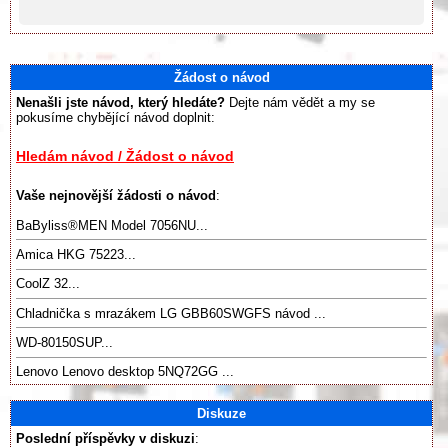
Žádost o návod
Nenašli jste návod, který hledáte?
Dejte nám vědět a my se
pokusíme chybějící návod doplnit:
Hledám návod / Žádost o návod
Vaše nejnovější žádosti o návod
:
BaByliss®️MEN Model 7056NU...
Amica HKG 75223...
CoolZ 32...
Chladnička s mrazákem LG GBB60SWGFS návod ...
WD-80150SUP...
Lenovo Lenovo desktop 5NQ72GG ...
Diskuze
Poslední příspěvky v diskuzi
: