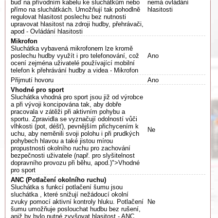
buď na přívodním kabelu ke sluchátkům nebo
nemá ovládání
přímo na sluchátkách. Umožňují tak pohodlně
hlasitosti
regulovat hlasitost poslechu bez nutnosti
upravovat hlasitost na zdroji hudby, přehrávači,
apod - Ovládání hlasitosti
Mikrofon
Sluchátka vybavená mikrofonem lze kromě
poslechu hudby využít i pro telefonování, což
Ano
ocení zejména uživatelé používající mobilní
telefon k přehrávání hudby a videa - Mikrofon
Přijmutí hovoru
Ano
Vhodné pro sport
Sluchátka vhodná pro sport jsou již od výrobce
a při vývoji koncipována tak, aby dobře
pracovala v zátěži při aktivním pohybu a
sportu. Zpravidla se vyznačují odolností vůči
vlhkosti (pot, déšť), pevnějším přichycením k
Ne
uchu, aby neměnili svoji polohu i při prudkých
pohybech hlavou a také jistou mírou
propustnosti okolního ruchu pro zachování
bezpečnosti uživatele (např. pro slyšitelnost
dopravního provozu při běhu, apod.)">Vhodné
pro sport
ANC (Potlačení okolního ruchu)
Sluchátka s funkcí potlačení šumu jsou
sluchátka , které snižují nežádoucí okolní
zvuky pomocí aktivní kontroly hluku. Potlačení
Ne
šumu umožňuje poslouchat hudbu bez rušení,
aniž by bylo nutné zvyšovat hlasitost - ANC