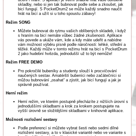
skladby, nebo si jen tak bubnovat podle sebe a zkoušet, jak
bicí fungují. S PocketDrum2 se může každý snadno naučit
hrát na bicí a užít si u toho spoustu zábavy!
Režim SONG
Můžete bubnovat do rytmu vašich oblíbených skladeb, i když
s hraním na bicí nemáte vůbec žádné zkušenosti. Aplikace
vás povede a ukáže vám, kde a kdy máte udeřit a nabídne
vám možnost výběru písně podle náročnosti: lehké, střední a
těžké. Každý může v tomto režimu hrát na bicí s PocketDrum
2 jako hudební hvězda, jednodušší už to být nemůže!
Režim FREE DEMO
Pro pokročilé bubeníky a studenty slouží k procvičování
naučených sestav. Amatérští bubeníci nebo začátečníci si
můžou bubnování „osahat“ a zjistit, jak bicí fungují a jak je
správně používat.
Herní režim
Herní režim, ve kterém postupně přecházíte z nižších úrovní s
jednoduššími skladbami a krok za krokem postupujete na
vyšší úrovně se složitějšími skladbami v knihovně aplikace.
Možnosti rozložení sestavy
Podle preferencí si můžete vybrat šesti nebo sedmi dílné
rozložení sestavy, a to v klasické variantě nebo ve variante s