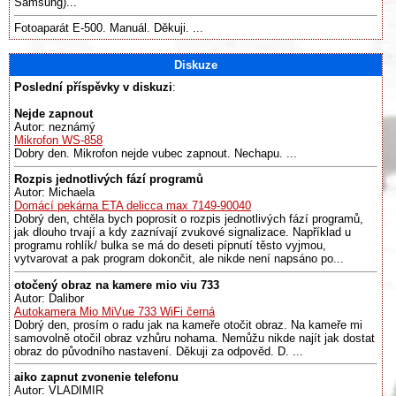
Samsung)...
Fotoaparát E-500. Manuál. Děkuji. ...
Diskuze
Poslední příspěvky v diskuzi
:
Nejde zapnout
Autor: neznámý
Mikrofon WS-858
Dobry den. Mikrofon nejde vubec zapnout. Nechapu. ...
Rozpis jednotlivých fází programů
Autor: Michaela
Domácí pekárna ETA delicca max 7149-90040
Dobrý den, chtěla bych poprosit o rozpis jednotlivých fází programů,
jak dlouho trvají a kdy zaznívají zvukové signalizace. Například u
programu rohlík/ bulka se má do deseti pípnutí těsto vyjmou,
vytvarovat a pak program dokončit, ale nikde není napsáno po...
otočený obraz na kamere mio viu 733
Autor: Dalibor
Autokamera Mio MiVue 733 WiFi černá
Dobrý den, prosím o radu jak na kameře otočit obraz. Na kameře mi
samovolně otočil obraz vzhůru nohama. Nemůžu nikde najít jak dostat
obraz do původního nastavení. Děkuji za odpověd. D. ...
aiko zapnut zvonenie telefonu
Autor: VLADIMIR