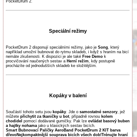
PocketDrum 2.
Speciální režimy
PocketDrum 2 disponují speciálními režimy, jako je
Song
, který
například umožní bubnovat do rytmu skladeb, i když s hraním na bicí
nemáte zkušenosti. K dispozici je ale také
Free Demo
k
procvičování naučených sestav a
Herní režim
, kdy postupně
procházíte od jednodušších skladeb ke složitějším.
Kopáky v balení
Součástí tohoto setu jsou
kopáky
. Jde o
samostatné senzory
, jež
můžete
přichytit za tkaničky u bot
, případně rovnou
kolem
chodidel
pomocí dodávané gumičky. Pak lze
ovládat basový buben
a hajtky nohama
jako u klasických sestav bicích.
Smart Bubnovací Paličky AeroBand PocketDrum 2 KIT barva
dřevo
Nejkompaktnější souprava bicích všech dob!
Trénujte hraní