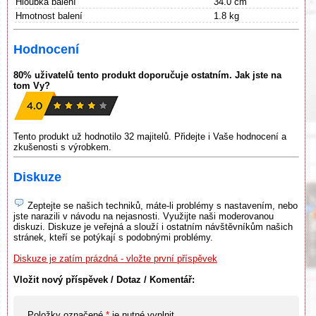
Hloubka balení
34.0 cm
Hmotnost balení
1.8 kg
Hodnocení
80% uživatelů tento produkt doporučuje ostatním. Jak jste na
tom Vy?
Tento produkt už hodnotilo 32 majitelů. Přidejte i Vaše hodnocení a
zkušenosti s výrobkem.
Diskuze
Zeptejte se našich techniků, máte-li problémy s nastavením, nebo
jste narazili v návodu na nejasnosti. Využijte naši moderovanou
diskuzi. Diskuze je veřejná a slouží i ostatním návštěvníkům našich
stránek, kteří se potýkají s podobnými problémy.
Diskuze je zatím prázdná - vložte první příspěvek
Vložit nový příspěvek / Dotaz / Komentář:
Položky označené
*
je nutné vyplnit.