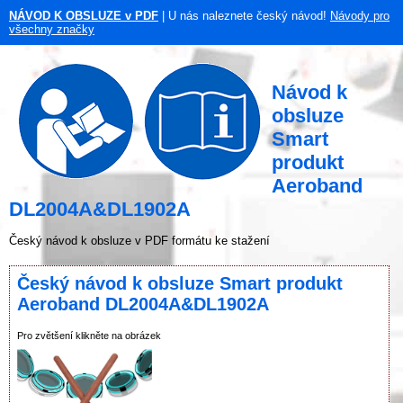
NÁVOD K OBSLUZE v PDF
| U nás naleznete český návod!
Návody pro
všechny značky
Návod k
obsluze
Smart
produkt
Aeroband
DL2004A&DL1902A
Český návod k obsluze v PDF formátu ke stažení
Český návod k obsluze Smart produkt
Aeroband DL2004A&DL1902A
Pro zvětšení klikněte na obrázek