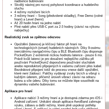
nadšence bubnování
Skvělý nástroj pro rozvoj pohybové koordinace a hudebního
sluchu
4 režimy rozložení bicích
3 režimy hraní – Song (předvolené skladby), Free Demo (volné
hraní) a Level (herní)
Až 20 hodin hraní na jedno nabití
Plné nabití přes USB-C port za 2-3 hodiny (závisí na výkonu
nabíječky)
Realistický zvuk se zpětnou odezvou
Opoždění (latence) je klíčový faktor při hraní na
technologických (smart) hudebních nástrojích. Díky 9-osému
inerciálnímu navigačnímu čipu a BLE Bluetooth čipu disponuje
PocketDrum 2 extrémně nízkou hodnotu latence - pouze 6 ms.
Právě kvůli latenci je pro dosažení nejlepšího zážitku při
používání PocketDrum2 doporučeno používání sluchátek
anebo reproduktorů připojených k vašemu zařízení přes kabel.
Bezdrátové připojení totiž do procesu vnese další opoždění,
které není žádoucí. Paličky vydávají zvuky bicích a vibrují s
každým úderem, přičemž úroveň vibrací závisí na odrazu
bubnu a síle úderu. Díky tomu se můžete lépe soustředit na
dynamiku vašeho bubnování.
Aplikace pro hraní
Aplikace nabízí 3 režimy hraní a je dostupná zdarma pro iOS i
Android zařízení. Unikátní obsah aplikace AeroBand zahrnuje
výuku, zábavu a další režimy, které plně uspokojí potřeby
učení i hraní. S aplikací je velmi snadné hrát vaše oblíbené