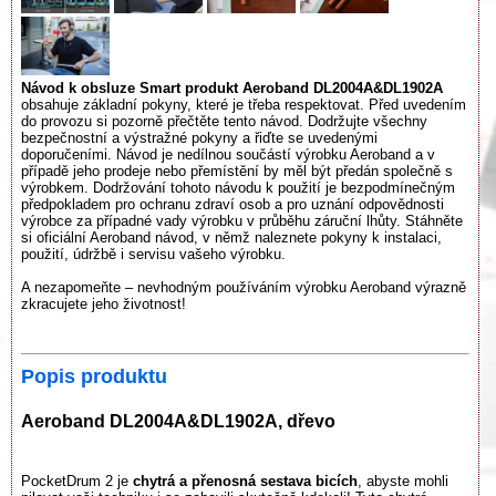
Návod k obsluze Smart produkt Aeroband DL2004A&DL1902A
obsahuje základní pokyny, které je třeba respektovat. Před uvedením
do provozu si pozorně přečtěte tento návod. Dodržujte všechny
bezpečnostní a výstražné pokyny a řiďte se uvedenými
doporučeními. Návod je nedílnou součástí výrobku Aeroband a v
případě jeho prodeje nebo přemístění by měl být předán společně s
výrobkem. Dodržování tohoto návodu k použití je bezpodmínečným
předpokladem pro ochranu zdraví osob a pro uznání odpovědnosti
výrobce za případné vady výrobku v průběhu záruční lhůty. Stáhněte
si oficiální Aeroband návod, v němž naleznete pokyny k instalaci,
použití, údržbě i servisu vašeho výrobku.
A nezapomeňte – nevhodným používáním výrobku Aeroband výrazně
zkracujete jeho životnost!
Popis produktu
Aeroband DL2004A&DL1902A, dřevo
PocketDrum 2 je
chytrá a přenosná sestava bicích
, abyste mohli