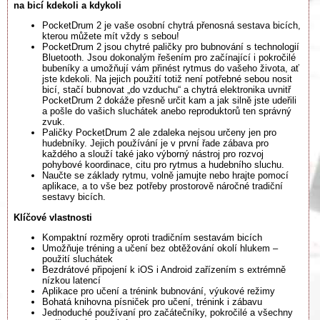
na bicí kdekoli a kdykoli
PocketDrum 2 je vaše osobní chytrá přenosná sestava bicích,
kterou můžete mít vždy s sebou!
PocketDrum 2 jsou chytré paličky pro bubnování s technologií
Bluetooth. Jsou dokonalým řešením pro začínající i pokročilé
bubeníky a umožňují vám přinést rytmus do vašeho života, ať
jste kdekoli. Na jejich použití totiž není potřebné sebou nosit
bicí, stačí bubnovat „do vzduchu“ a chytrá elektronika uvnitř
PocketDrum 2 dokáže přesně určit kam a jak silně jste udeřili
a pošle do vašich sluchátek anebo reproduktorů ten správný
zvuk.
Paličky PocketDrum 2 ale zdaleka nejsou určeny jen pro
hudebníky. Jejich používání je v první řade zábava pro
každého a slouží také jako výborný nástroj pro rozvoj
pohybové koordinace, citu pro rytmus a hudebního sluchu.
Naučte se základy rytmu, volně jamujte nebo hrajte pomocí
aplikace, a to vše bez potřeby prostorově náročné tradiční
sestavy bicích.
Klíčové vlastnosti
Kompaktní rozměry oproti tradičním sestavám bicích
Umožňuje tréning a učení bez obtěžování okolí hlukem –
použití sluchátek
Bezdrátové připojení k iOS i Android zařízením s extrémně
nízkou latencí
Aplikace pro učení a trénink bubnování, výukové režimy
Bohatá knihovna písniček pro učení, trénink i zábavu
Jednoduché používaní pro začátečníky, pokročilé a všechny