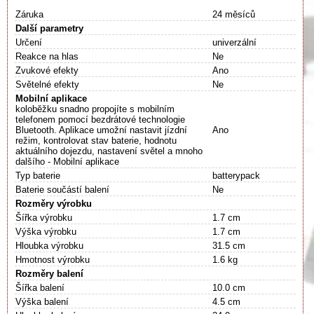
Záruka
24 měsíců
Další parametry
Určení
univerzální
Reakce na hlas
Ne
Zvukové efekty
Ano
Světelné efekty
Ne
Mobilní aplikace
koloběžku snadno propojíte s mobilním
telefonem pomocí bezdrátové technologie
Bluetooth. Aplikace umožní nastavit jízdní
Ano
režim, kontrolovat stav baterie, hodnotu
aktuálního dojezdu, nastavení světel a mnoho
dalšího - Mobilní aplikace
Typ baterie
batterypack
Baterie součástí balení
Ne
Rozměry výrobku
Šířka výrobku
1.7 cm
Výška výrobku
1.7 cm
Hloubka výrobku
31.5 cm
Hmotnost výrobku
1.6 kg
Rozměry balení
Šířka balení
10.0 cm
Výška balení
4.5 cm