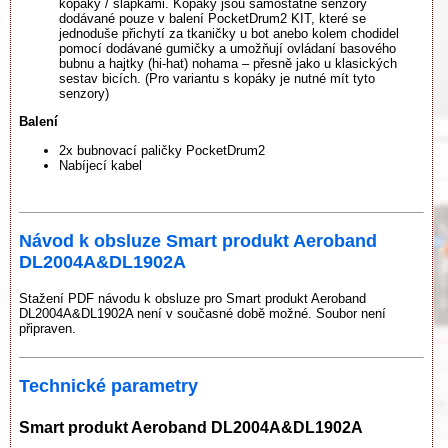
kopáky / šlapkami. Kopáky jsou samostatné senzory
dodávané pouze v balení PocketDrum2 KIT, které se
jednoduše přichytí za tkaničky u bot anebo kolem chodidel
pomocí dodávané gumičky a umožňují ovládaní basového
bubnu a hajtky (hi-hat) nohama – přesně jako u klasických
sestav bicích. (Pro variantu s kopáky je nutné mít tyto
senzory)
Balení
2x bubnovací paličky PocketDrum2
Nabíjecí kabel
Návod k obsluze Smart produkt Aeroband
DL2004A&DL1902A
Stažení PDF návodu k obsluze pro Smart produkt Aeroband
DL2004A&DL1902A není v současné době možné. Soubor není
připraven.
Technické parametry
Smart produkt Aeroband DL2004A&DL1902A