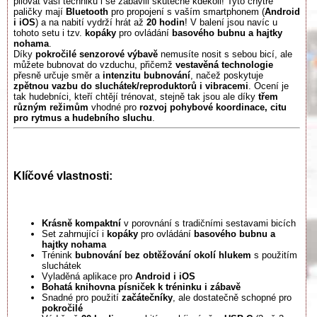
pilovat vaši techniku i se zabavili skutečně kdekoli! Tyto chytré
paličky mají
Bluetooth
pro propojení s vaším smartphonem (
Android
i iOS
) a na nabití vydrží hrát až
20 hodin
! V balení jsou navíc u
tohoto setu i tzv.
kopáky
pro ovládání
basového bubnu a hajtky
nohama
.
Díky
pokročilé senzorové výbavě
nemusíte nosit s sebou bicí, ale
můžete bubnovat do vzduchu, přičemž
vestavěná technologie
přesně určuje směr a
intenzitu bubnování
, načež poskytuje
zpětnou vazbu do sluchátek/reproduktorů i vibracemi
. Ocení je
tak hudebníci, kteří chtějí trénovat, stejně tak jsou ale díky
třem
různým režimům
vhodné pro
rozvoj pohybové koordinace, citu
pro rytmus a hudebního sluchu
.
Klíčové vlastnosti:
Krásně kompaktní
v porovnání s tradičními sestavami bicích
Set zahrnující i
kopáky
pro ovládání
basového bubnu a
hajtky nohama
Trénink
bubnování bez obtěžování okolí hlukem
s použitím
sluchátek
Vyladěná aplikace pro
Android i iOS
Bohatá knihovna písniček k tréninku i zábavě
Snadné pro použití
začátečníky
, ale dostatečně schopné pro
pokročilé