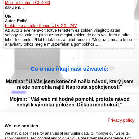
Mobilní telefon TCL 4043
dakujem...
Utv
Autor: Enikő
Elektrické autíčko Beneo UTV XXL 24V
Az auto 1 eve nemvolt toltve feltettem es zolden vilagitott aztan
sehogy se zold se piros aztan megint zolden de nem volt forro a tolto
lehet h elromlott?Hol tudok hozza toltot rendelni?Meg az utmuato kene
a taviranyitohoz meg a muszerfalon a gombokhoz.....
Co o nás říkají naši uživatelé:
Martina: "U Vás jsem konečně našla návod, který jsem
nikde nemohla najít! Naprostá spokojenost!"
Mojmír: "Váš web mi hodně pomohl, protože návod
nebyl k výrobku přiložen. Děkuji mnohokrát."
Jana: "Děkuji za tyto stránky! Díky vašemu návodu jsem
Privacy policy
opět zprovoznila svou myčku."
We use cookies
We may place these for analysis of our visitor data, to improve our website,
show personalised content and to give you a great website experience. For