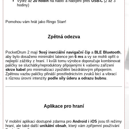
Výdrž až
20 hodin
na nabití a nabíjení přes
USB-C
(2 až 3
hodiny)
Pomohou vám hrát jako Ringo Starr!
Zpětná odezva
PocketDrum 2 mají
9osý inerciální navigační čip
a
BLE Bluetooth
,
aby bylo dosaženo minimální latence jen
6 ms
a vy se mohli opřít o
nejlepší zážitky z hraní. I kvůli tomu výrobce doporučuje kombinovat
paličky se sluchátky/reproduktory připojenými k vašemu zařízení
skrze kabel
pro minimalizaci zpoždění bezdrátovým připojením.
Zpětnou vazbu paličky přináší prostřednictvím zvuků bicí a vibrací
s různou úrovní intenzity
podle síly úderu a odrazu bubnu
.
Aplikace pro hraní
V mobilní aplikaci dostupné zdarma pro
Android i iOS
jsou tři režimy
hraní, ale také další
unikátní obsah
, který vám zpříjemní používání