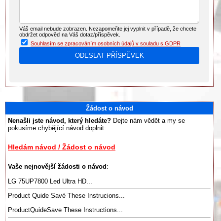
Váš email nebude zobrazen. Nezapomeňte jej vyplnit v případě, že chcete
obdržet odpověď na Váš dotaz/příspěvek.
Souhlasím se zpracováním osobních údajů v souladu s GDPR
Žádost o návod
Nenašli jste návod, který hledáte?
Dejte nám vědět a my se
pokusíme chybějící návod doplnit:
Hledám návod / Žádost o návod
Vaše nejnovější žádosti o návod
:
LG 75UP7800 Led Ultra HD...
Product Quide Savé These Instrucions...
ProductQuideSave These Instructions...