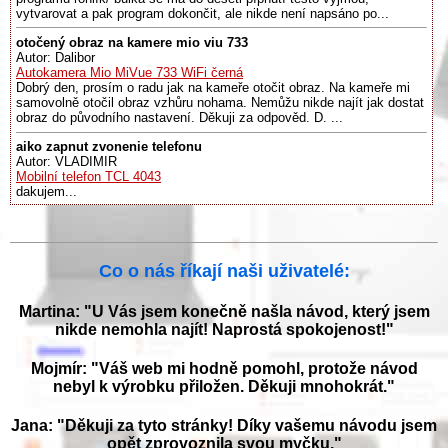
vytvarovat a pak program dokončit, ale nikde není napsáno po...
otočený obraz na kamere mio viu 733
Autor: Dalibor
Autokamera Mio MiVue 733 WiFi černá
Dobrý den, prosím o radu jak na kameře otočit obraz. Na kameře mi
samovolně otočil obraz vzhůru nohama. Nemůžu nikde najít jak dostat
obraz do původního nastavení. Děkuji za odpověd. D. ...
aiko zapnut zvonenie telefonu
Autor: VLADIMIR
Mobilní telefon TCL 4043
dakujem...
Co o nás říkají naši uživatelé:
Martina: "U Vás jsem konečně našla návod, který jsem
nikde nemohla najít! Naprostá spokojenost!"
Mojmír: "Váš web mi hodně pomohl, protože návod
nebyl k výrobku přiložen. Děkuji mnohokrát."
Jana: "Děkuji za tyto stránky! Díky vašemu návodu jsem
opět zprovoznila svou myčku."