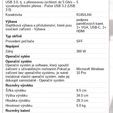
USB 3.0, tj. s přenosovou rychlostí do 5 Gb/s –
5
vysokorychlostní přenos - Počet USB 3.2 (USB
3.0)
Konektivita
RJ45/LAN
podpora
Výbava
paměťových karet,
Doplňková výbava a příslušenství, které jsou
1× VGA, USB-C, 1×
součástí zařízení - Výbava
HDMI
Typ skříně
Provedení počítače
SFF
Napájení
Zdroj
300 W
Operační sytém
Operační systém
Operační systém je software, který spouští
zařízení s uživatelským rozhraním.Pokud je
Microsoft Windows
zařízení bez operačního systému, je nutné
10 Pro
instalovat vlastní operační systém, nebo jej
dokoupit samostatně - Operační systém
Rozměry výrobku
Šířka výrobku
9.5 cm
Výška výrobku
34.0 cm
Hloubka výrobku
29.3 cm
Hmotnost výrobku
5.0 kg
Rozměry balení