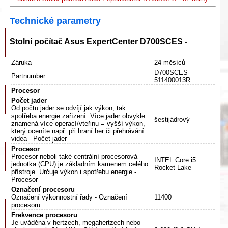
Technické parametry
Stolní počítač Asus ExpertCenter D700SCES -
Záruka
24 měsíců
D700SCES-
Partnumber
511400013R
Procesor
Počet jader
Od počtu jader se odvíjí jak výkon, tak
spotřeba energie zařízení. Více jader obvykle
šestijádrový
znamená více operací/vteřinu = vyšší výkon,
který oceníte např. při hraní her či přehrávání
videa - Počet jader
Procesor
Procesor neboli také centrální procesorová
INTEL Core i5
jednotka (CPU) je základním kamenem celého
Rocket Lake
přístroje. Určuje výkon i spotřebu energie -
Procesor
Označení procesoru
Označení výkonnostní řady - Označení
11400
procesoru
Frekvence procesoru
Je uváděna v hertzech, megahertzech nebo