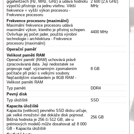
gigahertzech (Hz, MHz, GHz) a udává hodnotu
2 600 (2,6 GHz)
výpočtů přístroje za jednu vteřinu. Větší
MHz
frekvence = vyšší výkon procesoru -
Frekvence procesoru
Frekvence procesoru (maximální)
Maximální frekvence procesoru udává
maximální výkon, kterého je přístroj schopen.
4400 MHz
Ovlivňuje jej počet jader, použitá výrobní
technologie i architektura - Frekvence
procesoru (maximální)
Operační paměť
Velikost paměti RAM
Operační paměť (RAM) uchovává právě
zpracovávaná data. Její nedostatek se
projevuje např. významným zpomalením
8 GB
počítače při práci s velkými soubory.
Nejčastějším standardem je 8GB RAM -
Velikost paměti RAM
Typ paměti
DDR4
Pevný disk
Typ úložiště
SSD
Kapacita úložiště
Kapacita (velikost) pevného SSD disku určuje,
jak velké množství dat dokáže disk pojmout.
256 GB
Běžná hodnota je 256 či 512 GB, ale u
prémiových modelů může dosahovat až 8 000
GB - Kapacita úložiště