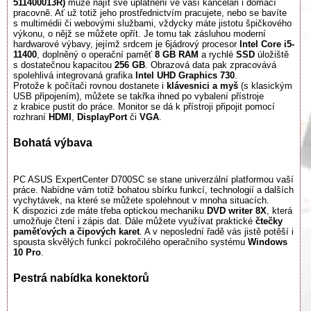
511400013R)
může najít své uplatnění ve vaší kanceláři i domácí
pracovně. Ať už totiž jeho prostřednictvím pracujete, nebo se bavíte
s multimédii či webovými službami, vždycky máte jistotu špičkového
výkonu, o nějž se můžete opřít. Je tomu tak zásluhou moderní
hardwarové výbavy, jejímž srdcem je 6jádrový procesor
Intel Core i5-
11400
, doplněný o operační paměť
8 GB RAM
a rychlé
SSD
úložiště
s dostatečnou kapacitou
256 GB
. Obrazová data pak zpracovává
spolehlivá integrovaná grafika
Intel UHD Graphics 730
.
Protože k počítači rovnou dostanete i
klávesnici a myš
(s klasickým
USB připojením), můžete se takřka ihned po vybalení přístroje
z krabice pustit do práce. Monitor se dá k přístroji připojit pomocí
rozhraní
HDMI
,
DisplayPort
či
VGA
.
Bohatá výbava
PC ASUS ExpertCenter D700SC se stane univerzální platformou vaší
práce. Nabídne vám totiž bohatou sbírku funkcí, technologií a dalších
vychytávek, na které se můžete spolehnout v mnoha situacích.
K dispozici zde máte třeba optickou mechaniku
DVD writer 8X
, která
umožňuje čtení i zápis dat. Dále můžete využívat praktické
čtečky
paměťových a čipových karet
. A v neposlední řadě vás jistě potěší i
spousta skvělých funkcí pokročilého operačního systému
Windows
10 Pro
.
Pestrá nabídka konektorů