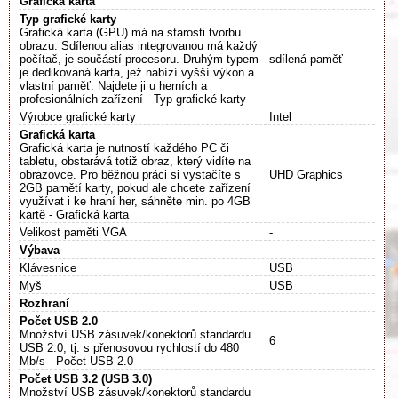
Grafická karta
Typ grafické karty
Grafická karta (GPU) má na starosti tvorbu
obrazu. Sdílenou alias integrovanou má každý
počítač, je součástí procesoru. Druhým typem
sdílená paměť
je dedikovaná karta, jež nabízí vyšší výkon a
vlastní paměť. Najdete ji u herních a
profesionálních zařízení - Typ grafické karty
Výrobce grafické karty
Intel
Grafická karta
Grafická karta je nutností každého PC či
tabletu, obstarává totiž obraz, který vidíte na
obrazovce. Pro běžnou práci si vystačíte s
UHD Graphics
2GB pamětí karty, pokud ale chcete zařízení
využívat i ke hraní her, sáhněte min. po 4GB
kartě - Grafická karta
Velikost paměti VGA
-
Výbava
Klávesnice
USB
Myš
USB
Rozhraní
Počet USB 2.0
Množství USB zásuvek/konektorů standardu
6
USB 2.0, tj. s přenosovou rychlostí do 480
Mb/s - Počet USB 2.0
Počet USB 3.2 (USB 3.0)
Množství USB zásuvek/konektorů standardu