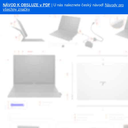
NÁVOD K OBSLUZE v PDF
| U nás naleznete český návod!
Návody pro
všechny značky