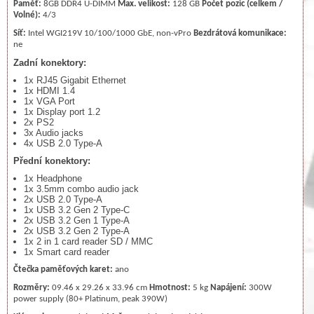
Paměť:
8GB DDR4 U-DIMM
Max. velikost:
128 GB
Počet pozic (celkem /
Volné):
4/3
Síť:
Intel WGI219V 10/100/1000 GbE, non-vPro
Bezdrátová komunikace:
ne
Zadní konektory:
1x RJ45 Gigabit Ethernet
1x HDMI 1.4
1x VGA Port
1x Display port 1.2
2x PS2
3x Audio jacks
4x USB 2.0 Type-A
Přední konektory:
1x Headphone
1x 3.5mm combo audio jack
2x USB 2.0 Type-A
1x USB 3.2 Gen 2 Type-C
2x USB 3.2 Gen 1 Type-A
2x USB 3.2 Gen 2 Type-A
1x 2 in 1 card reader SD / MMC
1x Smart card reader
Čtečka paměťových karet:
ano
Rozměry:
09.46 x 29.26 x 33.96 cm
Hmotnost:
5 kg
Napájení:
300W
power supply (80+ Platinum, peak 390W)