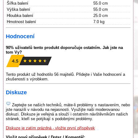
Šířka balení
55.0 cm
Výška balení
55.0 cm
Hloubka balení
25.0 cm
Hmotnost balení
7.0 kg
Hodnocení
90% uživatelů tento produkt doporučuje ostatním. Jak jste na
tom Vy?
Tento produkt už hodnotilo 56 majitelů. Přidejte i Vaše hodnocení a
zkušenosti s výrobkem.
Diskuze
Zeptejte se našich techniků, máte-li problémy s nastavením, nebo
jste narazili v návodu na nejasnosti. Využijte naši moderovanou
diskuzi. Diskuze je veřejná a slouží i ostatním návštěvníkům našich
stránek, kteří se potýkají s podobnými problémy.
Diskuze je zatím prázdná - vložte první příspěvek
Vložit nový příspěvek / Dotaz / Komentář: