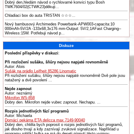
Dobrý den,hledám návod o rychlovarné konvici typu Bosh
TWK7604/02(CTWK23)děkuji...
Chladiaci box do auta TRISTAN ☆☆☆...
Nový bambusový Archimedes Powerbank-APW003-capacita:10
000mAh-5V/2A -133x68,3x176 mm-Output: 5V/2,1AFast Charging--
Wireless:15W. Potřebuji návod p...
Diskuze
Poslední příspěvky v diskuzi
:
Při rozložení sušáku, šňůry nejsou napjaté rovnoměrně
Autor: Alois
Sušák na prádlo Leifheit 85286 Linomatic
Při rozložení sušáku, šňůry nejsou napjaté rovnoměrně Dvě pole jsou
natažený a dvě povolení ...
Nejde zapnout
Autor: neznámý
Mikrofon WS-858
Dobry den. Mikrofon nejde vubec zapnout. Nechapu. ...
Rozpis jednotlivých fází programů
Autor: Michaela
Domácí pekárna ETA delicca max 7149-90040
Dobrý den, chtěla bych poprosit o rozpis jednotlivých fází programů,
jak dlouho trvají a kdy zaznívají zvukové signalizace. Například u
programu rohlík/ bulka se má do deseti pípnutí těsto vyjmou,