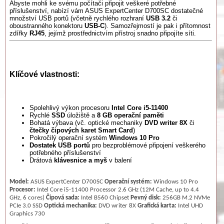
Abyste mohli ke svému počítači připojit veškeré potřebné
příslušenství, nabízí vám ASUS ExpertCenter D700SC dostatečné
množství USB portů (včetně rychlého rozhraní
USB 3.2
či
oboustranného konektoru
USB-C
). Samozřejmostí je pak i přítomnost
zdířky
RJ45
, jejímž prostřednictvím přístroj snadno připojíte síti.
Klíčové vlastnosti:
Spolehlivý výkon procesoru
Intel Core i5-11400
Rychlé
SSD
úložiště a
8 GB operační paměti
Bohatá výbava (vč. optické mechaniky
DVD writer 8X
či
čtečky čipových karet Smart Card
)
Pokročilý operační systém
Windows 10 Pro
Dostatek USB portů
pro bezproblémové připojení veškerého
potřebného příslušenství
Drátová
klávesnice a myš
v balení
Model:
ASUS ExpertCenter D700SC
Operační systém:
Windows 10 Pro
Procesor:
Intel Core i5-11400 Processor 2.6 GHz (12M Cache, up to 4.4
GHz, 6 cores)
Čipová sada:
Intel B560 Chipset
Pevný disk:
256GB M.2 NVMe
PCIe 3.0 SSD
Optická mechanika:
DVD writer 8X
Grafická karta:
Intel UHD
Graphics 730