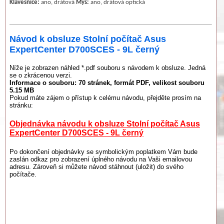
Klávesnice:
ano, drátová
Myš:
ano, drátová optická
Návod k obsluze Stolní počítač Asus
ExpertCenter D700SCES - 9L černý
Níže je zobrazen náhled *.pdf souboru s návodem k obsluze. Jedná
se o zkrácenou verzi.
Informace o souboru:
70 stránek
, formát PDF, velikost souboru
5.15 MB
Pokud máte zájem o přístup k celému návodu, přejděte prosím na
stránku:
Objednávka návodu k obsluze Stolní počítač Asus
ExpertCenter D700SCES - 9L černý
Po dokončení objednávky se symbolickým poplatkem Vám bude
zaslán odkaz pro zobrazení úplného návodu na Vaši emailovou
adresu. Zároveň si můžete návod stáhnout (uložit) do svého
počítače.