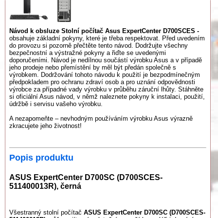
Návod k obsluze Stolní počítač Asus ExpertCenter D700SCES -
obsahuje základní pokyny, které je třeba respektovat. Před uvedením
do provozu si pozorně přečtěte tento návod. Dodržujte všechny
bezpečnostní a výstražné pokyny a řiďte se uvedenými
doporučeními. Návod je nedílnou součástí výrobku Asus a v případě
jeho prodeje nebo přemístění by měl být předán společně s
výrobkem. Dodržování tohoto návodu k použití je bezpodmínečným
předpokladem pro ochranu zdraví osob a pro uznání odpovědnosti
výrobce za případné vady výrobku v průběhu záruční lhůty. Stáhněte
si oficiální Asus návod, v němž naleznete pokyny k instalaci, použití,
údržbě i servisu vašeho výrobku.
A nezapomeňte – nevhodným používáním výrobku Asus výrazně
zkracujete jeho životnost!
Popis produktu
ASUS ExpertCenter D700SC (D700SCES-
511400013R), černá
Všestranný stolní počítač
ASUS ExpertCenter D700SC (D700SCES-