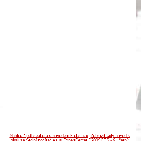
Náhled *.pdf souboru s návodem k obsluze
.
Zobrazit celý návod k
obsluze Stolní počítač Asus ExpertCenter D700SCES - 9L černý