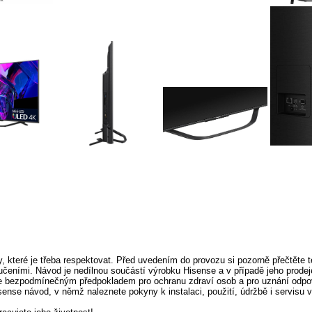
 které je třeba respektovat. Před uvedením do provozu si pozorně přečtěte t
čeními. Návod je nedílnou součástí výrobku Hisense a v případě jeho prodej
 je bezpodmínečným předpokladem pro ochranu zdraví osob a pro uznání odpo
isense návod, v němž naleznete pokyny k instalaci, použití, údržbě i servisu