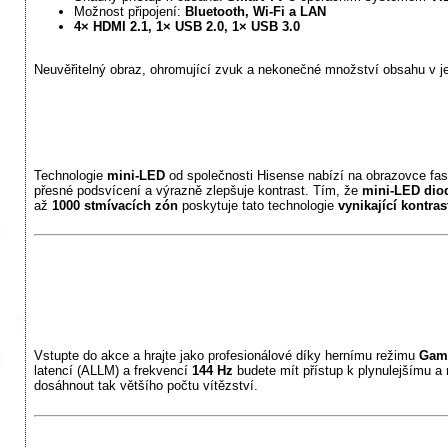
Možnost připojení:
Bluetooth, Wi-Fi a LAN
4× HDMI 2.1, 1× USB 2.0, 1× USB 3.0
Neuvěřitelný obraz, ohromující zvuk a nekonečné množství obsahu v 
Technologie
mini-LED
od společnosti Hisense nabízí na obrazovce fas
přesné podsvícení a výrazně zlepšuje kontrast. Tím, že
mini-LED dio
až
1000 stmívacích zón
poskytuje tato technologie
vynikající kontras
Vstupte do akce a hrajte jako profesionálové díky hernímu režimu
Gam
latencí (ALLM) a frekvencí
144 Hz
budete mít přístup k plynulejšímu a
dosáhnout tak většího počtu vítězství.