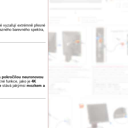
ré vyzařují extrémně přesné
razného barevného spektra,
á
pokročilou neuronovou
né funkce, jako je
4K
e
stává jakýmsi
mozkem a