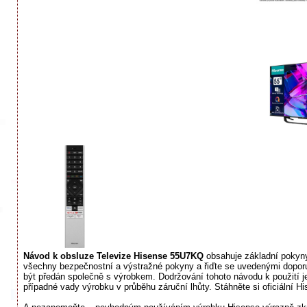
Návod k obsluze Televize Hisense 55U7KQ
obsahuje základní pokyny,
všechny bezpečnostní a výstražné pokyny a řiďte se uvedenými doporu
být předán společně s výrobkem. Dodržování tohoto návodu k použití
případné vady výrobku v průběhu záruční lhůty. Stáhněte si oficiální H