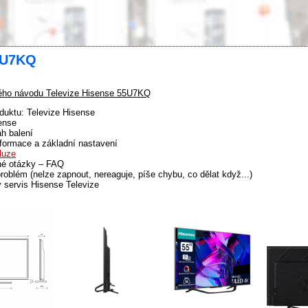
55U7KQ
ho návodu Televize Hisense 55U7KQ
duktu: Televize Hisense
ense
h balení
formace a základní nastavení
luze
né otázky – FAQ
problém (nelze zapnout, nereaguje, píše chybu, co dělat když...)
 servis Hisense Televize