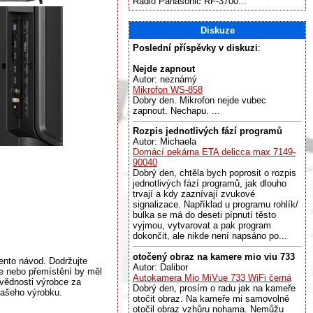
Radio Panasonic RF-3700...
Diskuze
Poslední příspěvky v diskuzi
:
Nejde zapnout
Autor: neznámý
Mikrofon WS-858
Dobry den. Mikrofon nejde vubec
zapnout. Nechapu. ...
Rozpis jednotlivých fází programů
Autor: Michaela
Domácí pekárna ETA delicca max 7149-
90040
Dobrý den, chtěla bych poprosit o rozpis
jednotlivých fází programů, jak dlouho
trvají a kdy zaznívají zvukové
signalizace. Například u programu rohlík/
bulka se má do deseti pípnutí těsto
vyjmou, vytvarovat a pak program
dokončit, ale nikde není napsáno po...
otočený obraz na kamere mio viu 733
ento návod. Dodržujte
Autor: Dalibor
e nebo přemístění by měl
Autokamera Mio MiVue 733 WiFi černá
vědnosti výrobce za
Dobrý den, prosím o radu jak na kameře
 vašeho výrobku.
otočit obraz. Na kameře mi samovolně
otočil obraz vzhůru nohama. Nemůžu