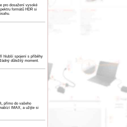
ie pro dosažení vysoké
 spektru formátů HDR si
bsahu.
ří hlubší spojení s příběhy
m žádný důležitý moment.
®,
přímo do vašeho
nabízí IMAX, a užijte si