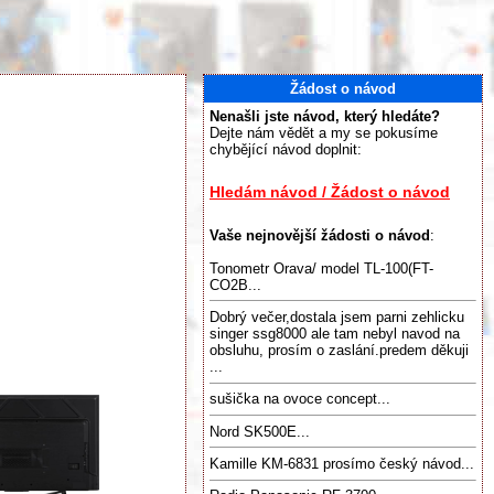
Žádost o návod
Nenašli jste návod, který hledáte?
Dejte nám vědět a my se pokusíme
chybějící návod doplnit:
Hledám návod / Žádost o návod
Vaše nejnovější žádosti o návod
:
Tonometr Orava/ model TL-100(FT-
CO2B...
Dobrý večer,dostala jsem parni zehlicku
singer ssg8000 ale tam nebyl navod na
obsluhu, prosím o zaslání.predem děkuji
...
sušička na ovoce concept...
Nord SK500E...
Kamille KM-6831 prosímo český návod...