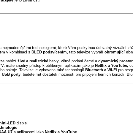
cujete jeho životnost!
 nejmodernějšími technologiemi, které Vám poskytnou úchvatný vizuální záž
jem
v kombinaci s
DLED podsvícením,
tato televize vytváří
ohromující obr
ize nabízí
živé a realistické
barvy, věrné podání černé a
dynamický prostor
TV,
máte snadný přístup k oblíbeným aplikacím jako je
Netflix a YouTube,
co
 pokoje. Televize je vybavena také technologií
Bluetooth a Wi-Fi
pro bezp
× USB porty
, budete mít dostatek možností pro připojení herních konzolí, Blu
ini-LED
displej
chnologie
DAA U7
a aplikacemi jako
Netflix a YouTube