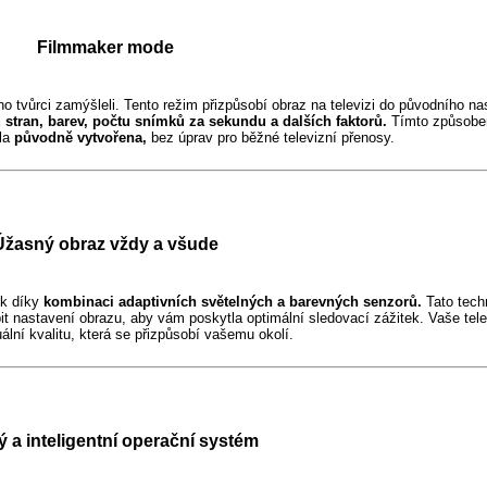
Filmmaker mode
ho tvůrci zamýšleli. Tento režim přizpůsobí obraz na televizi do původního nas
 stran, barev, počtu snímků za sekundu a dalších faktorů.
Tímto způsobem
yla
původně vytvořena,
bez úprav pro běžné televizní přenosy.
Úžasný obraz vždy a všude
ek díky
kombinaci adaptivních světelných a barevných senzorů.
Tato tech
it nastavení obrazu, aby vám poskytla optimální sledovací zážitek. Vaše tel
lní kvalitu, která se přizpůsobí vašemu okolí.
ý a inteligentní operační systém