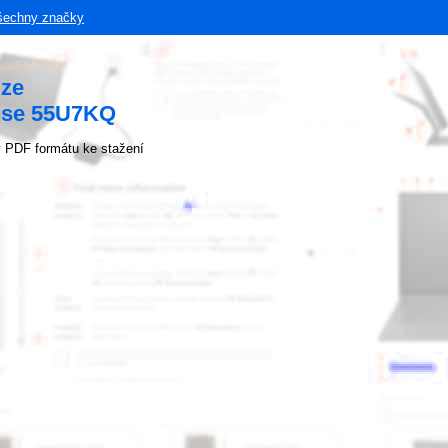
šechny značky
uze
ense 55U7KQ
 PDF formátu ke stažení