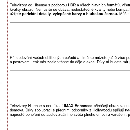
Televizory od Hisense s podporou
HDR
a všech hlavních formátů, vče
kvality obrazu. Nemusíte se obávat nedostatečné kvality nebo kompatibi
užijete
perfektní detaily, vylepšené barvy a hlubokou černou.
Můžete
Při sledování vašich oblíbených pořadů a filmů se můžete ještě více po
a postavami, což vás zcela vtáhne do děje a akce. Díky ní budete mít 
Televizory Hisense s certifikací
IMAX Enhanced
přinášejí obrazovou k
domova. Díky spolupráci s předními odborníky z Hollywoodu splňují tyto
naprosté ponoření do audiovizuálního světa plného emocí a vzrušení,