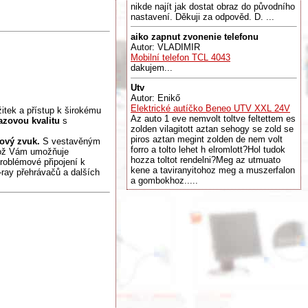
nikde najít jak dostat obraz do původního
nastavení. Děkuji za odpověd. D. ...
aiko zapnut zvonenie telefonu
Autor: VLADIMIR
Mobilní telefon TCL 4043
dakujem...
Utv
Autor: Enikő
Elektrické autíčko Beneo UTV XXL 24V
itek a přístup k širokému
Az auto 1 eve nemvolt toltve feltettem es
azovou kvalitu
s
zolden vilagitott aztan sehogy se zold se
piros aztan megint zolden de nem volt
ový zvuk.
S vestavěným
forro a tolto lehet h elromlott?Hol tudok
ž Vám umožňuje
hozza toltot rendelni?Meg az utmuato
roblémové připojení k
kene a taviranyitohoz meg a muszerfalon
-ray přehrávačů a dalších
a gombokhoz.....