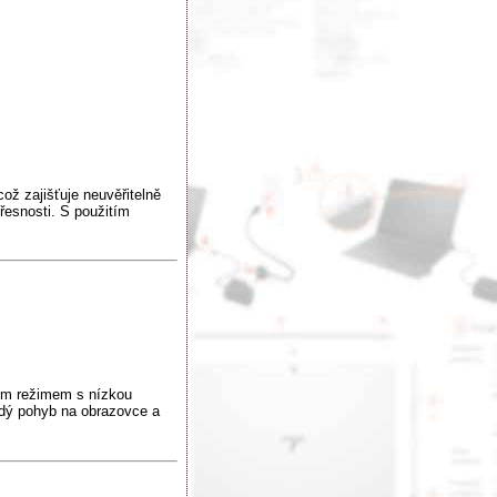
ž zajišťuje neuvěřitelně
přesnosti. S použitím
ým režimem s nízkou
ždý pohyb na obrazovce a