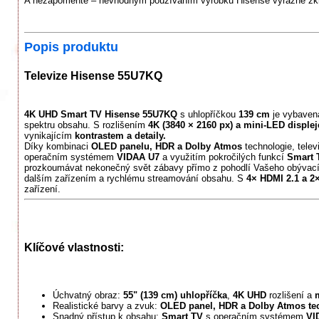
A nezapomeňte – nevhodným používáním výrobku Hisense výrazně zkra
Popis produktu
Televize Hisense 55U7KQ
4K UHD Smart TV Hisense 55U7KQ
s uhlopříčkou
139 cm
je vybavena
spektru obsahu. S rozlišením
4K (3840 × 2160 px) a mini-LED disple
vynikajícím
kontrastem a detaily.
Díky kombinaci
OLED panelu, HDR a Dolby Atmos
technologie, telev
operačním systémem
VIDAA U7
a využitím pokročilých funkcí
Smart 
prozkoumávat nekonečný svět zábavy přímo z pohodlí Vašeho obývacího
dalším zařízením a rychlému streamování obsahu. S
4× HDMI 2.1 a 2
zařízení.
Klíčové vlastnosti:
Úchvatný obraz:
55" (139 cm) uhlopříčka
,
4K UHD
rozlišení a
m
Realistické barvy a zvuk:
OLED panel, HDR a Dolby Atmos te
Snadný přístup k obsahu:
Smart TV
s operačním systémem
VI