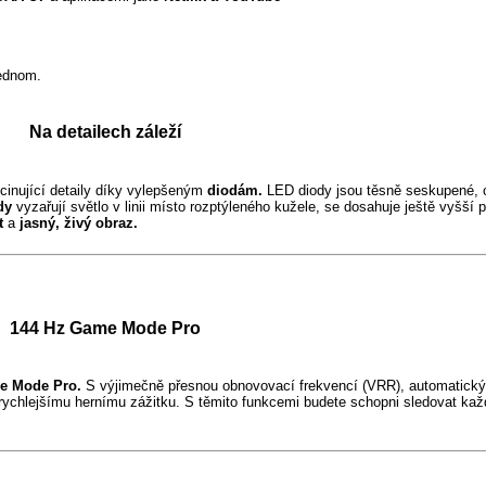
jednom.
Na detailech záleží
cinující detaily díky vylepšeným
diodám.
LED diody jsou těsně seskupené, co
dy
vyzařují světlo v linii místo rozptýleného kužele, se dosahuje ještě vyšší 
t
a
jasný, živý obraz.
144 Hz Game Mode Pro
e Mode Pro.
S výjimečně přesnou obnovovací frekvencí (VRR), automatick
 rychlejšímu hernímu zážitku. S těmito funkcemi budete schopni sledovat ka