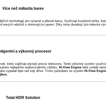
Více než miliarda barev
nějších technologií pro výrazné a přesné barvy. Využívají kvantové tečky, kte
rd nových odstínů s ohromujícím jasem. Díky tomu dosahují tyto televize vý
teligentní a výkonný procesor
vek, který zajišťuje plynulý provoz televizoru. Tento výkonný systém využív
sažení nejlepšího audiovizuálního zážitku.
Hi-View Engine
také zvládá nároč
budou vypadat lépe než kdy dříve. Tímto způsobem se systém
Hi-View Engin
výkon.
Total HDR Solution