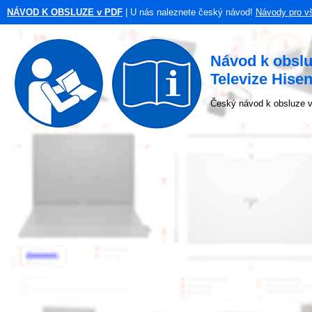
NÁVOD K OBSLUZE v PDF
| U nás naleznete český návod!
Návody pro v
Návod k obsl
Televize His
Český návod k obsluze v