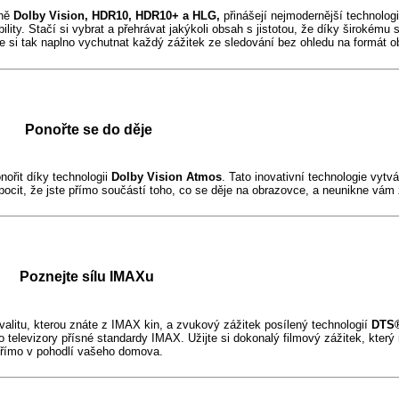
tně
Dolby Vision, HDR10, HDR10+ a HLG,
přinášejí nejmodernější technolog
lity. Stačí si vybrat a přehrávat jakýkoli obsah s jistotou, že díky širokému
 si tak naplno vychutnat každý zážitek ze sledování bez ohledu na formát o
Ponořte se do děje
nořit díky technologii
Dolby Vision Atmos
. Tato inovativní technologie vytvá
pocit, že jste přímo součástí toho, co se děje na obrazovce, a neunikne vá
Poznejte sílu IMAXu
valitu, kterou znáte z IMAX kin, a zvukový zážitek posílený technologií
DTS
 televizory přísné standardy IMAX. Užijte si dokonalý filmový zážitek, který 
 přímo v pohodlí vašeho domova.