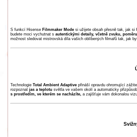
S funkcí Hisense
Filmmaker Mode
si užijete obsah přesně tak, jak si 
budete moci vychutnat s
autentickými detaily, včetně zvuku, poměru
možnost sledovat mistrovská díla vašich oblíbených filmařů tak, jak b
Technologie
Total Ambient Adaptive
přináší opravdu ohromující zážit
rozpoznat
jas a teplotu
světla ve vašem okolí a automaticky přizpůsob
s prostředím, ve kterém se nacházíte,
a zajišťuje vám dokonalou vizuá
Svižn