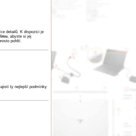
íce detailů. K dispozici je
filmu
, abyste si jej
osto pohltí.
ajistí ty nejlepší podmínky.