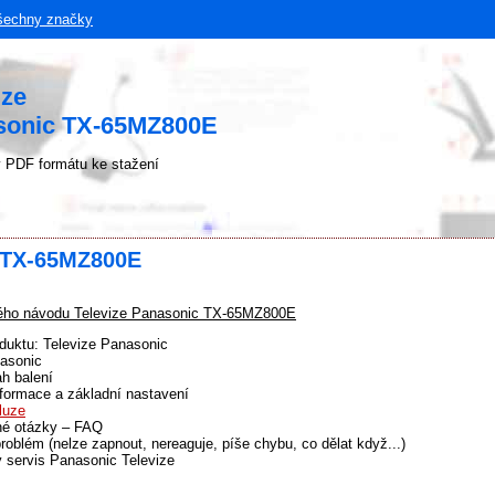
šechny značky
uze
asonic TX-65MZ800E
 PDF formátu ke stažení
c TX-65MZ800E
ho návodu Televize Panasonic TX-65MZ800E
duktu: Televize Panasonic
asonic
h balení
formace a základní nastavení
luze
né otázky – FAQ
problém (nelze zapnout, nereaguje, píše chybu, co dělat když...)
 servis Panasonic Televize