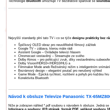
Technologie
Bluetooth
umožňuje TV bezdrátově spárovat se
soundba
Nejvyšší standardy plní tato TV i co se týče
designu prakticky bez r
Špičkový OLED obraz pro neuvěřitelně filmový zážitek
Google TV – zábava, kterou máte rádi
Asistent Google – Ovládejte televizi hlasem
Chromecast vestavěný – Streamujte ze svého
Dolby Atmos – pro pohlcující zvuk, díky vestavěnému subwoofe
Dolby Vision/HDR10+/HDR10/HLG a
Filmmaker Mode aneb Režisérský režim s inteligentním snímán
Bezrámový design – elegantní poutač pro nerušený výhled
Game Mode - Epická rychlost, rozlišení a pohyb pro každou hru
Konektivita Bluetooth
Návod k obsluze Televize Panasonic TX-65MZ8
Níže je zobrazen náhled *.pdf souboru s návodem k obsluze. Jedná se 
Informace o souboru:
819 stránek
, formát PDF, velikost souboru
1