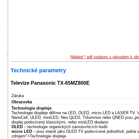
Náhled *.pdf souboru s návodem k ob
Technické parametry
Televize Panasonic TX-65MZ800E
Záruka
Obrazovka
Technologie displeje
Technologie displeje dělíme na LED, OLED, micro LED a LASER TV. V
NanoCell, ULED, miniLED, Neo QLED, Triluminos nebo QNED jsou „pou
displej podsvícený klasickými, nebo miniLED diodami
OLED
– technologie organických samosvíticích bodů
micro LED
– jsou stejně jako OLED TV podsvícené jednotlivě, jedná 
zdrojem">Technologie displeje