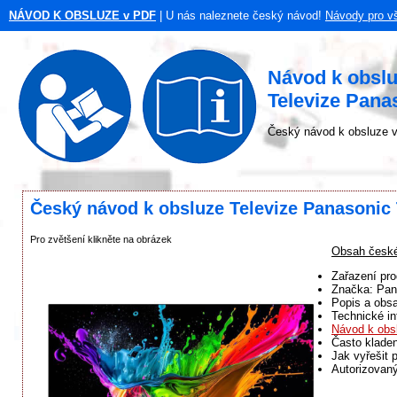
NÁVOD K OBSLUZE v PDF
| U nás naleznete český návod!
Návody pro v
Návod k obsl
Televize Pan
Český návod k obsluze v
Český návod k obsluze Televize Panasoni
Pro zvětšení klikněte na obrázek
Obsah české
Zařazení pro
Značka: Pan
Popis a obsa
Technické in
Návod k obs
Často klade
Jak vyřešit 
Autorizovaný