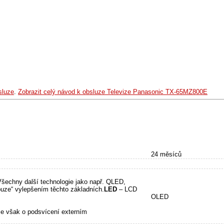
sluze
.
Zobrazit celý návod k obsluze Televize Panasonic TX-65MZ800E
24 měsíců
šechny další technologie jako např. QLED,
ze“ vylepšením těchto základních.
LED
– LCD
OLED
se však o podsvícení externím