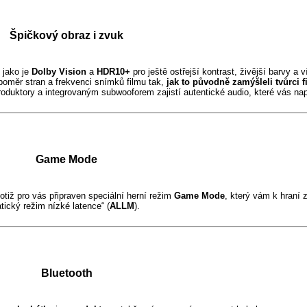
Špičkový obraz i zvuk
 jako je
Dolby Vision
a
HDR10+
pro ještě ostřejší kontrast, živější barvy a v
 poměr stran a frekvenci snímků filmu tak,
jak to původně zamýšleli tvůrci 
oduktory a integrovaným subwooforem zajistí autentické audio, které vás napr
Game Mode
totiž pro vás připraven speciální herní režim
Game Mode
, který vám k hraní z
ický režim nízké latence“ (
ALLM
).
Bluetooth