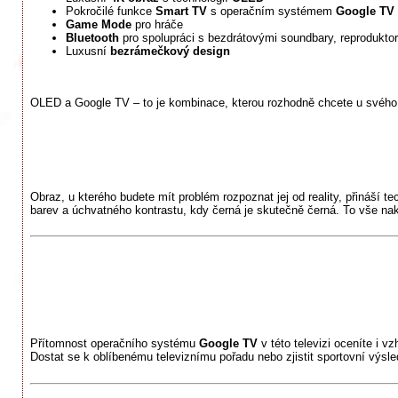
Pokročilé funkce
Smart TV
s operačním systémem
Google TV
Game Mode
pro hráče
Bluetooth
pro spolupráci s bezdrátovými soundbary, reprodukto
Luxusní
bezrámečkový design
OLED a Google TV – to je kombinace, kterou rozhodně chcete u svého 
Obraz, u kterého budete mít problém rozpoznat jej od reality, přináší t
barev a úchvatného kontrastu, kdy černá je skutečně černá. To vše na
Přítomnost operačního systému
Google
TV
v této televizi oceníte i v
Dostat se k oblíbenému televiznímu pořadu nebo zjistit sportovní výsled