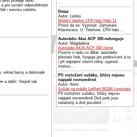
 jeho prodeje nebo
...
 a pro uznání odpovědnosti
žbě i servisu vašeho
Dotaz
Autor: Lenka
Mobilní telefon CPA Halo Halo 11
Prosit da se. Vypnout. Zamykani.
Klavesnice. U. Telefone. CPA halo ...
Autorádio Akai ACP 300-nefunguje
Autor: Magdalena
Autorádio AKAI ACP-300 černé
Prosím o radu co dělat: autorádio
přestalo hrát, funguje jen podsvícení a to
i při odpojení všech zdroj- vypnutí
motoru....
, věrné barvy a dokonalé
Při rozložení sušáku, šňůry nejsou
napjaté rovnoměrně
ey+
a další. Stejně tak
Autor: Alois
Sušák na prádlo Leifheit 85286 Linomatic
Při rozložení sušáku, šňůry nejsou
napjaté rovnoměrně Dvě pole jsou
natažený a dvě povolení ...