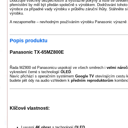
Dodržujte všechny bezpečnostní a výstražné pokyny a řiďte se uveden
přemístění by měl být předán společně s výrobkem. Dodržování tohoto
výrobce za případné vady výrobku v průběhu záruční lhůty. Stáhněte si 
výrobku.
A nezapomeňte – nevhodným používáním výrobku Panasonic výrazně zk
Popis produktu
Panasonic TX-65MZ800E
Řada MZ800 od Panasonicu uspokojí ve všech směrech i
velmi nároč
vykreslení černé s technologií
OLED
.
Navíc přichází s operačním systémem
Google TV
otevírajícím cestu 
budete pět ódy na audio vzhledem k
předním reproduktorům
kombin
Klíčové vlastnosti:
Luxusní
4K obraz
s technologií
OLED