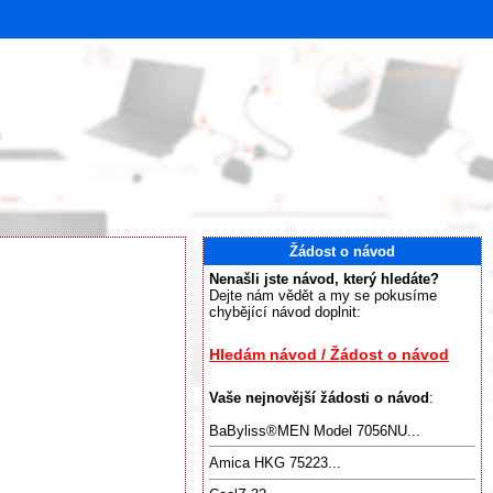
Žádost o návod
Nenašli jste návod, který hledáte?
Dejte nám vědět a my se pokusíme
chybějící návod doplnit:
Hledám návod / Žádost o návod
Vaše nejnovější žádosti o návod
:
BaByliss®️MEN Model 7056NU...
Amica HKG 75223...