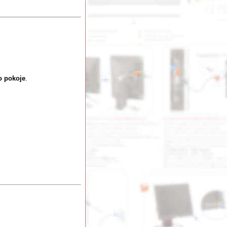
o pokoje
.