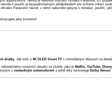
ými doporučeními. Návod je nedílnou součástí výrobku Panasonic a v případě
 návodu k použití je bezpodmínečným předpokladem pro ochranu zdraví osob
oficiální Panasonic návod, v němž naleznete pokyny k instalaci, použití, údr
racujete jeho životnost!
né diváky
. Jde totiž o
4K OLED Smart TV
s mimořádným důrazem na detaily
k nekonečnému množství obsahu ze služeb, jako je
Netflix, YouTube, Disn
ovaným s
vestavěným subwooforem
a ještě díky technologii
Dolby Atmos
!