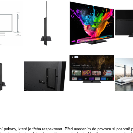
í pokyny, které je třeba respektovat. Před uvedením do provozu si pozorně p