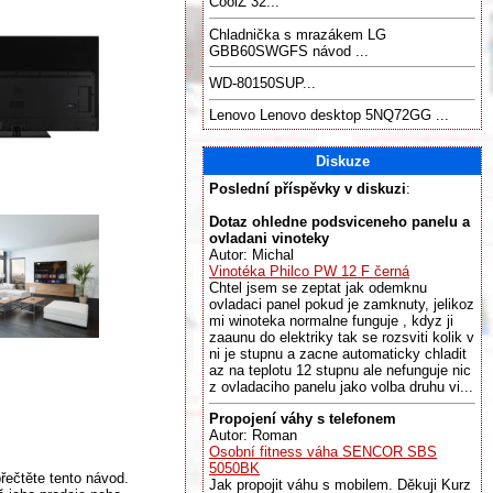
CoolZ 32...
Chladnička s mrazákem LG
GBB60SWGFS návod ...
WD-80150SUP...
Lenovo Lenovo desktop 5NQ72GG ...
Diskuze
Poslední příspěvky v diskuzi
:
Dotaz ohledne podsviceneho panelu a
ovladani vinoteky
Autor: Michal
Vinotéka Philco PW 12 F černá
Chtel jsem se zeptat jak odemknu
ovladaci panel pokud je zamknuty, jelikoz
mi winoteka normalne funguje , kdyz ji
zaaunu do elektriky tak se rozsviti kolik v
ni je stupnu a zacne automaticky chladit
az na teplotu 12 stupnu ale nefunguje nic
z ovladaciho panelu jako volba druhu vi...
Propojení váhy s telefonem
Autor: Roman
Osobní fitness váha SENCOR SBS
5050BK
řečtěte tento návod.
Jak propojit váhu s mobilem. Děkuji Kurz