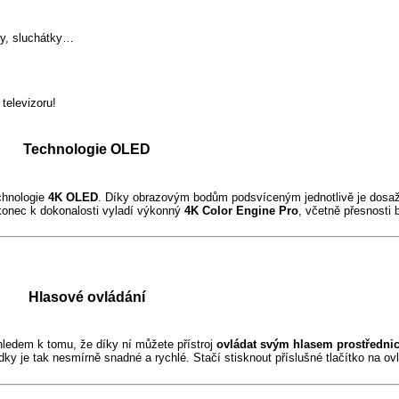
ry, sluchátky…
televizoru!
Technologie OLED
echnologie
4K OLED
. Díky obrazovým bodům podsvíceným jednotlivě je dosaže
konec k dokonalosti vyladí výkonný
4K Color Engine Pro
, včetně přesnosti b
Hlasové ovládání
zhledem k tomu, že díky ní můžete přístroj
ovládat svým hlasem
prostřednic
ky je tak nesmírně snadné a rychlé. Stačí stisknout příslušné tlačítko na ov