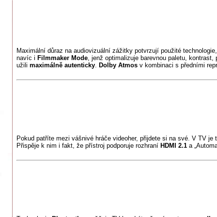
Maximální důraz na audiovizuální zážitky potvrzují použité technologie,
navíc i
Filmmaker Mode
, jenž optimalizuje barevnou paletu, kontrast,
užili
maximálně autenticky
.
Dolby Atmos
v kombinaci s předními repr
Pokud patříte mezi vášnivé hráče videoher, přijdete si na své. V TV je 
Přispěje k nim i fakt, že přístroj podporuje rozhraní
HDMI 2.1
a „Automat