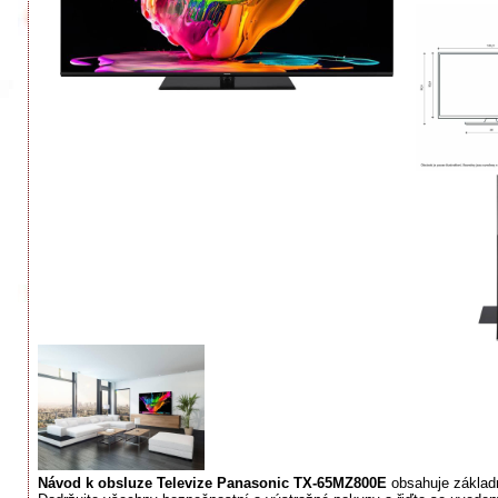
Návod k obsluze Televize Panasonic TX-65MZ800E
obsahuje základn