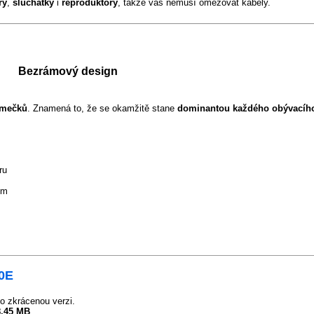
ry
,
sluchátky
i
reproduktory
, takže vás nemusí omezovat kabely.
Bezrámový design
ámečků
. Znamená to, že se okamžitě stane
dominantou každého obývacíh
ru
ím
00E
o zkrácenou verzi.
8.45 MB