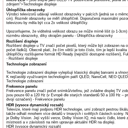
zdrojem">Technologie displeje
Úhlopříčka obrazovky
Výrobci televizorů udávají velikost obrazovky v palcích (jedná se o měrn
cm). Rozměr obrazovky se měří úhlopříčně. Doporučená maximální pozor
televizoru by měla být cca 2x velikost úhlopříčky.
Upozorňujeme, že viditelná velikost obrazu se může mírně lišit (o 1-3cm
rozměru obrazovky, díky okrajům panelu - Úhlopříčka obrazovky
Rozlišení displeje
Rozlišení displeje u TV značí počet pixelů, který může být zobrazen na 
počet řádků). Obecně platí, že čím větší je toto číslo, tím je lepší kvalita
úhlopříčky rozlišujeme formát HD Ready (nejnižší dostupné rozlišení), F
- Rozlišení displeje
Technologie zobrazení
Technologie zobrazení displeje vylepšují klasický displej barvami a vlno
K nejčastěji využívaným technologiím patří QLED, NanoCell, NEO QLED,
Technologie zobrazení
Frekvence panelu
Frekvence panelu značí počet snímků/vteřinu, jež zvládne displej TV zo
jsou pouze 60 a 120 Hz (v Evropě dle starých standardů 50 a 100 Hz – pro
dvojí označení) - Frekvence panelu
HDR (vysoce dynamický rozsah)
Televize, které mají podporu HDR technologie, umí zobrazit pestrou škálu
takže odhalí mnohem více detailů v tmavých i světlých částech scény. Ne
je Dolby Vision. Její vyšší verze, Dolby Vision IQ, má navíc čidlo, které 
místnosti a v závislosti na něm upravuje aktuální HDR na displeji.
HDR (vysoce dynamický rozsah)