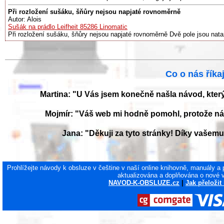
Při rozložení sušáku, šňůry nejsou napjaté rovnoměrně
Autor: Alois
Sušák na prádlo Leifheit 85286 Linomatic
Při rozložení sušáku, šňůry nejsou napjaté rovnoměrně Dvě pole jsou nata
Co o nás říkaj
Martina: "U Vás jsem konečně našla návod, kter
Mojmír: "Váš web mi hodně pomohl, protože ná
Jana: "Děkuji za tyto stránky! Díky vaše
Prohlížejte návody k obsluze v češtine v naší online knihovně, manuály a
aktualizována a doplňována o nové 
NAVOD-K-OBSLUZE.cz
|
Jak přeložit