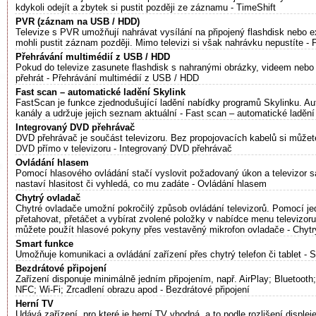
kdykoli odejít a zbytek si pustit později ze záznamu - TimeShift
PVR (záznam na USB / HDD)
Televize s PVR umožňují nahrávat vysílání na připojený flashdisk nebo ex
mohli pustit záznam později. Mimo televizi si však nahrávku nepustíte
Přehrávání multimédií z USB / HDD
Pokud do televize zasunete flashdisk s nahranými obrázky, videem nebo 
přehrát - Přehrávání multimédií z USB / HDD
Fast scan – automatické ladění Skylink
FastScan je funkce zjednodušující ladění nabídky programů Skylinku. A
kanály a udržuje jejich seznam aktuální - Fast scan – automatické ladění
Integrovaný DVD přehrávač
DVD přehrávač je součást televizoru. Bez propojovacích kabelů si můžete 
DVD přímo v televizoru - Integrovaný DVD přehrávač
Ovládání hlasem
Pomocí hlasového ovládání stačí vyslovit požadovaný úkon a televizor s
nastaví hlasitost či vyhledá, co mu zadáte - Ovládání hlasem
Chytrý ovladač
Chytré ovladače umožní pokročilý způsob ovládání televizorů. Pomocí j
přetahovat, přetáčet a vybírat zvolené položky v nabídce menu televizor
můžete použít hlasové pokyny přes vestavěný mikrofon ovladače - Chytr
Smart funkce
Umožňuje komunikaci a ovládání zařízení přes chytrý telefon či tablet - 
Bezdrátové připojení
Zařízení disponuje minimálně jedním připojením, např. AirPlay; Bluetooth
NFC; Wi-Fi; Zrcadlení obrazu apod - Bezdrátové připojení
Herní TV
Udává zařízení, pro které je herní TV vhodná, a to podle rozlišení displej