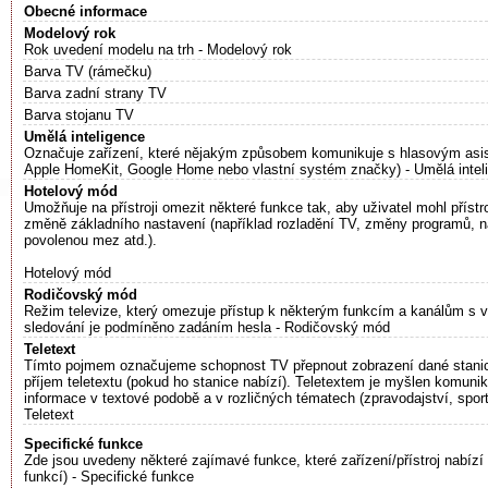
Obecné informace
Modelový rok
Rok uvedení modelu na trh - Modelový rok
Barva TV (rámečku)
Barva zadní strany TV
Barva stojanu TV
Umělá inteligence
Označuje zařízení, které nějakým způsobem komunikuje s hlasovým asi
Apple HomeKit, Google Home nebo vlastní systém značky) - Umělá intel
Hotelový mód
Umožňuje na přístroji omezit některé funkce tak, aby uživatel mohl přístr
změně základního nastavení (například rozladění TV, změny programů, na
povolenou mez atd.).
Hotelový mód
Rodičovský mód
Režim televize, který omezuje přístup k některým funkcím a kanálům s v
sledování je podmíněno zadáním hesla - Rodičovský mód
Teletext
Tímto pojmem označujeme schopnost TV přepnout zobrazení dané stani
příjem teletextu (pokud ho stanice nabízí). Teletextem je myšlen komunik
informace v textové podobě a v rozličných tématech (zpravodajství, spor
Teletext
Specifické funkce
Zde jsou uvedeny některé zajímavé funkce, které zařízení/přístroj nabízí 
funkcí) - Specifické funkce