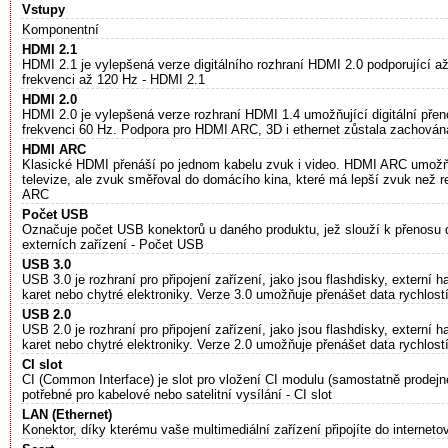
Vstupy
Komponentní
HDMI 2.1
HDMI 2.1 je vylepšená verze digitálního rozhraní HDMI 2.0 podporující a
frekvenci až 120 Hz - HDMI 2.1
HDMI 2.0
HDMI 2.0 je vylepšená verze rozhraní HDMI 1.4 umožňující digitální pře
frekvenci 60 Hz. Podpora pro HDMI ARC, 3D i ethernet zůstala zachován
HDMI ARC
Klasické HDMI přenáší po jednom kabelu zvuk i video. HDMI ARC umožňu
televize, ale zvuk směřoval do domácího kina, které má lepší zvuk než r
ARC
Počet USB
Označuje počet USB konektorů u daného produktu, jež slouží k přenosu dat
externích zařízení - Počet USB
USB 3.0
USB 3.0 je rozhraní pro připojení zařízení, jako jsou flashdisky, externí
karet nebo chytré elektroniky. Verze 3.0 umožňuje přenášet data rychlos
USB 2.0
USB 2.0 je rozhraní pro připojení zařízení, jako jsou flashdisky, externí
karet nebo chytré elektroniky. Verze 2.0 umožňuje přenášet data rychlos
CI slot
CI (Common Interface) je slot pro vložení CI modulu (samostatně prodejn
potřebné pro kabelové nebo satelitní vysílání - CI slot
LAN (Ethernet)
Konektor, díky kterému vaše multimediální zařízení připojíte do interneto