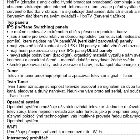
HbbTV (zkratka z anglického Hybrid broadcast broadband) kombinuje klasi
obsahem získaným přes internet. Informace o tom, zda je pořad vysílán 
červeného tlačítka v obraze. To signalizuje dostupnost dalších služeb a i
červeným tlačítkem na svém ovladači - HbbTV (červené tlačítko)
Typ panelu
IPS (In-Plane Switching) panely
• je možné sledovat z extrémních úhlů s přesnou reprodukci barev
• jsou známé pro svou relativně dobrou reprodukci černé, avšak nedosahu
poměrů, které najdete na VA panelů
VA (vertikální zarovnání) panely
• mají výrazně lepší kontrast než IPS i TN panely a také věrné zobrazen
• mají horší pozorovací uhly než IPS panely
OLED panely
• nevyžaduje podsvícení (backlight), organický materiál vyzařuje sám sv
kontrastu a absolutní černé – materiál dokáže nevydávat žádné světlo.
• široké pozorovací úhly, ostré zobrazení barev, nízká spotřeba energie,
Tuner
Televizní tuner umožňuje příjímat a zpracovat televizní signál - Tuner
Twin Tuner
Twin Tuner označuje schopnost televize pracovat se signálem ze dvou tun
kanál sledovat a druhý nahrávat. Neunikne vám proto ani seriál, ani souč
- Twin Tuner
Operační systém
Operační systém umožňuje uživateli ovládat televizor. Jedná se o uživat
televizoru), které nejenom ovládá základní funkce, jako je přepínání progr
různými pokročilými technologiemi vás intuitivně provede řadou zábavnýc
Operační systém
Wi-Fi
Umožňuje připojení zařízení k internetové síti - Wi-Fi
Internetový prohlížeč