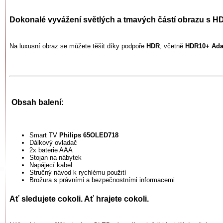
Dokonalé vyvážení světlých a tmavých částí obrazu s H
Na luxusní obraz se můžete těšit díky podpoře
HDR
, včetně
HDR10+ Adap
Obsah balení:
Smart TV
Philips 65OLED718
Dálkový ovladač
2x baterie AAA
Stojan na nábytek
Napájecí kabel
Stručný návod k rychlému použití
Brožura s právními a bezpečnostními informacemi
Ať sledujete cokoli. Ať hrajete cokoli.