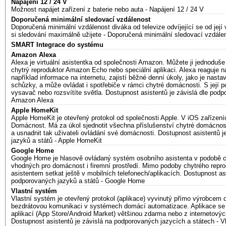
Napájení 12 / 24 V
Možnost napájet zařízení z baterie nebo auta - Napájení 12 / 24 V
Doporučená minimální sledovací vzdálenost
Doporučená minimální vzdálenost diváka od televize odvíjející se od její ve
si sledování maximálně užijete - Doporučená minimální sledovací vzdále
SMART Integrace do systému
Amazon Alexa
Alexa je virtuální asistentka od společnosti Amazon. Můžete ji jednoduše
chytrý reproduktor Amazon Echo nebo speciální aplikaci. Alexa reaguje 
například informace na internetu, zajistí běžné denní úkoly, jako je nast
schůzky, a může ovládat i spotřebiče v rámci chytré domácnosti. S její 
vysavač nebo rozsvítíte světla. Dostupnost asistentů je závislá dle podp
Amazon Alexa
Apple HomeKit
Apple HomeKit je otevřený protokol od společnosti Apple. V iOS zařízení
Domácnost. Má za úkol sjednotit všechna příslušenství chytré domácnost
a usnadnit tak uživateli ovládání své domácnosti. Dostupnost asistentů 
jazyků a států - Apple HomeKit
Google Home
Google Home je hlasově ovládaný systém osobního asistenta v podobě c
vhodných pro domácnost i firemní prostředí. Mimo podoby chytrého repr
asistentem setkat ještě v mobilních telefonech/aplikacích. Dostupnost asi
podporovaných jazyků a států - Google Home
Vlastní systém
Vlastní systém je otevřený protokol (aplikace) vyvinutý přímo výrobcem
bezdrátovou komunikaci v systémech domácí automatizace. Aplikace se
aplikací (App Store/Android Market) většinou zdarma nebo z internetovýc
Dostupnost asistentů je závislá na podporovaných jazycích a státech - V