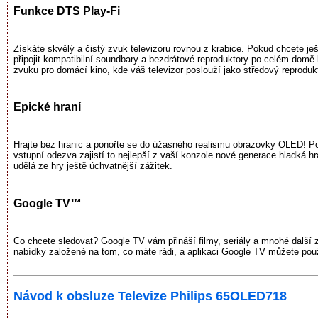
Funkce DTS Play-Fi
Získáte skvělý a čistý zvuk televizoru rovnou z krabice. Pokud chcete 
připojit kompatibilní soundbary a bezdrátové reproduktory po celém dom
zvuku pro domácí kino, kde váš televizor poslouží jako středový reprodukt
Epické hraní
Hrajte bez hranic a ponořte se do úžasného realismu obrazovky OLED! Por
vstupní odezva zajistí to nejlepší z vaší konzole nové generace hladká h
udělá ze hry ještě úchvatnější zážitek.
Google TV™
Co chcete sledovat? Google TV vám přináší filmy, seriály a mnohé další z
nabídky založené na tom, co máte rádi, a aplikaci Google TV můžete použ
Návod k obsluze Televize Philips 65OLED718