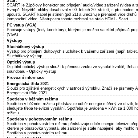
Scart
SCART je 21pólový konektor pro připojení audio/video zařízení (videa a 
Evropě. Největší obliby dosahoval v 90. letech 20. století, s přechodem 
upouští. SCART kabel je stíněn (pól 21) a umožňuje přenášet více druhů
kompozitní video. Nástupcem tohoto rozhraní se stalo HDMI - Scart
PC vstup (VGA)
Popisuje vstupy (tedy konektory), kterými je možno satelitní přijímač pro
(VGA)
Výstupy
Sluchátkový výstup
Výstup pro připojení drátových sluchátek k vašemu zařízení (např. tablet
Sluchátkový výstup
Optický výstup
Digitální optický výstup slouží k přenosu zvuku ve vysoké kvalitě, třeb
soundbaru - Optický výstup
Provozní informace
Energetická třída 2021
Slouží pro zjištění energetických vlastností výrobku. Značí se písmeny A–
Energetická třída 2021
Spotřeba v běžném režimu
Spotřeba v běžném režimu představuje odběr energie měřený ve chvíli, k
sledujete třeba televizní vysílání. Spotřeba je uváděna v kWh za 1 000 
režimu
Spotřeba v pohotovostním režimu
Spotřeba v pohotovostním režimu představuje odběr energie televize pře
kterém je obrazovka vypnutá, ale zařízení je stále napájené, aby mohlo 
Spotřeba v pohotovostním režimu