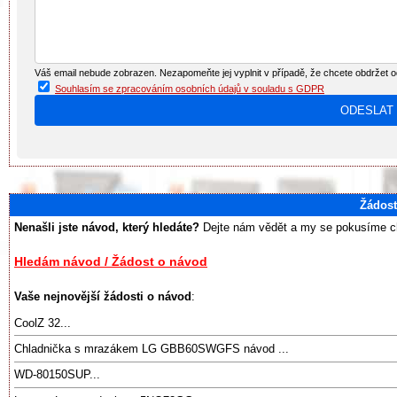
Váš email nebude zobrazen. Nezapomeňte jej vyplnit v případě, že chcete obdržet 
Souhlasím se zpracováním osobních údajů v souladu s GDPR
Žádost
Nenašli jste návod, který hledáte?
Dejte nám vědět a my se pokusíme chy
Hledám návod / Žádost o návod
Vaše nejnovější žádosti o návod
:
CoolZ 32...
Chladnička s mrazákem LG GBB60SWGFS návod ...
WD-80150SUP...