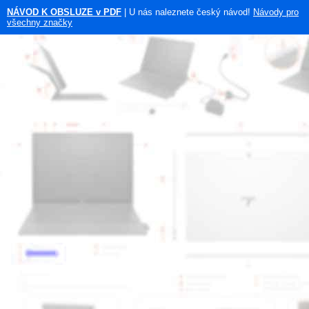
NÁVOD K OBSLUZE v PDF
| U nás naleznete český návod!
Návody pro
všechny značky