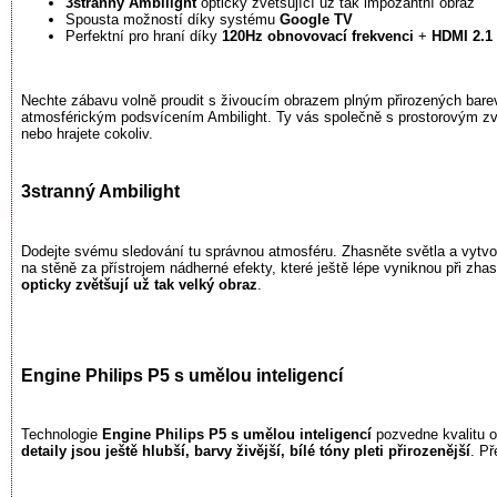
3stranný Ambilight
opticky zvětšující už tak impozantní obraz
Spousta možností díky systému
Google TV
Perfektní pro hraní díky
120Hz obnovovací frekvenci
+
HDMI 2.1
Nechte zábavu volně proudit s živoucím obrazem plným přirozených bar
atmosférickým podsvícením Ambilight. Ty vás společně s prostorovým zvuk
nebo hrajete cokoliv.
3stranný Ambilight
Dodejte svému sledování tu správnou atmosféru. Zhasněte světla a vytvo
na stěně za přístrojem nádherné efekty, které ještě lépe vyniknou při zh
opticky zvětšují už tak velký obraz
.
Engine Philips P5 s umělou inteligencí
Technologie
Engine Philips P5 s umělou inteligencí
pozvedne kvalitu o
detaily jsou ještě hlubší, barvy živější, bílé tóny pleti přirozenější
. Př