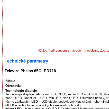
Náhled *.pdf souboru s návodem k obsluze
.
Zobraz
Technické parametry
Televize Philips 65OLED718
Záruka
Obrazovka
Technologie displeje
Technologie displeje dělíme na LED, OLED, micro LED a LASER TV. Všec
např. QLED, NanoCell, ULED, miniLED, Neo QLED, Triluminos nebo QNE
těchto základních.
LED
– LCD displej podsvícený klasickými, nebo mini
OLED
– technologie organických samosvíticích bodů
micro LED
– jsou stejně jako OLED TV podsvícené jednotlivě, jedná se