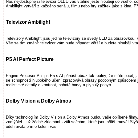
Náš nejdostupnější televizor OLED vás vtáhne ještě hlouběji do všeho, co
Ambilight vytváří z každého seriálu, filmu nebo hry zážitek jako z kina.
Televizor Ambilight
Televizory Ambilight jsou jediné televizory se světly LED za obrazovkou, k
Vše se tím změní: televizor vám bude připadat větší a budete hlouběji vta
P5 AI Perfect Picture
Engine Procesor Philips P5 s AI přináší obraz tak reálný, že máte pocit, j
se schopností hlubokého učení zpracovává obrazy podobným způsobem jak
realistické detaily a kontrast, bohaté barvy a plynulý pohyb.
Dolby Vision a Dolby Atmos
Díky technologiím Dolby Vision a Dolby Atmos budou vaše oblíbené filmy, s
zamýšlel – už žádné zklamání kvůli scénám, které jsou příliš tmavé! Slyš
odehrávala přímo kolem vás.