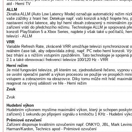
atd - Herní TV
ALLM
Zkratka ALLM (Auto Low Latency Mode) označuje automatický režim nízké
vaše zážitky z hraní her. Detekuje např. vaši konzoli a když hrajete hru,
nastavení nízké latence, aby byl herní obsah zobrazený s minimálním z
zařízení vrátí do předchozího režimu. Technologie ALLM je spojovaná p
konzolí PlayStation 5 a Xbox Series, najdete ji však také u počítačů, her
televizí - ALLM
VRR
Variable Refresh Rate, zkráceně VRR umožňuje televizi synchronizovat 
reálném čase tak, aby odpovídala zdroji, např. PC nebo herní konzoli. Vý
bez trhání a s nižším vstupním zpožděním. Tato technologie je spojen
2.1 a také obnovovací frekvencí televize 100/120 Hz - VRR
Herní režim
Je mód fungování televize, při kterém se, zjednodušeně řečeno, vypnou
se uvolní operační paměť a výkon procesoru se použije ve prospěch min
vstupem a zobrazením na obrazovce. Díky tomu může mít hráč maximální
reagovat na vývoj událostí ve hře - Herní režim
Zvuk
Zvuk
Hudební výkon
Hudebním výkonem myslíme maximální výkon, který je schopen poskytno
zařízení) 1 sekundu po připojení signálu o kmitočtu 1 KHz - Hudební výk
Prémiové ozvučení
Zařízení disponuje kvalitním ozvučením např. ONKYO, JBL, Mark Levins
Harman/Kardon, Technics apod - Prémiové ozvučení