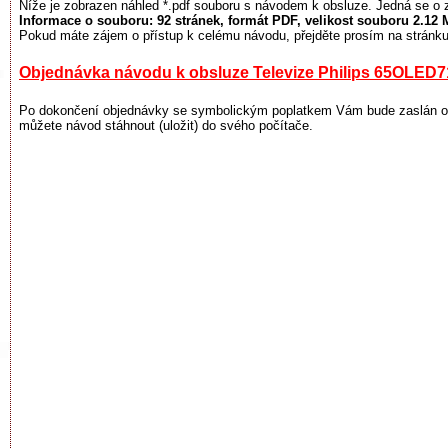
Níže je zobrazen náhled *.pdf souboru s návodem k obsluze. Jedná se o 
Informace o souboru:
92 stránek
, formát PDF, velikost souboru
2.12 
Pokud máte zájem o přístup k celému návodu, přejděte prosím na stránku
Objednávka návodu k obsluze Televize Philips 65OLED7
Po dokončení objednávky se symbolickým poplatkem Vám bude zaslán odk
můžete návod stáhnout (uložit) do svého počítače.