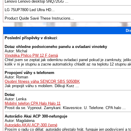
Lenovo Lenovo desktop 5NQ72GG ...
LG 75UP7800 Led Ultra HD...
Product Quide Savé These Instrucions...
Di
Poslední příspěvky v diskuzi
:
Dotaz ohledne podsviceneho panelu a ovladani vinoteky
Autor: Michal
Vinotéka Philco PW 12 F černá
Chtel jsem se zeptat jak odemknu ovladaci panel pokud je zamknuty, jeliko
kolik v ni je stupnu a zacne automaticky chladit az na teplotu 12 stupnu al
Propojení váhy s telefonem
Autor: Roman
Osobní fitness váha SENCOR SBS 5050BK
Jak propojit váhu s mobilem. Děkuji Kurz ...
Dotaz
Autor: Lenka
Mobilní telefon CPA Halo Halo 11
Prosit da se. Vypnout. Zamykani. Klavesnice. U. Telefone. CPA halo ...
Autorádio Akai ACP 300-nefunguje
Autor: Magdalena
Autorádio AKAI ACP-300 černé
Prosím o radu co dělat: autorádio přestalo hrát, funguje jen podsvícení a to