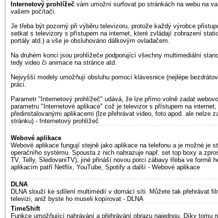
Internetový prohlížeč
vám umožní surfovat po stránkách na webu na vaš
vašem počítači.
Je třeba být pozorný při výběru televizoru, protože každý výrobce přistup
setkat s televizory s přístupem na internet, které zvládají zobrazení sta
portály atd.) a vše je obsluhováno dálkovým ovladačem.
Na druhém konci jsou prohlížeče podporující všechny multimediální standa
tedy video či animace na stránce atd.
Nejvyšší modely umožňují obsluhu pomocí klávesnice (nejlépe bezdrátov
práci.
Parametr "Internetový prohlížeč" udává, že lze přímo volně zadat webovo
parametru "Internetové aplikace" což je televizor s přístupem na internet
předinstalovanými aplikacemi (lze přehrávat video, foto apod. ale nelze 
stránku) - Internetový prohlížeč
Webové aplikace
Webové aplikace fungují stejně jako aplikace na telefonu a je možné je 
operačního systému. Spousta z nich nahrazuje např. set top boxy a zpro
TV, Telly, SledovaniTV), jiné přináší novou porci zábavy třeba ve formě 
aplikacím patří Netflix, YouTube, Spotify a další - Webové aplikace
DLNA
DLNA slouží ke sdílení multimédií v domácí síti. Můžete tak přehrávat fi
televizi, aniž byste ho museli kopírovat - DLNA
TimeShift
Funkce umožňující nahrávání a přehrávání obrazu najednou. Díky tomu