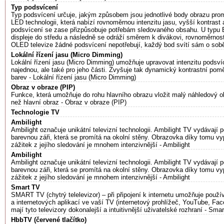
Typ podsvícení
Typ podsvícení určuje, jakým způsobem jsou jednotlivé body obrazu prom
LED technologii, která nabízí rovnoměrnou intenzitu jasu, vyšší kontrast
podsvícení se zase přizpůsobuje potřebám sledovaného obsahu. U typu E
displeje do středu a následně se odráží směrem k divákovi, rovnoměrnost
OLED televize žádné podsvícení nepotřebují, každý bod svítí sám o sob
Lokální řízení jasu (Micro Dimming)
Lokální řízení jasu (Micro Dimming) umožňuje upravovat intenzitu podsvíc
najednou, ale také pro jeho části. Zvyšuje tak dynamický kontrastní pomě
barev - Lokální řízení jasu (Micro Dimming)
Obraz v obraze (PIP)
Funkce, která umožňuje do rohu hlavního obrazu vložit malý náhledový obr
než hlavní obraz - Obraz v obraze (PIP)
Technologie TV
Ambilight
Ambilight označuje unikátní televizní technologii. Ambilight TV vydávají
barevnou záři, která se promítá na okolní stěny. Obrazovka díky tomu vy
zážitek z jejího sledování je mnohem intenzivnější - Ambilight
Ambilight
Ambilight označuje unikátní televizní technologii. Ambilight TV vydávají
barevnou záři, která se promítá na okolní stěny. Obrazovka díky tomu vy
zážitek z jejího sledování je mnohem intenzivnější - Ambilight
Smart TV
SMART TV (chytrý telelevizor) – při připojení k internetu umožňuje použ
a internetových aplikací ve vaší TV (internetový prohlížeč, YouTube, Fac
mají tyto televizory dokonalejší a intuitivnější uživatelské rozhraní - Sma
HbbTV (červené tlačítko)