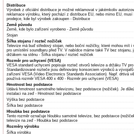
Distribuce
Výrobek z oficiální distribuce je možné reklamovat v jakémkoliv autoriz
reklamace výrobku, který pochází z distribuce EU, nebo mimo EU, musí 
prodejce, kde byl výrobek zakoupen - Distribuce
Země původu
Země, kde bylo zařízení vyrobeno - Země původu
Stojan
Šířka stojanu / rozteč nožiček
Televize má buď středový stojan, nebo boční nožičky, které mohou mít i 
pro umístění soundbaru před TV. V nabídce máme také TV bez stojanu, j
držákem na stěnu - Šířka stojanu / rozteč nožiček
Rozměr pro uchycení (VESA)
VESA standard uchycení popisuje rozteč otvorů televize a držáku TV pro
Standardizované rozteče jsou definovány konsorciem výrobců a vývojařů
zařízení VESA (Video Electronics Standards Association). Např. drtivá v
používá rozměr VESA 400 x 400 - Rozměr pro uchycení (VESA)
Hmotnost bez podstavce
Udává hmotnost samotného televizoru, bez podstavce (nožiček). Je důleži
instalaci na zeď - Hmotnost bez podstavce
Výška bez podstavce
Šířka bez podstavce
Hloubka bez podstavce
Tento rozměr označuje hloubku samotné televize, bez podstavce (nožiček).
televize na zeď - Hloubka bez podstavce
Rozměry výrobku
Šířka výrobku