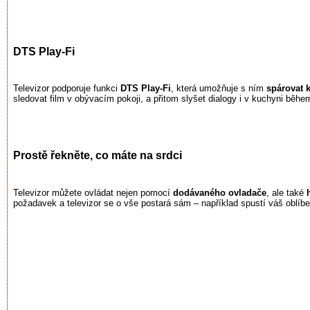
DTS Play-Fi
Televizor podporuje funkci
DTS Play-Fi
, která umožňuje s ním
spárovat 
sledovat film v obývacím pokoji, a přitom slyšet dialogy i v kuchyni běhe
Prostě řekněte, co máte na srdci
Televizor můžete ovládat nejen pomocí
dodávaného ovladače
, ale také
požadavek a televizor se o vše postará sám – například spustí váš oblíbený