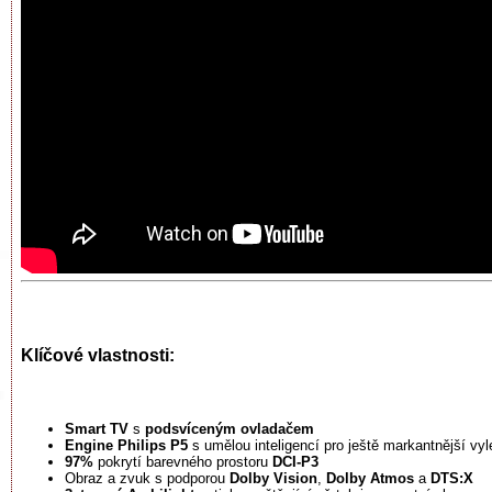
Klíčové vlastnosti:
Smart TV
s
podsvíceným ovladačem
Engine Philips P5
s umělou inteligencí pro ještě markantnější vy
97%
pokrytí barevného prostoru
DCI-P3
Obraz a zvuk s podporou
Dolby Vision
,
Dolby Atmos
a
DTS:X