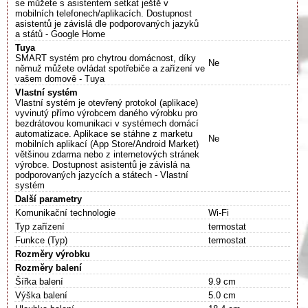
se můžete s asistentem setkat ještě v
mobilních telefonech/aplikacích. Dostupnost
asistentů je závislá dle podporovaných jazyků
a států - Google Home
Tuya
SMART systém pro chytrou domácnost, díky
Ne
němuž můžete ovládat spotřebiče a zařízení ve
vašem domově - Tuya
Vlastní systém
Vlastní systém je otevřený protokol (aplikace)
vyvinutý přímo výrobcem daného výrobku pro
bezdrátovou komunikaci v systémech domácí
automatizace. Aplikace se stáhne z marketu
Ne
mobilních aplikací (App Store/Android Market)
většinou zdarma nebo z internetových stránek
výrobce. Dostupnost asistentů je závislá na
podporovaných jazycích a státech - Vlastní
systém
Další parametry
Komunikační technologie
Wi-Fi
Typ zařízení
termostat
Funkce (Typ)
termostat
Rozměry výrobku
Rozměry balení
Šířka balení
9.9 cm
Výška balení
5.0 cm