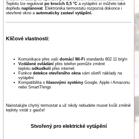
Teplotu lze regulovat
po krocích 0,5 °C
a vytápění si můžete také
dopředu
naplánovat
. Elektronika termostatu rozpozná dokonce i
otevřené okno a
automaticky zastaví vytápění.
Klíčové vlastnosti:
Komunikace přes vaši
domácí Wi-Fi
standardu 802.11 b/g/n
Vzdálené ovládání
přes telefon pomůže změnit
teplotu
odkudkoli
přes internet
Funkce
detekce otevřeného okna
vám ušetří náklady na
vytápění
Kompatibilita s
hlasovými systémy
Google, Apple i Amazonu
nebo SmartThings
Nainstalujte chytrý termostat a už nikdy nebudete muset kvůli změně
teploty vstát z gauče!
Stvořený pro elektrické vytápění