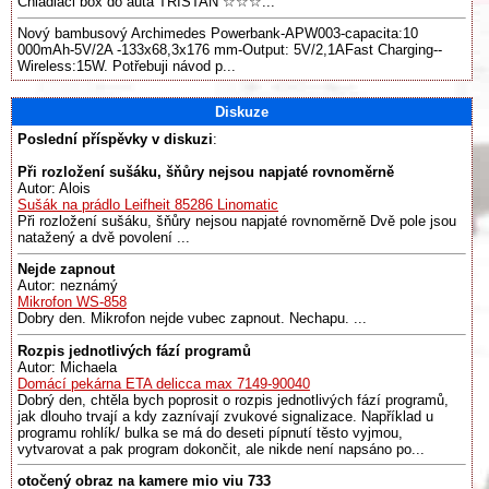
Chladiaci box do auta TRISTAN ☆☆☆...
Nový bambusový Archimedes Powerbank-APW003-capacita:10
000mAh-5V/2A -133x68,3x176 mm-Output: 5V/2,1AFast Charging--
Wireless:15W. Potřebuji návod p...
Diskuze
Poslední příspěvky v diskuzi
:
Při rozložení sušáku, šňůry nejsou napjaté rovnoměrně
Autor: Alois
Sušák na prádlo Leifheit 85286 Linomatic
Při rozložení sušáku, šňůry nejsou napjaté rovnoměrně Dvě pole jsou
natažený a dvě povolení ...
Nejde zapnout
Autor: neznámý
Mikrofon WS-858
Dobry den. Mikrofon nejde vubec zapnout. Nechapu. ...
Rozpis jednotlivých fází programů
Autor: Michaela
Domácí pekárna ETA delicca max 7149-90040
Dobrý den, chtěla bych poprosit o rozpis jednotlivých fází programů,
jak dlouho trvají a kdy zaznívají zvukové signalizace. Například u
programu rohlík/ bulka se má do deseti pípnutí těsto vyjmou,
vytvarovat a pak program dokončit, ale nikde není napsáno po...
otočený obraz na kamere mio viu 733