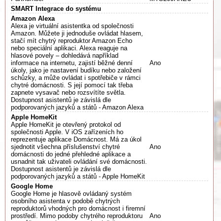
SMART Integrace do systému
Amazon Alexa
Alexa je virtuální asistentka od společnosti
Amazon. Můžete ji jednoduše ovládat hlasem,
stačí mít chytrý reproduktor Amazon Echo
nebo speciální aplikaci. Alexa reaguje na
hlasové povely – dohledává například
informace na internetu, zajistí běžné denní
Ano
úkoly, jako je nastavení budíku nebo založení
schůzky, a může ovládat i spotřebiče v rámci
chytré domácnosti. S její pomocí tak třeba
zapnete vysavač nebo rozsvítíte světla.
Dostupnost asistentů je závislá dle
podporovaných jazyků a států - Amazon Alexa
Apple HomeKit
Apple HomeKit je otevřený protokol od
společnosti Apple. V iOS zařízeních ho
reprezentuje aplikace Domácnost. Má za úkol
sjednotit všechna příslušenství chytré
Ano
domácnosti do jedné přehledné aplikace a
usnadnit tak uživateli ovládání své domácnosti.
Dostupnost asistentů je závislá dle
podporovaných jazyků a států - Apple HomeKit
Google Home
Google Home je hlasově ovládaný systém
osobního asistenta v podobě chytrých
reproduktorů vhodných pro domácnost i firemní
prostředí. Mimo podoby chytrého reproduktoru
Ano