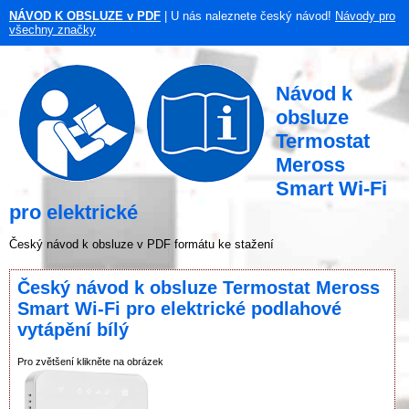
NÁVOD K OBSLUZE v PDF
| U nás naleznete český návod!
Návody pro
všechny značky
Návod k
obsluze
Termostat
Meross
Smart Wi-Fi
pro elektrické
Český návod k obsluze v PDF formátu ke stažení
Český návod k obsluze Termostat Meross
Smart Wi-Fi pro elektrické podlahové
vytápění bílý
Pro zvětšení klikněte na obrázek