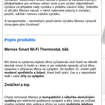
předpokladem pro ochranu zdraví osob a pro uznání odpovědnosti
výrobce za případné vady výrobku v průběhu záruční lhůty. Stáhněte
si oficiální Meross návod, v němž naleznete pokyny k instalaci,
použití, údržbě i servisu vašeho výrobku.
A nezapomeňte – nevhodným používáním výrobku Meross výrazně
zkracujete jeho životnost!
Popis produktu
Meross Smart Wi-Fi Thermostat, bílá
Mít doma tu správnou teplotu dříve vyžadovalo úsilí hned na několik
desítek minut či hodin a i dnes si jen málokdo opravdu užívá dřinu
spojenou s přípravou dřeva na vytápění. Do bydlení 21. století patří
moderní spotřebiče a řešení
, které šetří práci, čas a v neposlední
řadě i vaše
účty za vytápění.
Zmáčkni a top
Chytrý termostat Meross je
kompatibilní s několika obslužnými
systémy
pro elektrické podlahové vytápění a díky tomu jej můžete
snadno ovládat přes aplikace přímo ve svém
mobilním telefonu
.