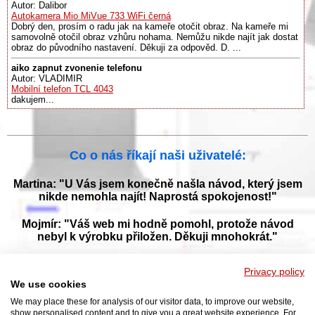
Autor: Dalibor
Autokamera Mio MiVue 733 WiFi černá
Dobrý den, prosím o radu jak na kameře otočit obraz. Na kameře mi
samovolně otočil obraz vzhůru nohama. Nemůžu nikde najít jak dostat
obraz do původního nastavení. Děkuji za odpověd. D. ...
aiko zapnut zvonenie telefonu
Autor: VLADIMIR
Mobilní telefon TCL 4043
dakujem...
Co o nás říkají naši uživatelé:
Martina: "U Vás jsem konečně našla návod, který jsem
nikde nemohla najít! Naprostá spokojenost!"
Mojmír: "Váš web mi hodně pomohl, protože návod
nebyl k výrobku přiložen. Děkuji mnohokrát."
Jana: "Děkuji za tyto stránky! Díky vašemu návodu jsem
Privacy policy
opět zprovoznila svou myčku."
We use cookies
We may place these for analysis of our visitor data, to improve our website,
show personalised content and to give you a great website experience. For