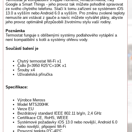
Google a Smart Things - jeho provoz tak můžete pohodlně spravovat
ze svého chytrého telefonu. Stačí k tomu zařízení se systémem iOS
13.0 a vyšším nebo Android 6.0 a vyšším. Pro změnu zvolené teploty
nemusíte ani vstávat z gauče a navíc můžete vytvářet plány, abyste
jeho provoz optimálně přizpůsobili životnímu stylu vaší rodiny.
Poznámka
Termostat funguje s oblíbenými systémy podlahového vytápění a
není kompatibilní s kotli a systémy ohřevu vody.
Součástí balení je
Chytrý termostat Wi-Fi x1
Čidlo β=3950 R25°C=10K x1
Šrouby x4
Uživatelská příručka
Specifikace:
Výrobce Meross
Model MTS200HK
Verze EU
Bezdrátový standard IEEE 802.11 b/g/n, 2,4 GHz
Certifikace CE, RoHS, WEEE
Systémové požadavky iOS 13.0 nebo novější, Android 6.0
nebo novější, připojení Wi-Fi
Provozní teplota 0°C-40°C