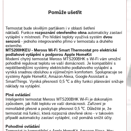
Pomůže ušetřit
Termostat bude skvělým parťákem i v oblasti šetření
nákladů. Funkce
rozpoznání otevřeného okna
automaticky zastaví
vytápění v místnosti. Pro hlídání teploty využívá systém
dvou
senzorů
- jednoho integrovaného přímo v termostatu a druhého
externího.
MTS200HKEU - Meross Wi-Fi Smart Thermostat pro elektrické
podlahové vytápění s podporou Apple HomeKit
Moderní chytrý termostat Meross MTS200BHK s Wi-Fi vám umožní
pohodlně regulovat teplotu ve vaší domácnosti. Je kompatibilní s
nejoblíbenějšími systémy elektrického podlahového vytápění a
vyniká snadnou obsluhou a výjimečným komfortem. Spolupracuje se
systémy Apple HomeKit, Amazon Alexa, Google Assistant a
SmartThings. Vyniká přesností 0,5 ℃ a díky funkci plánování snižuje
náklady na vytápění.
Plné ovládání
Inteligentní termostat Meross MTS200BHK Wi-Fi je dokonalým
způsobem, jak řídit teplotu ve vaší domácnosti. Zařízení je
mimořádně přesné a poskytuje přesnost 0,5 ℃. Důležité je, že
termostat má funkci, která rozpozná otevřené okno - v takovém
případě automaticky zastaví vytápění, což pomáhá snížit účty.
Pohodlné ovládání
Termostat je kompatibilní s Apple HomeKit, Amazon Alexa, Hey