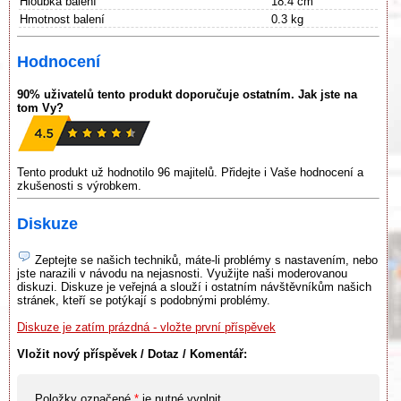
Hloubka balení
18.4 cm
Hmotnost balení
0.3 kg
Hodnocení
90% uživatelů tento produkt doporučuje ostatním. Jak jste na
tom Vy?
Tento produkt už hodnotilo 96 majitelů. Přidejte i Vaše hodnocení a
zkušenosti s výrobkem.
Diskuze
Zeptejte se našich techniků, máte-li problémy s nastavením, nebo
jste narazili v návodu na nejasnosti. Využijte naši moderovanou
diskuzi. Diskuze je veřejná a slouží i ostatním návštěvníkům našich
stránek, kteří se potýkají s podobnými problémy.
Diskuze je zatím prázdná - vložte první příspěvek
Vložit nový příspěvek / Dotaz / Komentář:
Položky označené
*
je nutné vyplnit.