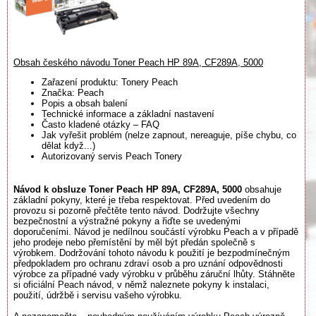
Obsah českého návodu Toner Peach HP 89A, CF289A, 5000
Zařazení produktu: Tonery Peach
Značka: Peach
Popis a obsah balení
Technické informace a základní nastavení
Často kladené otázky – FAQ
Jak vyřešit problém (nelze zapnout, nereaguje, píše chybu, co
dělat když...)
Autorizovaný servis Peach Tonery
Návod k obsluze Toner Peach HP 89A, CF289A, 5000
obsahuje
základní pokyny, které je třeba respektovat. Před uvedením do
provozu si pozorně přečtěte tento návod. Dodržujte všechny
bezpečnostní a výstražné pokyny a řiďte se uvedenými
doporučeními. Návod je nedílnou součástí výrobku Peach a v případě
jeho prodeje nebo přemístění by měl být předán společně s
výrobkem. Dodržování tohoto návodu k použití je bezpodmínečným
předpokladem pro ochranu zdraví osob a pro uznání odpovědnosti
výrobce za případné vady výrobku v průběhu záruční lhůty. Stáhněte
si oficiální Peach návod, v němž naleznete pokyny k instalaci,
použití, údržbě i servisu vašeho výrobku.