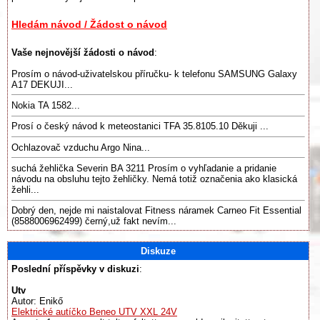
Hledám návod / Žádost o návod
Vaše nejnovější žádosti o návod
:
Prosím o návod-uživatelskou příručku- k telefonu SAMSUNG Galaxy
A17 DEKUJI...
Nokia TA 1582...
Prosí o český návod k meteostanici TFA 35.8105.10 Děkuji ...
Ochlazovač vzduchu Argo Nina...
suchá žehlička Severin BA 3211 Prosím o vyhľadanie a pridanie
návodu na obsluhu tejto žehličky. Nemá totiž označenia ako klasická
žehli...
Dobrý den, nejde mi naistalovat Fitness náramek Carneo Fit Essential
(8588006962499) černý,už fakt nevím...
Diskuze
Poslední příspěvky v diskuzi
:
Utv
Autor: Enikő
Elektrické autíčko Beneo UTV XXL 24V