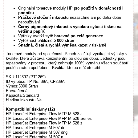
Originální tonerové moduly HP pro
použití v domácnosti i
podniku
Práškové složení inkoustu
nezaschne ani po delší době
nepoužívání
Černý pigmentový inkoust s vysokou sytostí tiskne na
většinu papírů
Výtisky vydrží
sytě barevné po celé generace
Výtěžnost přibližně
5 000 stran
Snadná, čistá a rychlá výměna
kazet v tiskárně
Tonerové moduly od společnosti Peach zajišťují vynikající výtisky v
kvalitě, která zůstává konzistentní po dlouhou dobu. Jednotky jsou
repasovány v procesu, který zahrnuje 100% výměnu všech součástí
podléhajících opotřebení. Kvalita, kterou můžete cítit!
SKU:112397 (PT1269)
ID výrobce:HP No. 89A, CF289A
Výnos:5000 Stran
Barva:černá
Kapacita:Standard
Hladina inkoustu:Ne
Kompatibilní tiskárny (12)
HP LaserJet Enterprise Flow MFP M 528 c
HP LaserJet Enterprise Flow MFP M 528 Series
HP LaserJet Enterprise Flow MFP M 528 z
HP LaserJet Enterprise M 507 dn
HP LaserJet Enterprise M 507 dng
HP LaserJet Enterprise M 507 n