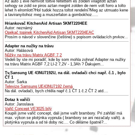
Az auto 1 eve nemvolt toltve feltettem es zolden vilagitott aztan
sehogy se zold se piros aztan megint zolden de nem volt forro a tolto
lehet h elromlott?Hol tudok hozza toltot rendelni?Meg az utmuato kene
a taviranyitohoz meg a muszerfalon a gombokhoz.....
Hriankovač KitchenAid Artisan 5KMT2204EE
Autor: neznámý
Opékač topinek KitchenAid Artisan 5KMT2204EAC
Prosím o návod v slovenčine (češtine) s popisom ovládacích prvkov...
Adapter na nužky na trávu
Autor: Halásová
Nůžky na trávu Matrix AGBF 7,2
Vedeli by ste mi poradiť, kde by som mohla zohnať Adapter na nužky
na trávu Matrix AGBF 7,2 LI-2 7,2V - 1,3Ah ? Ďakujem...
Tv,Sansung UE 43NU7192U, na dál. ovladači chci např. č.1 , bylo
ČT 1
Autor: Šarka
Televize Samsung UE43NU7192 černá
Na dál. ovladači, bych chtěla např č.1 ČT 1 č.2 ČT 2 atd....
Dotaz k vařiči
Autor: Jaroslava
Vařič Concept VE3025 bílý
Koupili jsme vařič concept, dali jsme vařit brambory. Pri zahřátí má
max. výkon se plotýnka vypnula ( brambory se ani nezačaly vařit). a
plotýnka vypnula a od té doby nic.... Co děláme špatně?...