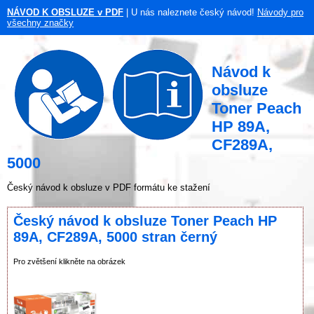
NÁVOD K OBSLUZE v PDF
| U nás naleznete český návod!
Návody pro
všechny značky
Návod k
obsluze
Toner Peach
HP 89A,
CF289A,
5000
Český návod k obsluze v PDF formátu ke stažení
Český návod k obsluze Toner Peach HP
89A, CF289A, 5000 stran černý
Pro zvětšení klikněte na obrázek