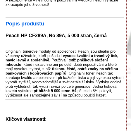
A nezapomeňte – nevhodným používáním výrobku Peach výrazně
zkracujete jeho životnost!
Popis produktu
Peach HP CF289A, No 89A, 5 000 stran, černá
Originální tonerové moduly od společnosti Peach jsou ideální pro
všechny uživatele, kteří požadují
vysoce kvalitní a trvanlivý tisk,
navíc levně a spolehlivě
. Používají totiž
práškové složení
inkoustu
, které nezaschne ani po delší době nepoužívání a které
mají vysokou sytost, s níž
tisknou čisté, ostré znaky na většinu
bankovních i kopírovacích papírů
. Originální toner Peach tak
zaručuje kvalitu a spolehlivost při každém tisku a její vysokou sytostí
vytváří sytější, vodovzdornější a světlostálejší tisky. Výtisky odolné
proti vyblednutí tak vydrží svěží po celé generace. Jedna tisková
kazeta vytiskne
přibližně 5 000 stran A4
při jejich 5% pokrytí,
výtěžnost ale samozřejmě závisí na způsobu použití kazet.
Klíčové vlastnosti: