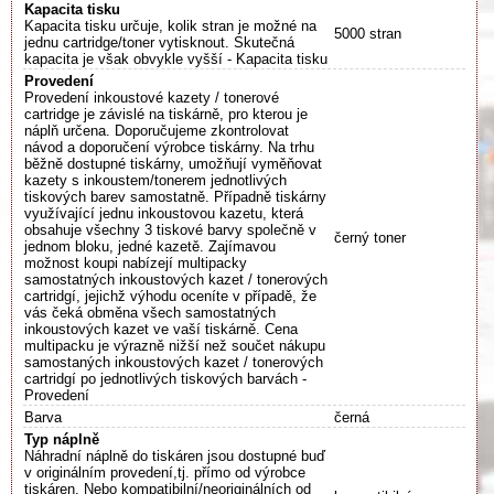
Kapacita tisku
Kapacita tisku určuje, kolik stran je možné na
5000 stran
jednu cartridge/toner vytisknout. Skutečná
kapacita je však obvykle vyšší - Kapacita tisku
Provedení
Provedení inkoustové kazety / tonerové
cartridge je závislé na tiskárně, pro kterou je
náplň určena. Doporučujeme zkontrolovat
návod a doporučení výrobce tiskárny. Na trhu
běžně dostupné tiskárny, umožňují vyměňovat
kazety s inkoustem/tonerem jednotlivých
tiskových barev samostatně. Případně tiskárny
využívající jednu inkoustovou kazetu, která
obsahuje všechny 3 tiskové barvy společně v
černý toner
jednom bloku, jedné kazetě. Zajímavou
možnost koupi nabízejí multipacky
samostatných inkoustových kazet / tonerových
cartridgí, jejichž výhodu oceníte v případě, že
vás čeká obměna všech samostatných
inkoustových kazet ve vaší tiskárně. Cena
multipacku je výrazně nižší než součet nákupu
samostaných inkoustových kazet / tonerových
cartridgí po jednotlivých tiskových barvách -
Provedení
Barva
černá
Typ náplně
Náhradní náplně do tiskáren jsou dostupné buď
v originálním provedení,tj. přímo od výrobce
tiskáren. Nebo kompatibilní/neoriginálních od