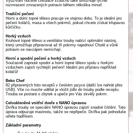
Využívání nucené cirkulace vzduchu také umožňuje rychlé
rozmrazení zmrazených potravin během několika minut!
Tradiční pečení
Horní a dolní topné těleso pracuje ve stejnou dobu. To je ideální pro
pečení koláčů, masa a všech pokrmů, pokud chcete získat křupavou
kůrčičku.
Horký vzduch
Kruhové topné těleso a ventilátor trouby nabízí optimální nástroj,
který umožňuje připravovat až tři pokrmy najednou! Chutě a vůně
potravin se navzájem nemíchají.
Horní a spodní pečení a horký vzduch
Současně zapnuté spodní a horní topné těleso spolu s horkým
vzduchem zajistí rychlejší pečení! Ideální pro přípravu například
koláčů!
Beko Chef
82 připravených foto receptů v českém jazyce (další lze nahrát přes
USB). Vše co musíte udělat je vložit jídlo do trouby podle receptu.
Trouba se postará o zbytek a upeče pro Vás skvělý pokrm.
Celoskleněné vnitřní dveře s NANO úpravou
Dvířka trouby se speciální NANO úpravou zajistí snadné čištění. Tato
úprava odpuzuje mastnotu, takže se nepřipeče. Dvířka pak jednoduše
utřete hadříkem.
Základní parametry