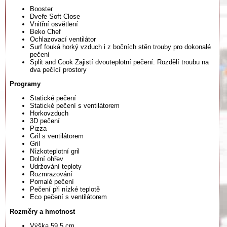
Booster
Dveře Soft Close
Vnitřní osvětlení
Beko Chef
Ochlazovací ventilátor
Surf fouká horký vzduch i z bočních stěn trouby pro dokonalé
pečení
Split and Cook Zajistí dvouteplotní pečení. Rozdělí troubu na
dva pečící prostory
Programy
Statické pečení
Statické pečení s ventilátorem
Horkovzduch
3D pečení
Pizza
Gril s ventilátorem
Gril
Nízkoteplotní gril
Dolní ohřev
Udržování teploty
Rozmrazování
Pomalé pečení
Pečení při nízké teplotě
Eco pečení s ventilátorem
Rozměry a hmotnost
Výška 59.5 cm