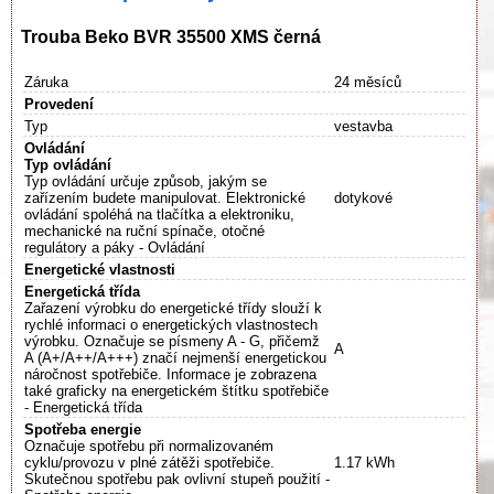
Trouba Beko BVR 35500 XMS černá
Záruka
24 měsíců
Provedení
Typ
vestavba
Ovládání
Typ ovládání
Typ ovládání určuje způsob, jakým se
zařízením budete manipulovat. Elektronické
dotykové
ovládání spoléhá na tlačítka a elektroniku,
mechanické na ruční spínače, otočné
regulátory a páky - Ovládání
Energetické vlastnosti
Energetická třída
Zařazení výrobku do energetické třídy slouží k
rychlé informaci o energetických vlastnostech
výrobku. Označuje se písmeny A - G, přičemž
A
A (A+/A++/A+++) značí nejmenší energetickou
náročnost spotřebiče. Informace je zobrazena
také graficky na energetickém štítku spotřebiče
- Energetická třída
Spotřeba energie
Označuje spotřebu při normalizovaném
cyklu/provozu v plné zátěži spotřebiče.
1.17 kWh
Skutečnou spotřebu pak ovlivní stupeň použití -