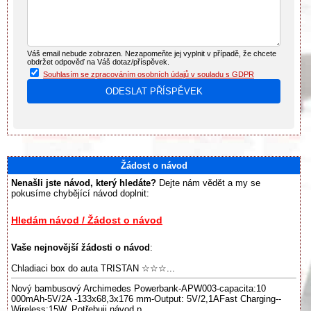
Váš email nebude zobrazen. Nezapomeňte jej vyplnit v případě, že chcete
obdržet odpověď na Váš dotaz/příspěvek.
Souhlasím se zpracováním osobních údajů v souladu s GDPR
Žádost o návod
Nenašli jste návod, který hledáte?
Dejte nám vědět a my se
pokusíme chybějící návod doplnit:
Hledám návod / Žádost o návod
Vaše nejnovější žádosti o návod
:
Chladiaci box do auta TRISTAN ☆☆☆...
Nový bambusový Archimedes Powerbank-APW003-capacita:10
000mAh-5V/2A -133x68,3x176 mm-Output: 5V/2,1AFast Charging--
Wireless:15W. Potřebuji návod p...