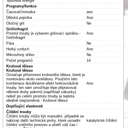
Spotřeba energie
Programy/funkce
Časovač/minutka
ano
Dětská pojistka
Ano
Otočný gril
Ne
Gril/infragril
Prostor trouby je vybaven grilovací spirálou -
Ano
Gril/infragril
Pára
Ne
Horký vzduch
Ano
Mikrovlnný ohřev
Ne
Počet programů
14
Kruhové těleso
Kruhové těleso
Označuje přítomnost kruhového tělesa, které je
montováno okolo ventilátoru. Použitím této
kombinace dosáhneme efekt horkovzdušné
Ano
trouby, ten nám umožňuje lépe připravovat
některé druhy pokrmů (například zákusky)
neboť po celém prostoru trouby je teplota
ideálně stejnoměrná - Kruhové těleso
Doplňující vlastnosti
Čištění trouby
Čištění trouby může být manuální, případně se
nabízejí další technické prvky, které usnadní
katalytické čištění
čištění vnitřního prostoru a ušetří váš čas i