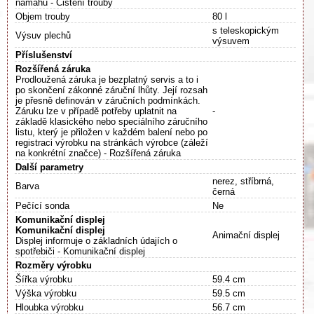
námahu - Čištění trouby
Objem trouby
80 l
s teleskopickým
Výsuv plechů
výsuvem
Příslušenství
Rozšířená záruka
Prodloužená záruka je bezplatný servis a to i
po skončení zákonné záruční lhůty. Její rozsah
je přesně definován v záručních podmínkách.
Záruku lze v případě potřeby uplatnit na
-
základě klasického nebo speciálního záručního
listu, který je přiložen v každém balení nebo po
registraci výrobku na stránkách výrobce (záleží
na konkrétní značce) - Rozšířená záruka
Další parametry
nerez, stříbrná,
Barva
černá
Pečící sonda
Ne
Komunikační displej
Komunikační displej
Animační displej
Displej informuje o základních údajích o
spotřebiči - Komunikační displej
Rozměry výrobku
Šířka výrobku
59.4 cm
Výška výrobku
59.5 cm
Hloubka výrobku
56.7 cm