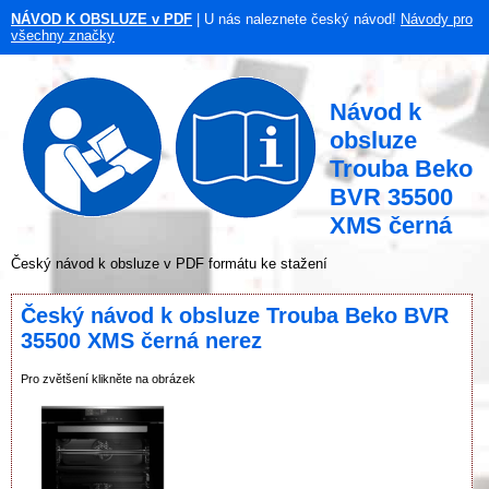
NÁVOD K OBSLUZE v PDF
| U nás naleznete český návod!
Návody pro
všechny značky
Návod k
obsluze
Trouba Beko
BVR 35500
XMS černá
Český návod k obsluze v PDF formátu ke stažení
Český návod k obsluze Trouba Beko BVR
35500 XMS černá nerez
Pro zvětšení klikněte na obrázek