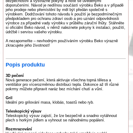
bezpečnostní a výstražné pokyny a řiďte se uvedenými
doporučeními. Návod je nedílnou součástí výrobku Beko a v případě
jeho prodeje nebo přemístění by měl být předán společně s
výrobkem. Dodržování tohoto návodu k použití je bezpodmínečným
předpokladem pro ochranu zdraví osob a pro uznání odpovědnosti
výrobce za případné vady výrobku v průběhu záruční lhůty. Stáhněte
si oficiální Beko návod, v němž naleznete pokyny k instalaci, použití,
údržbě i servisu vašeho výrobku.
A nezapomeňte – nevhodným používáním výrobku Beko výrazně
zkracujete jeho životnost!
Popis produktu
3D pečení
Nová generace pečení, která aktivuje všechna topná tělesa a
ventilátor pro vícerozměrnou distribuci tepla. Dokonce až tři různé
pokrmy můžete připravit naráz bez míchání chutí a vůní.
Gril
Ideální pro grilování masa, klobás, toastů nebo ryb.
Teleskopický výsuv
Teleskopický výsuv zajistí, že lze bezpečně a snadno vytáhnout
plech s horkým jídlem a vyhnout se náhodnému popálení.
Rozmrazování