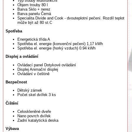
Typ trouby Multifunkční
Objem trouby 80 l
Barva Sklo + nerez
Barva panelu Černá
Specialita Divide and Cook - dvouteplotní pečení. Rozdíl teplot
může být až 80 st.C
Spotřeba
Energetická třída A
Spotřeba el. energie (konvenční pečení) 1,17 kWh
Spotřeba el. energie (horký vzduch) 0.94 kWh
Displej a ovládání
Ovládací panel Dotykové ovládání
Displej Animační displej
Ovládání v češtině
Bezpečnost
Dětský zámek
Počet skel dvířek 3 ks
Čištění
Celoskleněné dveře
Nano povrch dvířek
Zadní katalytická deska
Výbava