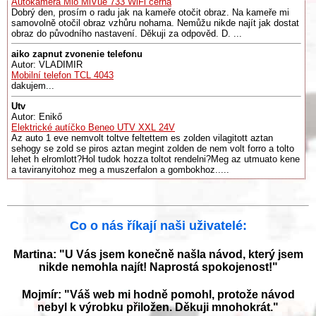
Autokamera Mio MiVue 733 WiFi černá
Dobrý den, prosím o radu jak na kameře otočit obraz. Na kameře mi
samovolně otočil obraz vzhůru nohama. Nemůžu nikde najít jak dostat
obraz do původního nastavení. Děkuji za odpověd. D. ...
aiko zapnut zvonenie telefonu
Autor: VLADIMIR
Mobilní telefon TCL 4043
dakujem...
Utv
Autor: Enikő
Elektrické autíčko Beneo UTV XXL 24V
Az auto 1 eve nemvolt toltve feltettem es zolden vilagitott aztan
sehogy se zold se piros aztan megint zolden de nem volt forro a tolto
lehet h elromlott?Hol tudok hozza toltot rendelni?Meg az utmuato kene
a taviranyitohoz meg a muszerfalon a gombokhoz.....
Co o nás říkají naši uživatelé:
Martina: "U Vás jsem konečně našla návod, který jsem
nikde nemohla najít! Naprostá spokojenost!"
Mojmír: "Váš web mi hodně pomohl, protože návod
nebyl k výrobku přiložen. Děkuji mnohokrát."