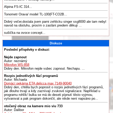
Alpina FS-IC 314...
Tonometr Orava/ model TL-100(FT-CO2B...
Dobrý večer,dostala jsem parni zehlicku singer ssg8000 ale tam nebyl
navod na obsluhu, prosím o zaslání.predem děkuji ...
sušička na ovoce concept...
Diskuze
Poslední příspěvky v diskuzi
:
Nejde zapnout
Autor: neznámý
Mikrofon WS-858
Dobry den. Mikrofon nejde vubec zapnout. Nechapu. ...
Rozpis jednotlivých fází programů
Autor: Michaela
Domácí pekárna ETA delicca max 7149-90040
Dobrý den, chtěla bych poprosit o rozpis jednotlivých fází programů,
jak dlouho trvají a kdy zaznívají zvukové signalizace. Například u
programu rohlík/ bulka se má do deseti pípnutí těsto vyjmou,
vytvarovat a pak program dokončit, ale nikde není napsáno po...
otočený obraz na kamere mio viu 733
Autor: Dalibor