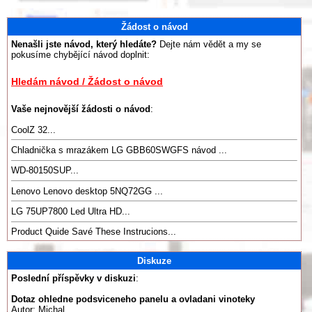
Žádost o návod
Nenašli jste návod, který hledáte?
Dejte nám vědět a my se
pokusíme chybějící návod doplnit:
Hledám návod / Žádost o návod
Vaše nejnovější žádosti o návod
:
CoolZ 32...
Chladnička s mrazákem LG GBB60SWGFS návod ...
WD-80150SUP...
Lenovo Lenovo desktop 5NQ72GG ...
LG 75UP7800 Led Ultra HD...
Product Quide Savé These Instrucions...
Diskuze
Poslední příspěvky v diskuzi
:
Dotaz ohledne podsviceneho panelu a ovladani vinoteky
Autor: Michal