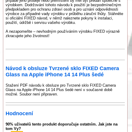
případě jeho prodeje nebo přemístění by měl být předán společně s
výrobkem. Dodržování tohoto návodu k použití je bezpodmínečným
předpokladem pro ochranu zdraví osob a pro uznání odpovědnosti
výrobce za případné vady výrobku v průběhu záruční lhůty. Stáhněte
si oficiální FIXED návod, v němž naleznete pokyny k instalaci,
použití, údržbě i servisu vašeho výrobku.
A nezapomeňte – nevhodným používáním výrobku FIXED výrazně
zkracujete jeho životnost!
Návod k obsluze Tvrzené sklo FIXED Camera
Glass na Apple iPhone 14 14 Plus šedé
Stažení PDF návodu k obsluze pro Tvrzené sklo FIXED Camera
Glass na Apple iPhone 14 14 Plus šedé není v současné době
možné. Soubor není připraven.
Hodnocení
90% uživatelů tento produkt doporučuje ostatním. Jak jste na
tom Vy?