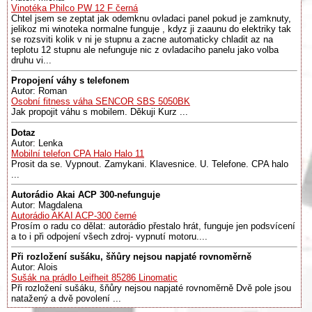
Vinotéka Philco PW 12 F černá
Chtel jsem se zeptat jak odemknu ovladaci panel pokud je zamknuty,
jelikoz mi winoteka normalne funguje , kdyz ji zaaunu do elektriky tak
se rozsviti kolik v ni je stupnu a zacne automaticky chladit az na
teplotu 12 stupnu ale nefunguje nic z ovladaciho panelu jako volba
druhu vi...
Propojení váhy s telefonem
Autor: Roman
Osobní fitness váha SENCOR SBS 5050BK
Jak propojit váhu s mobilem. Děkuji Kurz ...
Dotaz
Autor: Lenka
Mobilní telefon CPA Halo Halo 11
Prosit da se. Vypnout. Zamykani. Klavesnice. U. Telefone. CPA halo
...
Autorádio Akai ACP 300-nefunguje
Autor: Magdalena
Autorádio AKAI ACP-300 černé
Prosím o radu co dělat: autorádio přestalo hrát, funguje jen podsvícení
a to i při odpojení všech zdroj- vypnutí motoru....
Při rozložení sušáku, šňůry nejsou napjaté rovnoměrně
Autor: Alois
Sušák na prádlo Leifheit 85286 Linomatic
Při rozložení sušáku, šňůry nejsou napjaté rovnoměrně Dvě pole jsou
natažený a dvě povolení ...