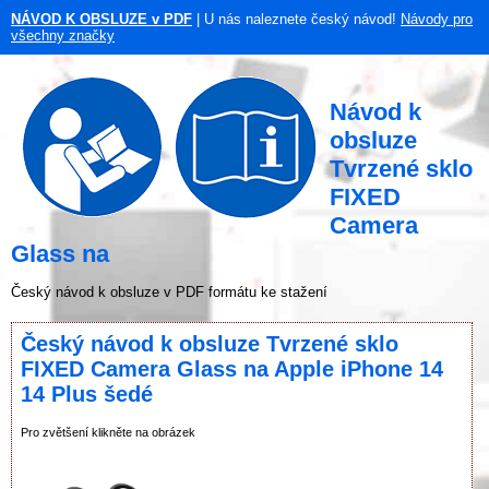
NÁVOD K OBSLUZE v PDF
| U nás naleznete český návod!
Návody pro
všechny značky
Návod k
obsluze
Tvrzené sklo
FIXED
Camera
Glass na
Český návod k obsluze v PDF formátu ke stažení
Český návod k obsluze Tvrzené sklo
FIXED Camera Glass na Apple iPhone 14
14 Plus šedé
Pro zvětšení klikněte na obrázek