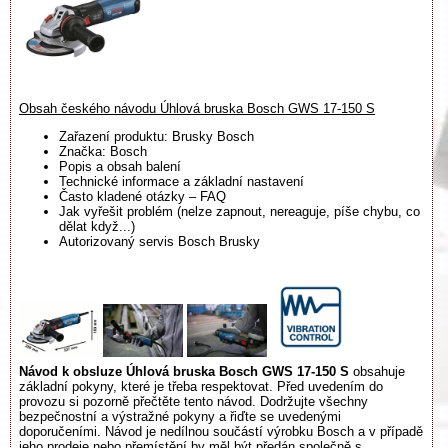
Obsah českého návodu Úhlová bruska Bosch GWS 17-150 S
Zařazení produktu: Brusky Bosch
Značka: Bosch
Popis a obsah balení
Technické informace a základní nastavení
Často kladené otázky – FAQ
Jak vyřešit problém (nelze zapnout, nereaguje, píše chybu, co
dělat když...)
Autorizovaný servis Bosch Brusky
Návod k obsluze Úhlová bruska Bosch GWS 17-150 S
obsahuje
základní pokyny, které je třeba respektovat. Před uvedením do
provozu si pozorně přečtěte tento návod. Dodržujte všechny
bezpečnostní a výstražné pokyny a řiďte se uvedenými
doporučeními. Návod je nedílnou součástí výrobku Bosch a v případě
jeho prodeje nebo přemístění by měl být předán společně s