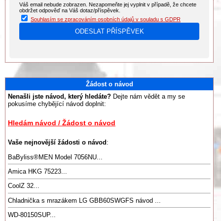
Váš email nebude zobrazen. Nezapomeňte jej vyplnit v případě, že chcete
obdržet odpověď na Váš dotaz/příspěvek.
Souhlasím se zpracováním osobních údajů v souladu s GDPR
Žádost o návod
Nenašli jste návod, který hledáte?
Dejte nám vědět a my se
pokusíme chybějící návod doplnit:
Hledám návod / Žádost o návod
Vaše nejnovější žádosti o návod
:
BaByliss®️MEN Model 7056NU...
Amica HKG 75223...
CoolZ 32...
Chladnička s mrazákem LG GBB60SWGFS návod ...
WD-80150SUP...