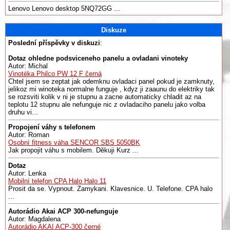
Lenovo Lenovo desktop 5NQ72GG ...
Diskuze
Poslední příspěvky v diskuzi
:
Dotaz ohledne podsviceneho panelu a ovladani vinoteky
Autor: Michal
Vinotéka Philco PW 12 F černá
Chtel jsem se zeptat jak odemknu ovladaci panel pokud je zamknuty,
jelikoz mi winoteka normalne funguje , kdyz ji zaaunu do elektriky tak
se rozsviti kolik v ni je stupnu a zacne automaticky chladit az na
teplotu 12 stupnu ale nefunguje nic z ovladaciho panelu jako volba
druhu vi...
Propojení váhy s telefonem
Autor: Roman
Osobní fitness váha SENCOR SBS 5050BK
Jak propojit váhu s mobilem. Děkuji Kurz ...
Dotaz
Autor: Lenka
Mobilní telefon CPA Halo Halo 11
Prosit da se. Vypnout. Zamykani. Klavesnice. U. Telefone. CPA halo
...
Autorádio Akai ACP 300-nefunguje
Autor: Magdalena
Autorádio AKAI ACP-300 černé