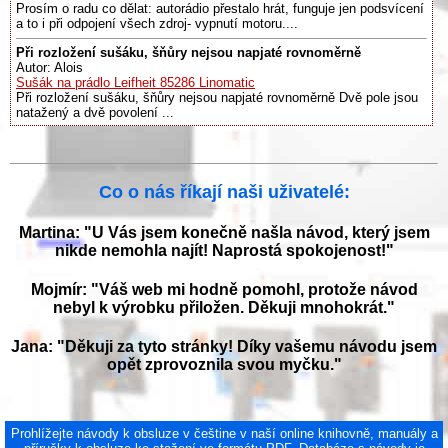
Prosím o radu co dělat: autorádio přestalo hrát, funguje jen podsvícení
a to i při odpojení všech zdroj- vypnutí motoru....
Při rozložení sušáku, šňůry nejsou napjaté rovnoměrně
Autor: Alois
Sušák na prádlo Leifheit 85286 Linomatic
Při rozložení sušáku, šňůry nejsou napjaté rovnoměrně Dvě pole jsou
natažený a dvě povolení ...
Co o nás říkají naši uživatelé:
Martina: "U Vás jsem konečně našla návod, který jsem
nikde nemohla najít! Naprostá spokojenost!"
Mojmír: "Váš web mi hodně pomohl, protože návod
nebyl k výrobku přiložen. Děkuji mnohokrát."
Jana: "Děkuji za tyto stránky! Díky vašemu návodu jsem
opět zprovoznila svou myčku."
Prohlížejte návody k obsluze v češtine v naší online knihovně, manuály a