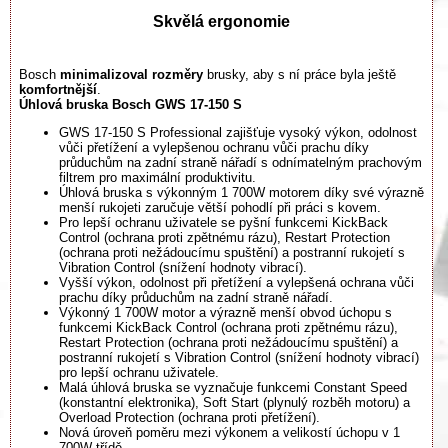
Skvělá ergonomie
Bosch
minimalizoval rozměry
brusky, aby s ní práce byla ještě
komfortnější
.
Úhlová bruska Bosch GWS 17-150 S
GWS 17-150 S Professional zajišťuje vysoký výkon, odolnost
vůči přetížení a vylepšenou ochranu vůči prachu díky
průduchům na zadní straně nářadí s odnímatelným prachovým
filtrem pro maximální produktivitu.
Úhlová bruska s výkonným 1 700W motorem díky své výrazně
menší rukojeti zaručuje větší pohodlí při práci s kovem.
Pro lepší ochranu uživatele se pyšní funkcemi KickBack
Control (ochrana proti zpětnému rázu), Restart Protection
(ochrana proti nežádoucímu spuštění) a postranní rukojetí s
Vibration Control (snížení hodnoty vibrací).
Vyšší výkon, odolnost při přetížení a vylepšená ochrana vůči
prachu díky průduchům na zadní straně nářadí.
Výkonný 1 700W motor a výrazně menší obvod úchopu s
funkcemi KickBack Control (ochrana proti zpětnému rázu),
Restart Protection (ochrana proti nežádoucímu spuštění) a
postranní rukojetí s Vibration Control (snížení hodnoty vibrací)
pro lepší ochranu uživatele.
Malá úhlová bruska se vyznačuje funkcemi Constant Speed
(konstantní elektronika), Soft Start (plynulý rozběh motoru) a
Overload Protection (ochrana proti přetížení).
Nová úroveň poměru mezi výkonem a velikostí úchopu v 1
700W třídě.