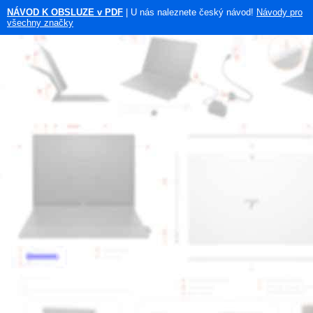
NÁVOD K OBSLUZE v PDF
| U nás naleznete český návod!
Návody pro
všechny značky