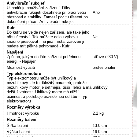
Antivibrační rukojeť
Usnadňuje používání zařízení. Díky
antivibrační rukojeti dosáhnete při práci větší
Ano
přesnosti a stability. Zamezí pocitu třesení po
dokončení práce - Antivibrační rukojeť
Kufr
Do kufru se vejde nejen zařízení, ale také jeho
příslušenství. Tak můžete celou výbavu
Ne
snadno přesouvat i na jiná místa, zároveň ji
budete mít pěkně pohromadě - Kufr
Napájení
Způsob, jakým dodáte zařízení potřebnou
síťové (230 V)
energii - Napájení
Možnost využití
profesionální
Typ elektromotoru
Typ elektromotoru může být uhlíkový a
bezuhlíkový. Je to důležitý parametr, protože
bezuhlíkový motor je šetrnější, tišší, lehčí a má
uhlíkový
delší životnost. Uhlíkový motor má nižší
účinnost a potřebuje pravidelnou údržbu - Typ
elektromotoru
Rozměry výrobku
Hmotnost výrobku
2.2 kg
Rozměry balení
Šířka balení
13.0 cm
Výška balení
16.0 cm