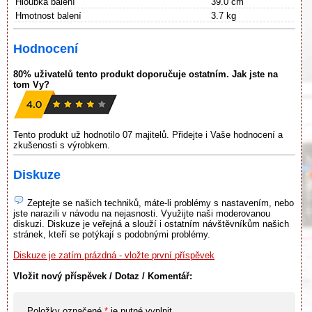
Hloubka balení
39.0 cm
Hmotnost balení
3.7 kg
Hodnocení
80% uživatelů tento produkt doporučuje ostatním. Jak jste na
tom Vy?
Tento produkt už hodnotilo 07 majitelů. Přidejte i Vaše hodnocení a
zkušenosti s výrobkem.
Diskuze
Zeptejte se našich techniků, máte-li problémy s nastavením, nebo
jste narazili v návodu na nejasnosti. Využijte naši moderovanou
diskuzi. Diskuze je veřejná a slouží i ostatním návštěvníkům našich
stránek, kteří se potýkají s podobnými problémy.
Diskuze je zatím prázdná - vložte první příspěvek
Vložit nový příspěvek / Dotaz / Komentář:
Položky označené
*
je nutné vyplnit.