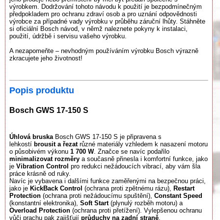
výrobkem. Dodržování tohoto návodu k použití je bezpodmínečným
předpokladem pro ochranu zdraví osob a pro uznání odpovědnosti
výrobce za případné vady výrobku v průběhu záruční lhůty. Stáhněte
si oficiální Bosch návod, v němž naleznete pokyny k instalaci,
použití, údržbě i servisu vašeho výrobku.
A nezapomeňte – nevhodným používáním výrobku Bosch výrazně
zkracujete jeho životnost!
Popis produktu
Bosch GWS 17-150 S
Úhlová bruska
Bosch GWS 17-150 S je připravena s
lehkostí
brousit a řezat
různé materiály vzhledem k nasazení motoru
o působivém výkonu
1 700 W
. Značce se navíc podařilo
minimalizovat rozměry
a současně přinesla i komfortní funkce, jako
je
Vibration Control
pro redukci nežádoucích vibrací, aby vám šla
práce krásně od ruky.
Navíc je vybavena i dalšími funkce zaměřenými na bezpečnou práci,
jako je
KickBack Control
(ochrana proti zpětnému rázu),
Restart
Protection
(ochrana proti nežádoucímu spuštění),
Constant Speed
(konstantní elektronika),
Soft Start
(plynulý rozběh motoru) a
Overload Protection
(ochrana proti přetížení). Vylepšenou ochranu
vůči prachu pak zajišťují
průduchy na zadní straně
.