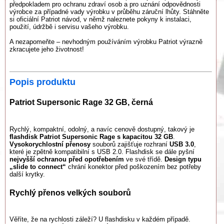
předpokladem pro ochranu zdraví osob a pro uznání odpovědnosti
výrobce za případné vady výrobku v průběhu záruční lhůty. Stáhněte
si oficiální Patriot návod, v němž naleznete pokyny k instalaci,
použití, údržbě i servisu vašeho výrobku.
A nezapomeňte – nevhodným používáním výrobku Patriot výrazně
zkracujete jeho životnost!
Popis produktu
Patriot Supersonic Rage 32 GB, černá
Rychlý, kompaktní, odolný, a navíc cenově dostupný, takový je
flashdisk Patriot Supersonic Rage s kapacitou 32 GB
.
Vysokorychlostní přenosy
souborů zajišťuje rozhraní
USB 3.0
,
které je zpětně kompatibilní s USB 2.0. Flashdisk se dále pyšní
nejvyšší ochranou před opotřebením
ve své třídě.
Design typu
„slide to connect“
chrání konektor před poškozením bez potřeby
další krytky.
Rychlý přenos velkých souborů
Věříte, že na rychlosti záleží? U flashdisku v každém případě.