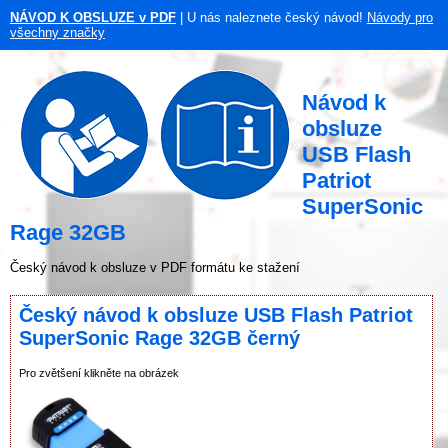
NÁVOD K OBSLUZE v PDF
| U nás naleznete český návod!
Návody pro
všechny značky
Návod k
obsluze
USB Flash
Patriot
SuperSonic
Rage 32GB
Český návod k obsluze v PDF formátu ke stažení
Český návod k obsluze USB Flash Patriot
SuperSonic Rage 32GB černý
Pro zvětšení klikněte na obrázek