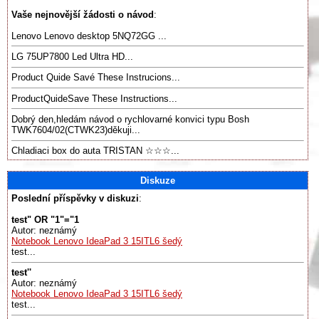
Vaše nejnovější žádosti o návod
:
Lenovo Lenovo desktop 5NQ72GG ...
LG 75UP7800 Led Ultra HD...
Product Quide Savé These Instrucions...
ProductQuideSave These Instructions...
Dobrý den,hledám návod o rychlovarné konvici typu Bosh
TWK7604/02(CTWK23)děkuji...
Chladiaci box do auta TRISTAN ☆☆☆...
Diskuze
Poslední příspěvky v diskuzi
:
test" OR "1"="1
Autor: neznámý
Notebook Lenovo IdeaPad 3 15ITL6 šedý
test...
test''
Autor: neznámý
Notebook Lenovo IdeaPad 3 15ITL6 šedý
test...