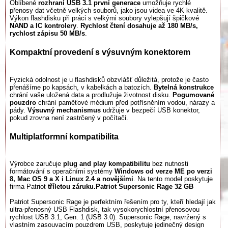
Oblíbené
rozhraní USB 3.1 první generace
umožňuje rychlé
přenosy dat včetně velkých souborů, jako jsou videa ve 4K kvalitě.
Výkon flashdisku při práci s velkými soubory vylepšují špičkové
NAND a IC kontrolery
.
Rychlost čtení dosahuje až 180 MB/s,
rychlost zápisu 50 MB/s
.
Kompaktní provedení s výsuvným konektorem
Fyzická odolnost je u flashdisků obzvlášť důležitá, protože je často
přenášíme po kapsách, v kabelkách a batozích.
Bytelná konstrukce
chrání vaše uložená data a prodlužuje životnost disku.
Pogumované
pouzdro
chrání paměťové médium před potřísněním vodou, nárazy a
pády.
Výsuvný mechanismus
udržuje v bezpečí USB konektor,
pokud zrovna není zastrčený v počítači.
Multiplatformní kompatibilita
Výrobce zaručuje
plug and play kompatibilitu
bez nutnosti
formátování s operačními systémy
Windows od verze ME po verzi
8, Mac OS 9 a X i Linux 2.4 a novějšími
. Na tento model poskytuje
firma Patriot
tříletou záruku.
Patriot Supersonic Rage 32 GB
Patriot Supersonic Rage je perfektním řešením pro ty, kteří hledají jak
ultra-přenosný USB Flashdisk, tak vysokorychlostní přenosovou
rychlost USB 3.1, Gen. 1 (USB 3.0). Supersonic Rage, navržený s
vlastním zasouvacím pouzdrem USB, poskytuje jedinečný design