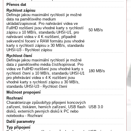
Přenos dat
Rychlost zápisu
Definuje jakou maximální rychlostí je možné
data na paměťového medium
ukládat/zapisovat. Pro nahrávání videa ve
FullHD rozlišení jsou vhodné karty s rychlostí
50 MB/s
zápisu ≥ 10 MB/s, standardu UHSI-U1, pro
nahrávaní videa v 4 K rozlišení, případně
sekvenční focení v RAW formátu jsou vhodné
karty s rychlostí zápisu ≥ 30 MB/s, standardu
UHSI-U3 - Rychlost zápisu
Rychlost čtení
Definuje jakou maximální rychlostí je možné
data z paměťového média číst/kopírovat. Pro
videa ve FullHD rozlišení jsou vhodné karty s
180 MB/s
rychlostí čtení ≥ 10 MB/s, standardu UHSI-U1
pro přehrávání videa v 4 K rozlišení jsou
vhodné karty s rychlostí zápisu ≥ 30 MB/s,
standardu UHSI-U3 - Rychlost čtení
Možnost propojení
Rozhraní
Charakterizuje způsob/typ připojení koncových
zařízení, tiskáren, herních zařízení, USB flash
USB 3.0
disků, externích pevných disků k PC nebo
notebooku - Rozhraní
Další parametry
Typ připojení