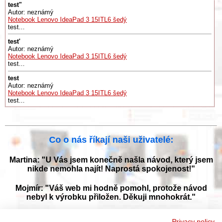
test"
Autor: neznámý
Notebook Lenovo IdeaPad 3 15ITL6 šedý
test...
test'
Autor: neznámý
Notebook Lenovo IdeaPad 3 15ITL6 šedý
test...
test
Autor: neznámý
Notebook Lenovo IdeaPad 3 15ITL6 šedý
test...
Co o nás říkají naši uživatelé:
Martina: "U Vás jsem konečně našla návod, který jsem
nikde nemohla najít! Naprostá spokojenost!"
Mojmír: "Váš web mi hodně pomohl, protože návod
nebyl k výrobku přiložen. Děkuji mnohokrát."
Jana: "Děkuji za tyto stránky! Díky vašemu návodu jsem
Privacy policy