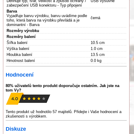
Definuje typ, tvar, velikost a způsob ochrany /
USB výsuvné
zabezpečení USB konektoru - Typ připojení
Barva
Vyjadřuje barvu výrobku, barvu uvádíme podle
černá
toho, která barva na výrobku převládá a je
dominantní - Barva
Rozměry výrobku
Rozměry balení
Šířka balení
10.5 cm
Výška balení
1.0 cm
Hloubka balení
13.5 cm
Hmotnost balení
0.0 kg
Hodnocení
80% uživatelů tento produkt doporučuje ostatním. Jak jste na
tom Vy?
Tento produkt už hodnotilo 57 majitelů. Přidejte i Vaše hodnocení a
zkušenosti s výrobkem.
Diskuze