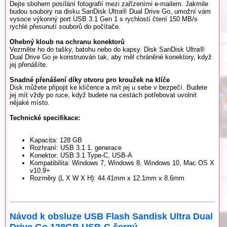
Dejte sbohem posílání fotografií mezi zařízeními e-mailem. Jakmile
budou soubory na disku SanDisk Ultra® Dual Drive Go, umožní vám
vysoce výkonný port USB 3.1 Gen 1 s rychlostí čtení 150 MB/s
rychlé přesunutí souborů do počítače.
Ohebný kloub na ochranu konektorů
Vezměte ho do tašky, batohu nebo do kapsy. Disk SanDisk Ultra®
Dual Drive Go je konstruován tak, aby měl chráněné konektory, když
jej přenášíte.
Snadné přenášení díky otvoru pro kroužek na klíče
Disk můžete připojit ke klíčence a mít jej u sebe v bezpečí. Budete
jej mít vždy po ruce, když budete na cestách potřebovat uvolnit
nějaké místo.
Technické specifikace:
Kapacita: 128 GB
Rozhraní: USB 3.1 1. generace
Konektor: USB 3.1 Type-C, USB-A
Kompatibilita: Windows 7, Windows 8, Windows 10, Mac OS X
v10.9+
Rozměry (L X W X H): 44.41mm x 12.1mm x 8.6mm
Návod k obsluze USB Flash Sandisk Ultra Dual
Drive Go 128GB USB-C černý