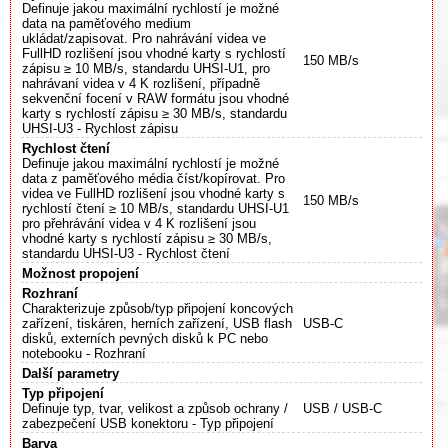
Definuje jakou maximální rychlostí je možné
data na paměťového medium
ukládat/zapisovat. Pro nahrávání videa ve
FullHD rozlišení jsou vhodné karty s rychlostí
150 MB/s
zápisu ≥ 10 MB/s, standardu UHSI-U1, pro
nahrávaní videa v 4 K rozlišení, případně
sekvenční focení v RAW formátu jsou vhodné
karty s rychlostí zápisu ≥ 30 MB/s, standardu
UHSI-U3 - Rychlost zápisu
Rychlost čtení
Definuje jakou maximální rychlostí je možné
data z paměťového média číst/kopírovat. Pro
videa ve FullHD rozlišení jsou vhodné karty s
150 MB/s
rychlostí čtení ≥ 10 MB/s, standardu UHSI-U1
pro přehrávání videa v 4 K rozlišení jsou
vhodné karty s rychlostí zápisu ≥ 30 MB/s,
standardu UHSI-U3 - Rychlost čtení
Možnost propojení
Rozhraní
Charakterizuje způsob/typ připojení koncových
zařízení, tiskáren, herních zařízení, USB flash
USB-C
disků, externích pevných disků k PC nebo
notebooku - Rozhraní
Další parametry
Typ připojení
Definuje typ, tvar, velikost a způsob ochrany /
USB / USB-C
zabezpečení USB konektoru - Typ připojení
Barva