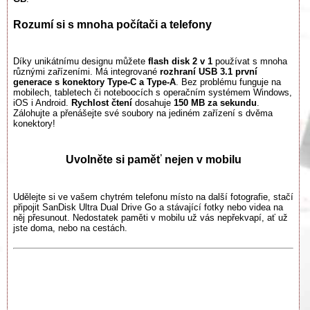
Rozumí si s mnoha počítači a telefony
Díky unikátnímu designu můžete
flash disk 2 v 1
používat s mnoha
různými zařízeními. Má integrované
rozhraní USB 3.1 první
generace s konektory Type-C a Type-A
. Bez problému funguje na
mobilech, tabletech či noteboocích s operačním systémem Windows,
iOS i Android.
Rychlost čtení
dosahuje
150 MB za sekundu
.
Zálohujte a přenášejte své soubory na jediném zařízení s dvěma
konektory!
Uvolněte si paměť nejen v mobilu
Udělejte si ve vašem chytrém telefonu místo na další fotografie, stačí
připojit SanDisk Ultra Dual Drive Go a stávající fotky nebo videa na
něj přesunout. Nedostatek paměti v mobilu už vás nepřekvapí, ať už
jste doma, nebo na cestách.