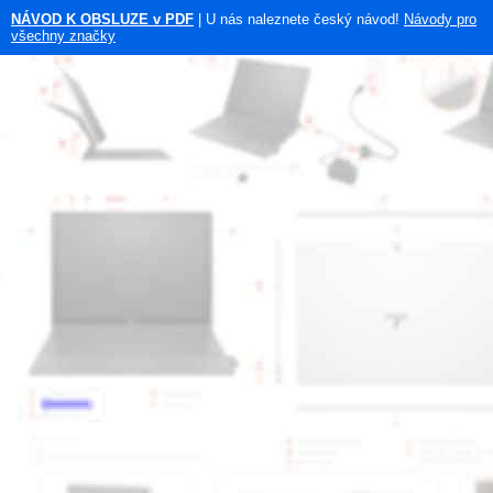
NÁVOD K OBSLUZE v PDF
| U nás naleznete český návod!
Návody pro
všechny značky