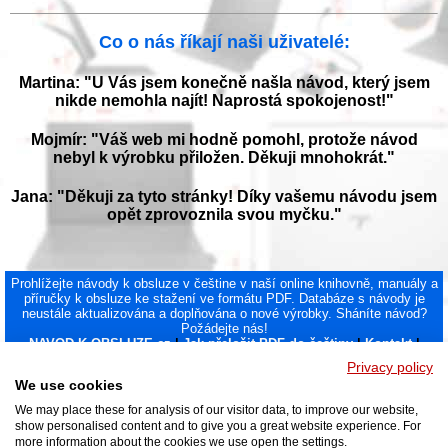
Co o nás říkají naši uživatelé:
Martina: "U Vás jsem konečně našla návod, který jsem
nikde nemohla najít! Naprostá spokojenost!"
Mojmír: "Váš web mi hodně pomohl, protože návod
nebyl k výrobku přiložen. Děkuji mnohokrát."
Jana: "Děkuji za tyto stránky! Díky vašemu návodu jsem
opět zprovoznila svou myčku."
Prohlížejte návody k obsluze v češtine v naší online knihovně, manuály a
příručky k obsluze ke stažení ve formátu PDF. Databáze s návody je
neustále aktualizována a doplňována o nové výrobky. Sháníte návod?
Požádejte nás!
NAVOD-K-OBSLUZE.cz
|
Jak přeložit PDF do češtiny
|
Kontakt
|
DMCA
© 2026
Privacy policy
We use cookies
We may place these for analysis of our visitor data, to improve our website,
show personalised content and to give you a great website experience. For
more information about the cookies we use open the settings.