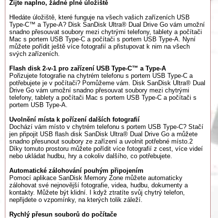
Žijte naplno, žádné plné úložiště
Hledáte úložiště, které funguje na všech vašich zařízeních USB
Type-C™ a Type-A? Disk SanDisk Ultra® Dual Drive Go vám umožní
snadno přesouvat soubory mezi chytrými telefony, tablety a počítači
Mac s portem USB Type-C a počítači s portem USB Type-A. Nyní
můžete pořídit ještě více fotografií a přistupovat k nim na všech
svých zařízeních.
Flash disk 2-v-1 pro zařízení USB Type-C™ a Type-A
Pořizujete fotografie na chytrém telefonu s portem USB Type-C a
potřebujete je v počítači? Pomůžeme vám. Disk SanDisk Ultra® Dual
Drive Go vám umožní snadno přesouvat soubory mezi chytrými
telefony, tablety a počítači Mac s portem USB Type-C a počítači s
portem USB Type-A.
Uvolnění místa k pořízení dalších fotografií
Dochází vám místo v chytrém telefonu s portem USB Type-C? Stačí
jen připojit USB flash disk SanDisk Ultra® Dual Drive Go a můžete
snadno přesunout soubory ze zařízení a uvolnit potřebné místo.2
Díky tomuto prostoru můžete pořídit více fotografií z cest, více videí
nebo ukládat hudbu, hry a cokoliv dalšího, co potřebujete.
Automatické zálohování pouhým připojením
Pomocí aplikace SanDisk Memory Zone můžete automaticky
zálohovat své nejnovější fotografie, videa, hudbu, dokumenty a
kontakty. Můžete být klidní. I když ztratíte svůj chytrý telefon,
nepřijdete o vzpomínky, na kterých tolik záleží.
Rychlý přesun souborů do počítače