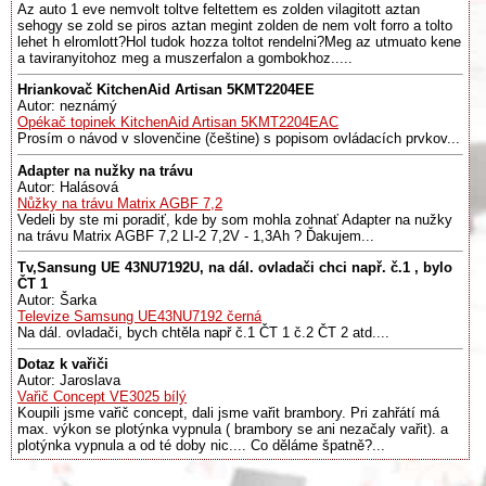
Az auto 1 eve nemvolt toltve feltettem es zolden vilagitott aztan
sehogy se zold se piros aztan megint zolden de nem volt forro a tolto
lehet h elromlott?Hol tudok hozza toltot rendelni?Meg az utmuato kene
a taviranyitohoz meg a muszerfalon a gombokhoz.....
Hriankovač KitchenAid Artisan 5KMT2204EE
Autor: neznámý
Opékač topinek KitchenAid Artisan 5KMT2204EAC
Prosím o návod v slovenčine (češtine) s popisom ovládacích prvkov...
Adapter na nužky na trávu
Autor: Halásová
Nůžky na trávu Matrix AGBF 7,2
Vedeli by ste mi poradiť, kde by som mohla zohnať Adapter na nužky
na trávu Matrix AGBF 7,2 LI-2 7,2V - 1,3Ah ? Ďakujem...
Tv,Sansung UE 43NU7192U, na dál. ovladači chci např. č.1 , bylo
ČT 1
Autor: Šarka
Televize Samsung UE43NU7192 černá
Na dál. ovladači, bych chtěla např č.1 ČT 1 č.2 ČT 2 atd....
Dotaz k vařiči
Autor: Jaroslava
Vařič Concept VE3025 bílý
Koupili jsme vařič concept, dali jsme vařit brambory. Pri zahřátí má
max. výkon se plotýnka vypnula ( brambory se ani nezačaly vařit). a
plotýnka vypnula a od té doby nic.... Co děláme špatně?...