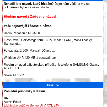
Nenašli jste návod, který hledáte?
Dejte nám vědět a my se
pokusíme chybějící návod doplnit:
Hledám návod / Žádost o návod
Vaše nejnovější žádosti o návod
:
Radio Panasonic RF-3700...
FlashDrive-DualStorage forIOS&PC model: LXM ( mobil značky
Samsung)...
Fotoaparát E-500. Manuál. Děkuji. ...
Whirlpool AKR 420 ME-1 odsavač par...
Prosím o návod-uživatelskou příručku- k telefonu SAMSUNG Galaxy
A17 DEKUJI...
Nokia TA 1582...
Diskuze
Poslední příspěvky v diskuzi
:
Utv
Autor: Enikő
Elektrické autíčko Beneo UTV XXL 24V