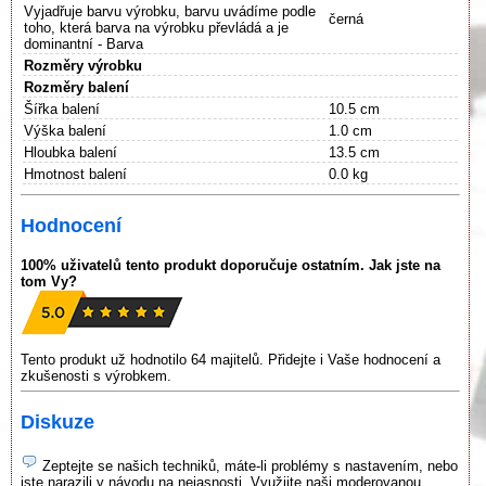
Vyjadřuje barvu výrobku, barvu uvádíme podle
černá
toho, která barva na výrobku převládá a je
dominantní - Barva
Rozměry výrobku
Rozměry balení
Šířka balení
10.5 cm
Výška balení
1.0 cm
Hloubka balení
13.5 cm
Hmotnost balení
0.0 kg
Hodnocení
100% uživatelů tento produkt doporučuje ostatním. Jak jste na
tom Vy?
Tento produkt už hodnotilo 64 majitelů. Přidejte i Vaše hodnocení a
zkušenosti s výrobkem.
Diskuze
Zeptejte se našich techniků, máte-li problémy s nastavením, nebo
jste narazili v návodu na nejasnosti. Využijte naši moderovanou