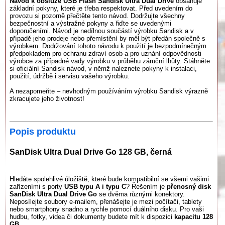
Návod k obsluze USB Flash Sandisk Ultra Dual Drive
obsahuje
základní pokyny, které je třeba respektovat. Před uvedením do
provozu si pozorně přečtěte tento návod. Dodržujte všechny
bezpečnostní a výstražné pokyny a řiďte se uvedenými
doporučeními. Návod je nedílnou součástí výrobku Sandisk a v
případě jeho prodeje nebo přemístění by měl být předán společně s
výrobkem. Dodržování tohoto návodu k použití je bezpodmínečným
předpokladem pro ochranu zdraví osob a pro uznání odpovědnosti
výrobce za případné vady výrobku v průběhu záruční lhůty. Stáhněte
si oficiální Sandisk návod, v němž naleznete pokyny k instalaci,
použití, údržbě i servisu vašeho výrobku.
A nezapomeňte – nevhodným používáním výrobku Sandisk výrazně
zkracujete jeho životnost!
Popis produktu
SanDisk Ultra Dual Drive Go 128 GB, černá
Hledáte spolehlivé úložiště, které bude kompatibilní se všemi vašimi
zařízeními s porty
USB typu A i typu C
? Řešením je
přenosný disk
SanDisk Ultra Dual Drive Go
se dvěma různými konektory.
Neposílejte soubory e-mailem, přenášejte je mezi počítači, tablety
nebo smartphony snadno a rychle pomocí duálního disku. Pro vaši
hudbu, fotky, videa či dokumenty budete mít k dispozici
kapacitu 128
GB
.