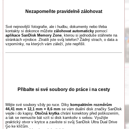
Nezapomeňte pravidelně zálohovat
Své nejnovější fotografie, ale i hudbu, dokumenty nebo třeba
kontakty si dokonce můžete
zálohovat automaticky
pomocí
aplikace SanDisk Memory Zone
, kterou si jednoduše stáhnete na
stránkách výrobce. Ztratili jste svůj telefon? Žádný strach, o data a
vzpomínky, na kterých vám záleží, jste nepřišli.
Přibalte si své soubory do práce i na cesty
Mějte své soubory vždy po ruce. Díky
kompaktním rozměrům
44,41 mm × 12,1 mm × 8,6 mm
se vám duální disk značky SanDisk
vejde i do kapsy.
Otočná krytka
chrání konektory před poškozením,
a tak se nemusíte bát vzít si disk kamkoliv s sebou. Využijte
praktický otvor v krytce a zavěste si svůj SanDisk Ultra Dual Drive
Go ke klíčům.