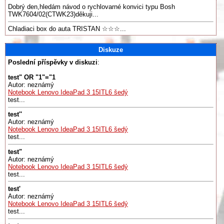
Dobrý den,hledám návod o rychlovarné konvici typu Bosh
TWK7604/02(CTWK23)děkuji...
Chladiaci box do auta TRISTAN ☆☆☆...
Diskuze
Poslední příspěvky v diskuzi
:
test" OR "1"="1
Autor: neznámý
Notebook Lenovo IdeaPad 3 15ITL6 šedý
test...
test''
Autor: neznámý
Notebook Lenovo IdeaPad 3 15ITL6 šedý
test...
test"
Autor: neznámý
Notebook Lenovo IdeaPad 3 15ITL6 šedý
test...
test'
Autor: neznámý
Notebook Lenovo IdeaPad 3 15ITL6 šedý
test...