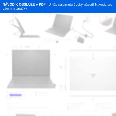
NÁVOD K OBSLUZE v PDF
| U nás naleznete český návod!
Návody pro
všechny značky