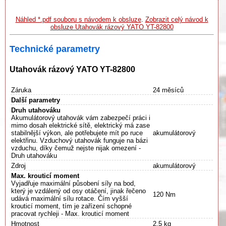
Náhled *.pdf souboru s návodem k obsluze
.
Zobrazit celý návod k
obsluze Utahovák rázový YATO YT-82800
Technické parametry
Utahovák rázový YATO YT-82800
Záruka
24 měsíců
Další parametry
Druh utahováku
Akumulátorový utahovák vám zabezpečí práci i
mimo dosah elektrické sítě, elektrický má zase
stabilnější výkon, ale potřebujete mít po ruce
akumulátorový
elektřinu. Vzduchový utahovák funguje na bázi
vzduchu, díky čemuž nejste nijak omezení -
Druh utahováku
Zdroj
akumulátorový
Max. krouticí moment
Vyjadřuje maximální působení síly na bod,
který je vzdálený od osy otáčení, jinak řečeno
120 Nm
udává maximální sílu rotace. Čím vyšší
krouticí moment, tím je zařízení schopné
pracovat rychleji - Max. krouticí moment
Hmotnost
2.5 kg