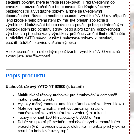
základní pokyny, které je třeba respektovat. Před uvedením do
provozu si pozorně přečtěte tento návod. Dodržujte všechny
bezpečnostní a výstražné pokyny a řiďte se uvedenými
doporučeními. Návod je nedílnou součástí výrobku YATO a v případě
jeho prodeje nebo přemístění by měl být předán společně s
výrobkem. Dodržování tohoto návodu k použití je bezpodmínečným
předpokladem pro ochranu zdraví osob a pro uznání odpovědnosti
výrobce za případné vady výrobku v průběhu záruční lhůty. Stáhněte
si oficiální YATO návod, v němž naleznete pokyny k instalaci,
použití, údržbě i servisu vašeho výrobku.
A nezapomeňte – nevhodným používáním výrobku YATO výrazně
zkracujete jeho životnost!
Popis produktu
Utahovák rázový YATO YT-82800 (s baterií)
Multifunkční rázový utahovák pro šroubování a demontáž
matic, šroubů a vrutů
Vysoký točivý moment umožňuje šroubování ve dřevu i kovu
Malé rozměry a nízká hmotnost umožňují snadné
manévrování se zařízením i se zvednutými rukami
Točivý moment 160 Nm a otáčky 0-3000 ot./min
Dobře se uplatní při bednění, pokrývačských a montážních
pracích (VZT a vodoinstalace, elektrika - montáž příchytek na
potrubí a kabelové trasy atp.)