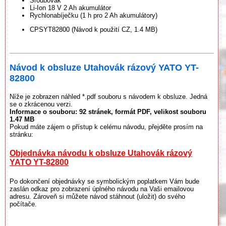
Šroubovák
Li-Ion 18 V 2 Ah akumulátor
Rychlonabíječku (1 h pro 2 Ah akumulátory)
CPSYT82800 (Návod k použití CZ, 1.4 MB)
Návod k obsluze Utahovák rázový YATO YT-
82800
Níže je zobrazen náhled *.pdf souboru s návodem k obsluze. Jedná
se o zkrácenou verzi.
Informace o souboru:
92 stránek
, formát PDF, velikost souboru
1.47 MB
Pokud máte zájem o přístup k celému návodu, přejděte prosím na
stránku:
Objednávka návodu k obsluze Utahovák rázový
YATO YT-82800
Po dokončení objednávky se symbolickým poplatkem Vám bude
zaslán odkaz pro zobrazení úplného návodu na Vaši emailovou
adresu. Zároveň si můžete návod stáhnout (uložit) do svého
počítače.