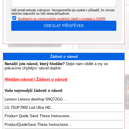
Váš email nebude zobrazen. Nezapomeňte jej vyplnit v případě, že chcete
obdržet odpověď na Váš dotaz/příspěvek.
Souhlasím se zpracováním osobních údajů v souladu s GDPR
Žádost o návod
Nenašli jste návod, který hledáte?
Dejte nám vědět a my se
pokusíme chybějící návod doplnit:
Hledám návod / Žádost o návod
Vaše nejnovější žádosti o návod
:
Lenovo Lenovo desktop 5NQ72GG ...
LG 75UP7800 Led Ultra HD...
Product Quide Savé These Instrucions...
ProductQuideSave These Instructions...