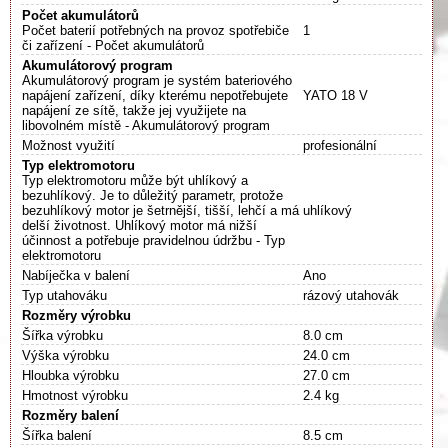
Počet akumulátorů
Počet baterií potřebných na provoz spotřebiče
1
či zařízení - Počet akumulátorů
Akumulátorový program
Akumulátorový program je systém bateriového
napájení zařízení, díky kterému nepotřebujete
YATO 18 V
napájení ze sítě, takže jej využijete na
libovolném místě - Akumulátorový program
Možnost využití
profesionální
Typ elektromotoru
Typ elektromotoru může být uhlíkový a
bezuhlíkový. Je to důležitý parametr, protože
bezuhlíkový motor je šetrnější, tišší, lehčí a má
uhlíkový
delší životnost. Uhlíkový motor má nižší
účinnost a potřebuje pravidelnou údržbu - Typ
elektromotoru
Nabíječka v balení
Ano
Typ utahováku
rázový utahovák
Rozměry výrobku
Šířka výrobku
8.0 cm
Výška výrobku
24.0 cm
Hloubka výrobku
27.0 cm
Hmotnost výrobku
2.4 kg
Rozměry balení
Šířka balení
8.5 cm