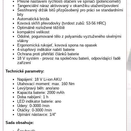
Přesné nastavení rychlosti otáčení ve spínači (potenciometr)
Tangenciální náraz aktivovaný v okamžiku utažení/povolení
Šestihranný držák bitů přizpůsobený pro práci se standardními
bity
Automatická brzda
Kovová skříň převodovky (tvrdost zubů: 53-56 HRC)
Optimálně rozložené těžiště
kompaktní velikost
Odolné, pogumované tělo z polyamidu vyztuženého skelnými
vlákny
Ergonomická rukojeť, kovová spona na opasek
4-stupňový indikátor nabití baterie
Ochrana proti přehřátí článků baterie
18 V systém - provoz na společnou baterii, odpovídající řadě
zařízení
Technické parametry:
Napájení: 18 V Li-ion AKU
Utahovací moment: max. 160 Nm
Levý/pravý běh: ano/ano
Kapacita baterie: 2000 mAh
Doba nabíjení: 1 h
LED indikator baterie: ano
Údery: 0-3000 /min
Otáčky: 0-3000 /min
Upínání nástavce: 1/4"
Sada obsahuje: