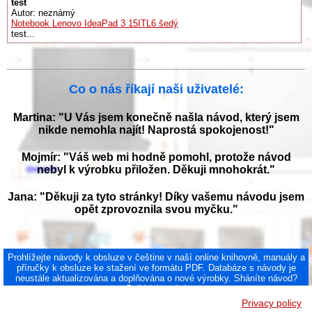
test
Autor: neznámý
Notebook Lenovo IdeaPad 3 15ITL6 šedý
test...
Co o nás říkají naši uživatelé:
Martina: "U Vás jsem konečně našla návod, který jsem
nikde nemohla najít! Naprostá spokojenost!"
Mojmír: "Váš web mi hodně pomohl, protože návod
nebyl k výrobku přiložen. Děkuji mnohokrát."
Jana: "Děkuji za tyto stránky! Díky vašemu návodu jsem
opět zprovoznila svou myčku."
Prohlížejte návody k obsluze v češtine v naší online knihovně, manuály a
příručky k obsluze ke stažení ve formátu PDF. Databáze s návody je
neustále aktualizována a doplňována o nové výrobky. Sháníte návod?
Požádejte nás!
NAVOD-K-OBSLUZE.cz
|
Jak přeložit PDF do češtiny
|
Kontakt
|
Privacy policy
DMCA
© 2026